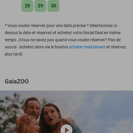
28
29
30
*
Vous voulez réserver pour une date précise ? Sélectionnez ci-
dessus la date et réservez et achetez votre Social Deal en même
temps. (Vous ne savez pas quand vous voulez réserver? Pas de
soucis : achetez alors via le bouton
acheter maintenant
et réservez
plus tard)
GaiaZOO
play_circle