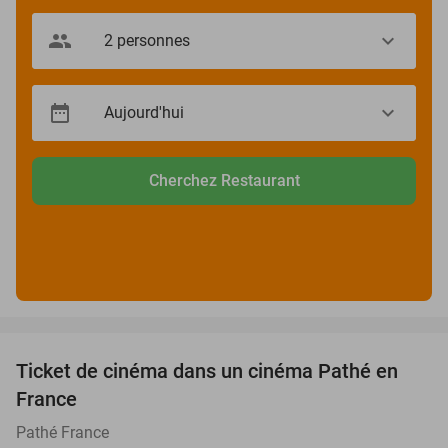
Cherchez Restaurant
favorite_border
Ticket de cinéma dans un cinéma Pathé en
40%
France
Pathé France