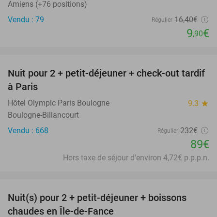
Amiens (+76 positions)
Vendu : 79
16
,40
€
Régulier
9
€
,90
favorite_border
Nuit pour 2 + petit-déjeuner + check-out tardif
62%
à Paris
Hôtel Olympic Paris Boulogne
9.3
star
Boulogne-Billancourt
Vendu : 668
232€
Régulier
89€
Hors taxe de séjour d'environ 4,72€ p.p.p.n.
favorite_border
Nuit(s) pour 2 + petit-déjeuner + boissons
33%
chaudes en Île-de-Fance