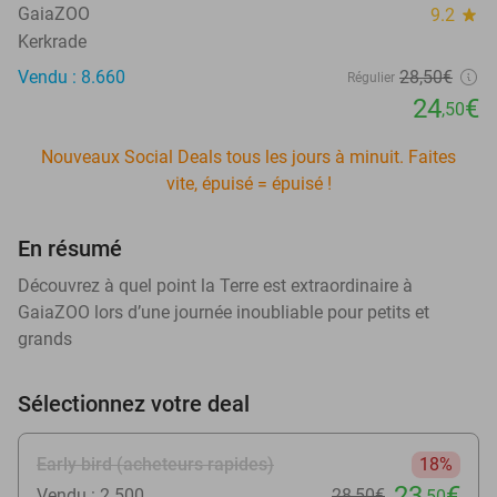
GaiaZOO
9.2
star
Kerkrade
Vendu : 8.660
28
,50
€
Régulier
24
€
,50
Nouveaux Social Deals tous les jours à minuit. Faites
vite, épuisé = épuisé !
En résumé
Découvrez à quel point la Terre est extraordinaire à
GaiaZOO lors d’une journée inoubliable pour petits et
grands
Sélectionnez votre deal
Early bird (acheteurs rapides)
18%
23
€
Vendu : 2.500
28
,50
€
,50