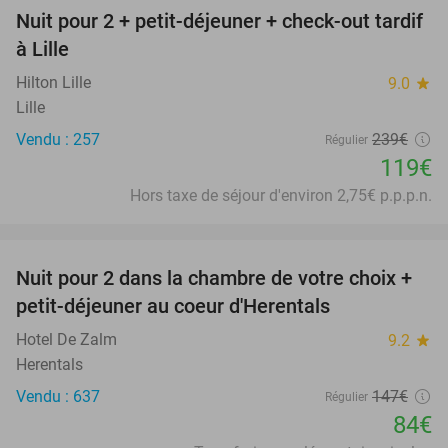
Nuit pour 2 + petit-déjeuner + check-out tardif
50%
à Lille
Hilton Lille
9.0
star
Lille
Vendu : 257
239€
Régulier
119€
Hors taxe de séjour d'environ 2,75€ p.p.p.n.
favorite_border
Nuit pour 2 dans la chambre de votre choix +
43%
petit-déjeuner au coeur d'Herentals
Hotel De Zalm
9.2
star
Herentals
Vendu : 637
147€
Régulier
84€