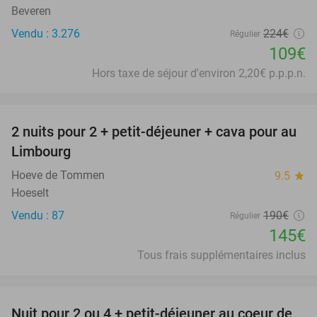
Beveren
Vendu : 3.276
224€
Régulier
109€
Hors taxe de séjour d'environ 2,20€ p.p.p.n.
favorite_border
2 nuits pour 2 + petit-déjeuner + cava pour au
24%
Limbourg
Hoeve de Tommen
9.5
star
Hoeselt
Vendu : 87
190€
Régulier
145€
Tous frais supplémentaires inclus
favorite_border
Nuit pour 2 ou 4 + petit-déjeuner au coeur de