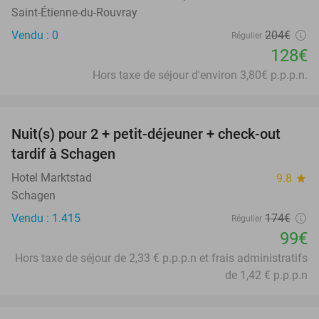
Saint-Étienne-du-Rouvray
Vendu : 0
204€
Régulier
128€
Hors taxe de séjour d'environ 3,80€ p.p.p.n.
favorite_border
Nuit(s) pour 2 + petit-déjeuner + check-out
43%
tardif à Schagen
Hotel Marktstad
9.8
star
Schagen
Vendu : 1.415
174€
Régulier
99€
Hors taxe de séjour de 2,33 € p.p.p.n et frais administratifs
de 1,42 € p.p.p.n
favorite_border