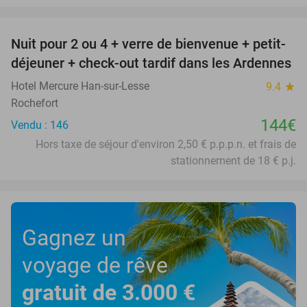
favorite_border
Nuit pour 2 ou 4 + verre de bienvenue + petit-
déjeuner + check-out tardif dans les Ardennes
Hotel Mercure Han-sur-Lesse
9.4
star
Rochefort
144€
Vendu : 146
Hors taxe de séjour d'environ 2,50 € p.p.p.n. et frais de
stationnement de 18 € p.j.
Gagnez un
voyage de rêve
gratuit de 3.000 €