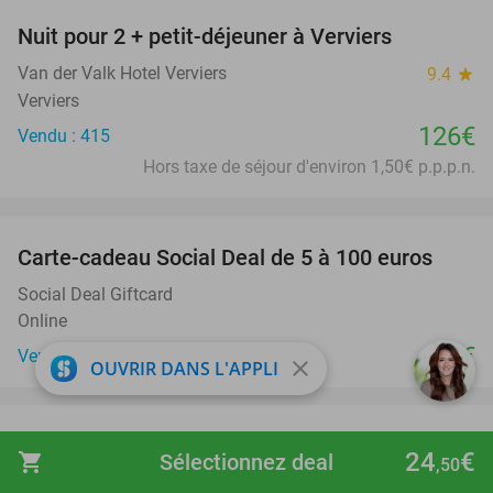
Nuit pour 2 + petit-déjeuner à Verviers
Van der Valk Hotel Verviers
9.4
star
Verviers
126€
Vendu : 415
Hors taxe de séjour d'environ 1,50€ p.p.p.n.
favorite_border
Carte-cadeau Social Deal de 5 à 100 euros
Social Deal Giftcard
Online
5€
Vendu : 76.906
close
OUVRIR DANS L'APPLI
favorite_border
2 nuits pour 2 + petit-déjeuner + bouteille de
55%
24
€
shopping_cart
Sélectionnez deal
,50
vin en Zélande