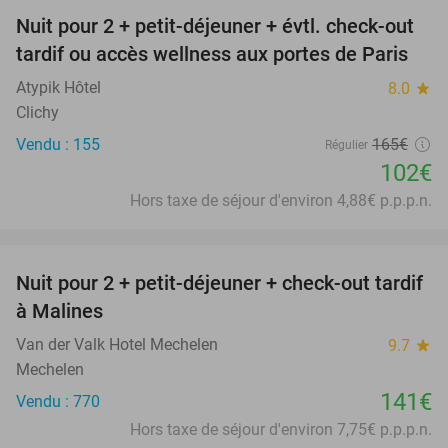
Nuit pour 2 + petit-déjeuner + évtl. check-out
38%
tardif ou accès wellness aux portes de Paris
Atypik Hôtel
8.0
star
Clichy
Vendu : 155
165€
Régulier
102€
Hors taxe de séjour d'environ 4,88€ p.p.p.n.
favorite_border
Nuit pour 2 + petit-déjeuner + check-out tardif
à Malines
Van der Valk Hotel Mechelen
9.7
star
Mechelen
141€
Vendu : 770
Hors taxe de séjour d'environ 7,75€ p.p.p.n.