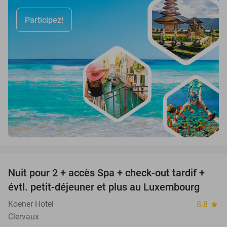
Participez!
favorite_border
Nuit pour 2 + accès Spa + check-out tardif +
17%
évtl. petit-déjeuner et plus au Luxembourg
Koener Hotel
8.8
star
Clervaux