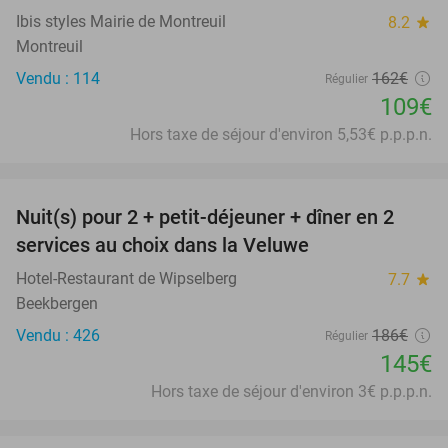
Ibis styles Mairie de Montreuil
8.2
star
Montreuil
Vendu : 114
162€
Régulier
109€
Hors taxe de séjour d'environ 5,53€ p.p.p.n.
favorite_border
Nuit(s) pour 2 + petit-déjeuner + dîner en 2
22%
services au choix dans la Veluwe
Hotel-Restaurant de Wipselberg
7.7
star
Beekbergen
Vendu : 426
186€
Régulier
145€
Hors taxe de séjour d'environ 3€ p.p.p.n.
favorite_border