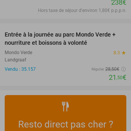
238€
Hors taxe de séjour d'environ 1,80€ p.p.p.n.
favorite_border
Entrée à la journée au parc Mondo Verde +
25%
nourriture et boissons à volonté
Mondo Verde
8.3
star
Landgraaf
Vendu : 35.157
28
,50
€
Régulier
21
€
,50
Resto direct pas cher ?