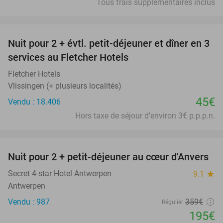
Tous frais supplémentaires inclus
favorite_border
Nuit pour 2 + évtl. petit-déjeuner et dîner en 3
services au Fletcher Hotels
Fletcher Hotels
Vlissingen (+ plusieurs localités)
45€
Vendu : 18.406
Hors taxe de séjour d'environ 3€ p.p.p.n.
favorite_border
Nuit pour 2 + petit-déjeuner au cœur d'Anvers
46%
Secret 4-star Hotel Antwerpen
9.1
star
Antwerpen
Vendu : 987
359€
Régulier
195€