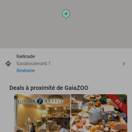
events
Kerkrade
Gaiaboulevard 1
Itinéraire
Deals à proximité de GaiaZOO
41%