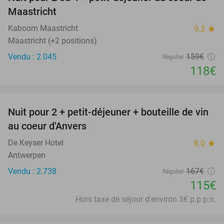
26%
Maastricht
Kaboom Maastricht
9.2
star
Maastricht (+2 positions)
Vendu : 2.045
159€
Régulier
118€
favorite_border
Nuit pour 2 + petit-déjeuner + bouteille de vin
31%
au coeur d'Anvers
De Keyser Hotel
8.0
star
Antwerpen
Vendu : 2.738
167€
Régulier
115€
Hors taxe de séjour d'environ 3€ p.p.p.n.
favorite_border