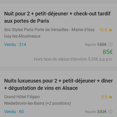
favorite_border
Nuit pour 2 + petit-déjeuner + check-out tardif
43%
aux portes de Paris
ibis Styles Paris Porte de Versailles - Mairie d'Issy
10.0
star
Issy-les-Moulineaux
Vendu : 214
150€
Régulier
85€
Hors taxe de séjour d'environ 5,53€ p.p.p.n.
favorite_border
Nuits luxueuses pour 2 + petit-déjeuner + dîner
28%
+ dégustation de vins en Alsace
Grand Hôtel Filippo
8.9
star
Niederbronn-les-Bains (+2 positions)
Vendu : 60
332€
Régulier