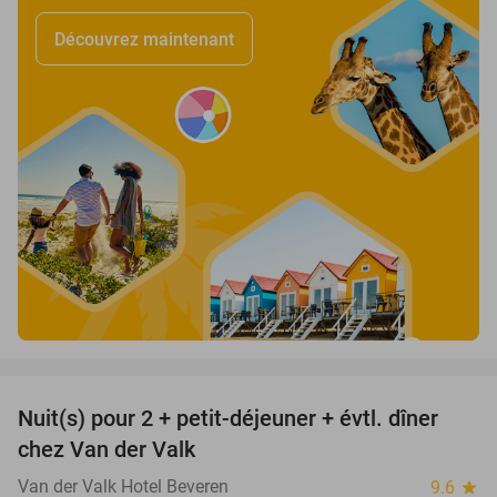
Découvrez maintenant
favorite_border
Nuit(s) pour 2 + petit-déjeuner + évtl. dîner
51%
chez Van der Valk
Van der Valk Hotel Beveren
9.6
star