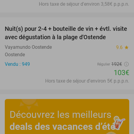
Hors taxe de séjour d'environ 3,58€ p.p.p.n.
favorite_border
Nuit(s) pour 2-4 + bouteille de vin + évtl. visite
46%
avec dégustation à la plage d'Ostende
Vayamundo Oostende
9.6
star
Oostende
Vendu : 949
192€
Régulier
103€
Hors taxe de séjour d'environ 5€ p.p.p.n.
Découvrez les meilleurs
deals des vacances d’été
!