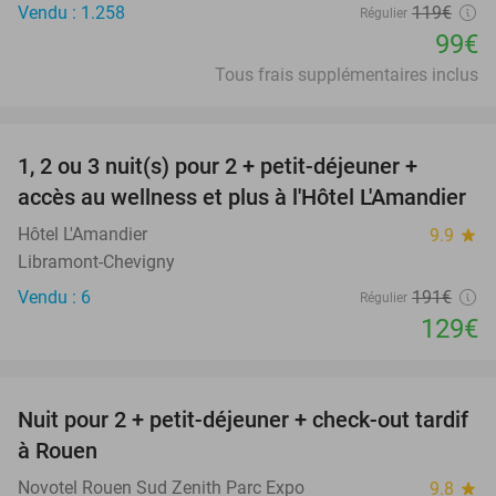
Vendu : 1.258
119€
Régulier
99€
Tous frais supplémentaires inclus
favorite_border
1, 2 ou 3 nuit(s) pour 2 + petit-déjeuner +
32%
NEW
accès au wellness et plus à l'Hôtel L'Amandier
TODAY
Hôtel L'Amandier
9.9
star
Libramont-Chevigny
Vendu : 6
191€
Régulier
129€
favorite_border
Nuit pour 2 + petit-déjeuner + check-out tardif
37%
à Rouen
Novotel Rouen Sud Zenith Parc Expo
9.8
star