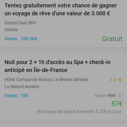
Tentez gratuitement votre chance de gagner
un voyage de rêve d'une valeur de 3.000 €
Social Deal Win
Online
Gratuit
Vendu : 188.564
favorite_border
Nuit pour 2 + 1h d'accès au Spa + check-in
42%
anticipé en Île-de-France
Hôtel Campanile Roissy Le Mesnil Amelot
8.3
star
Le Mesnil-Amelot
Vendu : 156
99€
Régulier
57€
Hors taxe de séjour d'environ 5,20€ p.p.p.n.