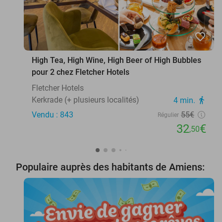
favorite_border
High Tea, High Wine, High Beer of High Bubbles
pour 2 chez Fletcher Hotels
Fletcher Hotels
Kerkrade (+ plusieurs localités)
4 min.
directions_walk
Vendu : 843
55€
Régulier
32
€
,50
Populaire auprès des habitants de Amiens: