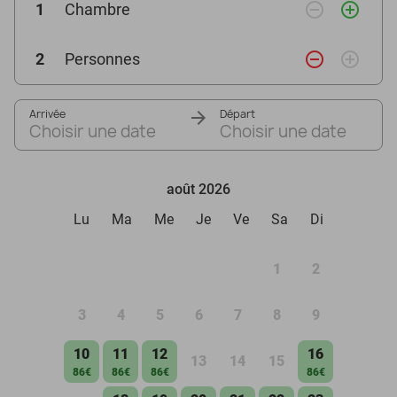
remove_circle_outline
add_circle_outline
1
Chambre
remove_circle_outline
add_circle_outline
2
Personnes
Arrivée
Départ
Choisir une date
Choisir une date
août 2026
Lu
Ma
Me
Je
Ve
Sa
Di
1
2
3
4
5
6
7
8
9
10
11
12
16
13
14
15
86€
86€
86€
86€