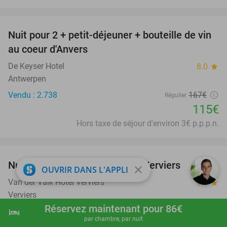
favorite_border
Nuit pour 2 + petit-déjeuner + bouteille de vin
31%
au coeur d'Anvers
De Keyser Hotel
8.0
star
Antwerpen
Vendu : 2.738
167€
Régulier
115€
Hors taxe de séjour d'environ 3€ p.p.p.n.
favorite_border
Nuit pour 2 + petit-déjeuner à Verviers
close
OUVRIR DANS L'APPLI
Van der Valk Hotel Verviers
9.4
star
Verviers
Réservez maintenant pour 86€
126€
Vendu : 416
hotel
shopping_cart
Réserver maintenant
navigate_next
par chambre, par nuit
Hors taxe de séjour d'environ 1,50€ p.p.p.n.