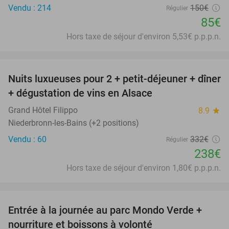
Vendu : 214
150€
Régulier
85€
Hors taxe de séjour d'environ 5,53€ p.p.p.n.
favorite_border
Nuits luxueuses pour 2 + petit-déjeuner + dîner
28%
+ dégustation de vins en Alsace
Grand Hôtel Filippo
8.9
star
Niederbronn-les-Bains (+2 positions)
Vendu : 60
332€
Régulier
238€
Hors taxe de séjour d'environ 1,80€ p.p.p.n.
favorite_border
Entrée à la journée au parc Mondo Verde +
25%
nourriture et boissons à volonté