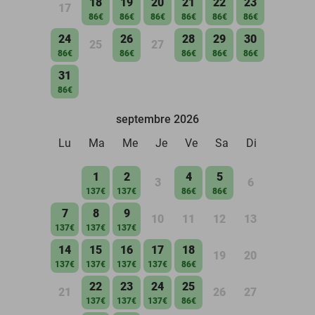
18
19
20
21
22
23
17
86€
86€
86€
86€
86€
86€
24
26
28
29
30
25
27
86€
86€
86€
86€
86€
31
86€
septembre 2026
Lu
Ma
Me
Je
Ve
Sa
Di
1
2
4
5
3
6
137€
137€
86€
86€
7
8
9
10
11
12
13
137€
137€
137€
14
15
16
17
18
19
20
137€
137€
137€
137€
86€
22
23
24
25
21
26
27
137€
137€
137€
86€