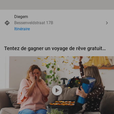
Diegem
Bessenveldstraat 17B
Itinéraire
Tentez de gagner un voyage de rêve gratuit d'une valeur de 3.000 € !
play_circle