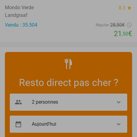
Mondo Verde
8.3
star
Landgraaf
Vendu : 35.504
28
,50
€
Régulier
21
€
,50
Resto direct pas cher ?