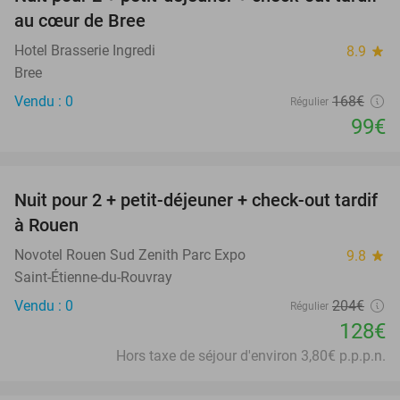
41%
NEW
au cœur de Bree
TODAY
Hotel Brasserie Ingredi
8.9
star
Bree
Vendu : 0
168€
Régulier
99€
favorite_border
Nuit pour 2 + petit-déjeuner + check-out tardif
37%
à Rouen
Novotel Rouen Sud Zenith Parc Expo
9.8
star
Saint-Étienne-du-Rouvray
Vendu : 0
204€
Régulier
128€
Hors taxe de séjour d'environ 3,80€ p.p.p.n.
favorite_border