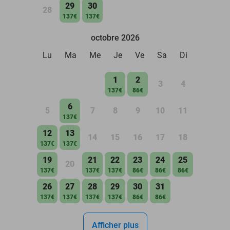
29
30
28
137€
137€
octobre 2026
Lu
Ma
Me
Je
Ve
Sa
Di
1
2
3
4
137€
86€
6
5
7
8
9
10
11
137€
12
13
14
15
16
17
18
137€
137€
19
21
22
23
24
25
20
137€
137€
137€
86€
86€
86€
26
27
28
29
30
31
137€
137€
137€
137€
86€
86€
Afficher plus