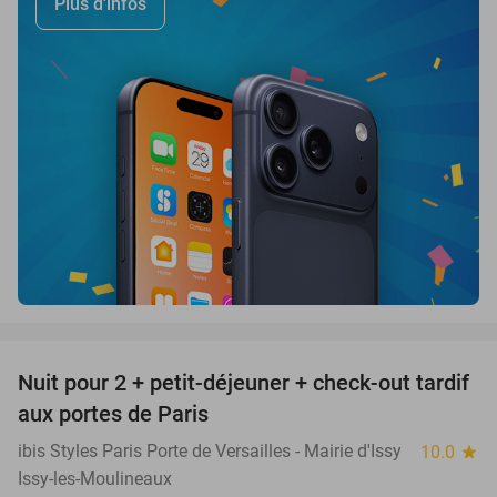
Plus d'infos
favorite_border
Nuit pour 2 + petit-déjeuner + check-out tardif
43%
aux portes de Paris
ibis Styles Paris Porte de Versailles - Mairie d'Issy
10.0
star
Issy-les-Moulineaux