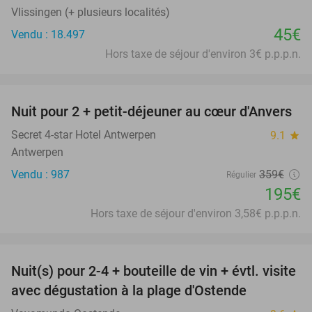
Vlissingen (+ plusieurs localités)
45€
Vendu : 18.497
Hors taxe de séjour d'environ 3€ p.p.p.n.
favorite_border
Nuit pour 2 + petit-déjeuner au cœur d'Anvers
46%
Secret 4-star Hotel Antwerpen
9.1
star
Antwerpen
Vendu : 987
359€
Régulier
195€
Hors taxe de séjour d'environ 3,58€ p.p.p.n.
favorite_border
Nuit(s) pour 2-4 + bouteille de vin + évtl. visite
46%
avec dégustation à la plage d'Ostende