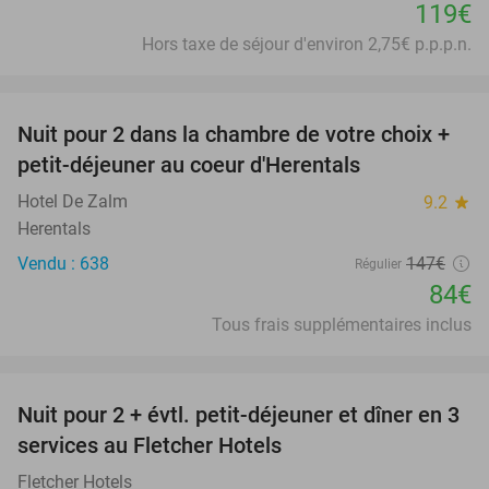
119€
Hors taxe de séjour d'environ 2,75€ p.p.p.n.
favorite_border
Nuit pour 2 dans la chambre de votre choix +
43%
petit-déjeuner au coeur d'Herentals
Hotel De Zalm
9.2
star
Herentals
Vendu : 638
147€
Régulier
84€
Tous frais supplémentaires inclus
favorite_border
Nuit pour 2 + évtl. petit-déjeuner et dîner en 3
services au Fletcher Hotels
Fletcher Hotels