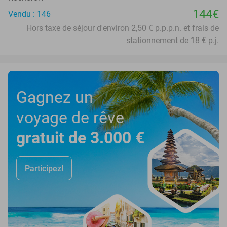
144€
Vendu : 146
Hors taxe de séjour d'environ 2,50 € p.p.p.n. et frais de
stationnement de 18 € p.j.
Gagnez un
voyage de rêve
gratuit de 3.000 €
Participez!