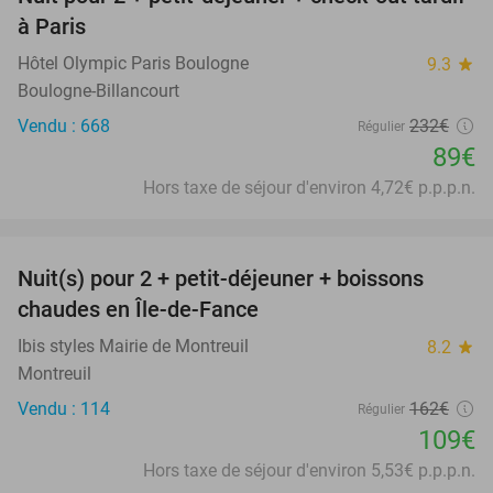
62%
à Paris
Hôtel Olympic Paris Boulogne
9.3
star
Boulogne-Billancourt
Vendu : 668
232€
Régulier
89€
Hors taxe de séjour d'environ 4,72€ p.p.p.n.
favorite_border
Nuit(s) pour 2 + petit-déjeuner + boissons
33%
chaudes en Île-de-Fance
Ibis styles Mairie de Montreuil
8.2
star
Montreuil
Vendu : 114
162€
Régulier
109€
Hors taxe de séjour d'environ 5,53€ p.p.p.n.