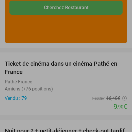
Cherchez Restaurant
favorite_border
Ticket de cinéma dans un cinéma Pathé en
40%
France
Pathé France
Amiens (+76 positions)
Vendu : 79
16
,40
€
Régulier
9
€
,90
favorite_border
Nuit pour 2 + petit-déjeuner + check-out tardif