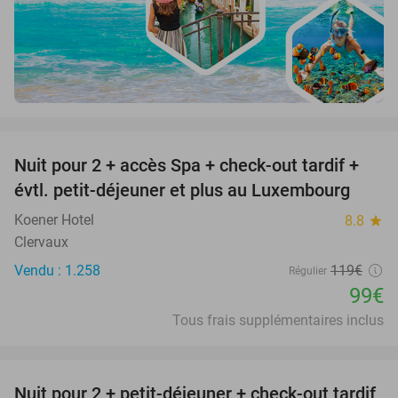
favorite_border
Nuit pour 2 + accès Spa + check-out tardif +
17%
évtl. petit-déjeuner et plus au Luxembourg
Koener Hotel
8.8
star
Clervaux
Vendu : 1.258
119€
Régulier
99€
Tous frais supplémentaires inclus
favorite_border
Nuit pour 2 + petit-déjeuner + check-out tardif