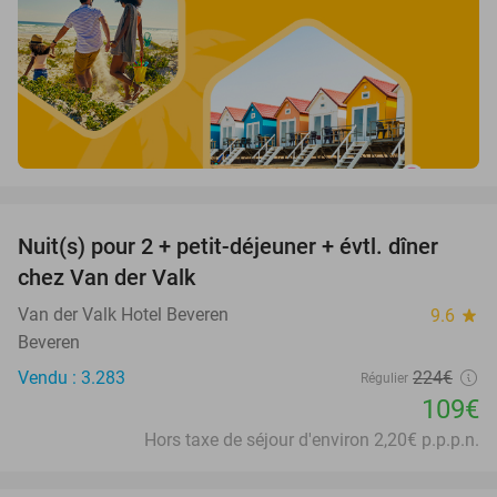
favorite_border
Nuit(s) pour 2 + petit-déjeuner + évtl. dîner
51%
chez Van der Valk
Van der Valk Hotel Beveren
9.6
star
Beveren
Vendu : 3.283
224€
Régulier
109€
Hors taxe de séjour d'environ 2,20€ p.p.p.n.
favorite_border