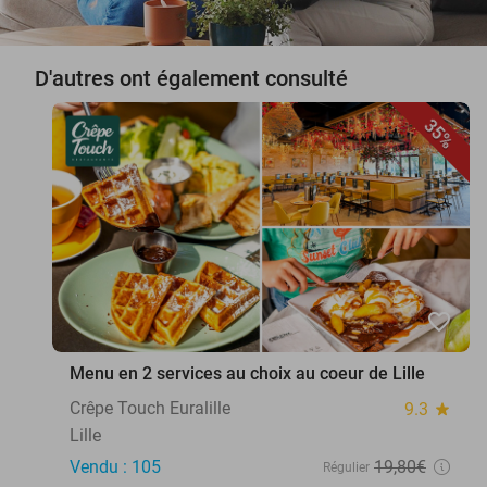
D'autres ont également consulté
35%
favorite_border
Menu en 2 services au choix au coeur de Lille
Crêpe Touch Euralille
9.3
star
Lille
Vendu : 105
19
,80
€
Régulier