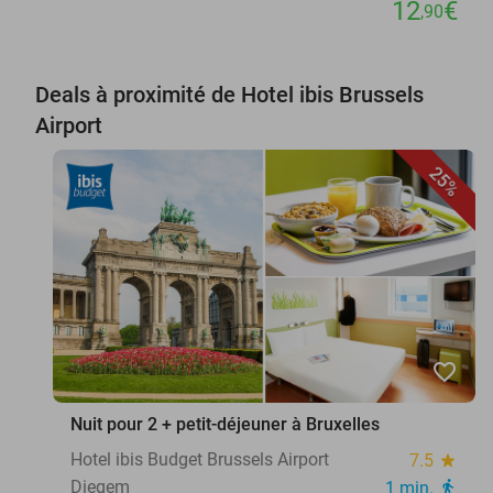
12
€
,90
Deals à proximité de Hotel ibis Brussels
Airport
25%
favorite_border
Nuit pour 2 + petit-déjeuner à Bruxelles
Hotel ibis Budget Brussels Airport
7.5
star
Diegem
1 min.
directions_walk