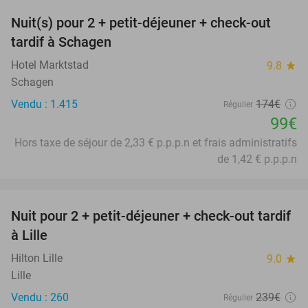
Nuit(s) pour 2 + petit-déjeuner + check-out
43%
tardif à Schagen
Hotel Marktstad
9.8
star
Schagen
Vendu : 1.415
174€
Régulier
99€
Hors taxe de séjour de 2,33 € p.p.p.n et frais administratifs
de 1,42 € p.p.p.n
favorite_border
Nuit pour 2 + petit-déjeuner + check-out tardif
50%
à Lille
Hilton Lille
9.0
star
Lille
Vendu : 260
239€
Régulier