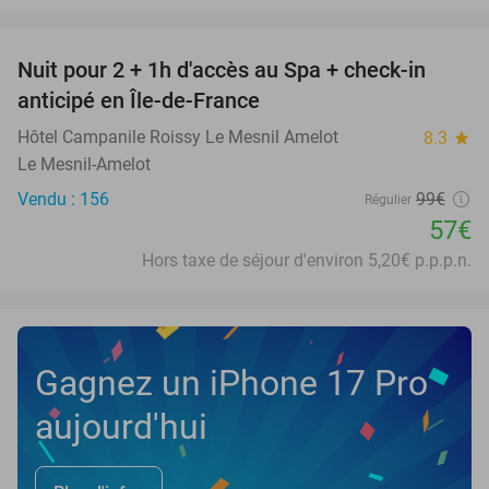
favorite_border
Nuit pour 2 + 1h d'accès au Spa + check-in
42%
anticipé en Île-de-France
Hôtel Campanile Roissy Le Mesnil Amelot
8.3
star
Le Mesnil-Amelot
Vendu : 156
99€
Régulier
57€
Hors taxe de séjour d'environ 5,20€ p.p.p.n.
Gagnez un iPhone 17 Pro
aujourd'hui