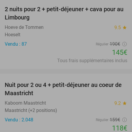
2 nuits pour 2 + petit-déjeuner + cava pour au
24%
Limbourg
Hoeve de Tommen
9.5
star
Hoeselt
Vendu : 87
190€
Régulier
145€
Tous frais supplémentaires inclus
favorite_border
Nuit pour 2 ou 4 + petit-déjeuner au coeur de
26%
Maastricht
Kaboom Maastricht
9.2
star
Maastricht (+2 positions)
Vendu : 2.048
159€
Régulier
118€