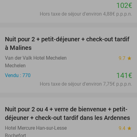
102€
Hors taxe de séjour d'environ 4,88€ p.p.p.n.
favorite_border
Nuit pour 2 + petit-déjeuner + check-out tardif
à Malines
Van der Valk Hotel Mechelen
9.7
star
Mechelen
141€
Vendu : 770
Hors taxe de séjour d'environ 7,75€ p.p.p.n.
favorite_border
Nuit pour 2 ou 4 + verre de bienvenue + petit-
déjeuner + check-out tardif dans les Ardennes
Hotel Mercure Han-sur-Lesse
9.4
star
Rochefort