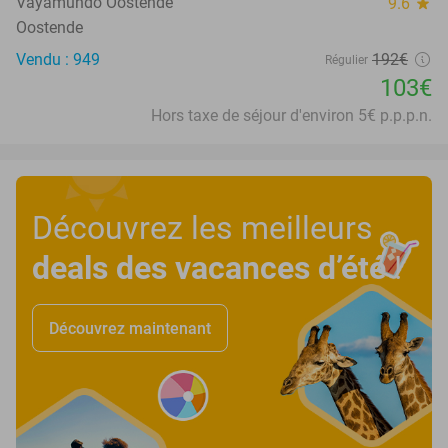
Vayamundo Oostende
9.6
star
Oostende
Vendu : 949
192€
Régulier
103€
Hors taxe de séjour d'environ 5€ p.p.p.n.
Découvrez les meilleurs
deals des vacances d’été
!
Découvrez maintenant