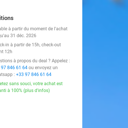
tions
able à partir du moment de l'achat
qu'au 31 déc. 2026
k-in à partir de 15h, check-out
nt 12h
stions à propos du deal ? Appelez :
 97 846 61 64
ou envoyez un
tsapp :
+33 97 846 61 64
etez sans souci, votre achat est
nti à 100% (plus d'infos)