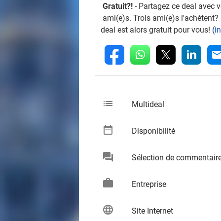
Gratuit?!
- Partagez ce deal avec 
ami(e)s. Trois ami(e)s l'achètent?
deal est alors gratuit pour vous! (
i
whatsapp
linkedin
fb
mai
list
keybo
Multideal
date_range
keybo
Disponibilité
chat
Sélection de commentair
keybo
work
keybo
Entreprise
language
keybo
Site Internet