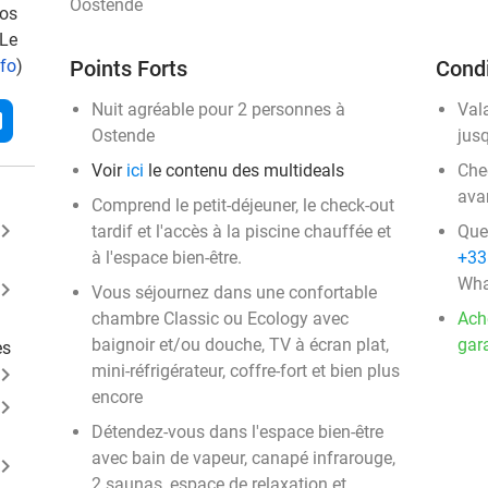
Oostende
vos
 Le
nfo
)
Points Forts
Condi
Nuit agréable pour 2 personnes à
Val
l
Ostende
jus
Voir
ici
le contenu des multideals
Chec
ava
Comprend le petit-déjeuner, le check-out
ard_arrow_right
tardif et l'accès à la piscine chauffée et
Que
à l'espace bien-être.
+33
Wha
ard_arrow_right
Vous séjournez dans une confortable
chambre Classic ou Ecology avec
Ach
baignoir et/ou douche, TV à écran plat,
gara
es
mini-réfrigérateur, coffre-fort et bien plus
ard_arrow_right
encore
ard_arrow_right
Détendez-vous dans l'espace bien-être
avec bain de vapeur, canapé infrarouge,
ard_arrow_right
2 saunas, espace de relaxation et