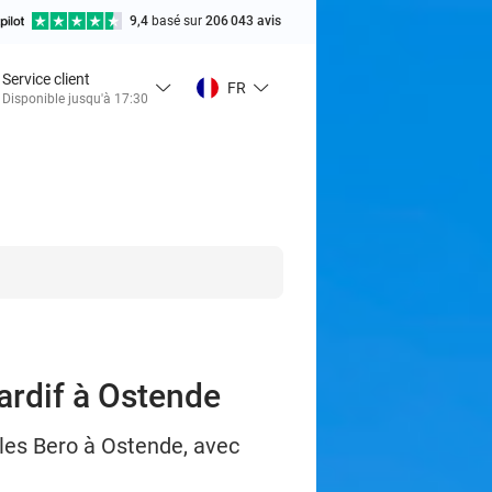
9,4
basé sur
206 043 avis
Service client
FR
Disponible jusqu'à 17:30
tardif à Ostende
iles Bero à Ostende, avec