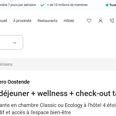
nible 7 jours par semaine
+ de 10 millions de membres
cueil
À proximité
Restaurants
Hôtels
keyboard_arrow_down
ero Oostende
-déjeuner + wellness + check-out 
xante en chambre Classic ou Ecology à l'hôtel 4 éto
dif et accès à l'espace bien-être