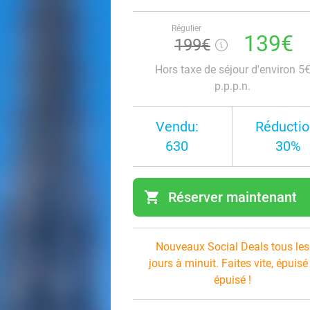
Régulier
139€
199€
Hors taxe de séjour d'environ 5
p.p.p.n.
Vendu:
Réductio
630
30%
shopping_cart
Réserver maintenant
navi
Nouveaux Social Deals tous les
jours à minuit. Faites vite, épuisé
épuisé !