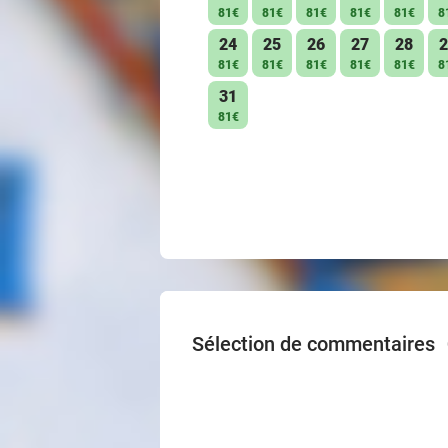
81€
81€
81€
81€
81€
8
24
25
26
27
28
2
81€
81€
81€
81€
81€
8
31
81€
Sélection de commentaires