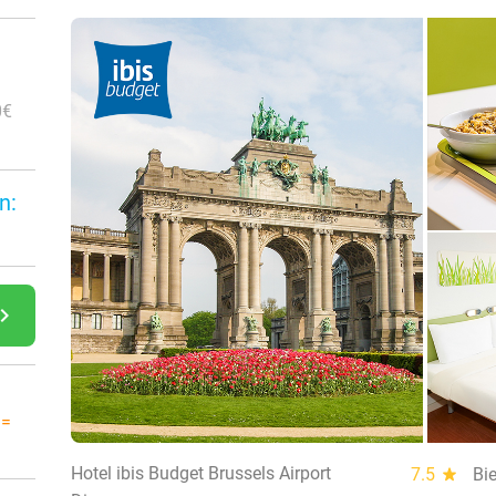
0€
n:
gate_next
 =
Hotel ibis Budget Brussels Airport
7.5
star
Bi