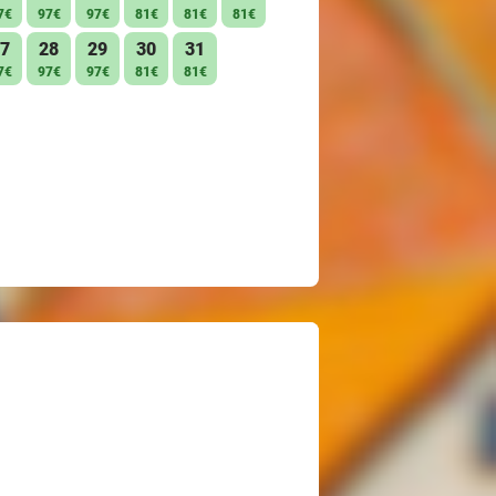
7€
97€
97€
81€
81€
81€
7
28
29
30
31
7€
97€
97€
81€
81€