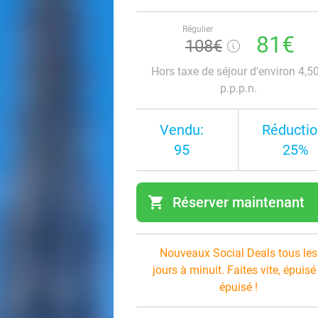
Régulier
81€
108€
Hors taxe de séjour d'environ 4,5
p.p.p.n.
Vendu:
Réductio
95
25%
shopping_cart
Réserver maintenant
navi
Nouveaux Social Deals tous les
jours à minuit. Faites vite, épuisé
épuisé !