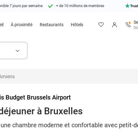
nible 7 jours par semaine
+ de 10 millions de membres
Se
il
À proximité
Restaurants
Hôtels
Di
keyboard_arrow_down
is Budget Brussels Airport
-déjeuner à Bruxelles
 une chambre moderne et confortable avec petit-déje