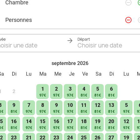
remove_circle_outline
add_ci
Chambre
remove_circle_outline
add_ci
Personnes
ivée
Départ
oisir une date
Choisir une date
septembre 2026
Sa
Di
Lu
Ma
Me
Je
Ve
Sa
Di
Lu
1
2
3
4
5
6
1
2
97€
97€
97€
81€
81€
81€
8
9
7
8
9
10
11
12
13
5
1€
81€
97€
97€
97€
97€
81€
81€
81€
97€
9
5
16
14
15
16
17
18
19
20
12
1
1€
81€
97€
97€
97€
97€
81€
81€
81€
97€
9
2
23
21
22
23
24
25
26
27
19
2