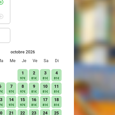
rcle_outline
rcle_outline
octobre 2026
Ma
Me
Je
Ve
Sa
Di
1
2
3
4
97€
81€
81€
81€
6
7
8
9
10
11
7€
97€
97€
81€
81€
81€
3
14
15
16
17
18
7€
97€
97€
81€
81€
81€
0
21
22
23
24
25