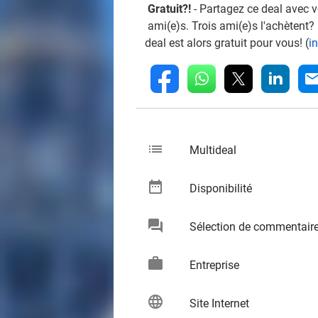
Gratuit?!
- Partagez ce deal avec 
ami(e)s. Trois ami(e)s l'achètent?
deal est alors gratuit pour vous! (
i
whatsapp
linkedin
fb
mai
list
keybo
Multideal
date_range
keybo
Disponibilité
chat
Sélection de commentair
keybo
work
keybo
Entreprise
language
keybo
Site Internet