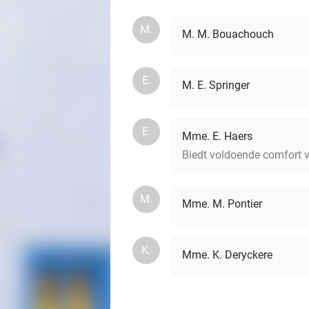
M.
M. M. Bouachouch
E.
M. E. Springer
E.
Mme. E. Haers
Biedt voldoende comfort v
M.
Mme. M. Pontier
K.
Mme. K. Deryckere