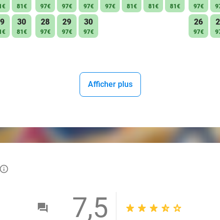
1€
81€
97€
97€
97€
97€
81€
81€
81€
97€
9
9
30
28
29
30
26
2
1€
81€
97€
97€
97€
97€
9
Afficher plus
info_outlined
7,5