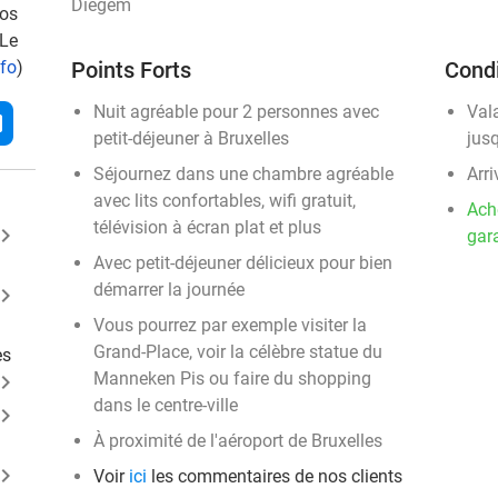
Diegem
vos
 Le
nfo
)
Points Forts
Condi
Nuit agréable pour 2 personnes avec
Val
l
petit-déjeuner à Bruxelles
jus
Séjournez dans une chambre agréable
Arri
avec lits confortables, wifi gratuit,
Ach
télévision à écran plat et plus
ard_arrow_right
gara
Avec petit-déjeuner délicieux pour bien
démarrer la journée
ard_arrow_right
Vous pourrez par exemple visiter la
Grand-Place, voir la célèbre statue du
es
Manneken Pis ou faire du shopping
ard_arrow_right
dans le centre-ville
ard_arrow_right
À proximité de l'aéroport de Bruxelles
ard_arrow_right
Voir
ici
les commentaires de nos clients