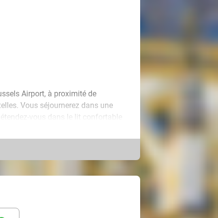
ssels Airport, à proximité de
xelles. Vous séjournerez dans une
étendez-vous dans le lit confortable
é sur la télévision à écran plat ou
nade.
journée. Grâce à sa situation
cessibles. Visitez, par exemple,
 Grand-Place. Vivez un véritable petit