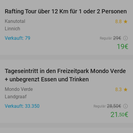
Rafting Tour über 12 Km für 1 oder 2 Personen
34%
Kanutotal
8.8
star
Linnich
Verkauft: 79
29€
Regulär
19€
favorite_border
Tageseintritt in den Freizeitpark Mondo Verde
25%
+ unbegrenzt Essen und Trinken
Mondo Verde
8.3
star
Landgraaf
Verkauft: 33.350
28
,50
€
Regulär
21
€
,50
favorite_border