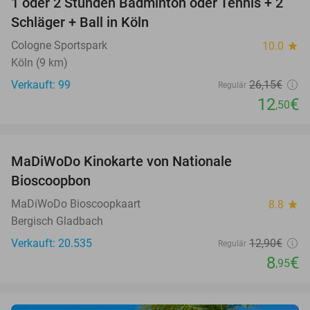
1 oder 2 Stunden Badminton oder Tennis + 2
52%
Schläger + Ball in Köln
Cologne Sportspark
10.0
star
Köln (9 km)
Verkauft: 99
26
,15
€
Regulär
12
€
,50
favorite_border
MaDiWoDo Kinokarte von Nationale
31%
Bioscoopbon
MaDiWoDo Bioscoopkaart
8.8
star
Bergisch Gladbach
Verkauft: 20.535
12
,90
€
Regulär
8
€
,95