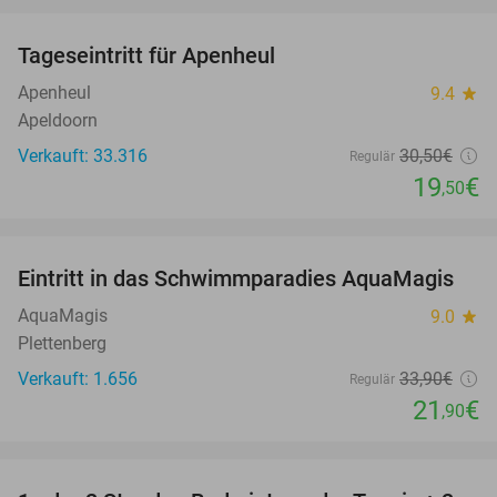
favorite_border
Tageseintritt für Apenheul
36%
Apenheul
9.4
star
Apeldoorn
Verkauft: 33.316
30
,50
€
Regulär
19
€
,50
favorite_border
Eintritt in das Schwimmparadies AquaMagis
35%
AquaMagis
9.0
star
Plettenberg
Verkauft: 1.656
33
,90
€
Regulär
21
€
,90
favorite_border