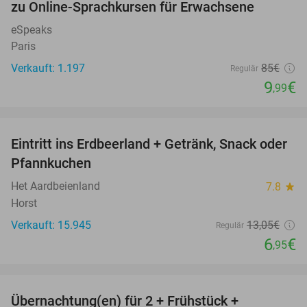
zu Online-Sprachkursen für Erwachsene
eSpeaks
Paris
Verkauft: 1.197
85€
Regulär
9
€
,99
favorite_border
Eintritt ins Erdbeerland + Getränk, Snack oder
47%
Pfannkuchen
Het Aardbeienland
7.8
star
Horst
Verkauft: 15.945
13
,05
€
Regulär
6
€
,95
favorite_border
Übernachtung(en) für 2 + Frühstück +
34%