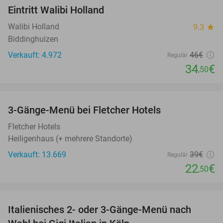
Eintritt Walibi Holland
25%
Walibi Holland
9.3
star
Biddinghuizen
Verkauft: 4.972
46€
Regulär
34
€
,50
favorite_border
3-Gänge-Menü bei Fletcher Hotels
42%
Fletcher Hotels
Heiligenhaus (+ mehrere Standorte)
Verkauft: 13.669
39€
Regulär
22
€
,50
favorite_border
Italienisches 2- oder 3-Gänge-Menü nach
37%