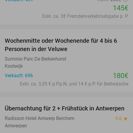
145€
Exkl. ca. 3€ Fremdenverkehrsabgabe p. P.
favorite_border
Wochenmitte oder Wochenende für 4 bis 6
Personen in der Veluwe
Summio Parc De Berkenhorst
Kootwijk
180€
Verkauft: 696
Exkl. ca. 3,35 € p.P.p.N. und 14 € p.P. für Bettwäsche
favorite_border
Übernachtung für 2 + Frühstück in Antwerpen
33%
Radisson Hotel Antwerp Berchem
9.6
star
Antwerpen