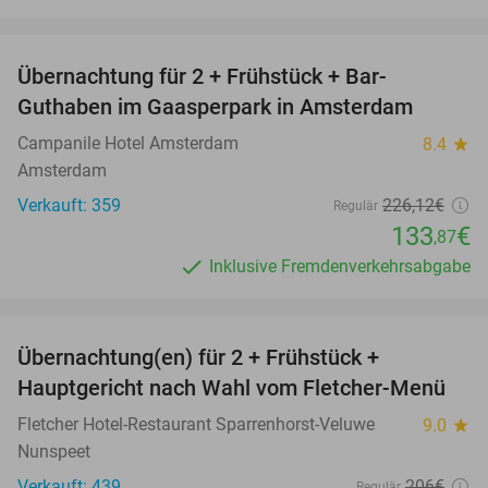
favorite_border
Übernachtung für 2 + Frühstück + Bar-
41%
Guthaben im Gaasperpark in Amsterdam
Campanile Hotel Amsterdam
8.4
star
Amsterdam
Verkauft: 359
226
,12
€
Regulär
133
€
,87
Inklusive Fremdenverkehrsabgabe
favorite_border
Übernachtung(en) für 2 + Frühstück +
30%
Hauptgericht nach Wahl vom Fletcher-Menü
Fletcher Hotel-Restaurant Sparrenhorst-Veluwe
9.0
star
Nunspeet
Verkauft: 439
206€
Regulär