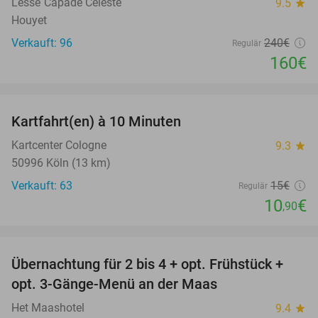
Lesse´Capade Céleste
9.5
star
Houyet
Verkauft: 96
240€
Regulär
160€
favorite_border
Kartfahrt(en) à 10 Minuten
27%
Kartcenter Cologne
9.3
star
50996 Köln (13 km)
Verkauft: 63
15€
Regulär
10
€
,90
favorite_border
Übernachtung für 2 bis 4 + opt. Frühstück +
69%
opt. 3-Gänge-Menü an der Maas
Het Maashotel
9.4
star