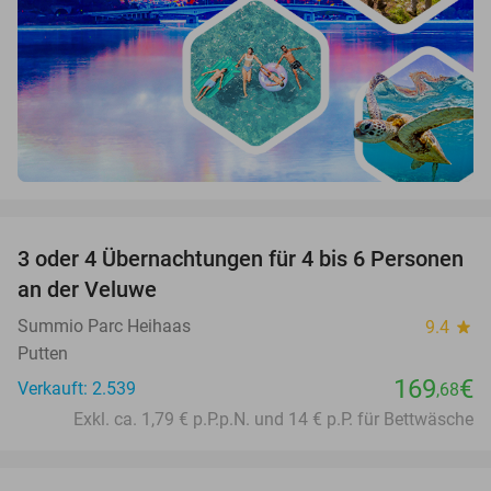
favorite_border
3 oder 4 Übernachtungen für 4 bis 6 Personen
an der Veluwe
Summio Parc Heihaas
9.4
star
Putten
169
€
Verkauft: 2.539
,68
Exkl. ca. 1,79 € p.P.p.N. und 14 € p.P. für Bettwäsche
favorite_border