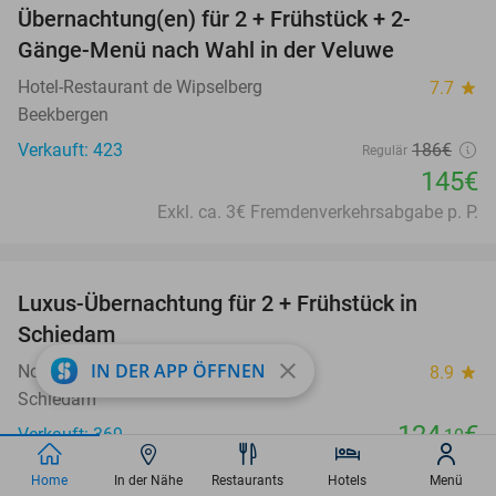
Übernachtung(en) für 2 + Frühstück + 2-
22%
Gänge-Menü nach Wahl in der Veluwe
Hotel-Restaurant de Wipselberg
7.7
star
Beekbergen
Verkauft: 423
186€
Regulär
145€
Exkl. ca. 3€ Fremdenverkehrsabgabe p. P.
favorite_border
Luxus-Übernachtung für 2 + Frühstück in
Schiedam
close
IN DER APP ÖFFNEN
Novotel Rotterdam Schiedam
8.9
star
Schiedam
124
€
Verkauft: 369
,10
Exkl. ca. 3,91€ Fremdenverkehrsabgabe p. P.
Home
In der Nähe
Restaurants
Hotels
Menü