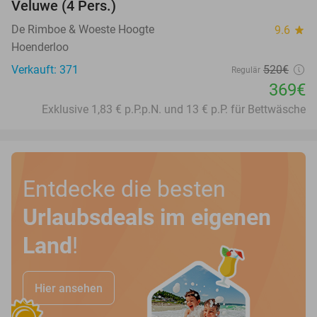
Veluwe (4 Pers.)
De Rimboe & Woeste Hoogte
9.6
star
Hoenderloo
Verkauft: 371
520€
Regulär
369€
Exklusive 1,83 € p.P.p.N. und 13 € p.P. für Bettwäsche
Entdecke die besten
Urlaubsdeals im eigenen
Land
!
Hier ansehen