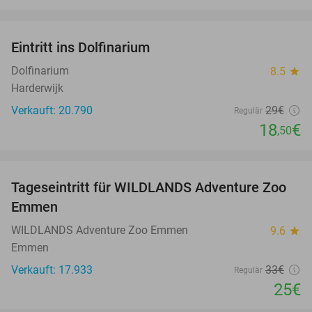
favorite_border
Eintritt ins Dolfinarium
36%
Dolfinarium
8.5
star
Harderwijk
Verkauft: 20.790
29€
Regulär
18
€
,50
favorite_border
Tageseintritt für WILDLANDS Adventure Zoo
24%
Emmen
WILDLANDS Adventure Zoo Emmen
9.6
star
Emmen
Verkauft: 17.933
33€
Regulär
25€