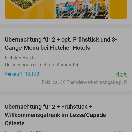
favorite_border
Übernachtung für 2 + opt. Frühstück und 3-
Gänge-Menü bei Fletcher Hotels
Fletcher Hotels
Heiligenhaus (+ mehrere Standorte)
45€
Verkauft: 18.173
Exkl. ca. 3€ Fremdenverkehrsabgabe p. P.
favorite_border
Übernachtung für 2 + Frühstück +
33%
Willkommensgetränk im Lesse'Capade
Céleste