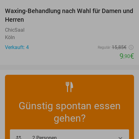
Waxing-Behandlung nach Wahl für Damen und
38%
NEW
Herren
TODAY
ChicSaal
Köln
Verkauft: 4
15
,85
€
Regulär
9
€
,90
Günstig spontan essen
gehen?