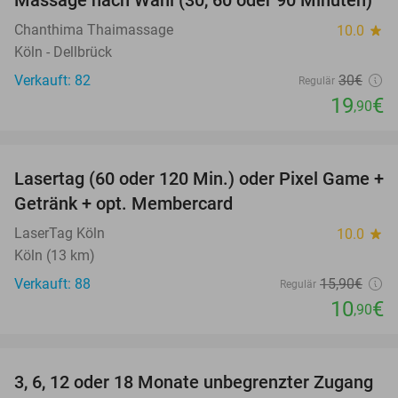
Massage nach Wahl (30, 60 oder 90 Minuten)
34%
Chanthima Thaimassage
10.0
star
Köln - Dellbrück
Verkauft: 82
30€
Regulär
19
€
,90
favorite_border
Lasertag (60 oder 120 Min.) oder Pixel Game +
31%
Getränk + opt. Membercard
LaserTag Köln
10.0
star
Köln (13 km)
Verkauft: 88
15
,90
€
Regulär
10
€
,90
favorite_border
3, 6, 12 oder 18 Monate unbegrenzter Zugang
88%