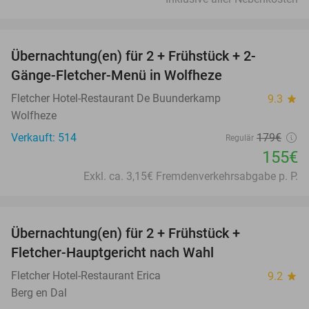
favorite_border
Übernachtung(en) für 2 + Frühstück + 2-
13%
Gänge-Fletcher-Menü in Wolfheze
Fletcher Hotel-Restaurant De Buunderkamp
9.3
star
Wolfheze
Verkauft: 514
179€
Regulär
155€
Exkl. ca. 3,15€ Fremdenverkehrsabgabe p. P.
favorite_border
Übernachtung(en) für 2 + Frühstück +
21%
Fletcher-Hauptgericht nach Wahl
Fletcher Hotel-Restaurant Erica
9.2
star
Berg en Dal