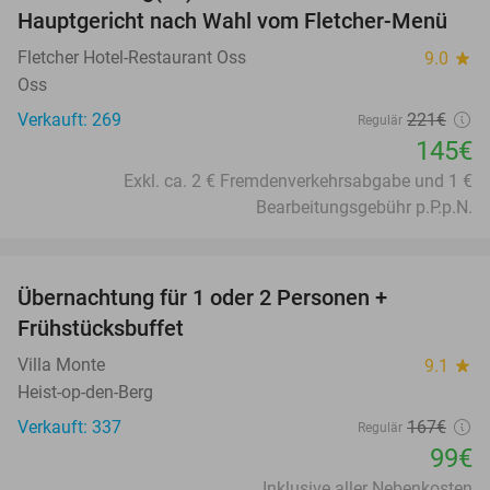
Hauptgericht nach Wahl vom Fletcher-Menü
Fletcher Hotel-Restaurant Oss
9.0
star
Oss
Verkauft: 269
221€
Regulär
145€
Exkl. ca. 2 € Fremdenverkehrsabgabe und 1 €
Bearbeitungsgebühr p.P.p.N.
favorite_border
Übernachtung für 1 oder 2 Personen +
41%
Frühstücksbuffet
Villa Monte
9.1
star
Heist-op-den-Berg
Verkauft: 337
167€
Regulär
99€
Inklusive aller Nebenkosten