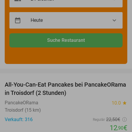
Suche Restaurant
favorite_border
All-You-Can-Eat Pancakes bei PancakeORama
43%
in Troisdorf (2 Stunden)
PancakeORama
10.0
star
Troisdorf (15 km)
Verkauft: 316
22
,50
€
Regulär
12
€
,90