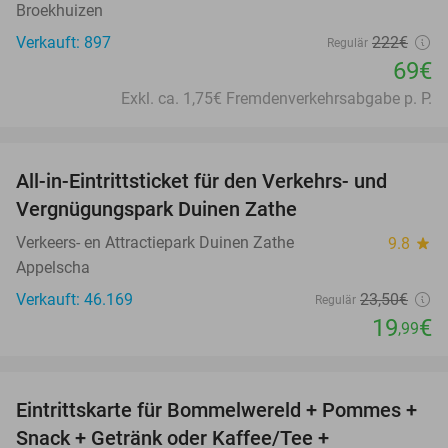
Broekhuizen
Verkauft: 897
222€
Regulär
69€
Exkl. ca. 1,75€ Fremdenverkehrsabgabe p. P.
favorite_border
All-in-Eintrittsticket für den Verkehrs- und
15%
Vergnügungspark Duinen Zathe
Verkeers- en Attractiepark Duinen Zathe
9.8
star
Appelscha
Verkauft: 46.169
23
,50
€
Regulär
19
€
,99
favorite_border
Eintrittskarte für Bommelwereld + Pommes +
23%
Snack + Getränk oder Kaffee/Tee +