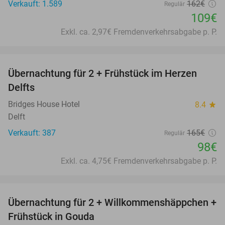
Verkauft: 1.589
162€
Regulär
109€
Exkl. ca. 2,97€ Fremdenverkehrsabgabe p. P.
favorite_border
Übernachtung für 2 + Frühstück im Herzen
41%
Delfts
Bridges House Hotel
8.4
star
Delft
Verkauft: 387
165€
Regulär
98€
Exkl. ca. 4,75€ Fremdenverkehrsabgabe p. P.
favorite_border
Übernachtung für 2 + Willkommenshäppchen +
47%
Frühstück in Gouda