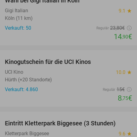
Wahl bei Gigi Italian in Köln
Gigi Italian
9.1
star
Köln (11 km)
Verkauft: 50
23
,80
€
Regulär
14
€
,90
favorite_border
Kinogutschein für die UCI Kinos
42%
UCI Kino
10.0
star
Hürth (+20 Standorte)
Verkauft: 4.860
15€
Regulär
8
€
,75
favorite_border
Eintritt Kletterpark Biggesee (3 Stunden)
32%
Kletterpark Biggesee
9.6
star