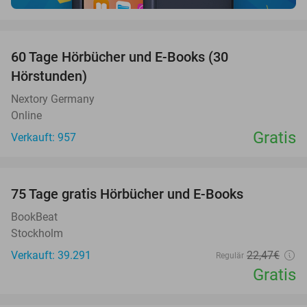
favorite_border
60 Tage Hörbücher und E-Books (30
Hörstunden)
Nextory Germany
Online
Gratis
Verkauft: 957
favorite_border
100%
75 Tage gratis Hörbücher und E-Books
BookBeat
Stockholm
Verkauft: 39.291
22
,47
€
Regulär
Gratis
favorite_border