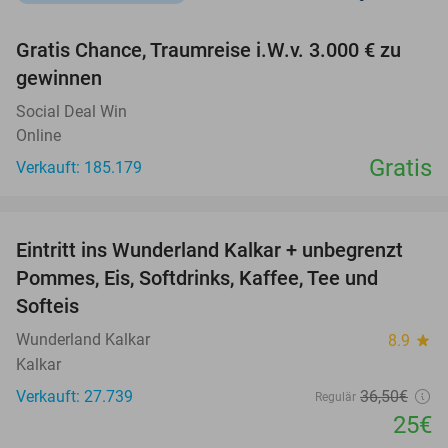
favorite_border
Gratis Chance, Traumreise i.W.v. 3.000 € zu
gewinnen
Social Deal Win
Online
Gratis
Verkauft: 185.179
favorite_border
Eintritt ins Wunderland Kalkar + unbegrenzt
32%
Pommes, Eis, Softdrinks, Kaffee, Tee und
Softeis
Wunderland Kalkar
8.9
star
Kalkar
Verkauft: 27.739
36
,50
€
Regulär
25€