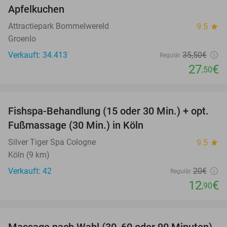
Apfelkuchen
Attractiepark Bommelwereld
9.5
star
Groenlo
Verkauft: 34.413
35
,50
€
Regulär
27
€
,50
favorite_border
Fishspa-Behandlung (15 oder 30 Min.) + opt.
36%
Fußmassage (30 Min.) in Köln
Silver Tiger Spa Cologne
9.5
star
Köln (9 km)
Verkauft: 42
20€
Regulär
12
€
,90
favorite_border