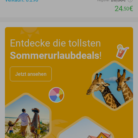
Regulär
24
€
,50
Entdecke die tollsten
Sommerurlaubdeals
!
Jetzt ansehen