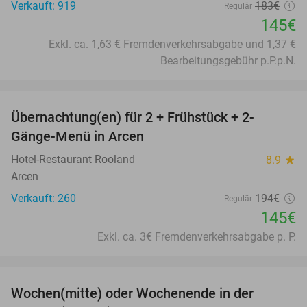
Verkauft: 919
183€
Regulär
145€
Exkl. ca. 1,63 € Fremdenverkehrsabgabe und 1,37 €
Bearbeitungsgebühr p.P.p.N.
favorite_border
Übernachtung(en) für 2 + Frühstück + 2-
25%
Gänge-Menü in Arcen
Hotel-Restaurant Rooland
8.9
star
Arcen
Verkauft: 260
194€
Regulär
145€
Exkl. ca. 3€ Fremdenverkehrsabgabe p. P.
favorite_border
Wochen(mitte) oder Wochenende in der
34%