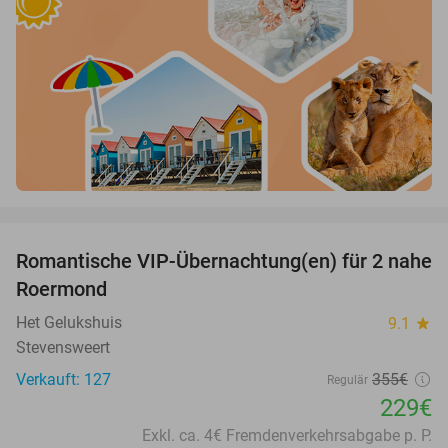
favorite_border
Romantische VIP-Übernachtung(en) für 2 nahe
35%
Roermond
Het Gelukshuis
9.1
star
Stevensweert
Verkauft: 127
355€
Regulär
229€
Exkl. ca. 4€ Fremdenverkehrsabgabe p. P.