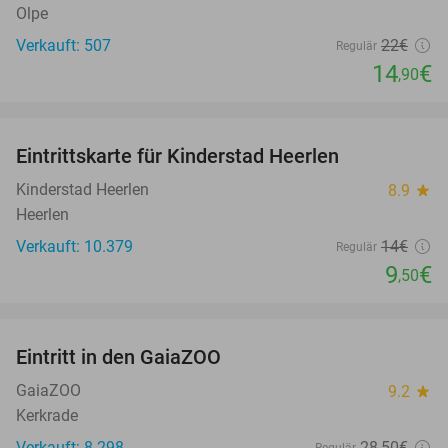
Olpe
Verkauft: 507
22€
Regulär
14
€
,90
favorite_border
Eintrittskarte für Kinderstad Heerlen
32%
Kinderstad Heerlen
8.9
star
Heerlen
Verkauft: 10.379
14€
Regulär
9
€
,50
favorite_border
Eintritt in den GaiaZOO
14%
GaiaZOO
9.2
star
Kerkrade
Verkauft: 8.298
28
,50
€