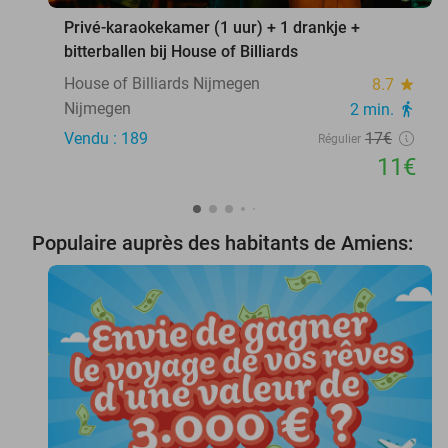
Privé-karaokekamer (1 uur) + 1 drankje +
bitterballen bij House of Billiards
House of Billiards Nijmegen
8.7
star
Nijmegen
2 min.
directions_walk
Vendu : 189
17€
Régulier
11€
Populaire auprès des habitants de Amiens: