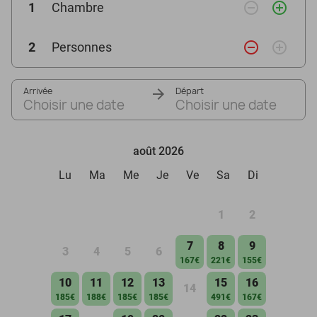
remove_circle_outline
add_circle_outline
1
Chambre
remove_circle_outline
add_circle_outline
2
Personnes
Arrivée
Départ
Choisir une date
Choisir une date
août 2026
Lu
Ma
Me
Je
Ve
Sa
Di
1
2
7
8
9
3
4
5
6
167€
221€
155€
10
11
12
13
15
16
14
185€
188€
185€
185€
491€
167€