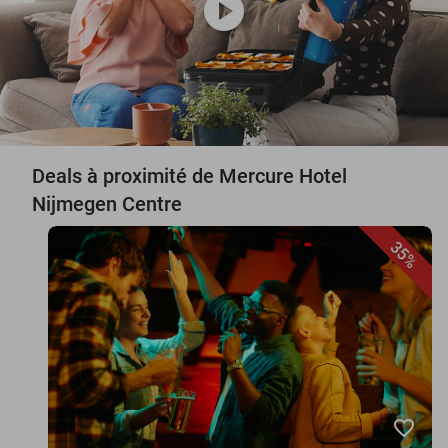
play_circle
Deals à proximité de Mercure Hotel
Nijmegen Centre
35%
favorite_border