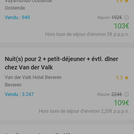
Vayamundo Oostende
9.6
star
Oostende
Vendu : 949
192€
Régulier
103€
Hors taxe de séjour d'environ 5€ p.p.p.n.
favorite_border
Nuit(s) pour 2 + petit-déjeuner + évtl. dîner
51%
chez Van der Valk
Van der Valk Hotel Beveren
9.5
star
Beveren
Vendu : 3.247
224€
Régulier
109€
Hors taxe de séjour d'environ 2,20€ p.p.p.n.
favorite_border