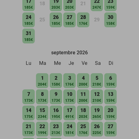
17
19
20
22
23
18
21
185€
203€
203€
247€
159€
24
26
27
28
30
25
29
185€
185€
185€
176€
158€
31
185€
septembre 2026
Lu
Ma
Me
Je
Ve
Sa
Di
1
2
3
4
5
6
204€
158€
176€
200€
218€
159€
7
8
9
10
11
12
13
173€
173€
173€
173€
200€
210€
159€
14
15
16
17
18
19
20
175€
234€
195€
491€
203€
265€
159€
21
22
23
24
25
26
27
173€
199€
213€
181€
176€
225€
159€