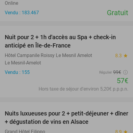
Online
Gratuit
Vendu : 183.467
favorite_border
Nuit pour 2 + 1h d'accès au Spa + check-in
42%
anticipé en Île-de-France
Hôtel Campanile Roissy Le Mesnil Amelot
8.3
star
Le Mesnil-Amelot
Vendu : 155
99€
Régulier
57€
Hors taxe de séjour d'environ 5,20€ p.p.p.n.
favorite_border
Nuits luxueuses pour 2 + petit-déjeuner + dîner
28%
+ dégustation de vins en Alsace
Grand Hôtel Filippo
8.9
star