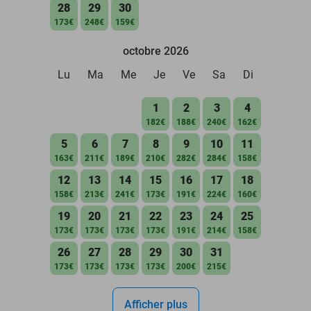
28
29
30
173€
248€
159€
octobre 2026
Lu
Ma
Me
Je
Ve
Sa
Di
1
2
3
4
182€
188€
240€
162€
5
6
7
8
9
10
11
163€
211€
189€
210€
282€
284€
158€
12
13
14
15
16
17
18
158€
213€
241€
173€
191€
224€
160€
19
20
21
22
23
24
25
173€
173€
173€
173€
191€
214€
158€
26
27
28
29
30
31
173€
173€
173€
173€
200€
215€
Afficher plus