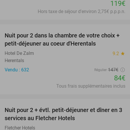
119€
Hors taxe de séjour d'environ 2,75€ p.p.p.n.
favorite_border
Nuit pour 2 dans la chambre de votre choix +
43%
petit-déjeuner au coeur d'Herentals
Hotel De Zalm
9.2
star
Herentals
Vendu : 632
147€
Régulier
84€
Tous frais supplémentaires inclus
favorite_border
Nuit pour 2 + évtl. petit-déjeuner et dîner en 3
services au Fletcher Hotels
Fletcher Hotels