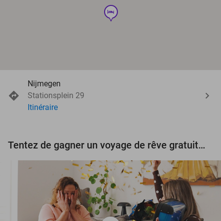
hotel
Nijmegen
Stationsplein 29
Itinéraire
Tentez de gagner un voyage de rêve gratuit d'une valeur de 3.000 € !