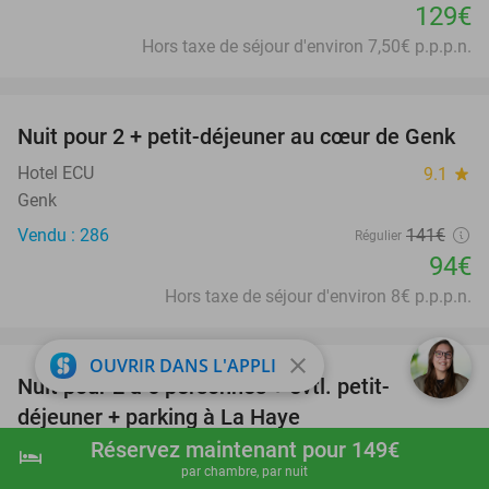
129€
Hors taxe de séjour d'environ 7,50€ p.p.p.n.
favorite_border
Nuit pour 2 + petit-déjeuner au cœur de Genk
33%
Hotel ECU
9.1
star
Genk
Vendu : 286
141€
Régulier
94€
Hors taxe de séjour d'environ 8€ p.p.p.n.
favorite_border
close
OUVRIR DANS L'APPLI
Nuit pour 2 à 6 personnes + évtl. petit-
42%
déjeuner + parking à La Haye
Réservez maintenant pour 149€
The Hague Teleport Hotel
hotel
9.0
star
shopping_cart
Réserver maintenant
navigate_next
par chambre, par nuit
Den Haag