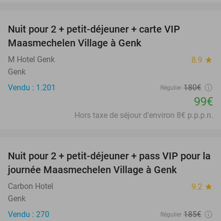
favorite_border
Nuit pour 2 + petit-déjeuner + carte VIP
45%
Maasmechelen Village à Genk
M Hotel Genk
8.9
star
Genk
Vendu : 1.201
180€
Régulier
99€
Hors taxe de séjour d'environ 8€ p.p.p.n.
favorite_border
Nuit pour 2 + petit-déjeuner + pass VIP pour la
30%
journée Maasmechelen Village à Genk
Carbon Hotel
9.2
star
Genk
Vendu : 270
185€
Régulier