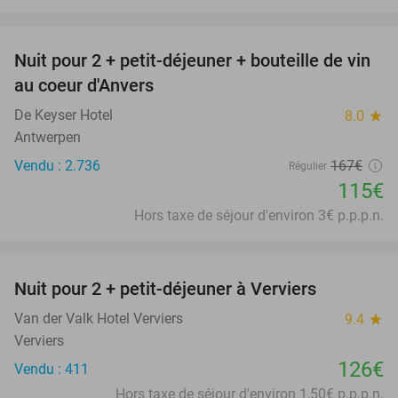
favorite_border
Nuit pour 2 + petit-déjeuner + bouteille de vin
31%
au coeur d'Anvers
De Keyser Hotel
8.0
star
Antwerpen
Vendu : 2.736
167€
Régulier
115€
Hors taxe de séjour d'environ 3€ p.p.p.n.
favorite_border
Nuit pour 2 + petit-déjeuner à Verviers
Van der Valk Hotel Verviers
9.4
star
Verviers
126€
Vendu : 411
Hors taxe de séjour d'environ 1,50€ p.p.p.n.