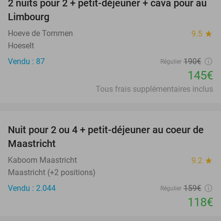
2 nuits pour 2 + petit-déjeuner + cava pour au
24%
Limbourg
Hoeve de Tommen
9.5
star
Hoeselt
Vendu : 87
190€
Régulier
145€
Tous frais supplémentaires inclus
favorite_border
Nuit pour 2 ou 4 + petit-déjeuner au coeur de
26%
Maastricht
Kaboom Maastricht
9.2
star
Maastricht (+2 positions)
Vendu : 2.044
159€
Régulier
118€