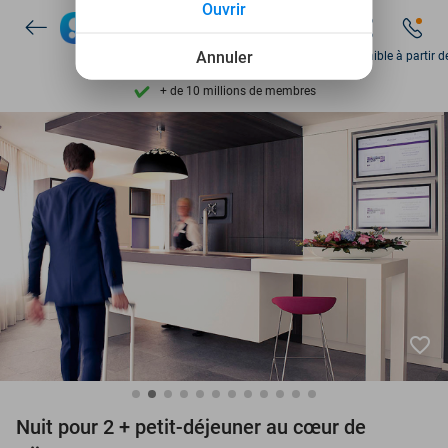
Ouvrir
Découvrez + de 15.000 deals
Disponible 7 jours par semaine
Annuler
Disponible à partir d
+ de 10 millions de membres
9,4
basé sur
205 975 avis
Découvrez + de 15.000 deals
Disponible 7 jours par semaine
+ de 10 millions de membres
favorite_border
Nuit pour 2 + petit-déjeuner au cœur de