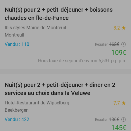
Nuit(s) pour 2 + petit-déjeuner + boissons
33%
chaudes en Île-de-Fance
Ibis styles Mairie de Montreuil
8.2
star
Montreuil
Vendu : 110
162€
Régulier
109€
Hors taxe de séjour d'environ 5,53€ p.p.p.n.
favorite_border
Nuit(s) pour 2 + petit-déjeuner + dîner en 2
22%
services au choix dans la Veluwe
Hotel-Restaurant de Wipselberg
7.7
star
Beekbergen
Vendu : 422
186€
Régulier
145€