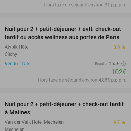
Hors taxe de séjour d'environ 3€ p.p.p.n.
favorite_border
Nuit pour 2 + petit-déjeuner + évtl. check-out
38%
tardif ou accès wellness aux portes de Paris
Atypik Hôtel
8.0
star
Clichy
Vendu : 155
165€
Régulier
102€
Hors taxe de séjour d'environ 4,88€ p.p.p.n.
favorite_border
Nuit pour 2 + petit-déjeuner + check-out tardif
à Malines
Van der Valk Hotel Mechelen
9.7
star
Mechelen