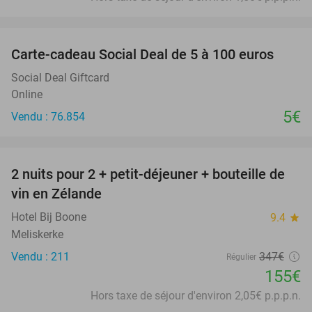
favorite_border
Carte-cadeau Social Deal de 5 à 100 euros
Social Deal Giftcard
Online
5€
Vendu : 76.854
favorite_border
2 nuits pour 2 + petit-déjeuner + bouteille de
55%
vin en Zélande
Hotel Bij Boone
9.4
star
Meliskerke
Vendu : 211
347€
Régulier
155€
Hors taxe de séjour d'environ 2,05€ p.p.p.n.