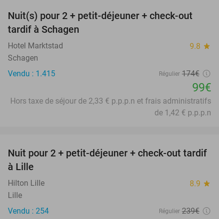
Nuit(s) pour 2 + petit-déjeuner + check-out
43%
tardif à Schagen
Hotel Marktstad
9.8
star
Schagen
Vendu : 1.415
174€
Régulier
99€
Hors taxe de séjour de 2,33 € p.p.p.n et frais administratifs
de 1,42 € p.p.p.n
favorite_border
Nuit pour 2 + petit-déjeuner + check-out tardif
50%
à Lille
Hilton Lille
8.9
star
Lille
Vendu : 254
239€
Régulier