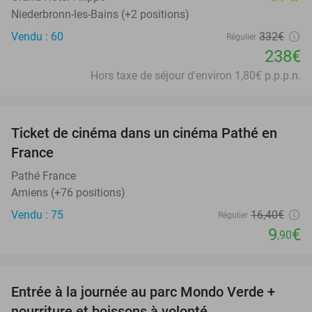
Niederbronn-les-Bains (+2 positions)
Vendu : 60
332€
Régulier
238€
Hors taxe de séjour d'environ 1,80€ p.p.p.n.
favorite_border
Ticket de cinéma dans un cinéma Pathé en
40%
France
Pathé France
Amiens (+76 positions)
Vendu : 75
16
,40
€
Régulier
9
€
,90
favorite_border
Entrée à la journée au parc Mondo Verde +
25%
nourriture et boissons à volonté