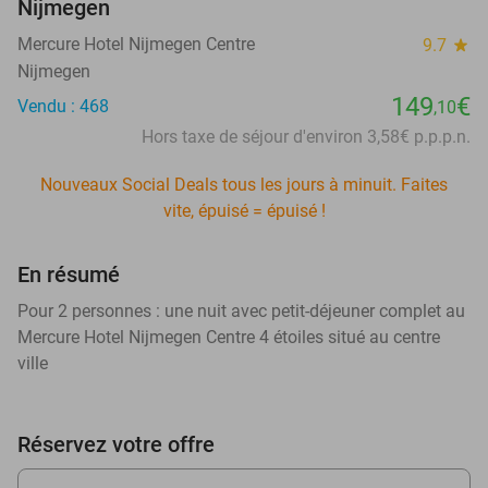
Nijmegen
Mercure Hotel Nijmegen Centre
9.7
star
Nijmegen
149
€
Vendu : 468
,10
Hors taxe de séjour d'environ 3,58€ p.p.p.n.
Nouveaux Social Deals tous les jours à minuit. Faites
vite, épuisé = épuisé !
En résumé
Pour 2 personnes : une nuit avec petit-déjeuner complet au
Mercure Hotel Nijmegen Centre 4 étoiles situé au centre
ville
Réservez votre offre