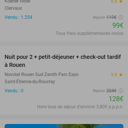
Koener Hotel
8.8
star
Clervaux
Vendu : 1.254
119€
Régulier
99€
Tous frais supplémentaires inclus
favorite_border
Nuit pour 2 + petit-déjeuner + check-out tardif
37%
à Rouen
Novotel Rouen Sud Zenith Parc Expo
9.8
star
Saint-Étienne-du-Rouvray
Vendu : 0
204€
Régulier
128€
Hors taxe de séjour d'environ 3,80€ p.p.p.n.