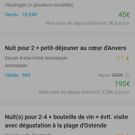
Vlissingen (+ plusieurs localités)
45€
Vendu : 18.048
Hors taxe de séjour d'environ 3€ p.p.p.n.
favorite_border
Nuit pour 2 + petit-déjeuner au cœur d'Anvers
46%
Secret 4-star Hotel Antwerpen
9.1
star
Antwerpen
Vendu : 984
359€
Régulier
195€
Hors taxe de séjour d'environ 3,58€ p.p.p.n.
favorite_border
Nuit(s) pour 2-4 + bouteille de vin + évtl. visite
46%
avec dégustation à la plage d'Ostende