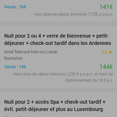
141€
Vendu : 768
Hors taxe de séjour d'environ 7,75€ p.p.p.n.
favorite_border
Nuit pour 2 ou 4 + verre de bienvenue + petit-
déjeuner + check-out tardif dans les Ardennes
Hotel Mercure Han-sur-Lesse
9.4
star
Rochefort
144€
Vendu : 146
Hors taxe de séjour d'environ 2,50 € p.p.p.n. et frais de
stationnement de 18 € p.j.
favorite_border
Nuit pour 2 + accès Spa + check-out tardif +
17%
évtl. petit-déjeuner et plus au Luxembourg