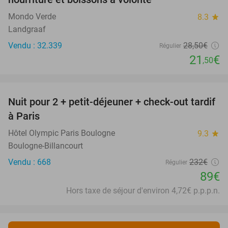
Mondo Verde
8.3
star
Landgraaf
Vendu : 32.339
28
,50
€
Régulier
21
€
,50
favorite_border
Nuit pour 2 + petit-déjeuner + check-out tardif
62%
à Paris
Hôtel Olympic Paris Boulogne
9.3
star
Boulogne-Billancourt
Vendu : 668
232€
Régulier
89€
Hors taxe de séjour d'environ 4,72€ p.p.p.n.