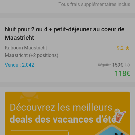
Tous frais supplémentaires inclus
favorite_border
Nuit pour 2 ou 4 + petit-déjeuner au coeur de
26%
Maastricht
Kaboom Maastricht
9.2
star
Maastricht (+2 positions)
Vendu : 2.042
159€
Régulier
118€
Découvrez les meilleurs
deals des vacances d’été
!