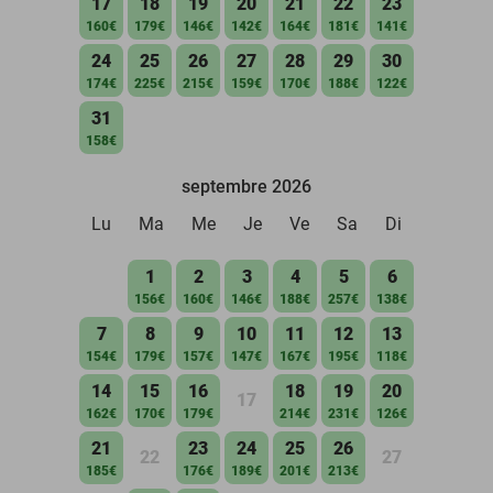
17
18
19
20
21
22
23
160€
179€
146€
142€
164€
181€
141€
24
25
26
27
28
29
30
174€
225€
215€
159€
170€
188€
122€
31
158€
septembre 2026
Lu
Ma
Me
Je
Ve
Sa
Di
1
2
3
4
5
6
156€
160€
146€
188€
257€
138€
7
8
9
10
11
12
13
154€
179€
157€
147€
167€
195€
118€
14
15
16
18
19
20
17
162€
170€
179€
214€
231€
126€
21
23
24
25
26
22
27
185€
176€
189€
201€
213€