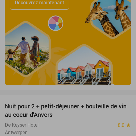
Découvrez maintenant
favorite_border
Nuit pour 2 + petit-déjeuner + bouteille de vin
31%
au coeur d'Anvers
De Keyser Hotel
8.0
star
Antwerpen