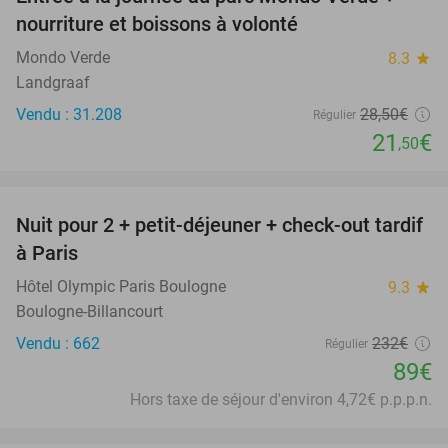
25%
nourriture et boissons à volonté
Mondo Verde
8.3
star
Landgraaf
Vendu : 31.208
28
,50
€
Régulier
21
€
,50
favorite_border
Nuit pour 2 + petit-déjeuner + check-out tardif
62%
à Paris
Hôtel Olympic Paris Boulogne
9.3
star
Boulogne-Billancourt
Vendu : 662
232€
Régulier
89€
Hors taxe de séjour d'environ 4,72€ p.p.p.n.
favorite_border