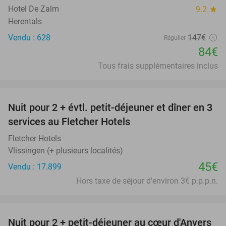
Hotel De Zalm
9.2
star
Herentals
Vendu : 628
147€
Régulier
84€
Tous frais supplémentaires inclus
favorite_border
Nuit pour 2 + évtl. petit-déjeuner et dîner en 3
services au Fletcher Hotels
Fletcher Hotels
Vlissingen (+ plusieurs localités)
45€
Vendu : 17.899
Hors taxe de séjour d'environ 3€ p.p.p.n.
favorite_border
Nuit pour 2 + petit-déjeuner au cœur d'Anvers