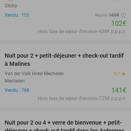
Clichy
Vendu : 155
165€
Régulier
102€
Hors taxe de séjour d'environ 4,88€ p.p.p.n.
favorite_border
Nuit pour 2 + petit-déjeuner + check-out tardif
à Malines
Van der Valk Hotel Mechelen
9.7
star
Mechelen
141€
Vendu : 768
Hors taxe de séjour d'environ 7,75€ p.p.p.n.
favorite_border
Nuit pour 2 ou 4 + verre de bienvenue + petit-
déjeuner + check-out tardif dans les Ardennes