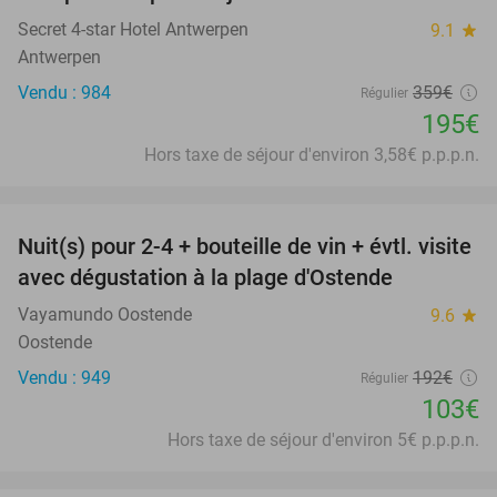
46%
Secret 4-star Hotel Antwerpen
9.1
star
Antwerpen
Vendu : 984
359€
Régulier
195€
Hors taxe de séjour d'environ 3,58€ p.p.p.n.
favorite_border
Nuit(s) pour 2-4 + bouteille de vin + évtl. visite
46%
avec dégustation à la plage d'Ostende
Vayamundo Oostende
9.6
star
Oostende
Vendu : 949
192€
Régulier
103€
Hors taxe de séjour d'environ 5€ p.p.p.n.
favorite_border