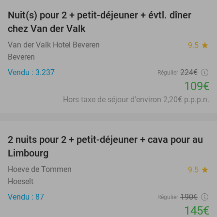
Nuit(s) pour 2 + petit-déjeuner + évtl. dîner
51%
chez Van der Valk
Van der Valk Hotel Beveren
9.5
star
Beveren
Vendu : 3.237
224€
Régulier
109€
Hors taxe de séjour d'environ 2,20€ p.p.p.n.
favorite_border
2 nuits pour 2 + petit-déjeuner + cava pour au
24%
Limbourg
Hoeve de Tommen
9.5
star
Hoeselt
Vendu : 87
190€
Régulier
145€