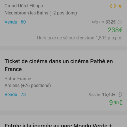
Grand Hôtel Filippo
8.9
star
Niederbronn-les-Bains (+2 positions)
Vendu : 60
332€
Régulier
238€
Hors taxe de séjour d'environ 1,80€ p.p.p.n.
favorite_border
Ticket de cinéma dans un cinéma Pathé en
40%
France
Pathé France
Amiens (+76 positions)
Vendu : 73
16
,40
€
Régulier
9
€
,90
favorite_border
Entrée à la journée au parc Mondo Verde +