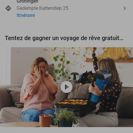
Groningen
Gedempte Kattendiep 25
Itinéraire
Tentez de gagner un voyage de rêve gratuit d'une valeur de 3.000 € !
play_circle