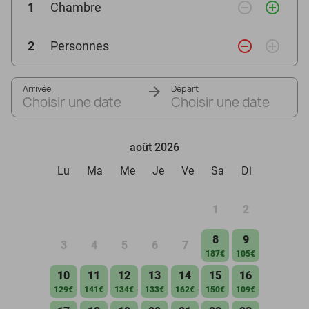
remove_circle_outline
add_circle_outline
1
Chambre
remove_circle_outline
add_circle_outline
2
Personnes
Arrivée
Départ
Choisir une date
Choisir une date
août 2026
Lu
Ma
Me
Je
Ve
Sa
Di
1
2
8
9
3
4
5
6
7
187€
105€
10
11
12
13
14
15
16
129€
141€
134€
133€
162€
150€
109€