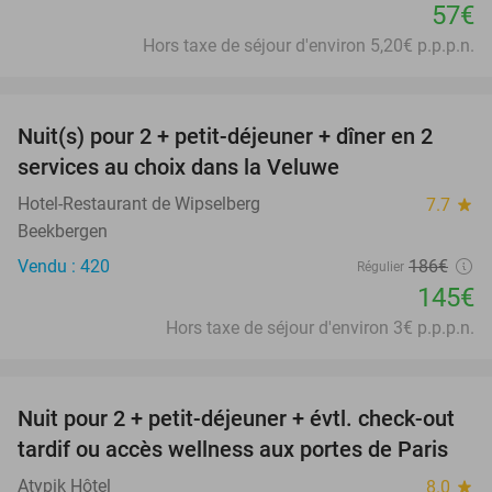
57€
Hors taxe de séjour d'environ 5,20€ p.p.p.n.
favorite_border
Nuit(s) pour 2 + petit-déjeuner + dîner en 2
22%
services au choix dans la Veluwe
Hotel-Restaurant de Wipselberg
7.7
star
Beekbergen
Vendu : 420
186€
Régulier
145€
Hors taxe de séjour d'environ 3€ p.p.p.n.
favorite_border
Nuit pour 2 + petit-déjeuner + évtl. check-out
38%
tardif ou accès wellness aux portes de Paris
Atypik Hôtel
8.0
star