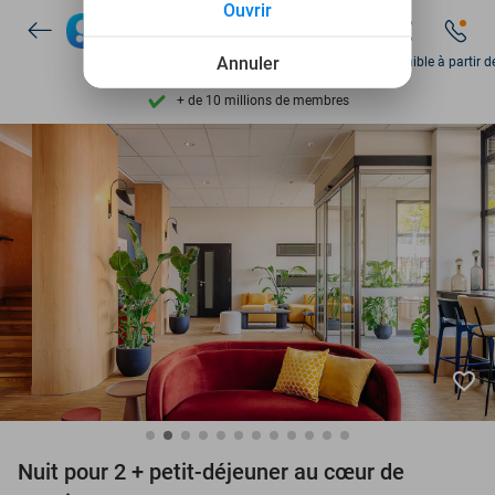
Ouvrir
Découvrez + de 15.000 deals
Disponible 7 jours par semaine
Annuler
Disponible à partir d
+ de 10 millions de membres
9,4
basé sur
205 790 avis
Découvrez + de 15.000 deals
Disponible 7 jours par semaine
+ de 10 millions de membres
favorite_border
Nuit pour 2 + petit-déjeuner au cœur de