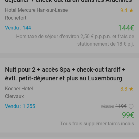
Hotel Mercure Han-sur-Lesse
9.4
star
Rochefort
144€
Vendu : 144
Hors taxe de séjour d'environ 2,50 € p.p.p.n. et frais de
stationnement de 18 € p.j.
favorite_border
Nuit pour 2 + accès Spa + check-out tardif +
17%
évtl. petit-déjeuner et plus au Luxembourg
Koener Hotel
8.8
star
Clervaux
Vendu : 1.255
119€
Régulier
99€
Tous frais supplémentaires inclus
favorite_border