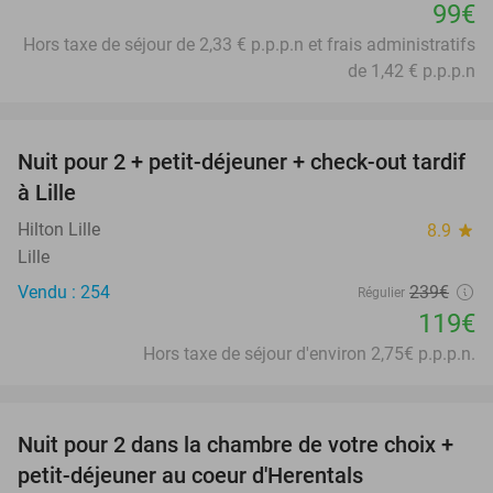
99€
Hors taxe de séjour de 2,33 € p.p.p.n et frais administratifs
de 1,42 € p.p.p.n
favorite_border
Nuit pour 2 + petit-déjeuner + check-out tardif
50%
à Lille
Hilton Lille
8.9
star
Lille
Vendu : 254
239€
Régulier
119€
Hors taxe de séjour d'environ 2,75€ p.p.p.n.
favorite_border
Nuit pour 2 dans la chambre de votre choix +
43%
petit-déjeuner au coeur d'Herentals