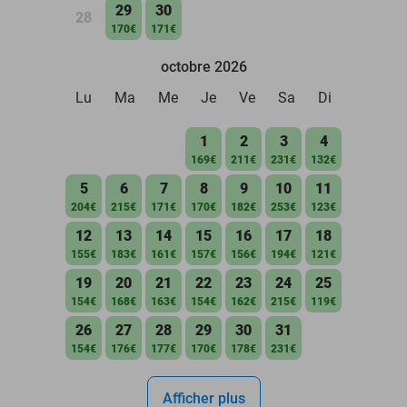
29
30
28
170€
171€
octobre 2026
Lu
Ma
Me
Je
Ve
Sa
Di
1
2
3
4
169€
211€
231€
132€
5
6
7
8
9
10
11
204€
215€
171€
170€
182€
253€
123€
12
13
14
15
16
17
18
155€
183€
161€
157€
156€
194€
121€
19
20
21
22
23
24
25
154€
168€
163€
154€
162€
215€
119€
26
27
28
29
30
31
154€
176€
177€
170€
178€
231€
Afficher plus