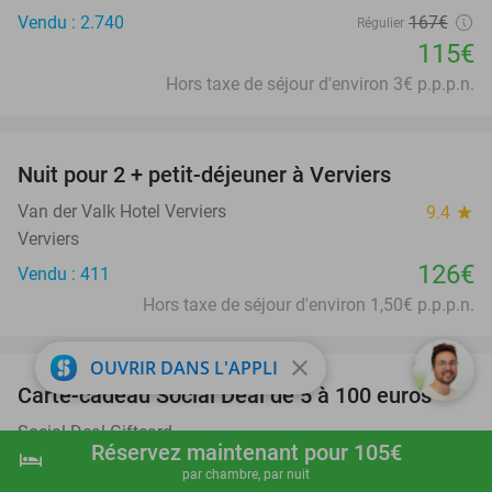
Vendu : 2.740
167€
Régulier
115€
Hors taxe de séjour d'environ 3€ p.p.p.n.
favorite_border
Nuit pour 2 + petit-déjeuner à Verviers
Van der Valk Hotel Verviers
9.4
star
Verviers
126€
Vendu : 411
Hors taxe de séjour d'environ 1,50€ p.p.p.n.
favorite_border
close
OUVRIR DANS L'APPLI
Carte-cadeau Social Deal de 5 à 100 euros
Social Deal Giftcard
Réservez maintenant pour 105€
hotel
shopping_cart
Réserver maintenant
navigate_next
Online
par chambre, par nuit