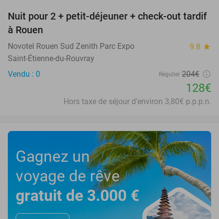
Nuit pour 2 + petit-déjeuner + check-out tardif
37%
à Rouen
Novotel Rouen Sud Zenith Parc Expo
9.8
star
Saint-Étienne-du-Rouvray
Vendu : 0
204€
Régulier
128€
Hors taxe de séjour d'environ 3,80€ p.p.p.n.
Gagnez un
voyage de rêve
gratuit de 3.000 €