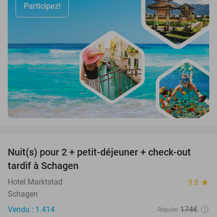
Participez!
favorite_border
Nuit(s) pour 2 + petit-déjeuner + check-out
43%
tardif à Schagen
Hotel Marktstad
9.8
star
Schagen
Vendu : 1.414
174€
Régulier