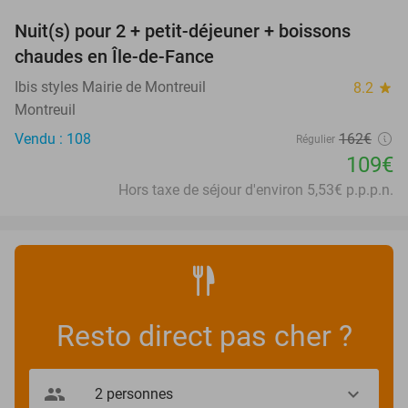
Nuit(s) pour 2 + petit-déjeuner + boissons
33%
chaudes en Île-de-Fance
Ibis styles Mairie de Montreuil
8.2
star
Montreuil
Vendu : 108
162€
Régulier
109€
Hors taxe de séjour d'environ 5,53€ p.p.p.n.
Resto direct pas cher ?