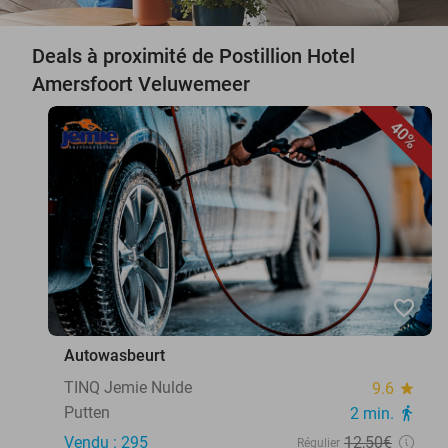
Deals à proximité de Postillion Hotel
Amersfoort Veluwemeer
40%
favorite_border
Autowasbeurt
TINQ Jemie Nulde
9.6
star
Putten
2 min.
directions_walk
Vendu : 295
12
,50
€
Régulier