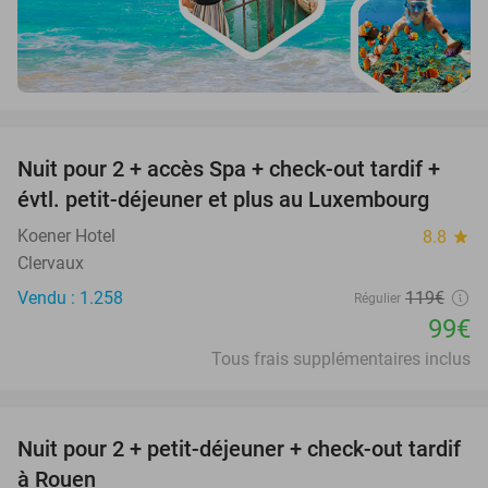
favorite_border
Nuit pour 2 + accès Spa + check-out tardif +
17%
évtl. petit-déjeuner et plus au Luxembourg
Koener Hotel
8.8
star
Clervaux
Vendu : 1.258
119€
Régulier
99€
Tous frais supplémentaires inclus
favorite_border
Nuit pour 2 + petit-déjeuner + check-out tardif
37%
à Rouen