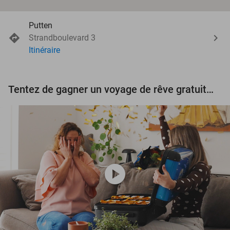
Putten
Strandboulevard 3
Itinéraire
Tentez de gagner un voyage de rêve gratuit d'une valeur de 3.000 € !
play_circle