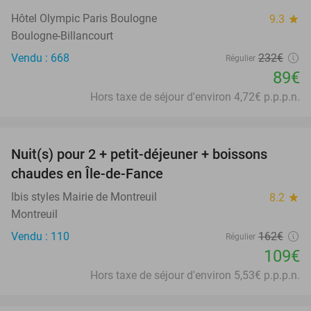
Hôtel Olympic Paris Boulogne
9.3
star
Boulogne-Billancourt
Vendu : 668
232€
Régulier
89€
Hors taxe de séjour d'environ 4,72€ p.p.p.n.
favorite_border
Nuit(s) pour 2 + petit-déjeuner + boissons
33%
chaudes en Île-de-Fance
Ibis styles Mairie de Montreuil
8.2
star
Montreuil
Vendu : 110
162€
Régulier
109€
Hors taxe de séjour d'environ 5,53€ p.p.p.n.
favorite_border