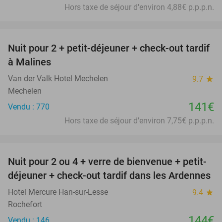
Hors taxe de séjour d'environ 4,88€ p.p.p.n.
favorite_border
Nuit pour 2 + petit-déjeuner + check-out tardif
à Malines
Van der Valk Hotel Mechelen
9.7
star
Mechelen
141€
Vendu : 770
Hors taxe de séjour d'environ 7,75€ p.p.p.n.
favorite_border
Nuit pour 2 ou 4 + verre de bienvenue + petit-
déjeuner + check-out tardif dans les Ardennes
Hotel Mercure Han-sur-Lesse
9.4
star
Rochefort
144€
Vendu : 146