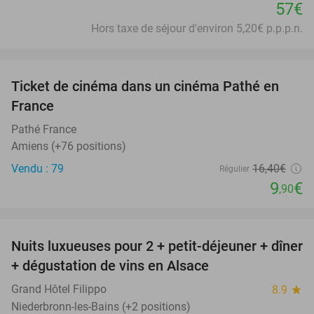
57€
Hors taxe de séjour d'environ 5,20€ p.p.p.n.
favorite_border
Ticket de cinéma dans un cinéma Pathé en
40%
France
Pathé France
Amiens (+76 positions)
Vendu : 79
16
,40
€
Régulier
9
€
,90
favorite_border
Nuits luxueuses pour 2 + petit-déjeuner + dîner
28%
+ dégustation de vins en Alsace
Grand Hôtel Filippo
8.9
star
Niederbronn-les-Bains (+2 positions)