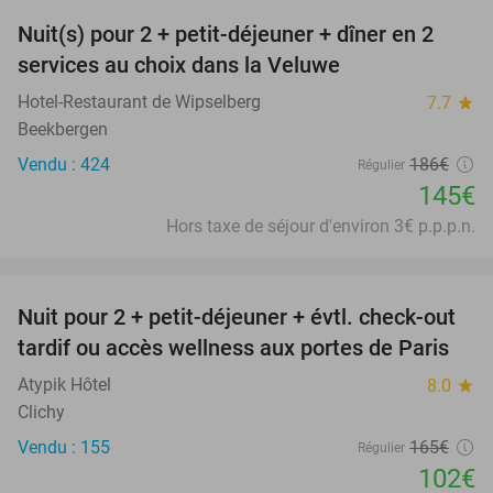
Nuit(s) pour 2 + petit-déjeuner + dîner en 2
22%
services au choix dans la Veluwe
Hotel-Restaurant de Wipselberg
7.7
star
Beekbergen
Vendu : 424
186€
Régulier
145€
Hors taxe de séjour d'environ 3€ p.p.p.n.
favorite_border
Nuit pour 2 + petit-déjeuner + évtl. check-out
38%
tardif ou accès wellness aux portes de Paris
Atypik Hôtel
8.0
star
Clichy
Vendu : 155
165€
Régulier
102€