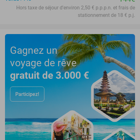
Hors taxe de séjour d'environ 2,50 € p.p.p.n. et frais de
stationnement de 18 € p.j.
Gagnez un
voyage de rêve
gratuit de 3.000 €
Participez!