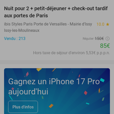
Nuit pour 2 + petit-déjeuner + check-out tardif
43%
aux portes de Paris
ibis Styles Paris Porte de Versailles - Mairie d'Issy
10.0
star
Issy-les-Moulineaux
Vendu : 213
150€
Régulier
85€
Hors taxe de séjour d'environ 5,53€ p.p.p.n.
Gagnez un iPhone 17 Pro
aujourd'hui
Plus d'infos