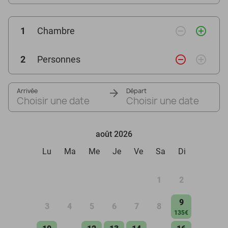
remove_circle_outline
add_circle_outline
1
Chambre
remove_circle_outline
add_circle_outline
2
Personnes
Arrivée
Départ
Choisir une date
Choisir une date
août 2026
Lu
Ma
Me
Je
Ve
Sa
Di
1
2
9
3
4
5
6
7
8
135€