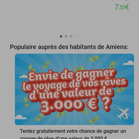
7
€
,50
Populaire auprès des habitants de Amiens:
favorite_border
Tentez gratuitement votre chance de gagner un
voyage de rêve d'une valeur de 3.000 €