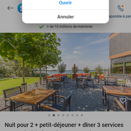
Ouvrir
Disponible 7 jours par semaine
+ de 10 millions de membres
Annuler
Dim disponible à par
9,4
basé sur
206 226 avis
Découvrez + de 15.000 deals
Disponible 7 jours par semaine
+ de 10 millions de membres
favorite_border
Nuit pour 2 + petit-déjeuner + dîner 3 services