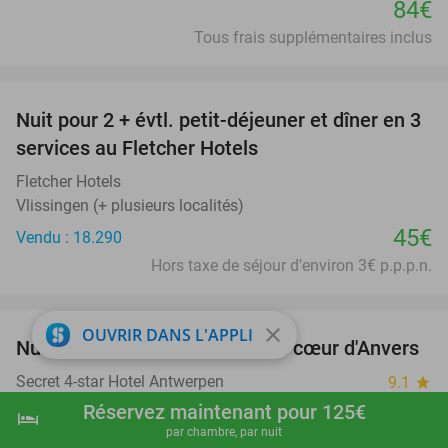
84€
Tous frais supplémentaires inclus
favorite_border
Nuit pour 2 + évtl. petit-déjeuner et dîner en 3
services au Fletcher Hotels
Fletcher Hotels
Vlissingen (+ plusieurs localités)
45€
Vendu : 18.290
Hors taxe de séjour d'environ 3€ p.p.p.n.
favorite_border
close
OUVRIR DANS L'APPLI
Nuit pour 2 + petit-déjeuner au cœur d'Anvers
46%
Secret 4-star Hotel Antwerpen
9.1
star
Antwerpen
Réservez maintenant pour 125€
hotel
shopping_cart
Réserver maintenant
navigate_next
par chambre, par nuit
Vendu : 987
359€
Régulier