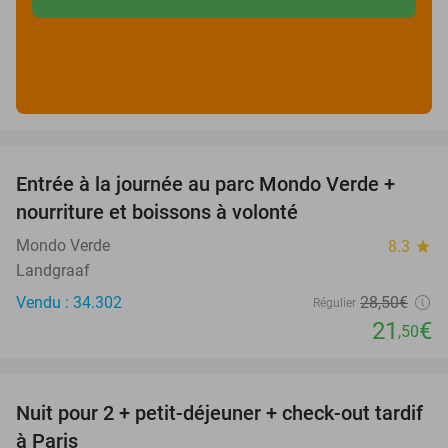
favorite_border
Entrée à la journée au parc Mondo Verde +
25%
nourriture et boissons à volonté
Mondo Verde
8.3
star
Landgraaf
Vendu : 34.302
28
,50
€
Régulier
21
€
,50
favorite_border
Nuit pour 2 + petit-déjeuner + check-out tardif
62%
à Paris