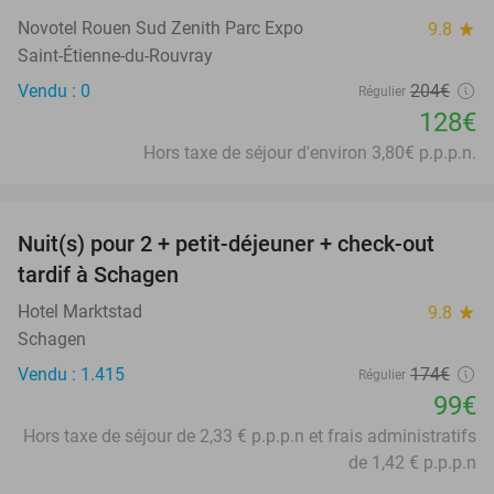
Novotel Rouen Sud Zenith Parc Expo
9.8
star
Saint-Étienne-du-Rouvray
Vendu : 0
204€
Régulier
128€
Hors taxe de séjour d'environ 3,80€ p.p.p.n.
favorite_border
Nuit(s) pour 2 + petit-déjeuner + check-out
43%
tardif à Schagen
Hotel Marktstad
9.8
star
Schagen
Vendu : 1.415
174€
Régulier
99€
Hors taxe de séjour de 2,33 € p.p.p.n et frais administratifs
de 1,42 € p.p.p.n