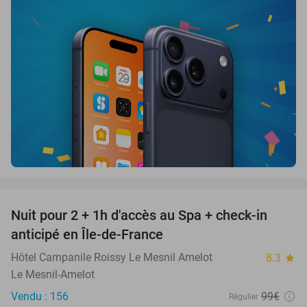
favorite_border
Nuit pour 2 + 1h d'accès au Spa + check-in
42%
anticipé en Île-de-France
Hôtel Campanile Roissy Le Mesnil Amelot
8.3
star
Le Mesnil-Amelot
Vendu : 156
99€
Régulier