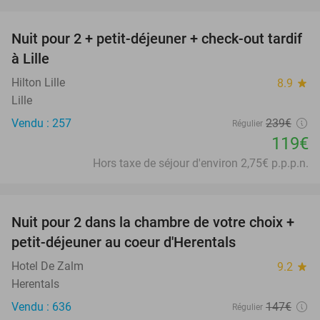
favorite_border
Nuit pour 2 + petit-déjeuner + check-out tardif
50%
à Lille
Hilton Lille
8.9
star
Lille
Vendu : 257
239€
Régulier
119€
Hors taxe de séjour d'environ 2,75€ p.p.p.n.
favorite_border
Nuit pour 2 dans la chambre de votre choix +
43%
petit-déjeuner au coeur d'Herentals
Hotel De Zalm
9.2
star
Herentals
Vendu : 636
147€
Régulier