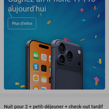
aujourd'hui
Plus d'infos
favorite_border
Nuit pour 2 + petit-déjeuner + check-out tardif
43%