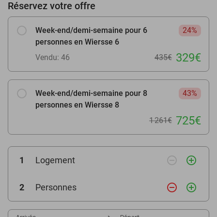
Réservez votre offre
Week-end/demi-semaine pour 6
24%
personnes en Wiersse 6
329€
Vendu: 46
435€
Week-end/demi-semaine pour 8
43%
personnes en Wiersse 8
725€
1 261€
remove_circle_outline
add_circle_outline
1
Logement
remove_circle_outline
add_circle_outline
2
Personnes