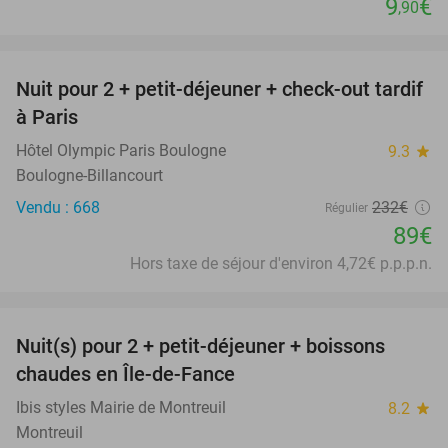
9
€
,90
favorite_border
Nuit pour 2 + petit-déjeuner + check-out tardif
62%
à Paris
Hôtel Olympic Paris Boulogne
9.3
star
Boulogne-Billancourt
Vendu : 668
232€
Régulier
89€
Hors taxe de séjour d'environ 4,72€ p.p.p.n.
favorite_border
Nuit(s) pour 2 + petit-déjeuner + boissons
33%
chaudes en Île-de-Fance
Ibis styles Mairie de Montreuil
8.2
star
Montreuil