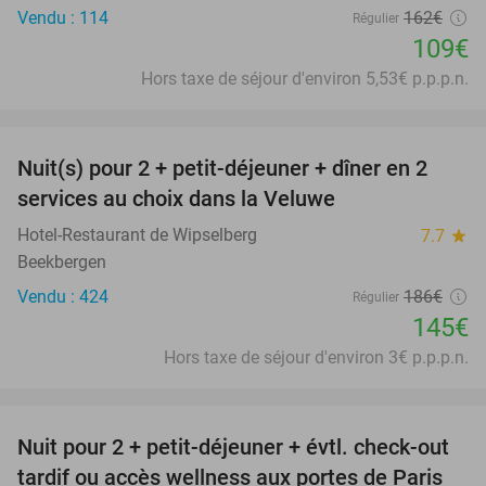
Vendu : 114
162€
Régulier
109€
Hors taxe de séjour d'environ 5,53€ p.p.p.n.
favorite_border
Nuit(s) pour 2 + petit-déjeuner + dîner en 2
22%
services au choix dans la Veluwe
Hotel-Restaurant de Wipselberg
7.7
star
Beekbergen
Vendu : 424
186€
Régulier
145€
Hors taxe de séjour d'environ 3€ p.p.p.n.
favorite_border
Nuit pour 2 + petit-déjeuner + évtl. check-out
38%
tardif ou accès wellness aux portes de Paris