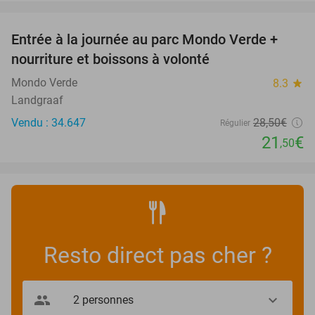
favorite_border
Entrée à la journée au parc Mondo Verde +
25%
nourriture et boissons à volonté
Mondo Verde
8.3
star
Landgraaf
Vendu : 34.647
28
,50
€
Régulier
21
€
,50
Resto direct pas cher ?