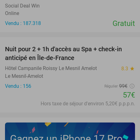
Social Deal Win
Online
Gratuit
Vendu : 187.318
favorite_border
Nuit pour 2 + 1h d'accès au Spa + check-in
42%
anticipé en Île-de-France
Hôtel Campanile Roissy Le Mesnil Amelot
8.3
star
Le Mesnil-Amelot
Vendu : 156
99€
Régulier
57€
Hors taxe de séjour d'environ 5,20€ p.p.p.n.
Gagnez un iPhone 17 Pro