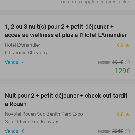
Tous frais supplémentaires inclus
favorite_border
1, 2 ou 3 nuit(s) pour 2 + petit-déjeuner +
32%
NEW
accès au wellness et plus à l'Hôtel L'Amandier
TODAY
Hôtel L'Amandier
9.9
star
Libramont-Chevigny
Vendu : 4
191€
Régulier
129€
favorite_border
Nuit pour 2 + petit-déjeuner + check-out tardif
37%
à Rouen
Novotel Rouen Sud Zenith Parc Expo
9.8
star
Saint-Étienne-du-Rouvray
Vendu : 0
204€
Régulier