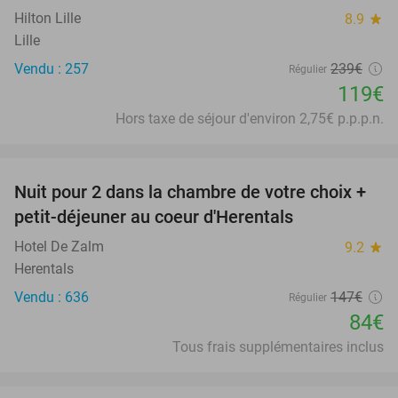
Hilton Lille
8.9
star
Lille
Vendu : 257
239€
Régulier
119€
Hors taxe de séjour d'environ 2,75€ p.p.p.n.
favorite_border
Nuit pour 2 dans la chambre de votre choix +
43%
petit-déjeuner au coeur d'Herentals
Hotel De Zalm
9.2
star
Herentals
Vendu : 636
147€
Régulier
84€
Tous frais supplémentaires inclus
favorite_border