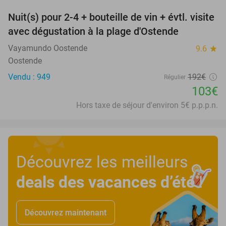
Nuit(s) pour 2-4 + bouteille de vin + évtl. visite
46%
avec dégustation à la plage d'Ostende
Vayamundo Oostende
9.6
star
Oostende
Vendu : 949
192€
Régulier
103€
Hors taxe de séjour d'environ 5€ p.p.p.n.
Découvrez les meilleurs
deals des vacances d’été
!
Découvrez maintenant