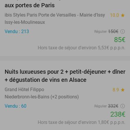
aux portes de Paris
ibis Styles Paris Porte de Versailles - Mairie d'Issy
10.0
star
Issy-les-Moulineaux
Vendu : 213
150€
Régulier
85€
Hors taxe de séjour d'environ 5,53€ p.p.p.n.
favorite_border
Nuits luxueuses pour 2 + petit-déjeuner + dîner
28%
+ dégustation de vins en Alsace
Grand Hôtel Filippo
8.9
star
Niederbronn-les-Bains (+2 positions)
Vendu : 60
332€
Régulier
238€
Hors taxe de séjour d'environ 1,80€ p.p.p.n.