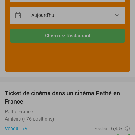
Cherchez Restaurant
favorite_border
Ticket de cinéma dans un cinéma Pathé en
40%
France
Pathé France
Amiens (+76 positions)
Vendu : 79
16
,40
€
Régulier