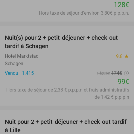
128€
Hors taxe de séjour d'environ 3,80€ p.p.p.n.
favorite_border
Nuit(s) pour 2 + petit-déjeuner + check-out
43%
tardif à Schagen
Hotel Marktstad
9.8
star
Schagen
Vendu : 1.415
174€
Régulier
99€
Hors taxe de séjour de 2,33 € p.p.p.n et frais administratifs
de 1,42 € p.p.p.n
favorite_border
Nuit pour 2 + petit-déjeuner + check-out tardif
50%
à Lille