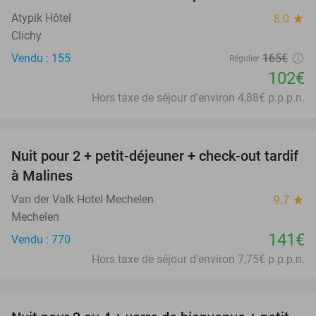
Atypik Hôtel
8.0
star
Clichy
Vendu : 155
165€
Régulier
102€
Hors taxe de séjour d'environ 4,88€ p.p.p.n.
favorite_border
Nuit pour 2 + petit-déjeuner + check-out tardif
à Malines
Van der Valk Hotel Mechelen
9.7
star
Mechelen
141€
Vendu : 770
Hors taxe de séjour d'environ 7,75€ p.p.p.n.
favorite_border