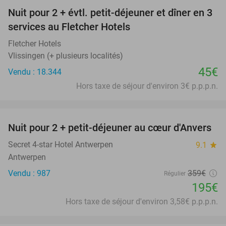
Nuit pour 2 + évtl. petit-déjeuner et dîner en 3
services au Fletcher Hotels
Fletcher Hotels
Vlissingen (+ plusieurs localités)
45€
Vendu : 18.344
Hors taxe de séjour d'environ 3€ p.p.p.n.
favorite_border
Nuit pour 2 + petit-déjeuner au cœur d'Anvers
46%
Secret 4-star Hotel Antwerpen
9.1
star
Antwerpen
Vendu : 987
359€
Régulier
195€
Hors taxe de séjour d'environ 3,58€ p.p.p.n.
favorite_border