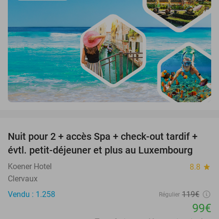
favorite_border
Nuit pour 2 + accès Spa + check-out tardif +
17%
évtl. petit-déjeuner et plus au Luxembourg
Koener Hotel
8.8
star
Clervaux
Vendu : 1.258
119€
Régulier
99€