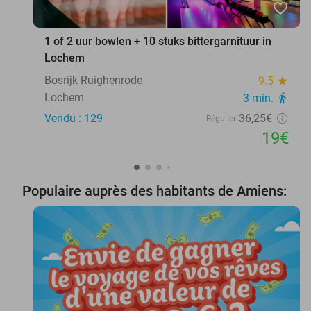
favorite_border
1 of 2 uur bowlen + 10 stuks bittergarnituur in
Lochem
Bosrijk Ruighenrode
9.5
star
Lochem
3 min.
directions_walk
Vendu : 129
36
,25
€
Régulier
19€
Populaire auprès des habitants de Amiens: