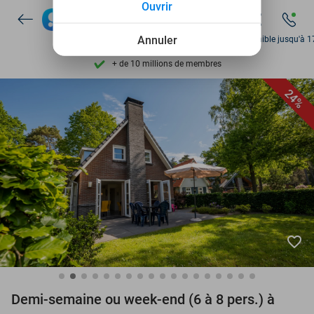
Ouvrir
Disponible 7 jours par semaine
+ de 10 millions de membres
Annuler
Disponible jusqu'à 1
9,4
basé sur
206 265 avis
Découvrez + de 15.000 deals
24%
Disponible 7 jours par semaine
+ de 10 millions de membres
favorite_border
Demi-semaine ou week-end (6 à 8 pers.) à