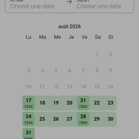
Arrivée
Départ
Choisir une date
Choisir une date
août 2026
Lu
Ma
Me
Je
Ve
Sa
Di
1
2
3
4
5
6
7
8
9
10
11
12
13
14
15
16
17
21
18
19
20
22
23
725€
725€
24
28
25
26
27
29
30
725€
725€
31
329€