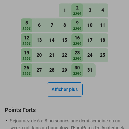
2
1
3
4
329€
5
9
6
7
8
10
11
329€
329€
12
16
13
14
15
17
18
329€
329€
19
23
20
21
22
24
25
329€
329€
26
30
27
28
29
31
329€
329€
Afficher plus
Points Forts
Séjournez de 6 à 8 personnes une demi-semaine ou un
week-end dans un bungalow d'EuroParcs De Achterhoek