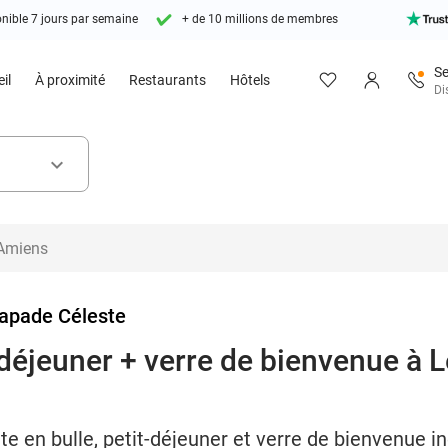
nible 7 jours par semaine
+ de 10 millions de membres
Se
il
À proximité
Restaurants
Hôtels
Di
keyboard_arrow_down
apade Céleste
t-déjeuner + verre de bienvenue à
ite en bulle, petit-déjeuner et verre de bienvenue 