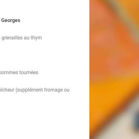
as Georges
 grenailles au thym
et pommes tournées
îcheur (supplément fromage ou