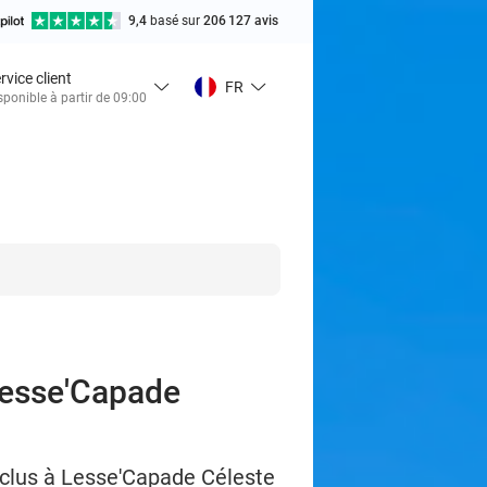
9,4
basé sur
206 127 avis
rvice client
FR
sponible à partir de 09:00
 Lesse'Capade
inclus à Lesse'Capade Céleste