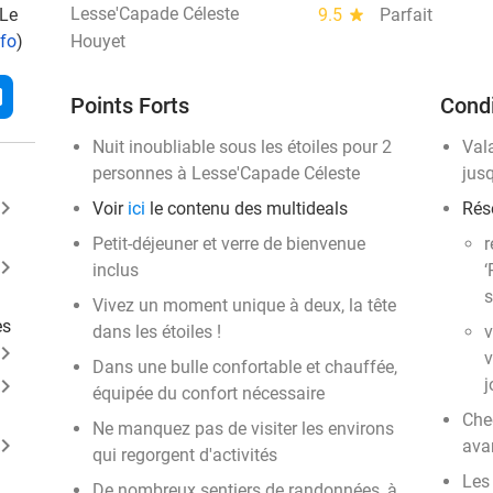
Lesse'Capade Céleste
 Le
9.5
star
Parfait
nfo
)
Houyet
l
Points Forts
Condi
Nuit inoubliable sous les étoiles pour 2
Val
personnes à Lesse'Capade Céleste
jus
ard_arrow_right
Voir
ici
le contenu des multideals
Rés
Petit-déjeuner et verre de bienvenue
r
ard_arrow_right
inclus
‘
s
Vivez un moment unique à deux, la tête
es
dans les étoiles !
v
ard_arrow_right
v
Dans une bulle confortable et chauffée,
ard_arrow_right
j
équipée du confort nécessaire
Che
Ne manquez pas de visiter les environs
ard_arrow_right
ava
qui regorgent d'activités
Les
De nombreux sentiers de randonnées, à