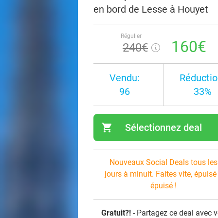
en bord de Lesse à Houyet
Régulier
160€
240€
Vendu:
Réductio
96
33%
shopping_cart
Sélectionnez deal
navi
Nouveaux Social Deals tous les
jours à minuit. Faites vite, épuisé
épuisé !
Gratuit?!
- Partagez ce deal avec 