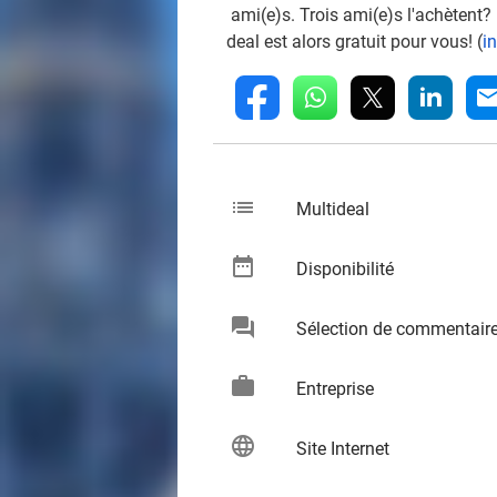
ami(e)s. Trois ami(e)s l'achètent?
deal est alors gratuit pour vous! (
i
whatsapp
linkedin
fb
mai
list
keybo
Multideal
date_range
keybo
Disponibilité
chat
Sélection de commentair
keybo
work
keybo
Entreprise
language
keybo
Site Internet