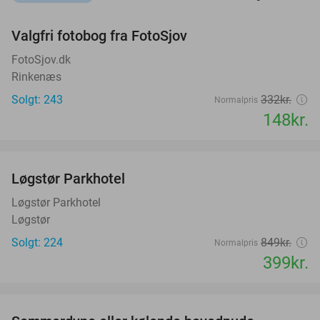
favorite_border
Valgfri fotobog fra FotoSjov
55%
FotoSjov.dk
Rinkenæs
Solgt: 243
332kr.
Normalpris
148kr.
favorite_border
Løgstør Parkhotel
53%
Løgstør Parkhotel
Løgstør
Solgt: 224
849kr.
Normalpris
399kr.
favorite_border