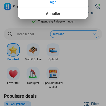
Åbn
Se flere end 15.000 deals
Annuller
Available until 23:00
Tilgængelig 7 dage om ugen
10+ millioner medlemmer
Sjælland
9,4
baseret på
205.900 anmeldelser
Se flere end 15.000 deals
Tilgængelig 7 dage om ugen
Populært
Mad & Drikke
Ophold
10+ millioner medlemmer
Favoritter
Udflugter
Specialbutikker
& Biler
Populære deals
Filtre
For Sjælland