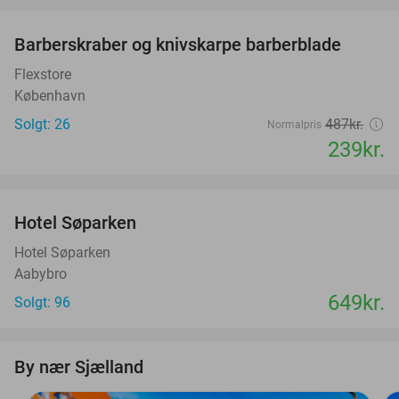
favorite_border
Barberskraber og knivskarpe barberblade
51%
Flexstore
København
Solgt: 26
487kr.
Normalpris
239kr.
favorite_border
Hotel Søparken
Hotel Søparken
Aabybro
649kr.
Solgt: 96
By nær Sjælland