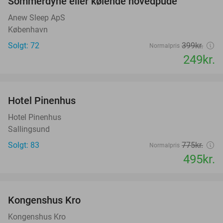
Sommerdyne eller kølende hovedpude
38%
Anew Sleep ApS
København
Solgt: 72
399kr.
Normalpris
249kr.
favorite_border
Hotel Pinenhus
36%
Hotel Pinenhus
Sallingsund
Solgt: 83
775kr.
Normalpris
495kr.
favorite_border
Kongenshus Kro
Kongenshus Kro