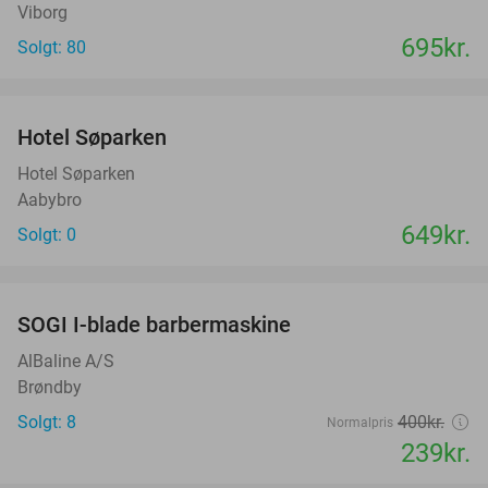
Viborg
695kr.
Solgt: 80
favorite_border
Hotel Søparken
Hotel Søparken
Aabybro
649kr.
Solgt: 0
favorite_border
SOGI I-blade barbermaskine
40%
AlBaline A/S
Brøndby
Solgt: 8
400kr.
Normalpris
239kr.