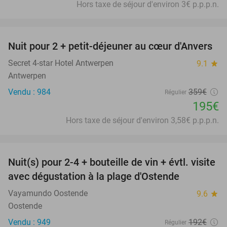
Hors taxe de séjour d'environ 3€ p.p.p.n.
favorite_border
Nuit pour 2 + petit-déjeuner au cœur d'Anvers
46%
Secret 4-star Hotel Antwerpen
9.1
star
Antwerpen
Vendu : 984
359€
Régulier
195€
Hors taxe de séjour d'environ 3,58€ p.p.p.n.
favorite_border
Nuit(s) pour 2-4 + bouteille de vin + évtl. visite
46%
avec dégustation à la plage d'Ostende
Vayamundo Oostende
9.6
star
Oostende
Vendu : 949
192€
Régulier