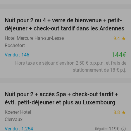
favorite_border
Nuit pour 2 ou 4 + verre de bienvenue + petit-
déjeuner + check-out tardif dans les Ardennes
Hotel Mercure Han-sur-Lesse
9.4
star
Rochefort
144€
Vendu : 146
Hors taxe de séjour d'environ 2,50 € p.p.p.n. et frais de
stationnement de 18 € p.j.
favorite_border
Nuit pour 2 + accès Spa + check-out tardif +
17%
évtl. petit-déjeuner et plus au Luxembourg
Koener Hotel
8.8
star
Clervaux
Vendu : 1.254
119€
Régulier