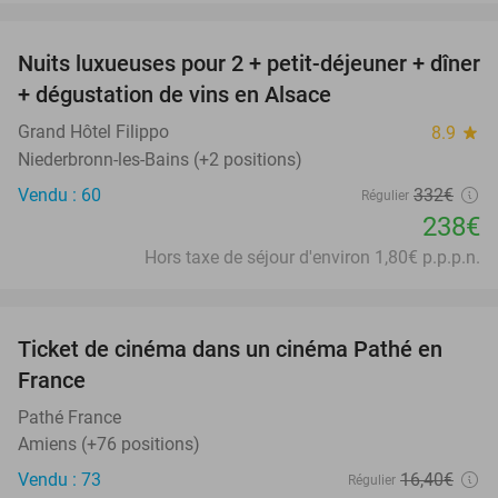
favorite_border
Nuits luxueuses pour 2 + petit-déjeuner + dîner
28%
+ dégustation de vins en Alsace
Grand Hôtel Filippo
8.9
star
Niederbronn-les-Bains (+2 positions)
Vendu : 60
332€
Régulier
238€
Hors taxe de séjour d'environ 1,80€ p.p.p.n.
favorite_border
Ticket de cinéma dans un cinéma Pathé en
40%
France
Pathé France
Amiens (+76 positions)
Vendu : 73
16
,40
€
Régulier