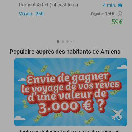
Hamont-Achel (+4 positions)
4 min.
directions_car
Vendu : 260
150€
Régulier
59€
Populaire auprès des habitants de Amiens:
favorite_border
Tentez gratuitement votre chance de gagner un