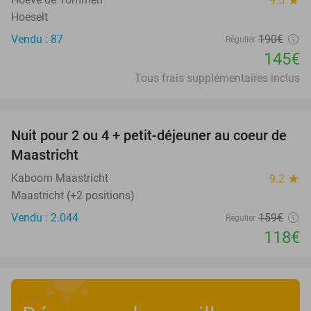
9.5
star
Hoeselt
Vendu : 87
190€
Régulier
145€
Tous frais supplémentaires inclus
favorite_border
Nuit pour 2 ou 4 + petit-déjeuner au coeur de
26%
Maastricht
Kaboom Maastricht
9.2
star
Maastricht (+2 positions)
Vendu : 2.044
159€
Régulier
118€