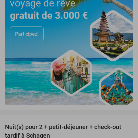
voyage de rêve
gratuit de 3.000 €
Participez!
favorite_border
Nuit(s) pour 2 + petit-déjeuner + check-out
43%
tardif à Schagen