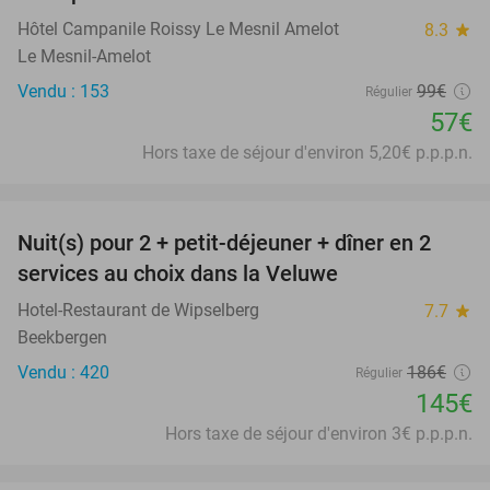
Hôtel Campanile Roissy Le Mesnil Amelot
8.3
star
Le Mesnil-Amelot
Vendu : 153
99€
Régulier
57€
Hors taxe de séjour d'environ 5,20€ p.p.p.n.
favorite_border
Nuit(s) pour 2 + petit-déjeuner + dîner en 2
22%
services au choix dans la Veluwe
Hotel-Restaurant de Wipselberg
7.7
star
Beekbergen
Vendu : 420
186€
Régulier
145€
Hors taxe de séjour d'environ 3€ p.p.p.n.
favorite_border