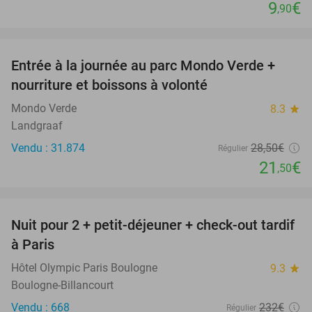
9
€
,90
favorite_border
Entrée à la journée au parc Mondo Verde +
25%
nourriture et boissons à volonté
Mondo Verde
8.3
star
Landgraaf
Vendu : 31.874
28
,50
€
Régulier
21
€
,50
favorite_border
Nuit pour 2 + petit-déjeuner + check-out tardif
62%
à Paris
Hôtel Olympic Paris Boulogne
9.3
star
Boulogne-Billancourt
Vendu : 668
232€
Régulier