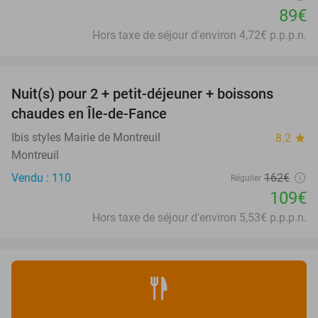
89€
Hors taxe de séjour d'environ 4,72€ p.p.p.n.
favorite_border
Nuit(s) pour 2 + petit-déjeuner + boissons
33%
chaudes en Île-de-Fance
Ibis styles Mairie de Montreuil
8.2
star
Montreuil
Vendu : 110
162€
Régulier
109€
Hors taxe de séjour d'environ 5,53€ p.p.p.n.