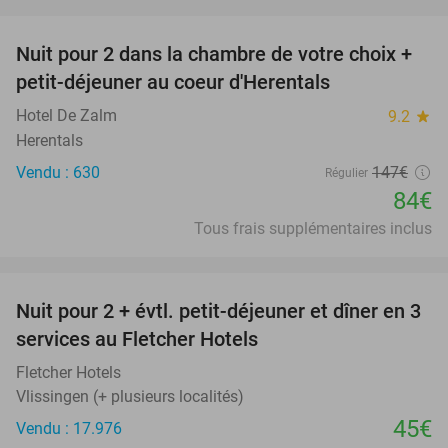
favorite_border
Nuit pour 2 dans la chambre de votre choix +
43%
petit-déjeuner au coeur d'Herentals
Hotel De Zalm
9.2
star
Herentals
Vendu : 630
147€
Régulier
84€
Tous frais supplémentaires inclus
favorite_border
Nuit pour 2 + évtl. petit-déjeuner et dîner en 3
services au Fletcher Hotels
Fletcher Hotels
Vlissingen (+ plusieurs localités)
45€
Vendu : 17.976