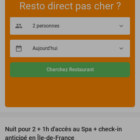
Resto direct pas cher ?
Cherchez Restaurant
favorite_border
Nuit pour 2 + 1h d'accès au Spa + check-in
42%
anticipé en Île-de-France