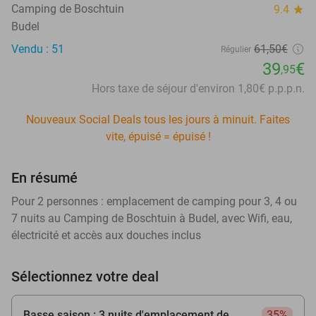
Camping de Boschtuin
9.4
star
Budel
Vendu : 51
61
,50
€
Régulier
39
€
,95
Hors taxe de séjour d'environ 1,80€ p.p.p.n.
Nouveaux Social Deals tous les jours à minuit. Faites
vite, épuisé = épuisé !
En résumé
Pour 2 personnes : emplacement de camping pour 3, 4 ou
7 nuits au Camping de Boschtuin à Budel, avec Wifi, eau,
électricité et accès aux douches inclus
Sélectionnez votre deal
Basse saison : 3 nuits d'emplacement de
35%