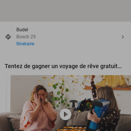
Budel
Bosch 25
Itinéraire
Tentez de gagner un voyage de rêve gratuit d'une valeur de 3.000 € !
play_circle