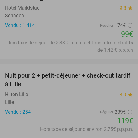
Hotel Marktstad
9.8
star
Schagen
Vendu : 1.414
174€
Régulier
99€
Hors taxe de séjour de 2,33 € p.p.p.n et frais administratifs
de 1,42 € p.p.p.n
favorite_border
Nuit pour 2 + petit-déjeuner + check-out tardif
50%
à Lille
Hilton Lille
8.9
star
Lille
Vendu : 254
239€
Régulier
119€
Hors taxe de séjour d'environ 2,75€ p.p.p.n.