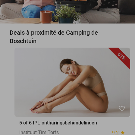
Deals à proximité de Camping de
Boschtuin
61%
favorite_border
5 of 6 IPL-ontharingsbehandelingen
Instituut Tim Torfs
9.2
star