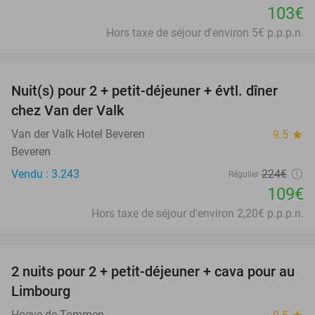
103€
Hors taxe de séjour d'environ 5€ p.p.p.n.
favorite_border
Nuit(s) pour 2 + petit-déjeuner + évtl. dîner
51%
chez Van der Valk
Van der Valk Hotel Beveren
9.5
star
Beveren
Vendu : 3.243
224€
Régulier
109€
Hors taxe de séjour d'environ 2,20€ p.p.p.n.
favorite_border
2 nuits pour 2 + petit-déjeuner + cava pour au
24%
Limbourg
Hoeve de Tommen