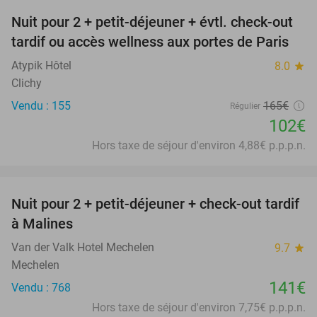
Nuit pour 2 + petit-déjeuner + évtl. check-out
38%
tardif ou accès wellness aux portes de Paris
Atypik Hôtel
8.0
star
Clichy
Vendu : 155
165€
Régulier
102€
Hors taxe de séjour d'environ 4,88€ p.p.p.n.
favorite_border
Nuit pour 2 + petit-déjeuner + check-out tardif
à Malines
Van der Valk Hotel Mechelen
9.7
star
Mechelen
141€
Vendu : 768
Hors taxe de séjour d'environ 7,75€ p.p.p.n.