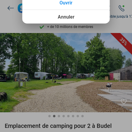
Ouvrir
Découvrez + de 15.000 deals
Disponible 7 jours par semaine
Annuler
Disponible jusqu'à 1
+ de 10 millions de membres
9,4
basé sur
205 886 avis
35%
Découvrez + de 15.000 deals
Disponible 7 jours par semaine
+ de 10 millions de membres
favorite_border
Emplacement de camping pour 2 à Budel