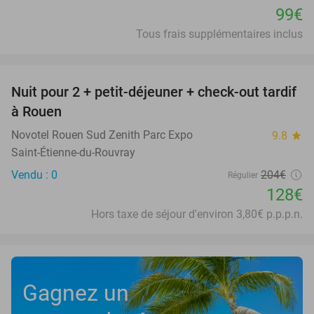
99€
Tous frais supplémentaires inclus
favorite_border
Nuit pour 2 + petit-déjeuner + check-out tardif
37%
à Rouen
Novotel Rouen Sud Zenith Parc Expo
9.8
star
Saint-Étienne-du-Rouvray
Vendu : 0
204€
Régulier
128€
Hors taxe de séjour d'environ 3,80€ p.p.p.n.
Gagnez un