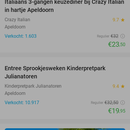
Italiaans 3-gangen keuzediner bij Crazy Italian
27%
in hartje Apeldoorn
Crazy Italian
9.7
star
Apeldoorn
Verkocht: 1.603
€32
Regulier
€23
,50
favorite_border
Entree Sprookjesweken Kinderpretpark
39%
Julianatoren
Kinderpretpark Julianatoren
9.4
star
Apeldoorn
Verkocht: 10.917
€32
,50
Regulier
€19
,95