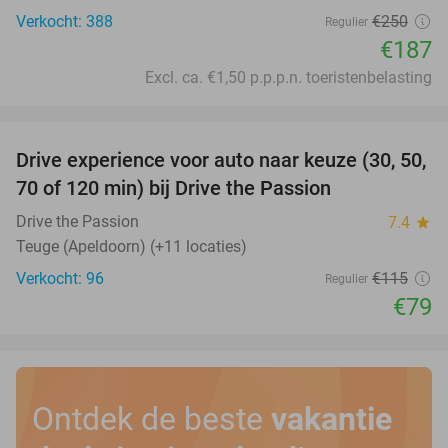
Verkocht: 388
€250
Regulier
€187
Excl. ca. €1,50 p.p.p.n. toeristenbelasting
favorite_border
Drive experience voor auto naar keuze (30, 50,
31%
70 of 120 min) bij Drive the Passion
Drive the Passion
7.4
star
Teuge (Apeldoorn) (+11 locaties)
Verkocht: 96
€115
Regulier
€79
Ontdek de beste
vakantie