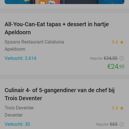
favorite_border
All-You-Can-Eat tapas + dessert in hartje
28%
Apeldoorn
Spaans Restaurant Catalunia
9.6
star
Apeldoorn
Verkocht: 2.614
€34
,50
Regulier
€24
,95
favorite_border
Culinair 4- of 5-gangendiner van de chef bij
39%
Trois Deventer
Trois Deventer
9.4
star
Deventer
Verkocht: 30
€65
Regulier