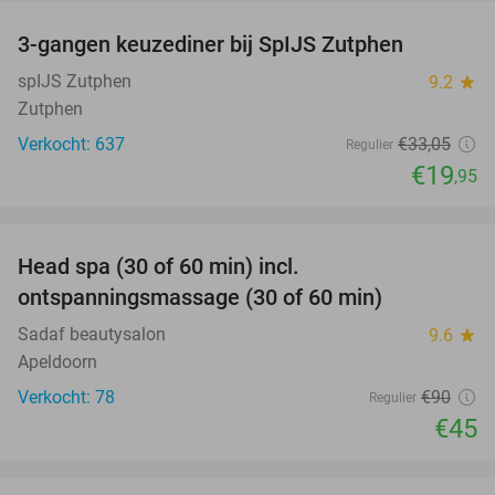
3-gangen keuzediner bij SpIJS Zutphen
40%
spIJS Zutphen
9.2
star
Zutphen
Verkocht: 637
€33
,05
Regulier
€19
,95
favorite_border
Head spa (30 of 60 min) incl.
50%
ontspanningsmassage (30 of 60 min)
Sadaf beautysalon
9.6
star
Apeldoorn
Verkocht: 78
€90
Regulier
€45
favorite_border