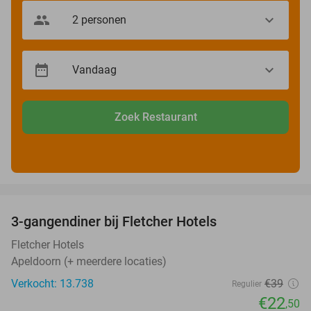
Zoek Restaurant
favorite_border
3-gangendiner bij Fletcher Hotels
42%
Fletcher Hotels
Apeldoorn (+ meerdere locaties)
Verkocht: 13.738
€39
Regulier
€22
,50