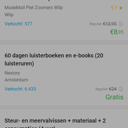
ModeMall Piet Zoomers Wilp
9.7
star
Wilp
Verkocht: 577
€12
,95
Regulier
€8
,95
favorite_border
100%
60 dagen luisterboeken en e-books (20
luisteruren)
Nextory
Amsterdam
Verkocht: 6.433
€24
Regulier
Gratis
favorite_border
Steur- en meervalvissen + materiaal + 2
43%