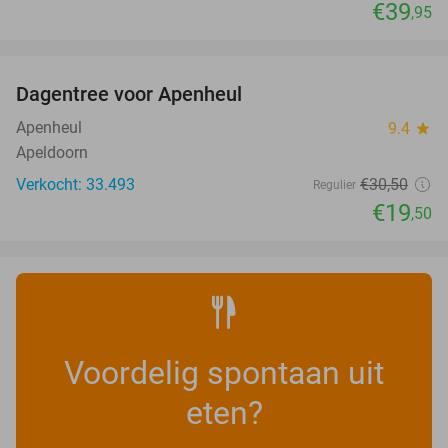
€39
,95
favorite_border
Dagentree voor Apenheul
36%
Apenheul
9.4
star
Apeldoorn
Verkocht: 33.493
€30
,50
Regulier
€19
,50
Voordelig spontaan uit
eten?