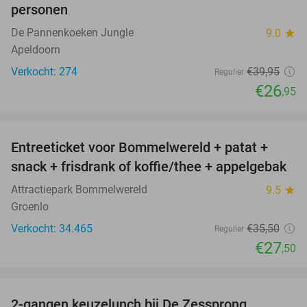
personen
De Pannenkoeken Jungle
9.0
star
Apeldoorn
Verkocht: 274
€39
,95
Regulier
€26
,95
favorite_border
Entreeticket voor Bommelwereld + patat +
23%
snack + frisdrank of koffie/thee + appelgebak
Attractiepark Bommelwereld
9.5
star
Groenlo
Verkocht: 34.465
€35
,50
Regulier
€27
,50
favorite_border
2-gangen keuzelunch bij De Zessprong