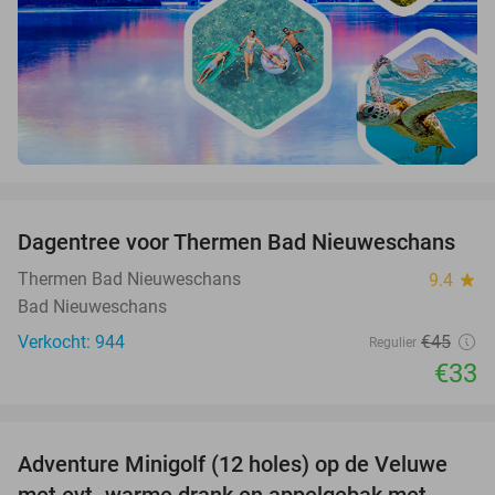
favorite_border
Dagentree voor Thermen Bad Nieuweschans
27%
Thermen Bad Nieuweschans
9.4
star
Bad Nieuweschans
Verkocht: 944
€45
Regulier
€33
favorite_border
Adventure Minigolf (12 holes) op de Veluwe
40%