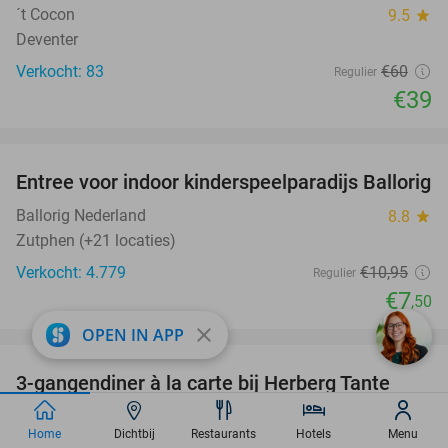
´t Cocon
9.5
star
Deventer
Verkocht: 83
€60
Regulier
€39
favorite_border
Entree voor indoor kinderspeelparadijs Ballorig
32%
Ballorig Nederland
8.8
star
Zutphen (+21 locaties)
Verkocht: 4.779
€10
,95
Regulier
€7
,50
favorite_border
close
OPEN IN APP
3-gangendiner à la carte bij Herberg Tante
52%
Sjaan
Home
Dichtbij
Restaurants
Hotels
Menu
Herberg Tante Sjaan
9.4
star