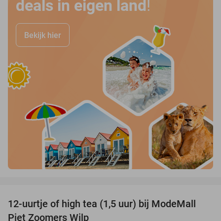
deals in eigen land
!
Bekijk hier
favorite_border
12-uurtje of high tea (1,5 uur) bij ModeMall
31%
Piet Zoomers Wilp