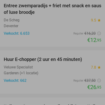
Entree zwemparadijs + friet met snack en saus
20%
of luxe broodje
De Scheg
9.5
star
Deventer
Verkocht: 6.653
€16
,20
Regulier
€12
,95
favorite_border
Huur E-chopper (2 uur en 45 minuten)
28%
Veluwe Specialist
7.8
star
Garderen (+1 locatie)
Verkocht: 662
€37
,50
Regulier
€26
,95
favorite_border