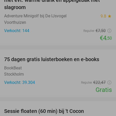
met evt. warme drank en appelgebak met
slagroom
Adventure Minigolf bij De IJsvogel
9.8
star
Voorthuizen
Verkocht: 144
€7
,50
Regulier
€4
,50
favorite_border
100%
75 dagen gratis luisterboeken en e-books
BookBeat
Stockholm
Verkocht: 39.304
€22
,47
Regulier
Gratis
favorite_border
Sessie floaten (60 min) bij 't Cocon
35%