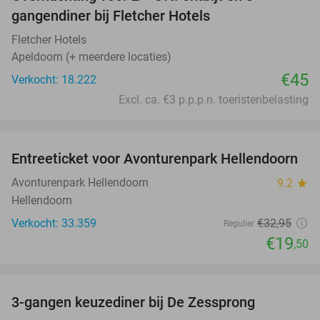
gangendiner bij Fletcher Hotels
Fletcher Hotels
Apeldoorn (+ meerdere locaties)
€45
Verkocht: 18.222
Excl. ca. €3 p.p.p.n. toeristenbelasting
favorite_border
Entreeticket voor Avonturenpark Hellendoorn
41%
Avonturenpark Hellendoorn
9.2
star
Hellendoorn
Verkocht: 33.359
€32
,95
Regulier
€19
,50
favorite_border
3-gangen keuzediner bij De Zessprong
39%