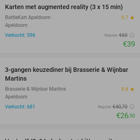
Karten met augmented reality (3 x 15 min)
35%
BattleKart Apeldoorn
9.7
star
Apeldoorn
Verkocht: 596
€60
Regulier
€39
favorite_border
3-gangen keuzediner bij Brasserie & Wijnbar
35%
Martins
Brasserie & Wijnbar Martins
9.8
star
Apeldoorn
Verkocht: 681
€40
,70
Regulier
€26
,50
favorite_border