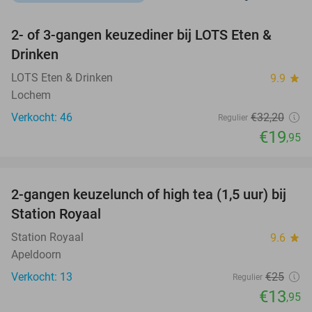
favorite_border
2- of 3-gangen keuzediner bij LOTS Eten &
38%
NEW
Drinken
TODAY
LOTS Eten & Drinken
9.9
star
Lochem
Verkocht: 46
€32
,20
Regulier
€19
,95
favorite_border
2-gangen keuzelunch of high tea (1,5 uur) bij
44%
NEW
Station Royaal
TODAY
Station Royaal
9.6
star
Apeldoorn
Verkocht: 13
€25
Regulier
€13
,95