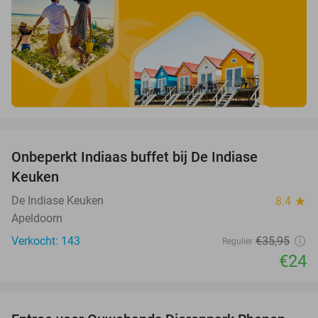
favorite_border
Onbeperkt Indiaas buffet bij De Indiase
33%
Keuken
De Indiase Keuken
8.4
star
Apeldoorn
Verkocht: 143
€35
,95
Regulier
€24
favorite_border