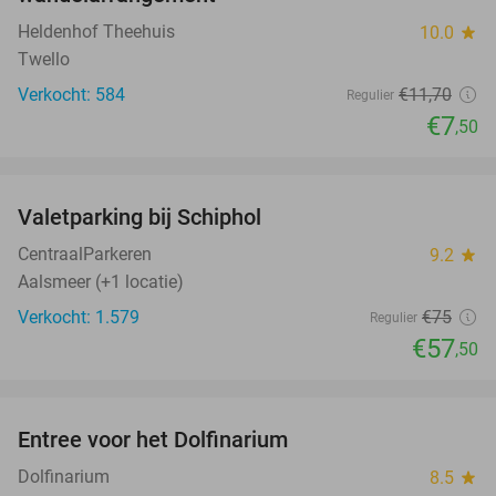
Heldenhof Theehuis
10.0
star
Twello
Verkocht: 584
€11
,70
Regulier
€7
,50
favorite_border
Valetparking bij Schiphol
23%
CentraalParkeren
9.2
star
Aalsmeer (+1 locatie)
Verkocht: 1.579
€75
Regulier
€57
,50
favorite_border
Entree voor het Dolfinarium
36%
Dolfinarium
8.5
star