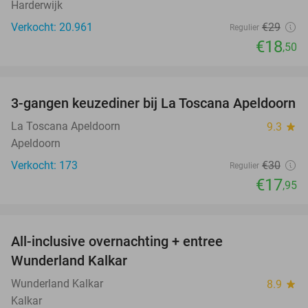
Harderwijk
Verkocht: 20.961
€29
Regulier
€18
,50
favorite_border
3-gangen keuzediner bij La Toscana Apeldoorn
40%
La Toscana Apeldoorn
9.3
star
Apeldoorn
Verkocht: 173
€30
Regulier
€17
,95
favorite_border
All-inclusive overnachting + entree
25%
Wunderland Kalkar
Wunderland Kalkar
8.9
star
Kalkar