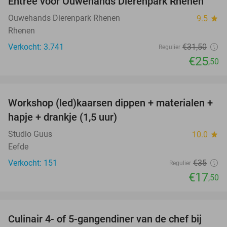
Entree voor Ouwehands Dierenpark Rhenen
19%
Ouwehands Dierenpark Rhenen
9.5
star
Rhenen
Verkocht: 3.741
€31
,50
Regulier
€25
,50
favorite_border
Workshop (led)kaarsen dippen + materialen +
50%
hapje + drankje (1,5 uur)
Studio Guus
10.0
star
Eefde
Verkocht: 151
€35
Regulier
€17
,50
favorite_border
Culinair 4- of 5-gangendiner van de chef bij
30%