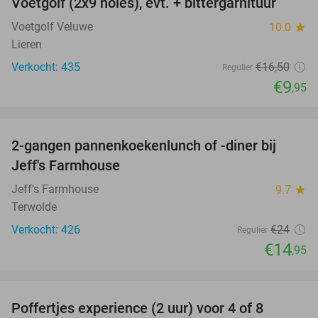
Voetgolf (2x9 holes), evt. + bittergarnituur
40%
Voetgolf Veluwe
10.0
star
Lieren
Verkocht: 435
€16
,50
Regulier
€9
,95
favorite_border
2-gangen pannenkoekenlunch of -diner bij
38%
Jeff's Farmhouse
Jeff's Farmhouse
9.7
star
Terwolde
Verkocht: 426
€24
Regulier
€14
,95
favorite_border
Poffertjes experience (2 uur) voor 4 of 8
33%