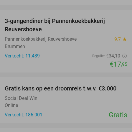
favorite_border
3-gangendiner bij Pannenkoekbakkerij
47%
Reuvershoeve
Pannenkoekbakkerij Reuvershoeve
9.7
star
Brummen
Verkocht: 11.439
€34
,10
Regulier
€17
,95
favorite_border
Gratis kans op een droomreis t.w.v. €3.000
Social Deal Win
Online
Gratis
Verkocht: 186.001
favorite_border