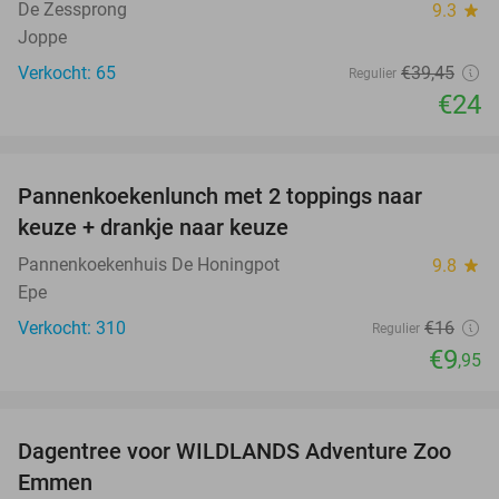
De Zessprong
9.3
star
Joppe
Verkocht: 65
€39
,45
Regulier
€24
favorite_border
Pannenkoekenlunch met 2 toppings naar
38%
keuze + drankje naar keuze
Pannenkoekenhuis De Honingpot
9.8
star
Epe
Verkocht: 310
€16
Regulier
€9
,95
favorite_border
Dagentree voor WILDLANDS Adventure Zoo
24%
Emmen