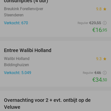
consumpties (4 uur)
Breukink Forellenvijver
9.8
star
Steenderen
Verkocht: 670
€29
,55
Regulier
€16
,95
favorite_border
Entree Walibi Holland
25%
Walibi Holland
9.3
star
Biddinghuizen
Verkocht: 5.049
€46
Regulier
€34
,50
favorite_border
Overnachting voor 2 + evt. ontbijt op de
51%
Veluwe