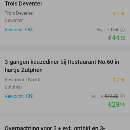
Trois Deventer
Trois Deventer
9.4
star
Deventer
Verkocht: 584
€64
Regulier
€44
,50
favorite_border
3-gangen keuzediner bij Restaurant No.60 in
39%
hartje Zutphen
Restaurant No.60
9.7
star
Zutphen
Verkocht: 139
€49
,20
Regulier
€29
,95
favorite_border
Overnachting voor 2 + evt. ontbijt en 3-