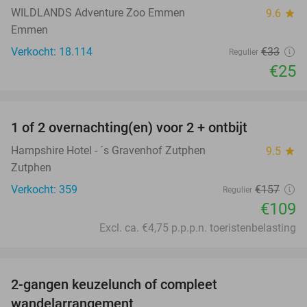
WILDLANDS Adventure Zoo Emmen
9.6
star
Emmen
Verkocht: 18.114
€33
Regulier
€25
favorite_border
1 of 2 overnachting(en) voor 2 + ontbijt
31%
Hampshire Hotel - ´s Gravenhof Zutphen
9.5
star
Zutphen
Verkocht: 359
€157
Regulier
€109
Excl. ca. €4,75 p.p.p.n. toeristenbelasting
favorite_border
2-gangen keuzelunch of compleet
36%
wandelarrangement