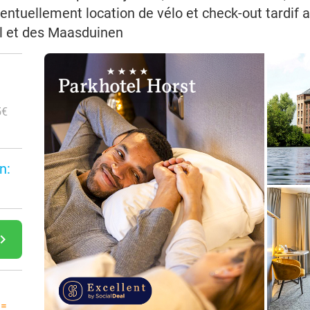
ventuellement location de vélo et check-out tardif 
l et des Maasduinen
5€
n:
gate_next
 =