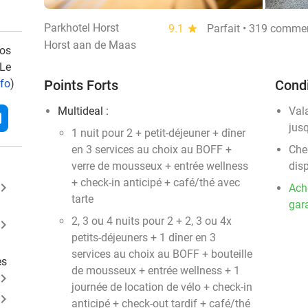
Parkhotel Horst
9.1
star
Parfait • 319 comme
Horst aan de Maas
vos
 Le
nfo
)
Points Forts
Condi
Multideal :
Val
l
jus
1 nuit pour 2 + petit-déjeuner + dîner
en 3 services au choix au BOFF +
Chec
verre de mousseux + entrée wellness
disp
+ check-in anticipé + café/thé avec
ard_arrow_right
Ach
tarte
gara
2, 3 ou 4 nuits pour 2 + 2, 3 ou 4x
ard_arrow_right
petits-déjeuners + 1 dîner en 3
services au choix au BOFF + bouteille
es
de mousseux + entrée wellness + 1
ard_arrow_right
journée de location de vélo + check-in
ard_arrow_right
anticipé + check-out tardif + café/thé