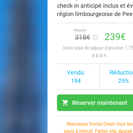
check-in anticipé inclus et é
région limbourgeoise de Pee
Régulier
239€
318€
Hors taxe de séjour d'environ 1,7
p.p.p.n.
Vendu:
Réductio
194
25%
shopping_cart
Réserver maintenant
navi
Nouveaux Social Deals tous les
jours à minuit. Faites vite, épuisé