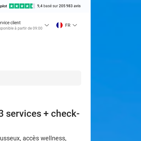
9,4
basé sur
205 983 avis
rvice client
FR
sponible à partir de 09:00
 3 services + check-
mousseux, accès wellness,