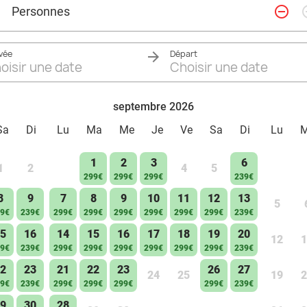
remove_circle_outline
add_ci
Personnes
ivée
Départ
oisir une date
Choisir une date
septembre 2026
Sa
Di
Lu
Ma
Me
Je
Ve
Sa
Di
Lu
1
2
3
6
1
2
4
5
299€
299€
299€
239€
8
9
7
8
9
10
11
12
13
5
9€
239€
299€
299€
299€
299€
299€
299€
239€
5
16
14
15
16
17
18
19
20
12
1
9€
239€
299€
299€
299€
299€
299€
299€
239€
2
23
21
22
23
26
27
24
25
19
2
9€
239€
299€
299€
299€
299€
239€
9
30
28