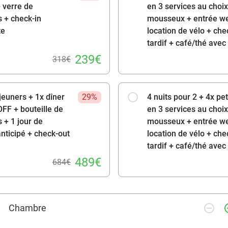
 verre de
en 3 services au choix
souhaitons un très agréable séjour !
 + check-in
mousseux + entrée wel
te
location de vélo + che
tardif + café/thé avec 
239€
318€
éjeuners + 1x dîner
29%
4 nuits pour 2 + 4x pe
OFF + bouteille de
en 3 services au choix
 + 1 jour de
mousseux + entrée wel
anticipé + check-out
location de vélo + che
tardif + café/thé avec 
489€
684€
remove_circle_outline
add_ci
Chambre