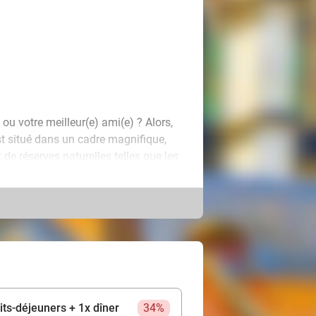
u votre meilleur(e) ami(e) ? Alors,
st situé dans un cadre magnifique,
de réserves naturelles telles que les
 3 ou 4 nuits en toute tranquillité !
chambre comfort joliment décorée,
, d'une TV à écran plat, du Wifi et
tit-déjeuner buffet et savourez
te pleinement de l'espace wellness,
s pourrez profiter encore plus
uits ? Vous bénéficierez alors
tits-déjeuners + 1x dîner
34%
cation de vélos. Nous vous