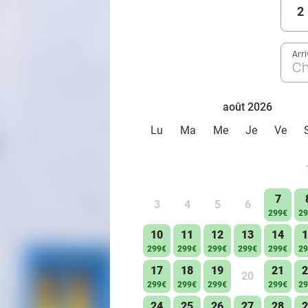
2
Arr
Ch
août 2026
Lu
Ma
Me
Je
Ve
7
3
4
5
6
299€
29
10
11
12
13
14
1
299€
299€
299€
299€
299€
29
17
18
19
21
2
20
299€
299€
299€
299€
29
24
25
26
27
28
2