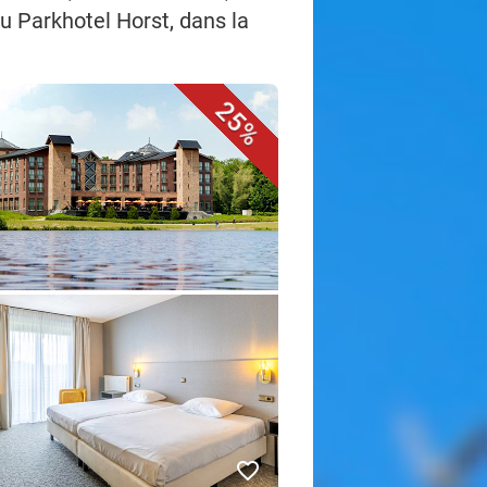
au Parkhotel Horst, dans la
25%
favorite_border