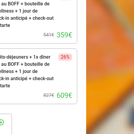
 au BOFF + bouteille de
lness + 1 jour de
ck-in anticipé + check-out
tarte
359€
541€
tits-déjeuners + 1x dîner
26%
 au BOFF + bouteille de
lness + 1 jour de
ck-in anticipé + check-out
tarte
609€
827€
rcle_outline