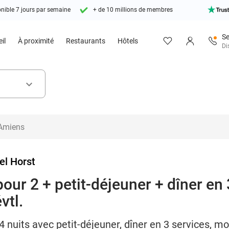
nible 7 jours par semaine
+ de 10 millions de membres
Se
il
À proximité
Restaurants
Hôtels
Di
keyboard_arrow_down
el Horst
 pour 2 + petit-déjeuner + dîner en
vtl.
 4 nuits avec petit-déjeuner, dîner en 3 services, 