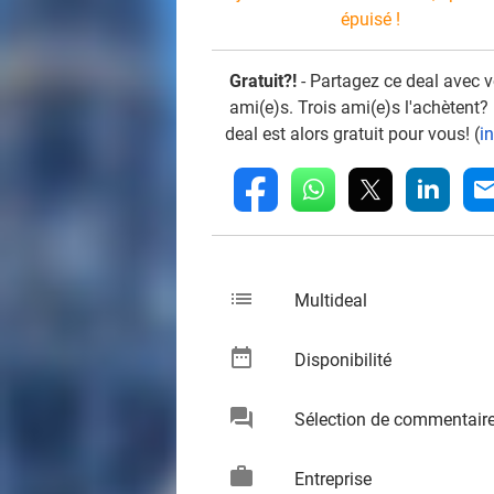
épuisé !
Gratuit?!
- Partagez ce deal avec 
ami(e)s. Trois ami(e)s l'achètent?
deal est alors gratuit pour vous! (
i
whatsapp
linkedin
fb
mai
list
keybo
Multideal
date_range
keybo
Disponibilité
chat
Sélection de commentair
keybo
work
keybo
Entreprise