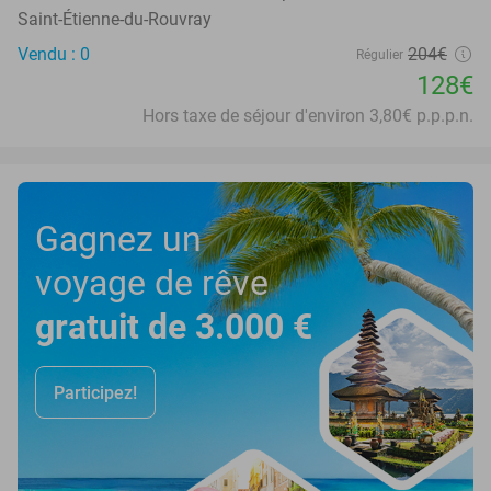
Saint-Étienne-du-Rouvray
Vendu : 0
204€
Régulier
128€
Hors taxe de séjour d'environ 3,80€ p.p.p.n.
Gagnez un
voyage de rêve
gratuit de 3.000 €
Participez!