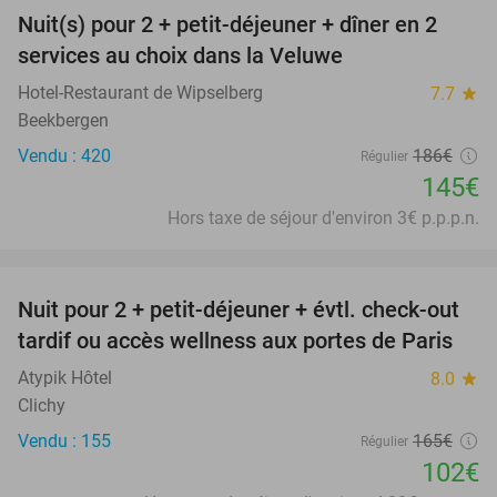
Nuit(s) pour 2 + petit-déjeuner + dîner en 2
22%
services au choix dans la Veluwe
Hotel-Restaurant de Wipselberg
7.7
star
Beekbergen
Vendu : 420
186€
Régulier
145€
Hors taxe de séjour d'environ 3€ p.p.p.n.
favorite_border
Nuit pour 2 + petit-déjeuner + évtl. check-out
38%
tardif ou accès wellness aux portes de Paris
Atypik Hôtel
8.0
star
Clichy
Vendu : 155
165€
Régulier
102€