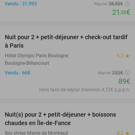
Vendu : 31.993
28
,50
€
Régulier
21
€
,50
favorite_border
Nuit pour 2 + petit-déjeuner + check-out tardif
62%
à Paris
Hôtel Olympic Paris Boulogne
9.3
star
Boulogne-Billancourt
Vendu : 668
232€
Régulier
89€
Hors taxe de séjour d'environ 4,72€ p.p.p.n.
favorite_border
Nuit(s) pour 2 + petit-déjeuner + boissons
33%
chaudes en Île-de-Fance
Ibis styles Mairie de Montreuil
8.2
star