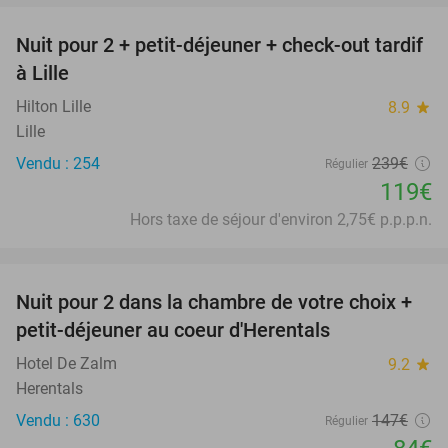
Nuit pour 2 + petit-déjeuner + check-out tardif
50%
à Lille
Hilton Lille
8.9
star
Lille
Vendu : 254
239€
Régulier
119€
Hors taxe de séjour d'environ 2,75€ p.p.p.n.
favorite_border
Nuit pour 2 dans la chambre de votre choix +
43%
petit-déjeuner au coeur d'Herentals
Hotel De Zalm
9.2
star
Herentals
Vendu : 630
147€
Régulier