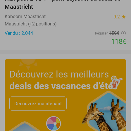
26%
Maastricht
Kaboom Maastricht
9.2
star
Maastricht (+2 positions)
Vendu : 2.044
159€
Régulier
118€
Découvrez les meilleurs
deals des vacances d’été
!
Découvrez maintenant