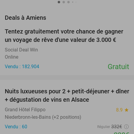
favorite_border
Deals à Amiens
Tentez gratuitement votre chance de gagner
un voyage de rêve d'une valeur de 3.000 €
Social Deal Win
Online
Gratuit
Vendu : 182.904
favorite_border
Nuits luxueuses pour 2 + petit-déjeuner + dîner
28%
+ dégustation de vins en Alsace
Grand Hôtel Filippo
8.9
star
Niederbronn-les-Bains (+2 positions)
Vendu : 60
332€
Régulier