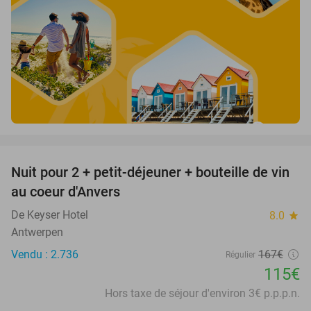
favorite_border
Nuit pour 2 + petit-déjeuner + bouteille de vin
31%
au coeur d'Anvers
De Keyser Hotel
8.0
star
Antwerpen
Vendu : 2.736
167€
Régulier
115€
Hors taxe de séjour d'environ 3€ p.p.p.n.