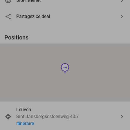
Site Internet
Partagez ce deal
Positions
hotel
Leuven
Sint-Jansbergsesteenweg 405
Itinéraire