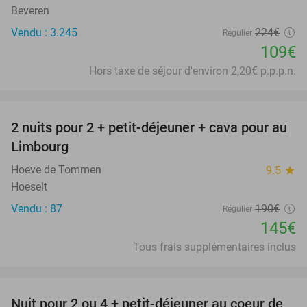
Beveren
Vendu : 3.245
224€
Régulier
109€
Hors taxe de séjour d'environ 2,20€ p.p.p.n.
favorite_border
2 nuits pour 2 + petit-déjeuner + cava pour au
24%
Limbourg
Hoeve de Tommen
9.5
star
Hoeselt
Vendu : 87
190€
Régulier
145€
Tous frais supplémentaires inclus
favorite_border
Nuit pour 2 ou 4 + petit-déjeuner au coeur de