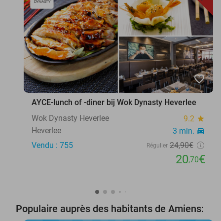
favorite_border
AYCE-lunch of -diner bij Wok Dynasty Heverlee
Wok Dynasty Heverlee
9.2
star
Heverlee
3 min.
directions_car
Vendu : 755
24
,90
€
Régulier
20
€
,70
Populaire auprès des habitants de Amiens: