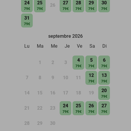
24
25
27
28
29
30
26
79€
79€
79€
79€
79€
79€
31
79€
septembre 2026
Lu
Ma
Me
Je
Ve
Sa
Di
4
5
6
1
2
3
79€
79€
79€
12
13
7
8
9
10
11
79€
79€
20
14
15
16
17
18
19
79€
24
25
26
27
21
22
23
79€
79€
79€
79€
28
29
30