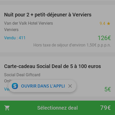
favorite_border
Nuit pour 2 + petit-déjeuner à Verviers
Van der Valk Hotel Verviers
9.4
star
Verviers
126€
Vendu : 411
Hors taxe de séjour d'environ 1,50€ p.p.p.n.
favorite_border
Carte-cadeau Social Deal de 5 à 100 euros
Social Deal Giftcard
Online
close
OUVRIR DANS L'APPLI
5€
Vendu : 76.852
favorite_border
79€
shopping_cart
Sélectionnez deal
2 nuits pour 2 + petit-déjeuner + bouteille de
55%