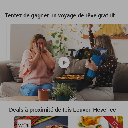
Tentez de gagner un voyage de rêve gratuit d'une valeur de 3.000 € !
play_circle
Deals à proximité de Ibis Leuven Heverlee
17%