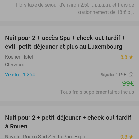
Hors taxe de séjour d'environ 2,50 € p.p.p.n. et frais de
stationnement de 18 € p.j.
favorite_border
Nuit pour 2 + accès Spa + check-out tardif +
17%
évtl. petit-déjeuner et plus au Luxembourg
Koener Hotel
8.8
star
Clervaux
Vendu : 1.254
119€
Régulier
99€
Tous frais supplémentaires inclus
favorite_border
Nuit pour 2 + petit-déjeuner + check-out tardif
37%
à Rouen
Novotel Rouen Sud Zenith Parc Expo
9.8
star