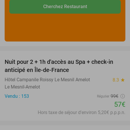
Cherchez Restaurant
favorite_border
Nuit pour 2 + 1h d'accès au Spa + check-in
42%
anticipé en Île-de-France
Hôtel Campanile Roissy Le Mesnil Amelot
8.3
star
Le Mesnil-Amelot
Vendu : 153
99€
Régulier
57€
Hors taxe de séjour d'environ 5,20€ p.p.p.n.
favorite_border