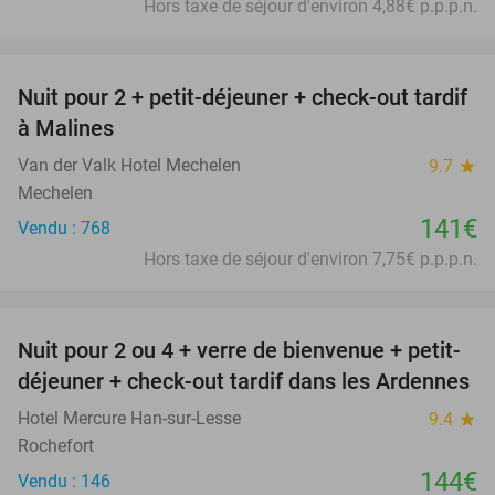
Hors taxe de séjour d'environ 4,88€ p.p.p.n.
favorite_border
Nuit pour 2 + petit-déjeuner + check-out tardif
à Malines
Van der Valk Hotel Mechelen
9.7
star
Mechelen
141€
Vendu : 768
Hors taxe de séjour d'environ 7,75€ p.p.p.n.
favorite_border
Nuit pour 2 ou 4 + verre de bienvenue + petit-
déjeuner + check-out tardif dans les Ardennes
Hotel Mercure Han-sur-Lesse
9.4
star
Rochefort
144€
Vendu : 146