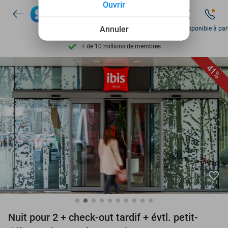
Ouvrir
Disponible 7 jours par semaine
+ de 10 millions de membres
Annuler
Ven disponible à par
9,4
basé sur
205 900 avis
Découvrez + de 15.000 deals
41%
Disponible 7 jours par semaine
+ de 10 millions de membres
favorite_border
Nuit pour 2 + check-out tardif + évtl. petit-