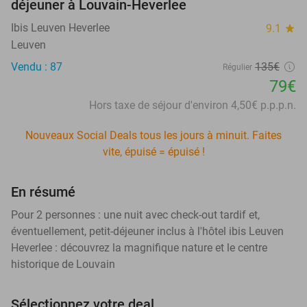
déjeuner à Louvain-Heverlee
Ibis Leuven Heverlee
9.1
star
Leuven
Vendu : 87
135€
Régulier
79€
Hors taxe de séjour d'environ 4,50€ p.p.p.n.
Nouveaux Social Deals tous les jours à minuit. Faites
vite, épuisé = épuisé !
En résumé
Pour 2 personnes : une nuit avec check-out tardif et,
éventuellement, petit-déjeuner inclus à l'hôtel ibis Leuven
Heverlee : découvrez la magnifique nature et le centre
historique de Louvain
Sélectionnez votre deal