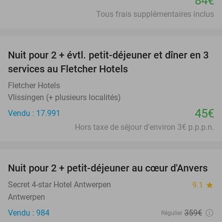
84€
Tous frais supplémentaires inclus
favorite_border
Nuit pour 2 + évtl. petit-déjeuner et dîner en 3
services au Fletcher Hotels
Fletcher Hotels
Vlissingen (+ plusieurs localités)
45€
Vendu : 17.991
Hors taxe de séjour d'environ 3€ p.p.p.n.
favorite_border
Nuit pour 2 + petit-déjeuner au cœur d'Anvers
46%
Secret 4-star Hotel Antwerpen
9.1
star
Antwerpen
Vendu : 984
359€
Régulier