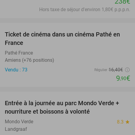
238€
Hors taxe de séjour d'environ 1,80€ p.p.p.n.
favorite_border
Ticket de cinéma dans un cinéma Pathé en
40%
France
Pathé France
Amiens (+76 positions)
Vendu : 73
16
,40
€
Régulier
9
€
,90
favorite_border
Entrée à la journée au parc Mondo Verde +
25%
nourriture et boissons à volonté
Mondo Verde
8.3
star
Landgraaf