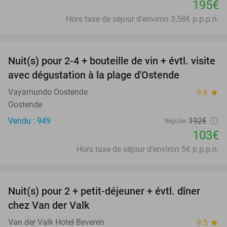
195€
Hors taxe de séjour d'environ 3,58€ p.p.p.n.
favorite_border
Nuit(s) pour 2-4 + bouteille de vin + évtl. visite
46%
avec dégustation à la plage d'Ostende
Vayamundo Oostende
9.6
star
Oostende
Vendu : 949
192€
Régulier
103€
Hors taxe de séjour d'environ 5€ p.p.p.n.
favorite_border
Nuit(s) pour 2 + petit-déjeuner + évtl. dîner
51%
chez Van der Valk
Van der Valk Hotel Beveren
9.5
star