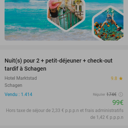
favorite_border
Nuit(s) pour 2 + petit-déjeuner + check-out
43%
tardif à Schagen
Hotel Marktstad
9.8
star
Schagen
Vendu : 1.414
174€
Régulier
99€
Hors taxe de séjour de 2,33 € p.p.p.n et frais administratifs
de 1,42 € p.p.p.n
favorite_border