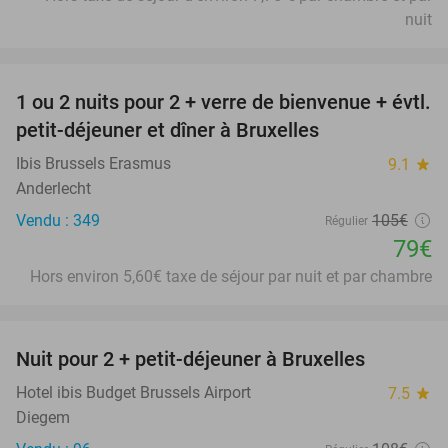
nuit
favorite_border
1 ou 2 nuits pour 2 + verre de bienvenue + évtl.
25%
petit-déjeuner et dîner à Bruxelles
Ibis Brussels Erasmus
9.1
star
Anderlecht
Vendu : 349
105€
Régulier
79€
Hors environ 5,60€ taxe de séjour par nuit et par chambre
favorite_border
Nuit pour 2 + petit-déjeuner à Bruxelles
25%
Hotel ibis Budget Brussels Airport
7.5
star
Diegem