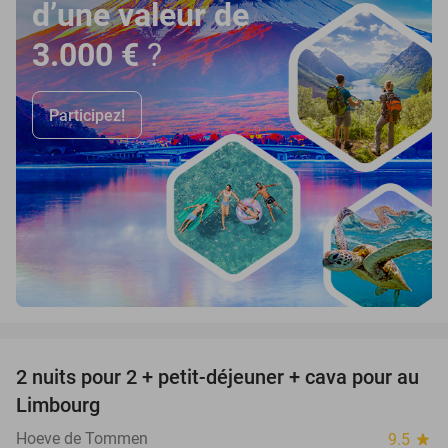
d’une valeur de
3.000 €
?
Participez!
favorite_border
2 nuits pour 2 + petit-déjeuner + cava pour au
24%
Limbourg
Hoeve de Tommen
9.5
star