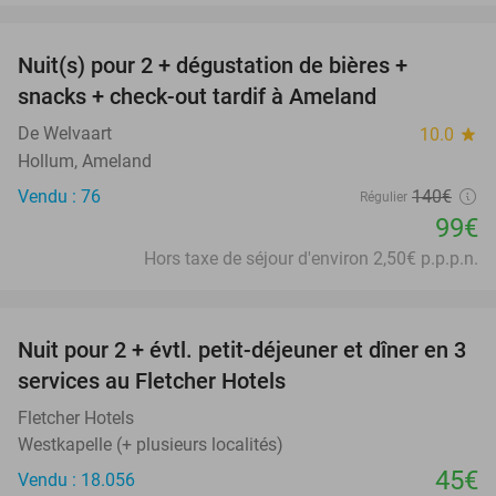
favorite_border
Nuit(s) pour 2 + dégustation de bières +
29%
snacks + check-out tardif à Ameland
De Welvaart
10.0
star
Hollum, Ameland
Vendu : 76
140€
Régulier
99€
Hors taxe de séjour d'environ 2,50€ p.p.p.n.
favorite_border
Nuit pour 2 + évtl. petit-déjeuner et dîner en 3
services au Fletcher Hotels
Fletcher Hotels
Westkapelle (+ plusieurs localités)
45€
Vendu : 18.056