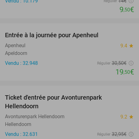
Vendu : 10.179
14€
Régulier
9
€
,50
favorite_border
Entrée à la journée pour Apenheul
36%
Apenheul
9.4
star
Apeldoorn
Vendu : 32.948
30
,50
€
Régulier
19
€
,50
favorite_border
Ticket d'entrée pour Avonturenpark
41%
Hellendoorn
Avonturenpark Hellendoorn
9.2
star
Hellendoorn
Vendu : 32.631
32
,95
€
Régulier