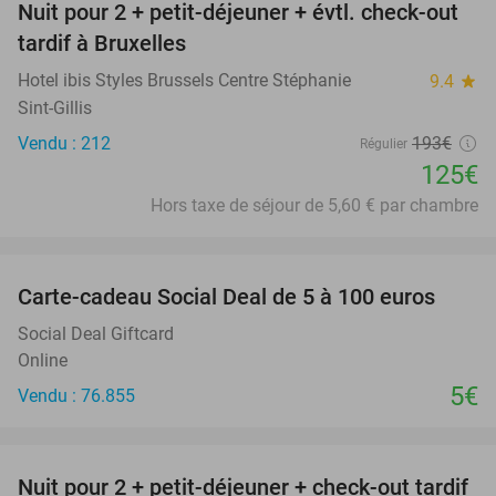
Nuit pour 2 + petit-déjeuner + évtl. check-out
35%
tardif à Bruxelles
Hotel ibis Styles Brussels Centre Stéphanie
9.4
star
Sint-Gillis
Vendu : 212
193€
Régulier
125€
Hors taxe de séjour de 5,60 € par chambre
favorite_border
Carte-cadeau Social Deal de 5 à 100 euros
Social Deal Giftcard
Online
5€
Vendu : 76.855
favorite_border
Nuit pour 2 + petit-déjeuner + check-out tardif
34%