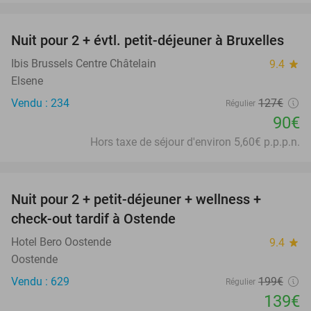
favorite_border
Nuit pour 2 + évtl. petit-déjeuner à Bruxelles
29%
Ibis Brussels Centre Châtelain
9.4
star
Elsene
Vendu : 234
127€
Régulier
90€
Hors taxe de séjour d'environ 5,60€ p.p.p.n.
favorite_border
Nuit pour 2 + petit-déjeuner + wellness +
30%
check-out tardif à Ostende
Hotel Bero Oostende
9.4
star
Oostende
Vendu : 629
199€
Régulier
139€