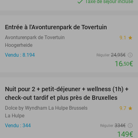
Taxe de séjour incluse
favorite_border
Entrée à l'Avonturenpark de Tovertuin
34%
Avonturenpark de Tovertuin
9.1
star
Hoogerheide
Vendu : 8.194
24
,95
€
Régulier
16
€
,50
favorite_border
Nuit pour 2 + petit-déjeuner + wellness (1h) +
55%
check-out tardif et plus près de Bruxelles
Dolce by Wyndham La Hulpe Brussels
9.7
star
La Hulpe
Vendu : 344
334€
Régulier
149€