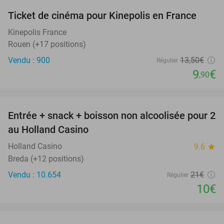
Ticket de cinéma pour Kinepolis en France
27%
SOLD
OUT
Kinepolis France
Rouen (+17 positions)
Vendu : 900
13
,50
€
Régulier
9
€
,90
favorite_border
Entrée + snack + boisson non alcoolisée pour 2
52%
au Holland Casino
Holland Casino
9.6
star
Breda (+12 positions)
Vendu : 10.654
21€
Régulier
10€
favorite_border