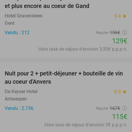
et plus encore au coeur de Gand
Hotel Gravensteen
9.4
star
Gent
Vendu : 212
196€
Régulier
129€
Hors taxe de séjour d'environ 3,50€ p.p.p.n.
favorite_border
Nuit pour 2 + petit-déjeuner + bouteille de vin
31%
au coeur d'Anvers
De Keyser Hotel
8.0
star
Antwerpen
Vendu : 2.736
167€
Régulier
115€
Hors taxe de séjour d'environ 3€ p.p.p.n.