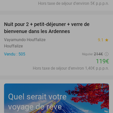
Hors taxe de séjour d'environ 5€ p.p.p.n.
favorite_border
Nuit pour 2 + petit-déjeuner + verre de
44%
bienvenue dans les Ardennes
Vayamundo Houffalize
9.1
star
Houffalize
Vendu : 505
214€
Régulier
119€
Hors taxe de séjour d'environ 1,40€ p.p.p.n.
Quel serait votre
voyage de rêve