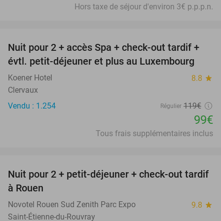
Hors taxe de séjour d'environ 3€ p.p.p.n.
favorite_border
Nuit pour 2 + accès Spa + check-out tardif +
17%
évtl. petit-déjeuner et plus au Luxembourg
Koener Hotel
8.8
star
Clervaux
Vendu : 1.254
119€
Régulier
99€
Tous frais supplémentaires inclus
favorite_border
Nuit pour 2 + petit-déjeuner + check-out tardif
37%
à Rouen
Novotel Rouen Sud Zenith Parc Expo
9.8
star
Saint-Étienne-du-Rouvray