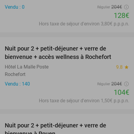
Vendu : 0
204€
Régulier
128€
Hors taxe de séjour d'environ 3,80€ p.p.p.n.
favorite_border
Nuit pour 2 + petit-déjeuner + verre de
49%
bienvenue + accès wellness à Rochefort
Hôtel La Malle Poste
9.8
star
Rochefort
Vendu : 140
204€
Régulier
104€
Hors taxe de séjour d'environ 1,50€ p.p.p.n.
favorite_border
Nuit pour 2 + petit-déjeuner + verre de
30%
bienvenue à Rouen