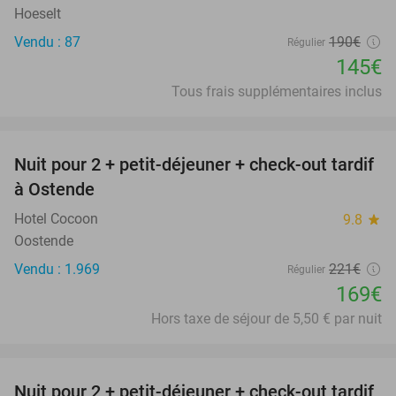
Hoeselt
Vendu : 87
190€
Régulier
145€
Tous frais supplémentaires inclus
favorite_border
Nuit pour 2 + petit-déjeuner + check-out tardif
24%
à Ostende
Hotel Cocoon
9.8
star
Oostende
Vendu : 1.969
221€
Régulier
169€
Hors taxe de séjour de 5,50 € par nuit
favorite_border
Nuit pour 2 + petit-déjeuner + check-out tardif