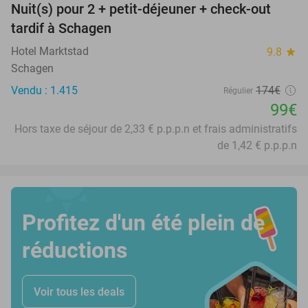
Nuit(s) pour 2 + petit-déjeuner + check-out
43%
tardif à Schagen
Hotel Marktstad
9.8
star
Schagen
Vendu : 1.415
174€
Régulier
99€
Hors taxe de séjour de 2,33 € p.p.p.n et frais administratifs
de 1,42 € p.p.p.n
Profitez d'un été plein de
réductions
Voir tous les deals