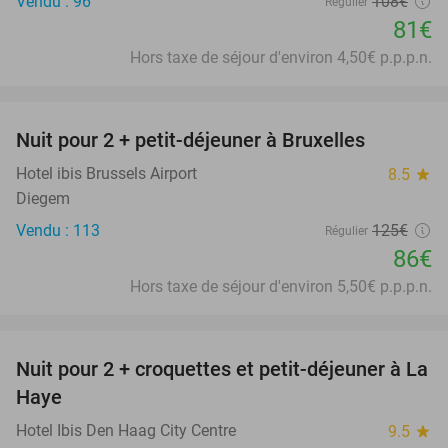
Vendu : 96
108€
Régulier
81€
Hors taxe de séjour d'environ 4,50€ p.p.p.n.
favorite_border
Nuit pour 2 + petit-déjeuner à Bruxelles
31%
Hotel ibis Brussels Airport
8.5
star
Diegem
Vendu : 113
125€
Régulier
86€
Hors taxe de séjour d'environ 5,50€ p.p.p.n.
favorite_border
Nuit pour 2 + croquettes et petit-déjeuner à La
41%
Haye
Hotel Ibis Den Haag City Centre
9.5
star