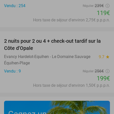
Vendu : 254
239€
Régulier
119€
Hors taxe de séjour d'environ 2,75€ p.p.p.n.
favorite_border
2 nuits pour 2 ou 4 + check-out tardif sur la
22%
Côte d’Opale
Evancy Hardelot-Equihen - Le Domaine Sauvage
9.7
star
Équihen-Plage
Vendu : 9
256€
Régulier
199€
Hors taxe de séjour d'environ 1,50€ p.p.p.n.
Gagnez un