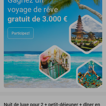
voyage de rêve
gratuit de 3.000 €
Participez!
favorite_border
Nuit de luxe pour 2 + petit-déjeuner + dîner en