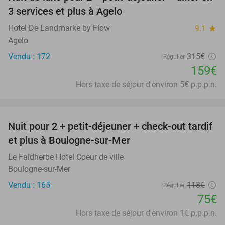
50%
3 services et plus à Agelo
Hotel De Landmarke by Flow
9.1
star
Agelo
Vendu : 172
315€
Régulier
159€
Hors taxe de séjour d'environ 5€ p.p.p.n.
favorite_border
Nuit pour 2 + petit-déjeuner + check-out tardif
34%
et plus à Boulogne-sur-Mer
Le Faidherbe Hotel Coeur de ville
Boulogne-sur-Mer
Vendu : 165
113€
Régulier
75€
Hors taxe de séjour d'environ 1€ p.p.p.n.