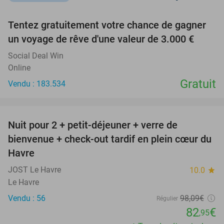
favorite_border
Tentez gratuitement votre chance de gagner
un voyage de rêve d'une valeur de 3.000 €
Social Deal Win
Online
Gratuit
Vendu : 183.534
favorite_border
Nuit pour 2 + petit-déjeuner + verre de
15%
bienvenue + check-out tardif en plein cœur du
Havre
JOST Le Havre
10.0
star
Le Havre
Vendu : 56
98
,09
€
Régulier
82
€
,95