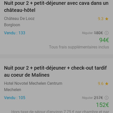
Nuit pour 2 + petit-déjeuner avec cava dans un
48%
château-hôtel
Château De Looz
9.3
star
Borgloon
Vendu : 133
180€
Régulier
94€
Tous frais supplémentaires inclus
favorite_border
Nuit pour 2 + petit-déjeuner + check-out tardif
30%
au coeur de Malines
Hotel Novotel Mechelen Centrum
9.6
star
Mechelen
Vendu : 105
217€
Régulier
152€
Hors taxe de séjour d'environ 7,75 € par chambre et par