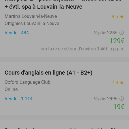
42%
+ évtl. spa à Louvain-la-Neuve
Martin’s Louvain-la-Neuve
9.5
star
Ottignies-Louvain-la-Neuve
Vendu : 484
223€
Régulier
129€
Hors taxe de séjour d'environ 1,46€ p.p.p.n.
favorite_border
Cours d'anglais en ligne (A1 - B2+)
94%
Oxford Language Club
7.9
star
Online
Vendu : 1.114
299€
Régulier
19€
favorite_border