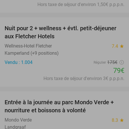
Hors taxe de séjour d'environ 1,50€ p.p.p.n.
favorite_border
Nuit pour 2 + wellness + évtl. petit-déjeuner
55%
aux Fletcher Hotels
Wellness-Hotel Fletcher
7.4
star
Kamperland (+9 positions)
Vendu : 1.004
175€
Régulier
79€
Hors taxe de séjour d'environ 3€ p.p.p.n.
favorite_border
Entrée à la journée au parc Mondo Verde +
25%
nourriture et boissons à volonté
Mondo Verde
8.3
star
Landgraaf