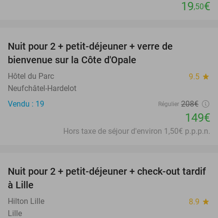
19
€
,50
favorite_border
Nuit pour 2 + petit-déjeuner + verre de
28%
bienvenue sur la Côte d'Opale
Hôtel du Parc
9.5
star
Neufchâtel-Hardelot
Vendu : 19
208€
Régulier
149€
Hors taxe de séjour d'environ 1,50€ p.p.p.n.
favorite_border
Nuit pour 2 + petit-déjeuner + check-out tardif
50%
à Lille
Hilton Lille
8.9
star
Lille