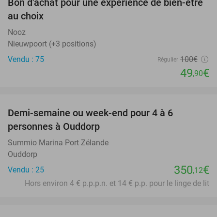
Bon d'achat pour une expérience de bien-être
50%
au choix
Nooz
Nieuwpoort (+3 positions)
Vendu : 75
100€
Régulier
49
€
,90
favorite_border
Demi-semaine ou week-end pour 4 à 6
personnes à Ouddorp
Summio Marina Port Zélande
Ouddorp
350
€
Vendu : 25
,12
Hors environ 4 € p.p.p.n. et 14 € p.p. pour le linge de lit
favorite_border