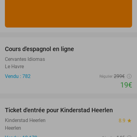
favorite_border
Cours d'espagnol en ligne
94%
Cervantes Idiomas
Le Havre
Vendu : 782
299€
Régulier
19€
favorite_border
Ticket d'entrée pour Kinderstad Heerlen
32%
Kinderstad Heerlen
8.9
star
Heerlen