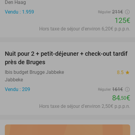
Den Haag
Vendu : 1.959
211€
Régulier
125€
Hors taxe de séjour d'environ 6,20€ p.p.p.n.
favorite_border
Nuit pour 2 + petit-déjeuner + check-out tardif
48%
près de Bruges
Ibis budget Brugge Jabbeke
8.5
star
Jabbeke
Vendu : 209
161€
Régulier
84
€
,50
Hors taxe de séjour d'environ 2,50€ p.p.p.n.