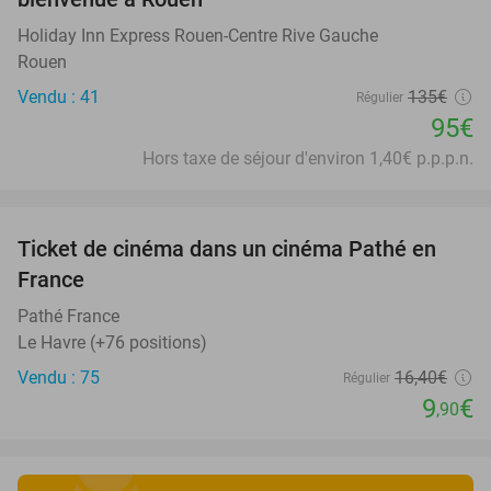
Holiday Inn Express Rouen-Centre Rive Gauche
Rouen
Vendu : 41
135€
Régulier
95€
Hors taxe de séjour d'environ 1,40€ p.p.p.n.
favorite_border
Ticket de cinéma dans un cinéma Pathé en
40%
France
Pathé France
Le Havre (+76 positions)
Vendu : 75
16
,40
€
Régulier
9
€
,90