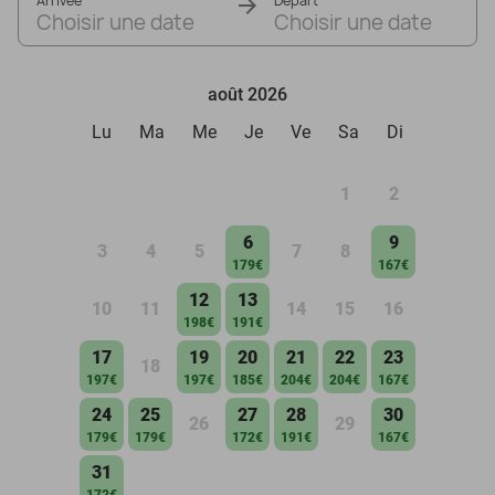
Arrivée
Départ
Choisir une date
Choisir une date
août 2026
Lu
Ma
Me
Je
Ve
Sa
Di
1
2
6
9
3
4
5
7
8
179€
167€
12
13
10
11
14
15
16
198€
191€
17
19
20
21
22
23
18
197€
197€
185€
204€
204€
167€
24
25
27
28
30
26
29
179€
179€
172€
191€
167€
31
172€