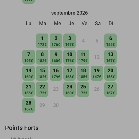
septembre 2026
Lu
Ma
Me
Je
Ve
Sa
Di
1
2
3
6
4
5
172€
176€
167€
155€
7
8
9
10
11
13
12
195€
182€
160€
176€
179€
167€
14
15
16
17
18
19
20
169€
182€
179€
163€
185€
147€
155€
21
22
24
25
27
23
26
155€
172€
160€
172€
167€
28
29
30
167€
Points Forts