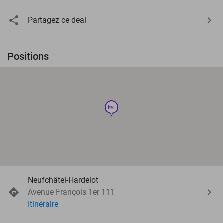
Partagez ce deal
Positions
hotel
Neufchâtel-Hardelot
Avenue François 1er 111
Itinéraire