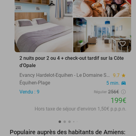
favorite_border
2 nuits pour 2 ou 4 + check-out tardif sur la Côte
d’Opale
Evancy Hardelot-Equihen - Le Domaine Sauvage
9.7
star
Équihen-Plage
5 min.
directions_car
Vendu : 9
256€
Régulier
199€
Hors taxe de séjour d'environ 1,50€ p.p.p.n.
Populaire auprès des habitants de Amiens: