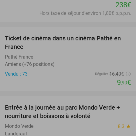
238€
Hors taxe de séjour d'environ 1,80€ p.p.p.n.
favorite_border
Ticket de cinéma dans un cinéma Pathé en
40%
France
Pathé France
Amiens (+76 positions)
Vendu : 73
16
,40
€
Régulier
9
€
,90
favorite_border
Entrée à la journée au parc Mondo Verde +
25%
nourriture et boissons à volonté
Mondo Verde
8.3
star
Landgraaf