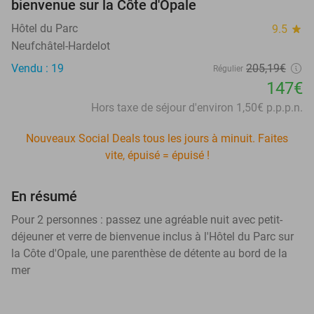
bienvenue sur la Côte d'Opale
Hôtel du Parc
9.5
star
Neufchâtel-Hardelot
Vendu : 19
205,19€
Régulier
147€
Hors taxe de séjour d'environ 1,50€ p.p.p.n.
Nouveaux Social Deals tous les jours à minuit. Faites
vite, épuisé = épuisé !
En résumé
Pour 2 personnes : passez une agréable nuit avec petit-
déjeuner et verre de bienvenue inclus à l'Hôtel du Parc sur
la Côte d'Opale, une parenthèse de détente au bord de la
mer