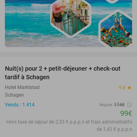
favorite_border
Nuit(s) pour 2 + petit-déjeuner + check-out
43%
tardif à Schagen
Hotel Marktstad
9.8
star
Schagen
Vendu : 1.414
174€
Régulier
99€
Hors taxe de séjour de 2,33 € p.p.p.n et frais administratifs
de 1,42 € p.p.p.n