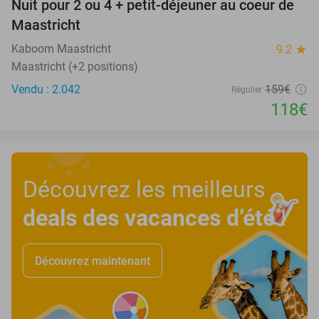
Nuit pour 2 ou 4 + petit-déjeuner au coeur de
26%
Maastricht
Kaboom Maastricht
9.2
star
Maastricht (+2 positions)
Vendu : 2.042
159€
Régulier
118€
Découvrez les meilleurs
deals des vacances d’été
!
Découvrez maintenant