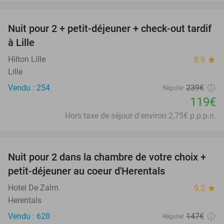
favorite_border
Nuit pour 2 + petit-déjeuner + check-out tardif
50%
à Lille
Hilton Lille
8.9
star
Lille
Vendu : 254
239€
Régulier
119€
Hors taxe de séjour d'environ 2,75€ p.p.p.n.
favorite_border
Nuit pour 2 dans la chambre de votre choix +
43%
petit-déjeuner au coeur d'Herentals
Hotel De Zalm
9.2
star
Herentals
Vendu : 628
147€
Régulier