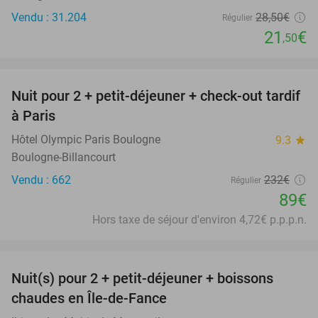
Vendu : 31.204
28
,50
€
Régulier
21
€
,50
favorite_border
Nuit pour 2 + petit-déjeuner + check-out tardif
62%
à Paris
Hôtel Olympic Paris Boulogne
9.3
star
Boulogne-Billancourt
Vendu : 662
232€
Régulier
89€
Hors taxe de séjour d'environ 4,72€ p.p.p.n.
favorite_border
Nuit(s) pour 2 + petit-déjeuner + boissons
33%
chaudes en Île-de-Fance