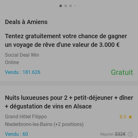
favorite_border
Deals à Amiens
Tentez gratuitement votre chance de gagner
un voyage de rêve d'une valeur de 3.000 €
Social Deal Win
Online
Gratuit
Vendu : 181.626
favorite_border
Nuits luxueuses pour 2 + petit-déjeuner + dîner
28%
+ dégustation de vins en Alsace
Grand Hôtel Filippo
8.9
star
Niederbronn-les-Bains (+2 positions)
Vendu : 60
332€
Régulier