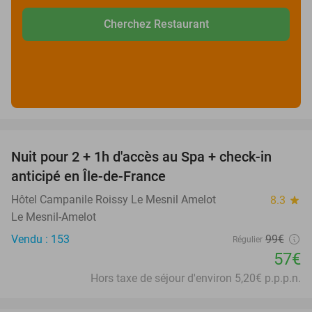
Cherchez Restaurant
favorite_border
Nuit pour 2 + 1h d'accès au Spa + check-in
42%
anticipé en Île-de-France
Hôtel Campanile Roissy Le Mesnil Amelot
8.3
star
Le Mesnil-Amelot
Vendu : 153
99€
Régulier
57€
Hors taxe de séjour d'environ 5,20€ p.p.p.n.
favorite_border