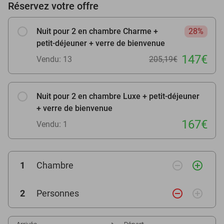
Réservez votre offre
Nuit pour 2 en chambre Charme +
28%
petit-déjeuner + verre de bienvenue
147€
Vendu: 13
205,19€
Nuit pour 2 en chambre Luxe + petit-déjeuner
+ verre de bienvenue
167€
Vendu: 1
remove_circle_outline
add_circle_outline
1
Chambre
remove_circle_outline
add_circle_outline
2
Personnes