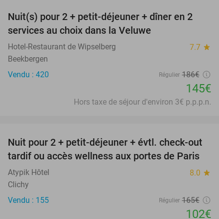
Nuit(s) pour 2 + petit-déjeuner + dîner en 2
22%
services au choix dans la Veluwe
Hotel-Restaurant de Wipselberg
7.7
star
Beekbergen
Vendu : 420
186€
Régulier
145€
Hors taxe de séjour d'environ 3€ p.p.p.n.
favorite_border
Nuit pour 2 + petit-déjeuner + évtl. check-out
38%
tardif ou accès wellness aux portes de Paris
Atypik Hôtel
8.0
star
Clichy
Vendu : 155
165€
Régulier
102€