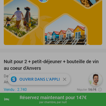
favorite_border
Nuit pour 2 + petit-déjeuner + bouteille de vin
31%
au coeur d'Anvers
De Keyser Hotel
8.0
star
close
OUVRIR DANS L'APPLI
Antwerpen
Vendu : 2.740
167€
Régulier
115€
Réservez maintenant pour 147€
hotel
shopping_cart
Réserver maintenant
navigate_next
par chambre, par nuit
Hors taxe de séjour d'environ 3€ p.p.p.n.