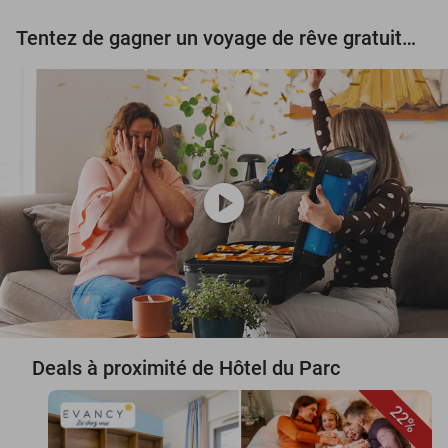
Tentez de gagner un voyage de rêve gratuit d'une valeur de 3.000 € !
play_circle
Deals à proximité de Hôtel du Parc
22%