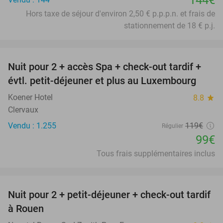
144€
Hors taxe de séjour d'environ 2,50 € p.p.p.n. et frais de
stationnement de 18 € p.j.
favorite_border
Nuit pour 2 + accès Spa + check-out tardif +
17%
évtl. petit-déjeuner et plus au Luxembourg
Koener Hotel
8.8
star
Clervaux
Vendu : 1.255
119€
Régulier
99€
Tous frais supplémentaires inclus
favorite_border
Nuit pour 2 + petit-déjeuner + check-out tardif
37%
à Rouen