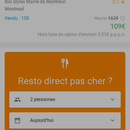
Ibis styles Mairie de Montreuil
8.2
star
Montreuil
Vendu : 108
162€
Régulier
109€
Hors taxe de séjour d'environ 5,53€ p.p.p.n.
Resto direct pas cher ?