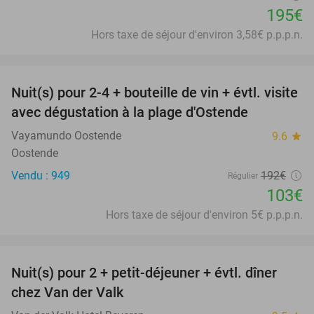
195€
Hors taxe de séjour d'environ 3,58€ p.p.p.n.
favorite_border
Nuit(s) pour 2-4 + bouteille de vin + évtl. visite
46%
avec dégustation à la plage d'Ostende
Vayamundo Oostende
9.6
star
Oostende
Vendu : 949
192€
Régulier
103€
Hors taxe de séjour d'environ 5€ p.p.p.n.
favorite_border
Nuit(s) pour 2 + petit-déjeuner + évtl. dîner
51%
chez Van der Valk