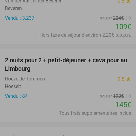
Van der Valk Hotel Beveren
9.5
star
Beveren
Vendu : 3.237
224€
Régulier
109€
Hors taxe de séjour d'environ 2,20€ p.p.p.n.
favorite_border
2 nuits pour 2 + petit-déjeuner + cava pour au
24%
Limbourg
Hoeve de Tommen
9.5
star
Hoeselt
Vendu : 87
190€
Régulier
145€
Tous frais supplémentaires inclus
favorite_border