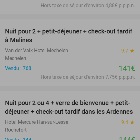
Hors taxe de séjour d'environ 4,88€ p.p.p.n.
favorite_border
Nuit pour 2 + petit-déjeuner + check-out tardif
à Malines
Van der Valk Hotel Mechelen
9.7
star
Mechelen
141€
Vendu : 768
Hors taxe de séjour d'environ 7,75€ p.p.p.n.
favorite_border
Nuit pour 2 ou 4 + verre de bienvenue + petit-
déjeuner + check-out tardif dans les Ardennes
Hotel Mercure Han-sur-Lesse
9.4
star
Rochefort
Vendu : 144