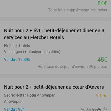
84€
Tous frais supplémentaires inclus
favorite_border
Nuit pour 2 + évtl. petit-déjeuner et dîner en 3
services au Fletcher Hotels
Fletcher Hotels
Vlissingen (+ plusieurs localités)
45€
Vendu : 17.895
Hors taxe de séjour d'environ 3€ p.p.p.n.
favorite_border
Nuit pour 2 + petit-déjeuner au cœur d'Anvers
46%
Secret 4-star Hotel Antwerpen
9.1
star
Antwerpen
Vendu : 984
359€
Régulier