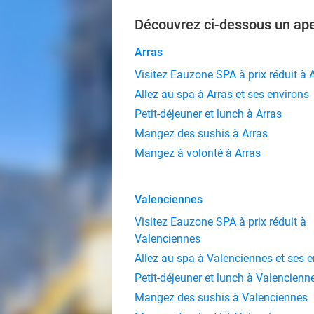
Découvrez ci-dessous un ape
Arras
Visitez Eauzone SPA à prix réduit à 
Allez au spa à Arras et ses environs
Petit-déjeuner et lunch à Arras
Mangez des sushis à Arras
Mangez à volonté à Arras
Valenciennes
Visitez Eauzone SPA à prix réduit à
Valenciennes
Allez au spa à Valenciennes et ses 
Petit-déjeuner et lunch à Valencienn
Mangez des sushis à Valenciennes