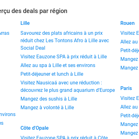
rçu des deals par région
Lille
Rouen
Arras
Savourez des plats africains à un prix
Visitez 
réduit chez Les Tontons Afro à Lille avec
Allez au
Social Deal
Petit-dé
Visitez Eauzone SPA à prix réduit à Lille
Mangez 
Allez au spa à Lille et ses environs
Mangez 
Petit-déjeuner et lunch à Lille
Visitez Nausicaá avec une réduction :
Paris
découvrez le plus grand aquarium d'Europe
Visitez 
Mangez des sushis à Lille
Allez au
Mangez à volonté à Lille
environs
Petit-dé
es
Mangez 
Côte d'Opale
Mangez à
Visitez Eauzone SPA à prix réduit à Côte