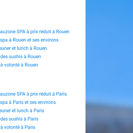
Eauzone SPA à prix réduit à Rouen
 spa à Rouen et ses environs
jeuner et lunch à Rouen
des sushis à Rouen
à volonté à Rouen
Eauzone SPA à prix réduit à Paris
 spa à Paris et ses environs
jeuner et lunch à Paris
des sushis à Paris
 volonté à Paris