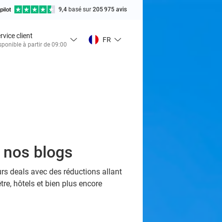
9,4
basé sur
205 975 avis
rvice client
FR
sponible à partir de 09:00
s nos blogs
urs deals avec des réductions allant
tre, hôtels et bien plus encore