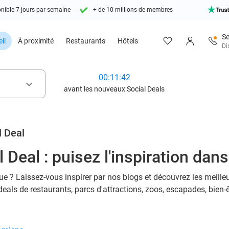
nible 7 jours par semaine
+ de 10 millions de membres
Se
il
À proximité
Restaurants
Hôtels
Di
00:11:41
keyboard_arrow_down
avant les nouveaux Social Deals
l Deal
 Deal : puisez l'inspiration dan
ue ? Laissez-vous inspirer par nos blogs et découvrez les meille
deals de restaurants, parcs d'attractions, zoos, escapades, bien-ê