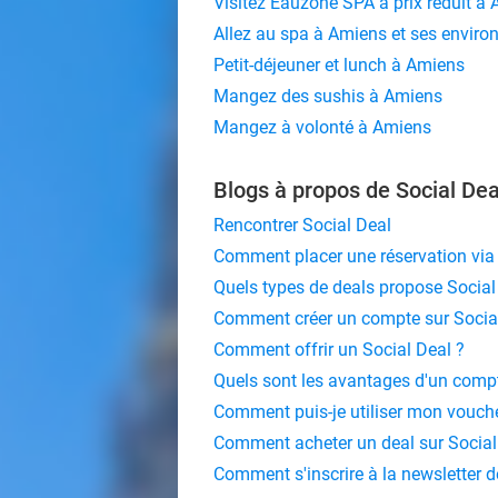
Visitez Eauzone SPA à prix réduit à
Allez au spa à Amiens et ses enviro
Petit-déjeuner et lunch à Amiens
Mangez des sushis à Amiens
Mangez à volonté à Amiens
Blogs à propos de Social Dea
Rencontrer Social Deal
Comment placer une réservation via 
Quels types de deals propose Social
Comment créer un compte sur Social
Comment offrir un Social Deal ?
Quels sont les avantages d'un compt
Comment puis-je utiliser mon vouche
Comment acheter un deal sur Social
Comment s'inscrire à la newsletter d