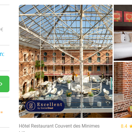
0€
n:
gate_next
 =
Hôtel Restaurant Couvent des Minimes
8.4
st