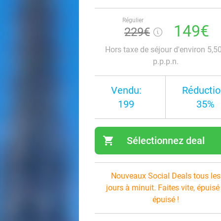
Régulier
149€
229€
Hors taxe de séjour d'environ 5,5
p.p.p.n.
Vendu:
Réductio
199
35%
shopping_cart
Sélectionnez deal
navi
Nouveaux Social Deals tous les
jours à minuit. Faites vite, épuisé
épuisé !