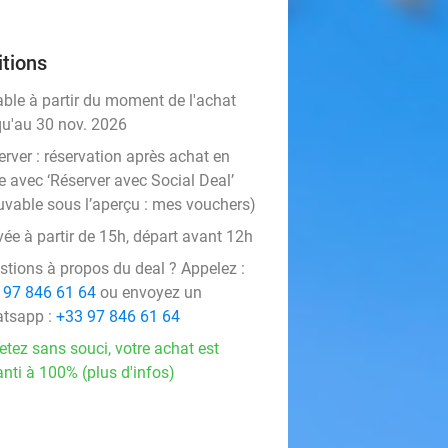
tions
able à partir du moment de l'achat
qu'au 30 nov. 2026
rver :
réservation après achat en
e avec ‘Réserver avec Social Deal’
uvable sous l’aperçu :
mes vouchers
)
vée à partir de 15h, départ avant 12h
stions à propos du deal ? Appelez :
 97 846 61 64
ou envoyez un
tsapp :
+33 97 846 61 64
etez sans souci, votre achat est
nti à 100% (plus d'infos)