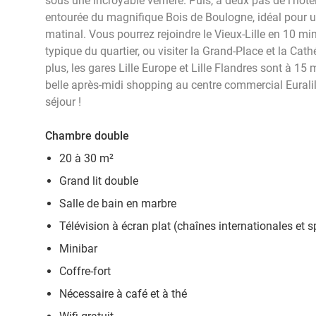
sous une incroyable verrière. Puis, à deux pas de l'hôtel
entourée du magnifique Bois de Boulogne, idéal pour
matinal. Vous pourrez rejoindre le Vieux-Lille en 10 mi
typique du quartier, ou visiter la Grand-Place et la Cat
plus, les gares Lille Europe et Lille Flandres sont à 15 
belle après-midi shopping au centre commercial Euralil
séjour !
Chambre double
20 à 30 m²
Grand lit double
Salle de bain en marbre
Télévision à écran plat (chaînes internationales et s
Minibar
Coffre-fort
Nécessaire à café et à thé