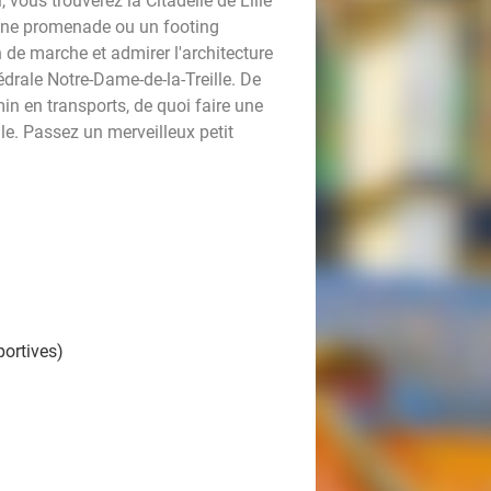
, vous trouverez la Citadelle de Lille
 une promenade ou un footing
n de marche et admirer l'architecture
hédrale Notre-Dame-de-la-Treille. De
min en transports, de quoi faire une
le. Passez un merveilleux petit
portives)