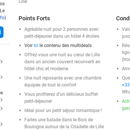
Lille
vos
 Le
nfo
)
Points Forts
Condi
Agréable nuit pour 2 personnes avec
Val
l
petit-déjeuner dans un hôtel 4 étoiles
jus
Voir
ici
le contenu des multideals
Rése
lign
Offrez-vous une nuit au cœur de Lille
(tro
ard_arrow_right
dans un ancien couvent reconverti en
hôtel chic et moderne
Arri
ard_arrow_right
Une nuit reposante avec une chambre
Que
équipée de tout le confort
+33
Wha
es
Vous profiterez d'un délicieux buffet
ard_arrow_right
petit-déjeuner
Ach
ard_arrow_right
gara
Idéal pour un petit séjour romantique !
Faites une balade dans le Bois de
ard_arrow_right
Boulogne autour de la Citadelle de Lille