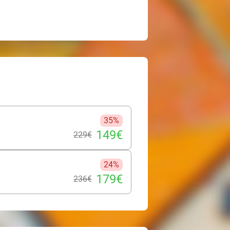
35%
149€
229€
24%
179€
236€