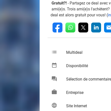
Gratuit?!
- Partagez ce deal avec 
ami(e)s. Trois ami(e)s l'achètent?
deal est alors gratuit pour vous! (
i
whatsapp
linkedin
fb
mai
list
keybo
Multideal
date_range
keybo
Disponibilité
chat
Sélection de commentair
keybo
work
keybo
Entreprise
language
keybo
Site Internet