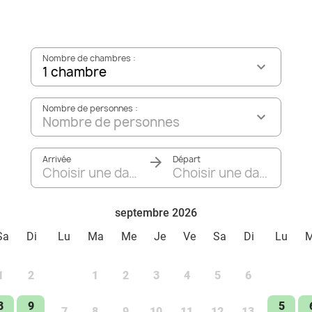
Nombre de chambres :
1 chambre
Nombre de personnes :
Nombre de personnes
Arrivée
Départ
Choisir une date
Choisir une date
septembre 2026
Sa
Di
Lu
Ma
Me
Je
Ve
Sa
Di
Lu
1
2
1
2
3
4
5
6
8
9
5
7
8
9
10
11
12
13