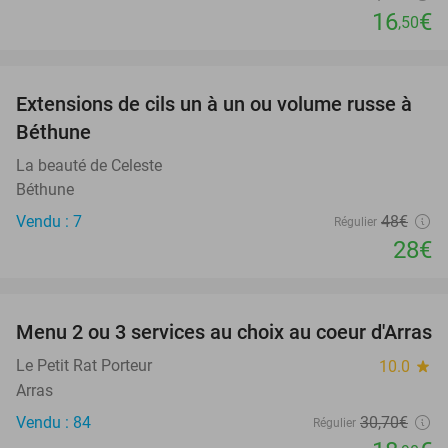
16
€
,50
favorite_border
Extensions de cils un à un ou volume russe à
42%
Béthune
La beauté de Celeste
Béthune
Vendu : 7
48€
Régulier
28€
favorite_border
Menu 2 ou 3 services au choix au coeur d'Arras
38%
Le Petit Rat Porteur
10.0
star
Arras
Vendu : 84
30
,70
€
Régulier