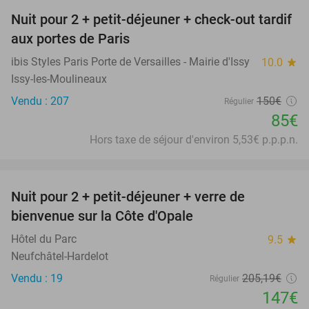
Nuit pour 2 + petit-déjeuner + check-out tardif
43%
aux portes de Paris
ibis Styles Paris Porte de Versailles - Mairie d'Issy
10.0
star
Issy-les-Moulineaux
Vendu : 207
150€
Régulier
85€
Hors taxe de séjour d'environ 5,53€ p.p.p.n.
favorite_border
Nuit pour 2 + petit-déjeuner + verre de
28%
bienvenue sur la Côte d'Opale
Hôtel du Parc
9.5
star
Neufchâtel-Hardelot
Vendu : 19
205
,19
€
Régulier
147€