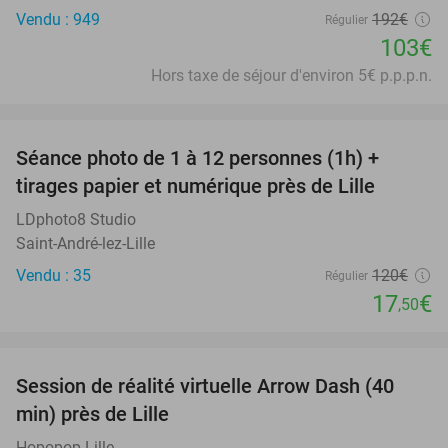
Vendu : 949
192€
Régulier
103€
Hors taxe de séjour d'environ 5€ p.p.p.n.
favorite_border
Séance photo de 1 à 12 personnes (1h) +
85%
tirages papier et numérique près de Lille
LDphoto8 Studio
Saint-André-lez-Lille
Vendu : 35
120€
Régulier
17
€
,50
favorite_border
Session de réalité virtuelle Arrow Dash (40
48%
min) près de Lille
Hopopop Lille