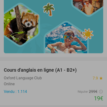
favorite_border
Cours d'anglais en ligne (A1 - B2+)
94%
Oxford Language Club
7.9
star
Online
Vendu : 1.114
299€
Régulier
19€
favorite_border