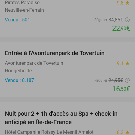
Pirates Paradise
9.8
star
Neuville-en-Ferrain
Vendu : 501
34
,85
€
Régulier
22
€
,90
favorite_border
Entrée à l'Avonturenpark de Tovertuin
34%
Avonturenpark de Tovertuin
9.1
star
Hoogerheide
Vendu : 8.187
24
,95
€
Régulier
16
€
,50
favorite_border
Nuit pour 2 + 1h d'accès au Spa + check-in
42%
anticipé en Île-de-France
Hôtel Campanile Roissy Le Mesnil Amelot
8.3
star