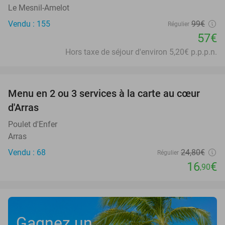
Le Mesnil-Amelot
Vendu : 155
99€
Régulier
57€
Hors taxe de séjour d'environ 5,20€ p.p.p.n.
favorite_border
Menu en 2 ou 3 services à la carte au cœur
32%
d'Arras
Poulet d'Enfer
Arras
Vendu : 68
24
,80
€
Régulier
16
€
,90
Gagnez un