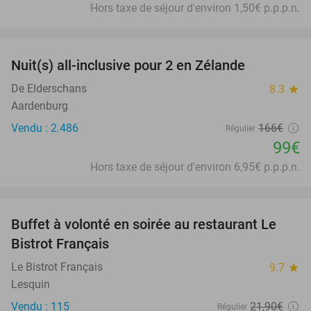
Hors taxe de séjour d'environ 1,50€ p.p.p.n.
favorite_border
Nuit(s) all-inclusive pour 2 en Zélande
40%
De Elderschans
8.3
star
Aardenburg
Vendu : 2.486
166€
Régulier
99€
Hors taxe de séjour d'environ 6,95€ p.p.p.n.
favorite_border
Buffet à volonté en soirée au restaurant Le
25%
Bistrot Français
Le Bistrot Français
9.7
star
Lesquin
Vendu : 115
21
,90
€
Régulier