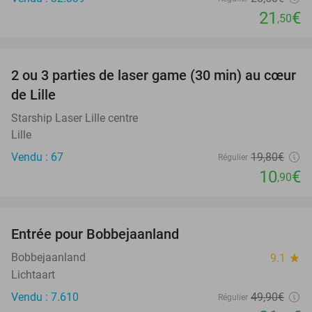
21
€
,50
favorite_border
2 ou 3 parties de laser game (30 min) au cœur
45%
de Lille
Starship Laser Lille centre
Lille
Vendu : 67
19
,80
€
Régulier
10
€
,90
favorite_border
Entrée pour Bobbejaanland
46%
Bobbejaanland
9.1
star
Lichtaart
Vendu : 7.610
49
,90
€
Régulier