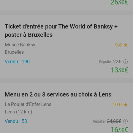
26
€
,90
favorite_border
Ticket d'entrée pour The World of Banksy +
37%
poster à Bruxelles
Musée Banksy
9.6
star
Bruxelles
Vendu : 190
22€
Régulier
13
€
,90
favorite_border
Menu en 2 ou 3 services au choix à Lens
32%
Le Poulet d'Enfer Lens
10.0
star
Lens (12 km)
Vendu : 53
24
,80
€
Régulier
16
€
,90