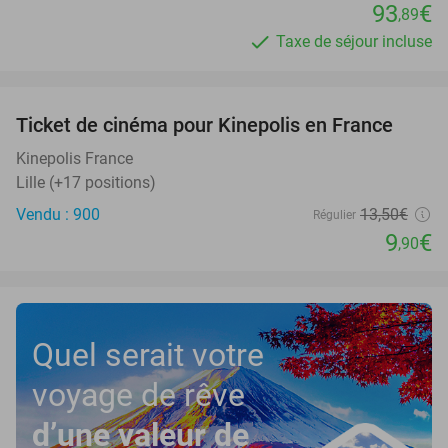
93
€
,89
Taxe de séjour incluse
favorite_border
Ticket de cinéma pour Kinepolis en France
27%
SOLD
OUT
Kinepolis France
Lille (+17 positions)
Vendu : 900
13
,50
€
Régulier
9
€
,90
Quel serait votre
voyage de rêve
d’une valeur de