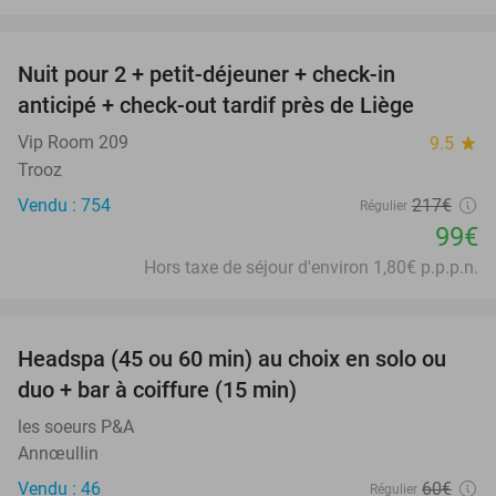
favorite_border
Nuit pour 2 + petit-déjeuner + check-in
54%
anticipé + check-out tardif près de Liège
Vip Room 209
9.5
star
Trooz
Vendu : 754
217€
Régulier
99€
Hors taxe de séjour d'environ 1,80€ p.p.p.n.
favorite_border
Headspa (45 ou 60 min) au choix en solo ou
34%
duo + bar à coiffure (15 min)
les soeurs P&A
Annœullin
Vendu : 46
60€
Régulier