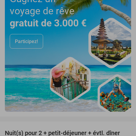
voyage de rêve
gratuit de 3.000 €
Participez!
favorite_border
Nuit(s) pour 2 + petit-déjeuner + évtl. dîner
51%