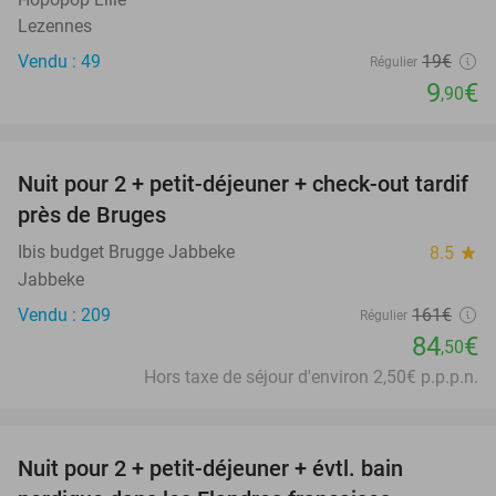
Lezennes
Vendu : 49
19€
Régulier
9
€
,90
favorite_border
Nuit pour 2 + petit-déjeuner + check-out tardif
48%
près de Bruges
Ibis budget Brugge Jabbeke
8.5
star
Jabbeke
Vendu : 209
161€
Régulier
84
€
,50
Hors taxe de séjour d'environ 2,50€ p.p.p.n.
favorite_border
Nuit pour 2 + petit-déjeuner + évtl. bain
30%