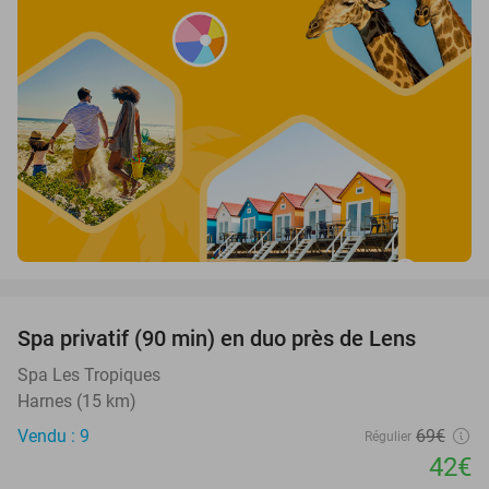
favorite_border
Spa privatif (90 min) en duo près de Lens
39%
Spa Les Tropiques
Harnes (15 km)
Vendu : 9
69€
Régulier
42€