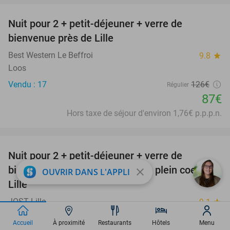
Nuit pour 2 + petit-déjeuner + verre de
31%
bienvenue près de Lille
Best Western Le Beffroi
9.8
star
Loos
Vendu : 17
126€
Régulier
87€
Hors taxe de séjour d'environ 1,76€ p.p.p.n.
favorite_border
Nuit pour 2 + petit-déjeuner + verre de
15%
bienvenue + check-out tardif en plein coeur de
close
OUVRIR DANS L'APPLI
Lille
JOST Lille
9.1
star
Lille
Accueil
À proximité
Restaurants
Hôtels
Menu