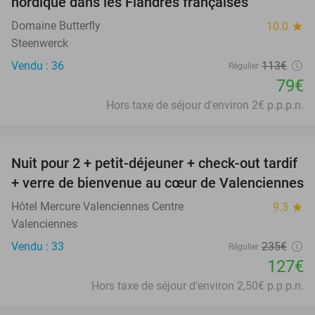
nordique dans les Flandres françaises
Domaine Butterfly
10.0
star
Steenwerck
Vendu : 36
113€
Régulier
79€
Hors taxe de séjour d'environ 2€ p.p.p.n.
favorite_border
Nuit pour 2 + petit-déjeuner + check-out tardif
46%
+ verre de bienvenue au cœur de Valenciennes
Hôtel Mercure Valenciennes Centre
9.3
star
Valenciennes
Vendu : 33
235€
Régulier
127€
Hors taxe de séjour d'environ 2,50€ p.p.p.n.
favorite_border