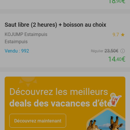
18
€
,90
favorite_border
Saut libre (2 heures) + boisson au choix
39%
KOJUMP Estaimpuis
9.7
star
Estaimpuis
Vendu : 992
23
,50
€
Régulier
14
€
,40
Découvrez les meilleurs
deals des vacances d’été
!
Découvrez maintenant