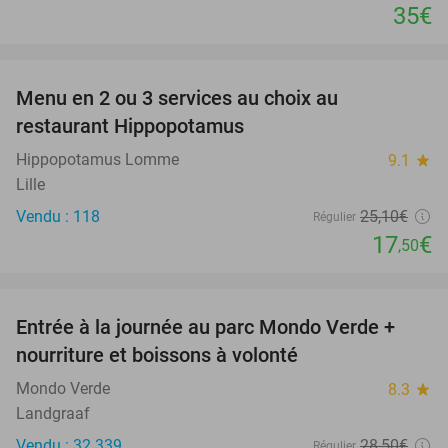
35€
favorite_border
Menu en 2 ou 3 services au choix au
30%
restaurant Hippopotamus
Hippopotamus Lomme
9.1
star
Lille
Vendu : 118
25
,10
€
Régulier
17
€
,50
favorite_border
Entrée à la journée au parc Mondo Verde +
25%
nourriture et boissons à volonté
Mondo Verde
8.3
star
Landgraaf
Vendu : 32.339
28
,50
€
Régulier