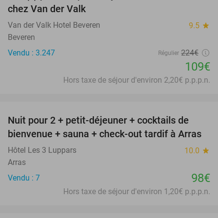
chez Van der Valk
Van der Valk Hotel Beveren
9.5
star
Beveren
Vendu : 3.247
224€
Régulier
109€
Hors taxe de séjour d'environ 2,20€ p.p.p.n.
favorite_border
Nuit pour 2 + petit-déjeuner + cocktails de
bienvenue + sauna + check-out tardif à Arras
Hôtel Les 3 Luppars
10.0
star
Arras
98€
Vendu : 7
Hors taxe de séjour d'environ 1,20€ p.p.p.n.
favorite_border