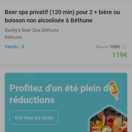
Beer spa privatif (120 min) pour 2 + bière ou
37%
boisson non alcoolisée à Béthune
Barley's Beer Spa Béthune
Béthune
Vendu : 4
188€
Régulier
119€
Profitez d'un été plein de
réductions
Voir tous les deals