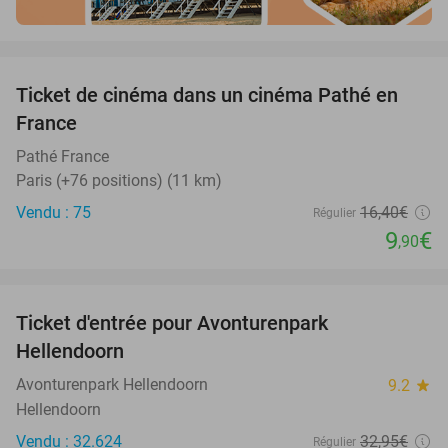
favorite_border
Ticket de cinéma dans un cinéma Pathé en
40%
France
Pathé France
Paris (+76 positions) (11 km)
Vendu : 75
16
,40
€
Régulier
9
€
,90
favorite_border
Ticket d'entrée pour Avonturenpark
41%
Hellendoorn
Avonturenpark Hellendoorn
9.2
star
Hellendoorn
Vendu : 32.624
32
,95
€
Régulier