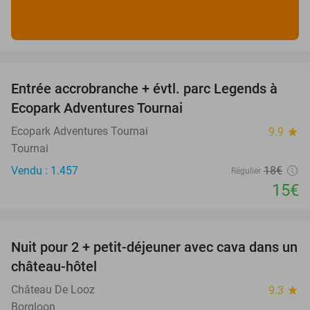
favorite_border
Entrée accrobranche + évtl. parc Legends à
17%
Ecopark Adventures Tournai
Ecopark Adventures Tournai
9.9
star
Tournai
Vendu : 1.457
18€
Régulier
15€
favorite_border
Nuit pour 2 + petit-déjeuner avec cava dans un
48%
château-hôtel
Château De Looz
9.3
star
Borgloon