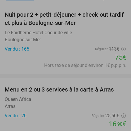
favorite_border
Nuit pour 2 + petit-déjeuner + check-out tardif
34%
NEW
et plus à Boulogne-sur-Mer
TODAY
Le Faidherbe Hotel Coeur de ville
Boulogne-sur-Mer
Vendu : 165
113€
Régulier
75€
Hors taxe de séjour d'environ 1€ p.p.p.n.
favorite_border
Menu en 2 ou 3 services à la carte à Arras
34%
Queen Africa
Arras
Vendu : 20
25
,50
€
Régulier
16
€
,90