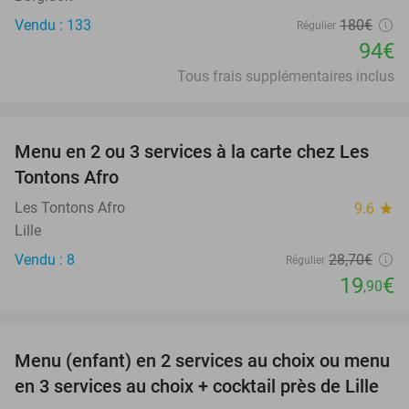
Vendu : 133
180€
Régulier
94€
Tous frais supplémentaires inclus
favorite_border
Menu en 2 ou 3 services à la carte chez Les
31%
Tontons Afro
Les Tontons Afro
9.6
star
Lille
Vendu : 8
28
,70
€
Régulier
19
€
,90
favorite_border
Menu (enfant) en 2 services au choix ou menu
34%
en 3 services au choix + cocktail près de Lille