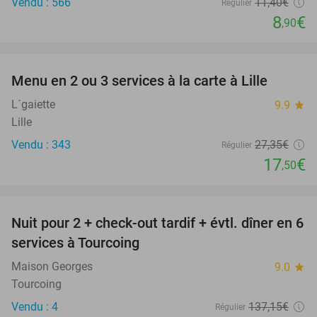
Vendu : 566
11
,40
€
Régulier
8
€
,90
favorite_border
Menu en 2 ou 3 services à la carte à Lille
36%
L´gaiette
9.9
star
Lille
Vendu : 343
27
,35
€
Régulier
17
€
,50
favorite_border
Nuit pour 2 + check-out tardif + évtl. dîner en 6
32%
services à Tourcoing
Maison Georges
9.0
star
Tourcoing
Vendu : 4
137
,15
€
Régulier