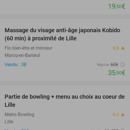
19
€
,50
favorite_border
Massage du visage anti-âge japonais Kobido
40%
(60 min) à proximité de Lille
Flo bien-être et minceur
9.8
star
Marcq-en-Barœul
Vendu : 38
60€
Régulier
35
€
,90
favorite_border
Partie de bowling + menu au choix au coeur de
22%
Lille
Metro Bowling
9.6
star
Lille