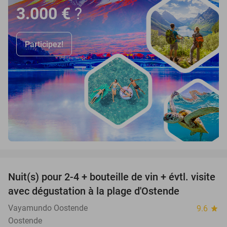
3.000 €
?
Participez!
favorite_border
Nuit(s) pour 2-4 + bouteille de vin + évtl. visite
46%
avec dégustation à la plage d'Ostende
Vayamundo Oostende
9.6
star
Oostende