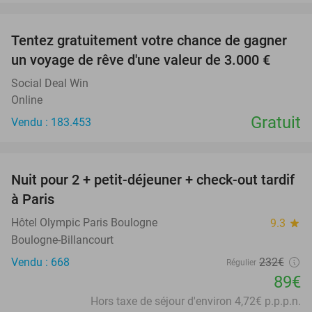
favorite_border
Tentez gratuitement votre chance de gagner
un voyage de rêve d'une valeur de 3.000 €
Social Deal Win
Online
Gratuit
Vendu : 183.453
favorite_border
Nuit pour 2 + petit-déjeuner + check-out tardif
62%
à Paris
Hôtel Olympic Paris Boulogne
9.3
star
Boulogne-Billancourt
Vendu : 668
232€
Régulier
89€
Hors taxe de séjour d'environ 4,72€ p.p.p.n.