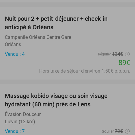
favorite_border
Nuit pour 2 + petit-déjeuner + check-in
34%
anticipé à Orléans
Campanile Orléans Centre Gare
Orléans
Vendu : 4
134€
Régulier
89€
Hors taxe de séjour d'environ 1,50€ p.p.p.n.
favorite_border
Massage kobido visage ou soin visage
56%
hydratant (60 min) près de Lens
Évasion Douceur
Liévin (12 km)
Vendu : 7
79€
Régulier