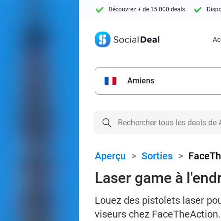
Découvrez + de 15.000 deals
Dispo
Ac
Amiens
Aperçu
>
Sorties
>
FaceTh
Laser game à l'end
Louez des pistolets laser pou
viseurs chez FaceTheAction.b