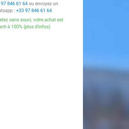
 97 846 61 64
ou envoyez un
tsapp :
+33 97 846 61 64
etez sans souci, votre achat est
nti à 100% (plus d'infos)