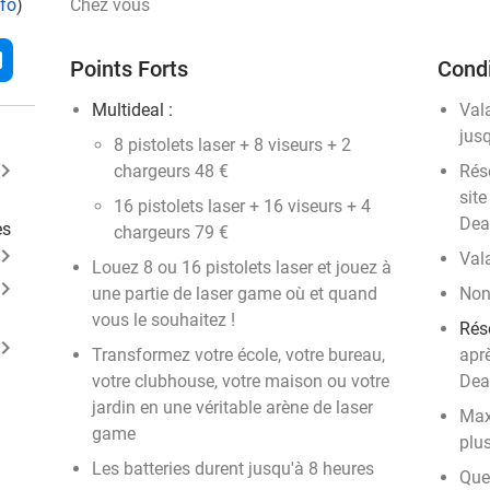
nfo
)
Chez vous
l
Points Forts
Condi
Multideal :
Val
jus
8 pistolets laser + 8 viseurs + 2
ard_arrow_right
chargeurs 48 €
Rése
site
16 pistolets laser + 16 viseurs + 4
Dea
es
chargeurs 79 €
ard_arrow_right
Val
Louez 8 ou 16 pistolets laser et jouez à
ard_arrow_right
une partie de laser game où et quand
Non
vous le souhaitez !
Rése
ard_arrow_right
Transformez votre école, votre bureau,
apr
votre clubhouse, votre maison ou votre
Dea
jardin en une véritable arène de laser
Max
game
plus
Les batteries durent jusqu'à 8 heures
Que