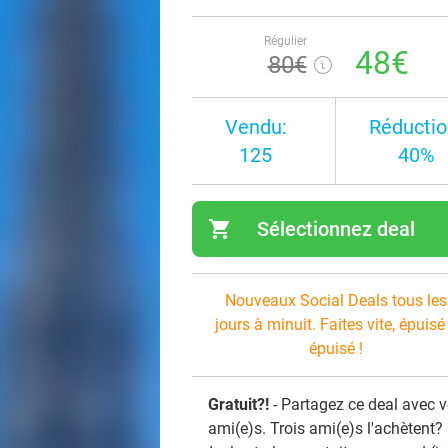
Régulier
48€
80€
Vendu:
Réductio
125
40%
shopping_cart
Sélectionnez deal
navi
Nouveaux Social Deals tous les
jours à minuit. Faites vite, épuisé
épuisé !
Gratuit?!
- Partagez ce deal avec 
ami(e)s. Trois ami(e)s l'achètent?