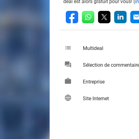
deal est alors gratuit pour vous! (
i
whatsapp
linkedin
fb
mai
list
keybo
Multideal
chat
Sélection de commentair
keybo
work
keybo
Entreprise
language
keybo
Site Internet