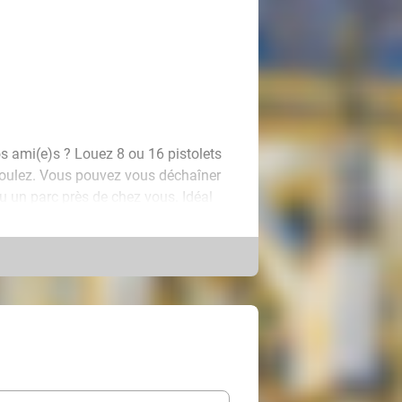
s ami(e)s ? Louez 8 ou 16 pistolets
voulez. Vous pouvez vous déchaîner
ou un parc près de chez vous. Idéal
ersaire ! Vous n'avez pas besoin de
eux fixés au pistolet. Les pistolets
n écran éclairé et de viseurs pour
u'à huit heures et vous recevez
entre deux utilisations.
vez le colis dans un point de retrait
 renvoyer le colis au point DPD en
 retour sont inclus dans le prix. Donc