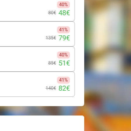
fi ?
40%
48€
80€
41%
79€
135€
40%
51€
85€
41%
82€
140€