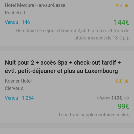
Hotel Mercure Han-sur-Lesse
9.4
star
Rochefort
144€
Vendu : 146
Hors taxe de séjour d'environ 2,50 € p.p.p.n. et frais de
stationnement de 18 € p.j.
favorite_border
Nuit pour 2 + accès Spa + check-out tardif +
17%
évtl. petit-déjeuner et plus au Luxembourg
Koener Hotel
8.8
star
Clervaux
Vendu : 1.254
119€
Régulier
99€
Tous frais supplémentaires inclus
favorite_border