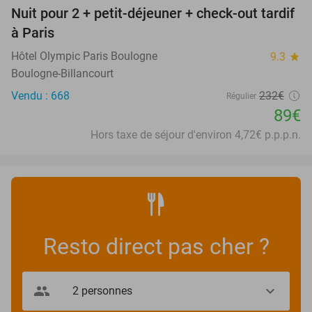
Nuit pour 2 + petit-déjeuner + check-out tardif
62%
à Paris
Hôtel Olympic Paris Boulogne
9.3
star
Boulogne-Billancourt
Vendu : 668
232€
Régulier
89€
Hors taxe de séjour d'environ 4,72€ p.p.p.n.
Resto direct pas cher ?