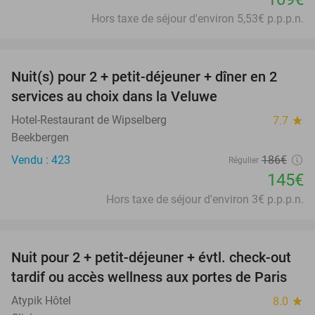
Hors taxe de séjour d'environ 5,53€ p.p.p.n.
favorite_border
Nuit(s) pour 2 + petit-déjeuner + dîner en 2
22%
services au choix dans la Veluwe
Hotel-Restaurant de Wipselberg
7.7
star
Beekbergen
Vendu : 423
186€
Régulier
145€
Hors taxe de séjour d'environ 3€ p.p.p.n.
favorite_border
Nuit pour 2 + petit-déjeuner + évtl. check-out
38%
tardif ou accès wellness aux portes de Paris
Atypik Hôtel
8.0
star