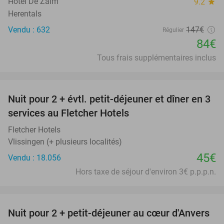
Hotel De Zalm
9.2
star
Herentals
Vendu : 632
147€
Régulier
84€
Tous frais supplémentaires inclus
favorite_border
Nuit pour 2 + évtl. petit-déjeuner et dîner en 3
services au Fletcher Hotels
Fletcher Hotels
Vlissingen (+ plusieurs localités)
45€
Vendu : 18.056
Hors taxe de séjour d'environ 3€ p.p.p.n.
favorite_border
Nuit pour 2 + petit-déjeuner au cœur d'Anvers
46%