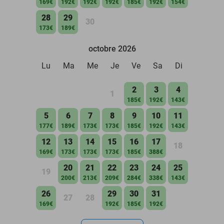
169€
192€
192€
192€
185€
192€
154€
28
29
30
173€
189€
octobre 2026
Lu
Ma
Me
Je
Ve
Sa
Di
2
3
4
1
185€
192€
143€
5
6
7
8
9
10
11
177€
189€
173€
173€
185€
192€
143€
12
13
14
15
16
17
18
169€
173€
173€
173€
185€
388€
20
21
22
23
24
25
19
200€
213€
209€
284€
338€
143€
26
29
30
31
27
28
169€
192€
185€
192€