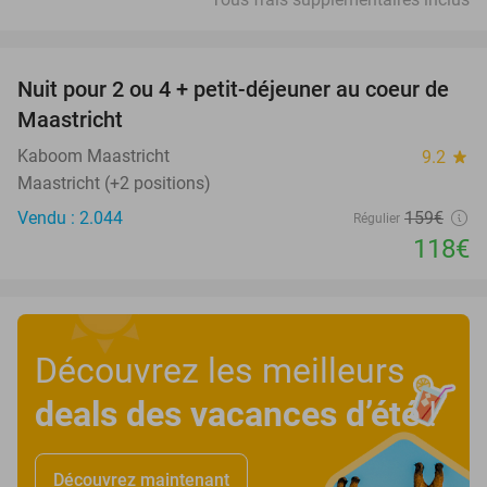
favorite_border
Nuit pour 2 ou 4 + petit-déjeuner au coeur de
26%
Maastricht
Kaboom Maastricht
9.2
star
Maastricht (+2 positions)
Vendu : 2.044
159€
Régulier
118€
Découvrez les meilleurs
deals des vacances d’été
!
Découvrez maintenant