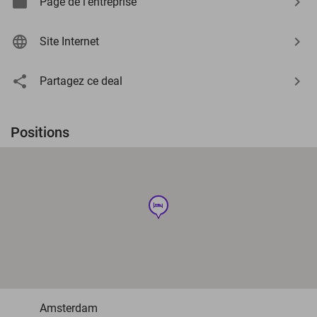
Page de l'entreprise
Site Internet
Partagez ce deal
Positions
hotel
Amsterdam