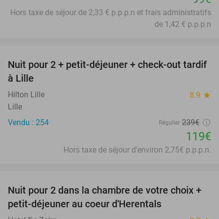
Hors taxe de séjour de 2,33 € p.p.p.n et frais administratifs
de 1,42 € p.p.p.n
favorite_border
Nuit pour 2 + petit-déjeuner + check-out tardif
50%
à Lille
Hilton Lille
8.9
star
Lille
Vendu : 254
239€
Régulier
119€
Hors taxe de séjour d'environ 2,75€ p.p.p.n.
favorite_border
Nuit pour 2 dans la chambre de votre choix +
43%
petit-déjeuner au coeur d'Herentals