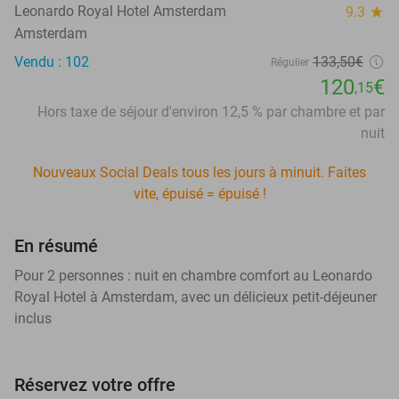
Leonardo Royal Hotel Amsterdam
9.3
star
Amsterdam
Vendu : 102
133,50€
Régulier
120
€
,15
Hors taxe de séjour d'environ 12,5 % par chambre et par
nuit
Nouveaux Social Deals tous les jours à minuit. Faites
vite, épuisé = épuisé !
En résumé
Pour 2 personnes : nuit en chambre comfort au Leonardo
Royal Hotel à Amsterdam, avec un délicieux petit-déjeuner
inclus
Réservez votre offre