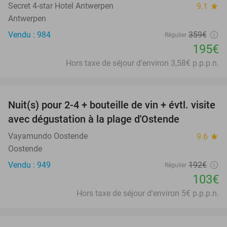
Secret 4-star Hotel Antwerpen
9.1
star
Antwerpen
Vendu : 984
359€
Régulier
195€
Hors taxe de séjour d'environ 3,58€ p.p.p.n.
favorite_border
Nuit(s) pour 2-4 + bouteille de vin + évtl. visite
46%
avec dégustation à la plage d'Ostende
Vayamundo Oostende
9.6
star
Oostende
Vendu : 949
192€
Régulier
103€
Hors taxe de séjour d'environ 5€ p.p.p.n.
favorite_border