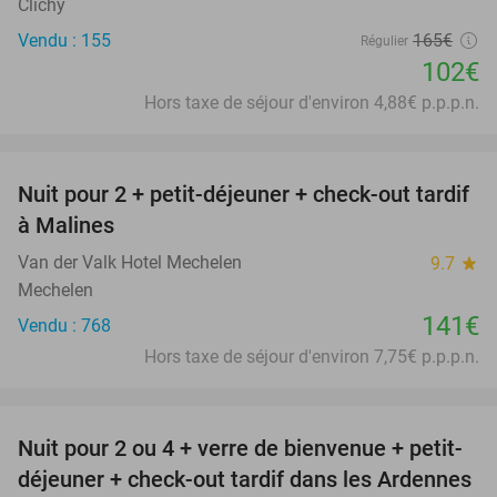
Clichy
Vendu : 155
165€
Régulier
102€
Hors taxe de séjour d'environ 4,88€ p.p.p.n.
favorite_border
Nuit pour 2 + petit-déjeuner + check-out tardif
à Malines
Van der Valk Hotel Mechelen
9.7
star
Mechelen
141€
Vendu : 768
Hors taxe de séjour d'environ 7,75€ p.p.p.n.
favorite_border
Nuit pour 2 ou 4 + verre de bienvenue + petit-
déjeuner + check-out tardif dans les Ardennes