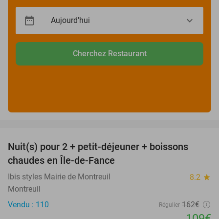
Cherchez Restaurant
favorite_border
Nuit(s) pour 2 + petit-déjeuner + boissons
33%
chaudes en Île-de-Fance
Ibis styles Mairie de Montreuil
8.2
star
Montreuil
Vendu : 110
162€
Régulier
109€