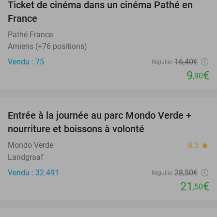
Ticket de cinéma dans un cinéma Pathé en
40%
France
Pathé France
Amiens (+76 positions)
Vendu : 75
16
,40
€
Régulier
9
€
,90
favorite_border
Entrée à la journée au parc Mondo Verde +
25%
nourriture et boissons à volonté
Mondo Verde
8.3
star
Landgraaf
Vendu : 32.491
28
,50
€
Régulier
21
€
,50
favorite_border