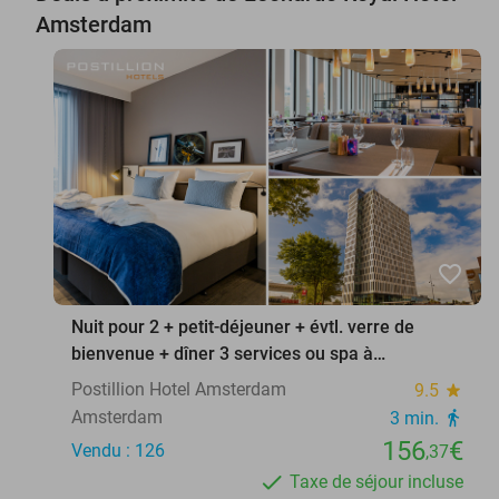
Amsterdam
favorite_border
Nuit pour 2 + petit-déjeuner + évtl. verre de
bienvenue + dîner 3 services ou spa à
Amsterdam
Postillion Hotel Amsterdam
9.5
star
Amsterdam
3 min.
directions_walk
156
€
Vendu : 126
,37
Taxe de séjour incluse