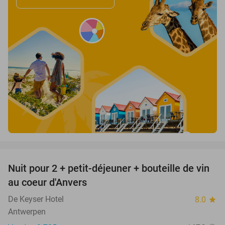
favorite_border
Nuit pour 2 + petit-déjeuner + bouteille de vin
31%
au coeur d'Anvers
De Keyser Hotel
8.0
star
Antwerpen