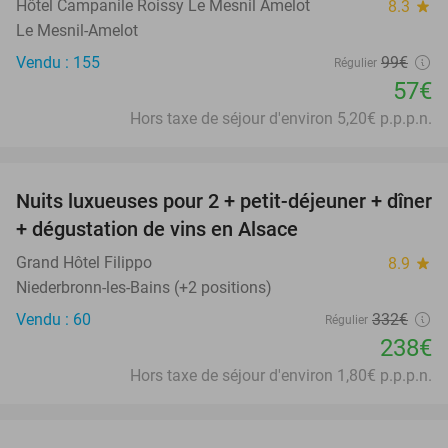
Hôtel Campanile Roissy Le Mesnil Amelot
8.3
star
Le Mesnil-Amelot
Vendu : 155
99€
Régulier
57€
Hors taxe de séjour d'environ 5,20€ p.p.p.n.
favorite_border
Nuits luxueuses pour 2 + petit-déjeuner + dîner
28%
+ dégustation de vins en Alsace
Grand Hôtel Filippo
8.9
star
Niederbronn-les-Bains (+2 positions)
Vendu : 60
332€
Régulier
238€
Hors taxe de séjour d'environ 1,80€ p.p.p.n.
favorite_border