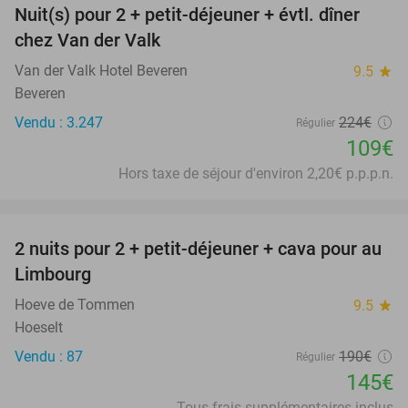
Nuit(s) pour 2 + petit-déjeuner + évtl. dîner
51%
chez Van der Valk
Van der Valk Hotel Beveren
9.5
star
Beveren
Vendu : 3.247
224€
Régulier
109€
Hors taxe de séjour d'environ 2,20€ p.p.p.n.
favorite_border
2 nuits pour 2 + petit-déjeuner + cava pour au
24%
Limbourg
Hoeve de Tommen
9.5
star
Hoeselt
Vendu : 87
190€
Régulier
145€
Tous frais supplémentaires inclus