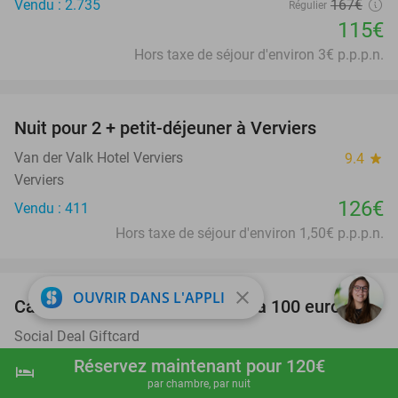
Vendu : 2.735
167€
Régulier
115€
Hors taxe de séjour d'environ 3€ p.p.p.n.
favorite_border
Nuit pour 2 + petit-déjeuner à Verviers
Van der Valk Hotel Verviers
9.4
star
Verviers
126€
Vendu : 411
Hors taxe de séjour d'environ 1,50€ p.p.p.n.
favorite_border
close
OUVRIR DANS L'APPLI
Carte-cadeau Social Deal de 5 à 100 euros
Social Deal Giftcard
Online
Réservez maintenant pour 120€
hotel
shopping_cart
Réserver maintenant
navigate_next
5€
par chambre, par nuit
Vendu : 76.857