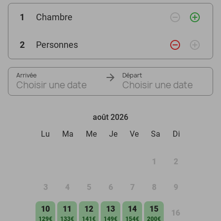
remove_circle_outline
add_circle_outline
1
Chambre
remove_circle_outline
add_circle_outline
2
Personnes
Arrivée
Départ
Choisir une date
Choisir une date
août 2026
Lu
Ma
Me
Je
Ve
Sa
Di
1
2
3
4
5
6
7
8
9
10
11
12
13
14
15
16
129€
133€
141€
149€
154€
200€