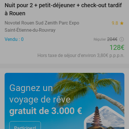
Nuit pour 2 + petit-déjeuner + check-out tardif
37%
à Rouen
Novotel Rouen Sud Zenith Parc Expo
9.8
star
Saint-Étienne-du-Rouvray
Vendu : 0
204€
Régulier
128€
Hors taxe de séjour d'environ 3,80€ p.p.p.n.
Gagnez un
voyage de rêve
gratuit de 3.000 €
Participez!