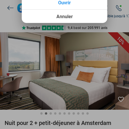
Ouvrir
Disponible 7 jours par semaine
+ de 10 millions de membres
Annuler
Disponible jusqu'à 1
9,4
basé sur
205 991 avis
Découvrez + de 15.000 deals
10%
Disponible 7 jours par semaine
+ de 10 millions de membres
favorite_border
Nuit pour 2 + petit-déjeuner à Amsterdam