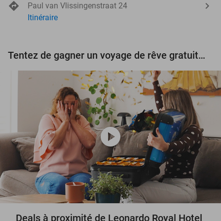
Paul van Vlissingenstraat 24
Itinéraire
Tentez de gagner un voyage de rêve gratuit d'une valeur de 3.000 € !
play_circle
Deals à proximité de Leonardo Royal Hotel