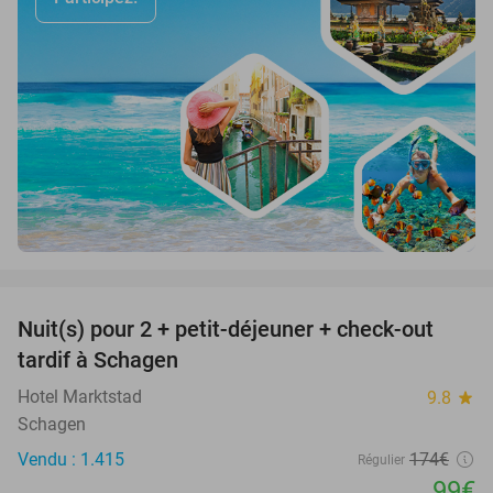
favorite_border
Nuit(s) pour 2 + petit-déjeuner + check-out
43%
tardif à Schagen
Hotel Marktstad
9.8
star
Schagen
Vendu : 1.415
174€
Régulier
99€