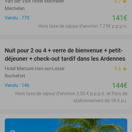
Van der Valk Hotel Mechelen
9.7
star
Mechelen
141€
Vendu : 770
Hors taxe de séjour d'environ 7,75€ p.p.p.n.
favorite_border
Nuit pour 2 ou 4 + verre de bienvenue + petit-
déjeuner + check-out tardif dans les Ardennes
Hotel Mercure Han-sur-Lesse
9.4
star
Rochefort
144€
Vendu : 146
Hors taxe de séjour d'environ 2,50 € p.p.p.n. et frais de
stationnement de 18 € p.j.