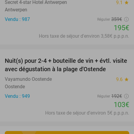
Secret 4-star Hotel Antwerpen
9.1
star
Antwerpen
Vendu : 987
359€
Régulier
195€
Hors taxe de séjour d'environ 3,58€ p.p.p.n.
favorite_border
Nuit(s) pour 2-4 + bouteille de vin + évtl. visite
46%
avec dégustation à la plage d'Ostende
Vayamundo Oostende
9.6
star
Oostende
Vendu : 949
192€
Régulier
103€
Hors taxe de séjour d'environ 5€ p.p.p.n.