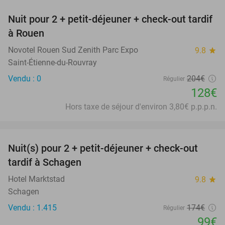
Nuit pour 2 + petit-déjeuner + check-out tardif
37%
à Rouen
Novotel Rouen Sud Zenith Parc Expo
9.8
star
Saint-Étienne-du-Rouvray
Vendu : 0
204€
Régulier
128€
Hors taxe de séjour d'environ 3,80€ p.p.p.n.
favorite_border
Nuit(s) pour 2 + petit-déjeuner + check-out
43%
tardif à Schagen
Hotel Marktstad
9.8
star
Schagen
Vendu : 1.415
174€
Régulier
99€