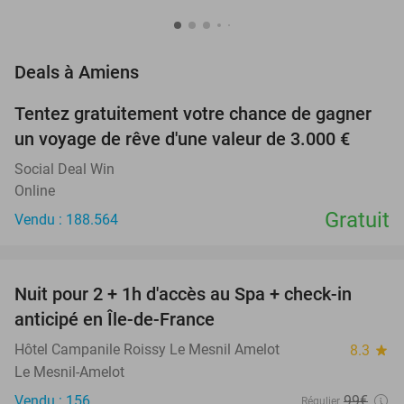
favorite_border
Deals à Amiens
Tentez gratuitement votre chance de gagner
un voyage de rêve d'une valeur de 3.000 €
Social Deal Win
Online
Gratuit
Vendu : 188.564
favorite_border
Nuit pour 2 + 1h d'accès au Spa + check-in
42%
anticipé en Île-de-France
Hôtel Campanile Roissy Le Mesnil Amelot
8.3
star
Le Mesnil-Amelot
Vendu : 156
99€
Régulier