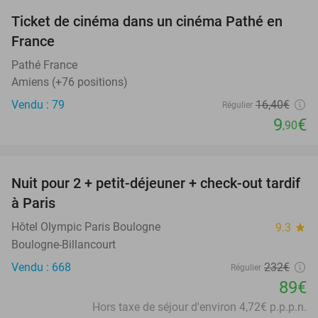
Ticket de cinéma dans un cinéma Pathé en
40%
France
Pathé France
Amiens (+76 positions)
Vendu : 79
16
,40
€
Régulier
9
€
,90
favorite_border
Nuit pour 2 + petit-déjeuner + check-out tardif
62%
à Paris
Hôtel Olympic Paris Boulogne
9.3
star
Boulogne-Billancourt
Vendu : 668
232€
Régulier
89€
Hors taxe de séjour d'environ 4,72€ p.p.p.n.