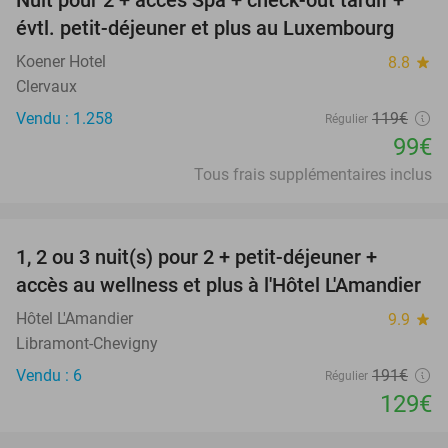
17%
évtl. petit-déjeuner et plus au Luxembourg
Koener Hotel
8.8
star
Clervaux
Vendu : 1.258
119€
Régulier
99€
Tous frais supplémentaires inclus
favorite_border
1, 2 ou 3 nuit(s) pour 2 + petit-déjeuner +
32%
NEW
accès au wellness et plus à l'Hôtel L'Amandier
TODAY
Hôtel L'Amandier
9.9
star
Libramont-Chevigny
Vendu : 6
191€
Régulier
129€
favorite_border