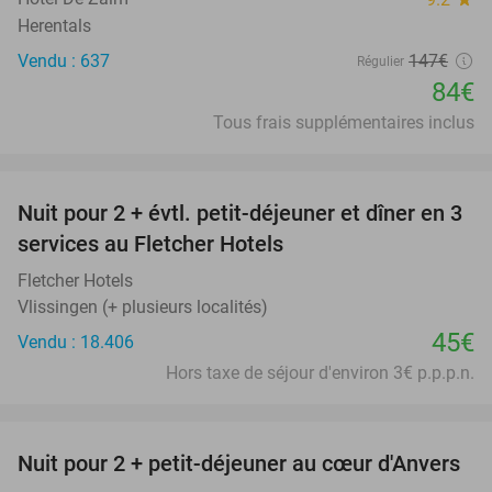
Herentals
Vendu : 637
147€
Régulier
84€
Tous frais supplémentaires inclus
favorite_border
Nuit pour 2 + évtl. petit-déjeuner et dîner en 3
services au Fletcher Hotels
Fletcher Hotels
Vlissingen (+ plusieurs localités)
45€
Vendu : 18.406
Hors taxe de séjour d'environ 3€ p.p.p.n.
favorite_border
Nuit pour 2 + petit-déjeuner au cœur d'Anvers
46%