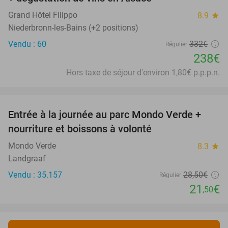
Grand Hôtel Filippo
8.9
star
Niederbronn-les-Bains (+2 positions)
Vendu : 60
332€
Régulier
238€
Hors taxe de séjour d'environ 1,80€ p.p.p.n.
favorite_border
Entrée à la journée au parc Mondo Verde +
25%
nourriture et boissons à volonté
Mondo Verde
8.3
star
Landgraaf
Vendu : 35.157
28
,50
€
Régulier
21
€
,50