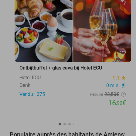
28%
favorite_border
Ontbijtbuffet + glas cava bij Hotel ECU
Hotel ECU
9.1
star
Genk
0 min.
directions_walk
Vendu : 375
23
,50
€
Régulier
16
€
,90
Populaire auprès des habitants de Amiens: