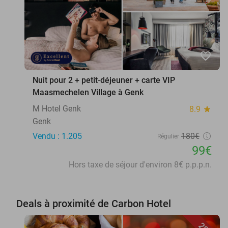
favorite_border
Nuit pour 2 + petit-déjeuner + carte VIP
Maasmechelen Village à Genk
M Hotel Genk
8.9
star
Genk
Vendu : 1.205
180€
Régulier
99€
Hors taxe de séjour d'environ 8€ p.p.p.n.
Deals à proximité de Carbon Hotel