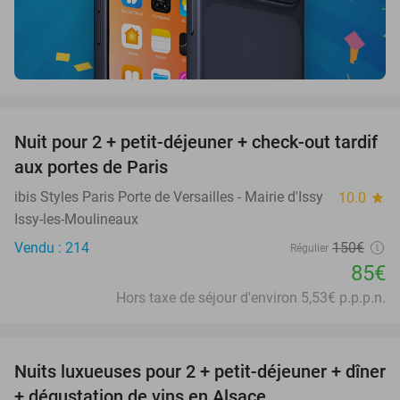
favorite_border
Nuit pour 2 + petit-déjeuner + check-out tardif
43%
aux portes de Paris
ibis Styles Paris Porte de Versailles - Mairie d'Issy
10.0
star
Issy-les-Moulineaux
Vendu : 214
150€
Régulier
85€
Hors taxe de séjour d'environ 5,53€ p.p.p.n.
favorite_border
Nuits luxueuses pour 2 + petit-déjeuner + dîner
28%
+ dégustation de vins en Alsace