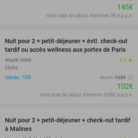
145€
Hors taxe de séjour d'environ 3€ p.p.p.n.
favorite_border
Nuit pour 2 + petit-déjeuner + évtl. check-out
38%
tardif ou accès wellness aux portes de Paris
Atypik Hôtel
8.0
star
Clichy
Vendu : 155
165€
Régulier
102€
Hors taxe de séjour d'environ 4,88€ p.p.p.n.
favorite_border
Nuit pour 2 + petit-déjeuner + check-out tardif
à Malines