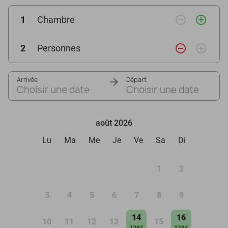
remove_circle_outline
add_circle_outline
1
Chambre
remove_circle_outline
add_circle_outline
2
Personnes
Arrivée
Départ
Choisir une date
Choisir une date
août 2026
Lu
Ma
Me
Je
Ve
Sa
Di
1
2
3
4
5
6
7
8
9
14
16
10
11
12
13
15
129€
129€