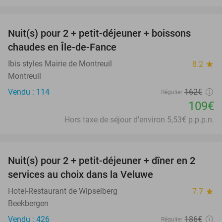
favorite_border
Nuit(s) pour 2 + petit-déjeuner + boissons
33%
chaudes en Île-de-Fance
Ibis styles Mairie de Montreuil
8.2
star
Montreuil
Vendu : 114
162€
Régulier
109€
Hors taxe de séjour d'environ 5,53€ p.p.p.n.
favorite_border
Nuit(s) pour 2 + petit-déjeuner + dîner en 2
22%
services au choix dans la Veluwe
Hotel-Restaurant de Wipselberg
7.7
star
Beekbergen
Vendu : 426
186€
Régulier