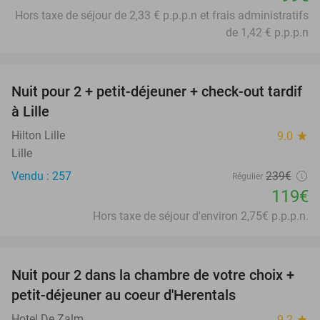
Hors taxe de séjour de 2,33 € p.p.p.n et frais administratifs
de 1,42 € p.p.p.n
favorite_border
Nuit pour 2 + petit-déjeuner + check-out tardif
50%
à Lille
Hilton Lille
9.0
star
Lille
Vendu : 257
239€
Régulier
119€
Hors taxe de séjour d'environ 2,75€ p.p.p.n.
favorite_border
Nuit pour 2 dans la chambre de votre choix +
43%
petit-déjeuner au coeur d'Herentals
Hotel De Zalm
9.2
star