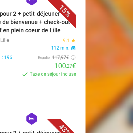
15%
 pour 2 + petit-déjeuner +
e de bienvenue + check-out
f en plein coeur de Lille
Lille
9.1
star
112 min.
directions_car
 : 196
117
,97
€
Régulier
100
€
,27
Taxe de séjour incluse
favorite_border
hexagon
hotel
43%