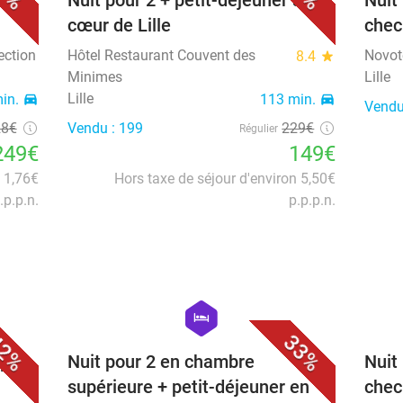
+
Nuit pour 2 + petit-déjeuner au
Nuit
cœur de Lille
chec
ection
Hôtel Restaurant Couvent des
Novote
8.4
star
Minimes
Lille
Lille
in.
directions_car
113 min.
directions_car
Vendu
28€
Vendu : 199
229€
Régulier
249€
149€
n 1,76€
Hors taxe de séjour d'environ 5,50€
.p.p.n.
p.p.p.n.
favorite_border
favorite_border
hexagon
hotel
2%
33%
Spa +
Nuit pour 2 en chambre
Nuit
supérieure + petit-déjeuner en
check