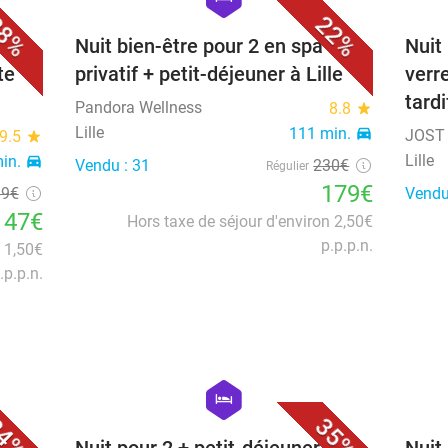
8%
22%
+
Nuit bien-être pour 2 en spa
Nuit
te
privatif + petit-déjeuner à Lille
verr
tardi
Pandora Wellness
8.8
star
Lille
111 min.
directions_car
JOST 
9.5
star
Lille
in.
directions_car
Vendu : 31
230€
Régulier
179€
19
€
Vendu
147€
Hors taxe de séjour d'environ 2,50€
p.p.p.n.
n 1,50€
.p.p.n.
favorite_border
favorite_border
hexagon
hotel
4%
35%