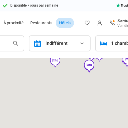
Disponible 7 jours par semaine
Servic
À proximité
Restaurants
Hôtels
Ven di
calendar
Indifférent
1 cham
hotel
hotel
ho
hot
ho
hotel
hotel
hotel