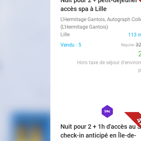
Nuit pour 2 + petit-déjeuner 
accès spa à Lille
L'Hermitage Gantois, Autograph Coll
(L'Hermitage Gantois)
Lille
113 m
Vendu : 5
3
Régulier
Hors taxe de séjour d'enviro
p
hexagon
hotel
4
Nuit pour 2 + 1h d'accès au 
check-in anticipé en Île-de-