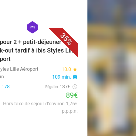
favorite_border
hexagon
hotel
35%
 pour 2 + petit-déjeuner +
-out tardif à ibis Styles Lille
port
tyles Lille Aéroport
10.0
star
in
109 min.
directions_car
 : 78
137€
Régulier
89€
Hors taxe de séjour d'environ 1,76€
p.p.p.n.