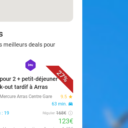
s
s meilleurs deals pour
favorite_border
hexagon
hotel
27%
 pour 2 + petit-déjeuner +
k-out tardif à Arras
 Mercure Arras Centre Gare
9.5
star
63 min.
directions_car
 : 19
168€
Régulier
123€