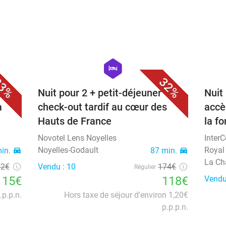
favorite_border
favorite_border
hexagon
hotel
3%
32%
enue
Nuit pour 2 + petit-déjeuner +
Nuit
à
check-out tardif au cœur des
accè
Hauts de France
la fo
Novotel Lens Noyelles
Inter
Noyelles-Godault
Royal
min.
directions_car
87 min.
directions_car
La Ch
72€
Vendu : 10
174€
Régulier
115€
118€
Vendu
.p.p.n.
Hors taxe de séjour d'environ 1,20€
p.p.p.n.