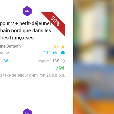
favorite_border
hexagon
hotel
30%
 pour 2 + petit-déjeuner +
. bain nordique dans les
dres françaises
ne Butterfly
10.0
star
werck
110 min.
directions_car
 : 36
113€
Régulier
79€
s taxe de séjour d'environ 2€ p.p.p.n.
favorite_border
hexagon
hotel