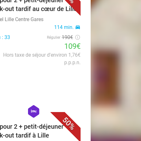
 pour 2 + petit-déjeuner +
k-out tardif au cœur de Lille
l Lille Centre Gares
114 min.
directions_car
 : 33
190€
Régulier
109€
Hors taxe de séjour d'environ 1,76€
p.p.p.n.
favorite_border
hexagon
hotel
50%
 pour 2 + petit-déjeuner +
-out tardif à Lille