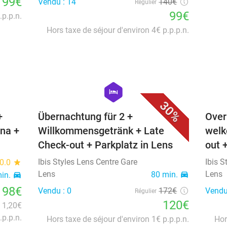
99€
Vendu : 14
140€
Régulier
99€
.p.p.n.
Hors taxe de séjour d'environ 4€ p.p.p.n.
favorite_border
favorite_border
hexagon
hotel
30%
+
Übernachtung für 2 +
Over
una +
Willkommensgetränk + Late
welk
Check-out + Parkplatz in Lens
out 
Ibis Styles Lens Centre Gare
Ibis S
0.0
star
Lens
Lens
80 min.
directions_car
min.
directions_car
98€
Vendu : 0
172€
Vendu
Régulier
120€
n 1,20€
.p.p.n.
Hors taxe de séjour d'environ 1€ p.p.p.n.
Hor