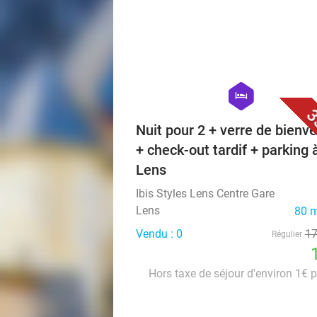
hexagon
hotel
3
Nuit pour 2 + verre de bienv
+ check-out tardif + parking 
Lens
Ibis Styles Lens Centre Gare
Lens
80 
Vendu : 0
1
Régulier
Hors taxe de séjour d'environ 1€ p