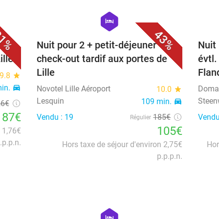
favorite_border
favorite_border
hexagon
hotel
1%
43%
+
Nuit pour 2 + petit-déjeuner +
Nuit
ille
check-out tardif aux portes de
évtl
Lille
Flan
9.8
star
in.
directions_car
Novotel Lille Aéroport
Domai
10.0
star
Lesquin
Steen
109 min.
directions_car
26€
87€
Vendu : 19
185€
Vendu
Régulier
105€
n 1,76€
.p.p.n.
Hors taxe de séjour d'environ 2,75€
Hor
p.p.p.n.
favorite_border
favorite_border
hexagon
hotel