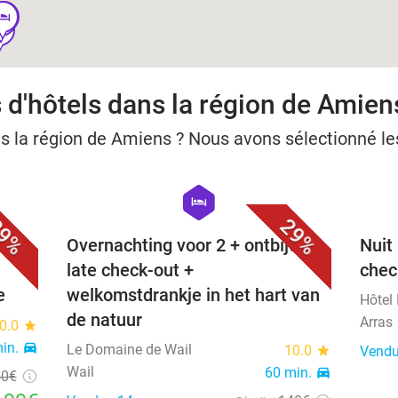
otel
otel
tel
tel
 d'hôtels dans la région de Amien
ns la région de Amiens ? Nous avons sélectionné le
favorite_border
favorite_border
hexagon
hotel
9%
29%
Overnachting voor 2 + ontbijt +
Nuit
late check-out +
chec
e
welkomstdrankje in het hart van
Hôtel
de natuur
Arras
0.0
star
min.
directions_car
Le Domaine de Wail
10.0
star
Vendu
Wail
60 min.
directions_car
40€