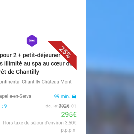
favorite_border
hexagon
hotel
25%
 pour 2 + petit-déjeuner +
s illimité au spa au cœur de
rêt de Chantilly
Continental Chantilly Château Mont
apelle-en-Serval
99 min.
directions_car
 : 9
392€
Régulier
295€
Hors taxe de séjour d'environ 3,50€
p.p.p.n.