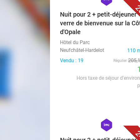
2
Nuit pour 2 + petit-déjeuner 
verre de bienvenue sur la Cô
d'Opale
Hôtel du Parc
Neufchâtel-Hardelot
110 m
Vendu : 19
205
,
Régulier
Hors taxe de séjour d'enviro
p
hexagon
hotel
2