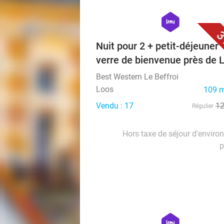
hexagon
hotel
3
Nuit pour 2 + petit-déjeuner 
verre de bienvenue près de L
Best Western Le Beffroi
Loos
109 m
Vendu : 17
1
Régulier
Hors taxe de séjour d'enviro
p
hexagon
hotel