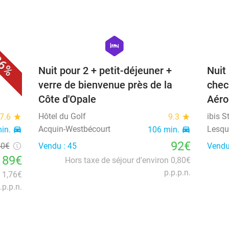
favorite_border
favorite_border
hexagon
hotel
6%
+
Nuit pour 2 + petit-déjeuner +
Nuit
verre de bienvenue près de la
check
Côte d'Opale
Aéro
Hôtel du Golf
ibis S
7.6
star
9.3
star
Acquin-Westbécourt
Lesqu
in.
directions_car
106 min.
directions_car
92€
40€
Vendu : 45
Vendu
89€
Hors taxe de séjour d'environ 0,80€
p.p.p.n.
n 1,76€
.p.p.n.