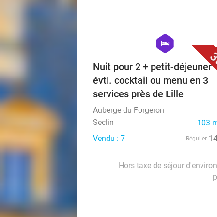
hexagon
hotel
3
Nuit pour 2 + petit-déjeuner 
évtl. cocktail ou menu en 3
services près de Lille
Auberge du Forgeron
Seclin
103 m
Vendu : 7
1
Régulier
Hors taxe de séjour d'enviro
p