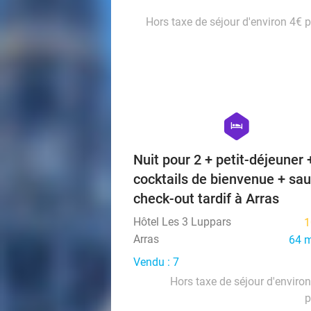
Hors taxe de séjour d'environ 4€ p
hexagon
hotel
Nuit pour 2 + petit-déjeuner 
cocktails de bienvenue + sa
check-out tardif à Arras
Hôtel Les 3 Luppars
1
Arras
64 
Vendu : 7
Hors taxe de séjour d'enviro
p