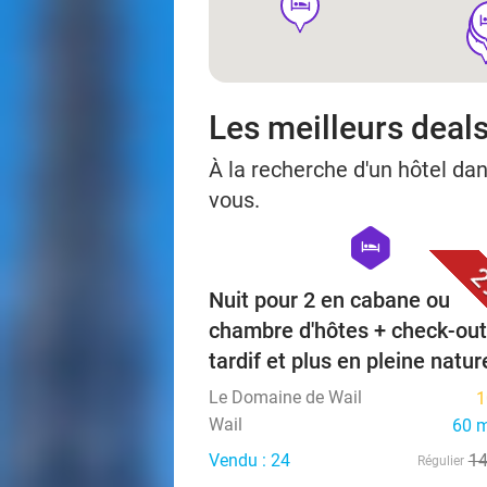
hotel
h
h
ho
ho
Les meilleurs deals
À la recherche d'un hôtel da
vous.
hexagon
hotel
2
Nuit pour 2 en cabane ou
chambre d'hôtes + check-out
tardif et plus en pleine natur
Le Domaine de Wail
1
Wail
60 
Vendu : 24
1
Régulier