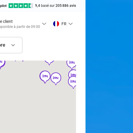
9,4
basé sur
205 886 avis
e client
FR
sponible à partir de 09:00
bre
hotel
hotel
hotel
hotel
tel
el
tel
hotel
hotel
hotel
hotel
hotel
hotel