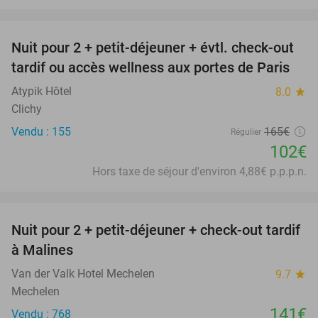
favorite_border
Nuit pour 2 + petit-déjeuner + évtl. check-out
38%
tardif ou accès wellness aux portes de Paris
Atypik Hôtel
8.0
star
Clichy
Vendu : 155
165€
Régulier
102€
Hors taxe de séjour d'environ 4,88€ p.p.p.n.
favorite_border
Nuit pour 2 + petit-déjeuner + check-out tardif
à Malines
Van der Valk Hotel Mechelen
9.7
star
Mechelen
141€
Vendu : 768