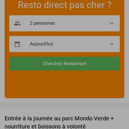
Resto direct pas cher ?
Cherchez Restaurant
favorite_border
Entrée à la journée au parc Mondo Verde +
25%
nourriture et boissons à volonté