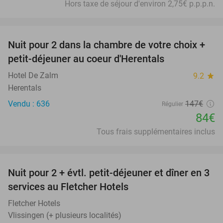
Hors taxe de séjour d'environ 2,75€ p.p.p.n.
favorite_border
Nuit pour 2 dans la chambre de votre choix +
43%
petit-déjeuner au coeur d'Herentals
Hotel De Zalm
9.2
star
Herentals
Vendu : 636
147€
Régulier
84€
Tous frais supplémentaires inclus
favorite_border
Nuit pour 2 + évtl. petit-déjeuner et dîner en 3
services au Fletcher Hotels
Fletcher Hotels
Vlissingen (+ plusieurs localités)