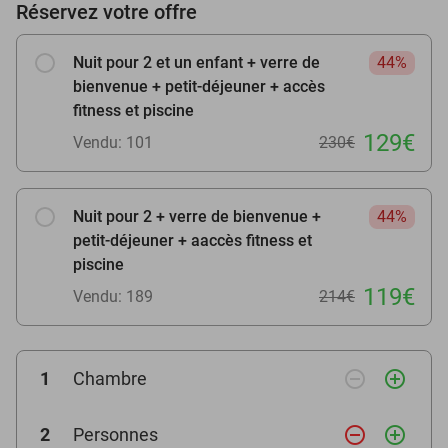
Réservez votre offre
Nuit pour 2 et un enfant + verre de
44%
bienvenue + petit-déjeuner + accès
fitness et piscine
129€
Vendu: 101
230€
Nuit pour 2 + verre de bienvenue +
44%
petit-déjeuner + aaccès fitness et
piscine
119€
Vendu: 189
214€
remove_circle_outline
add_circle_outline
1
Chambre
remove_circle_outline
add_circle_outline
2
Personnes