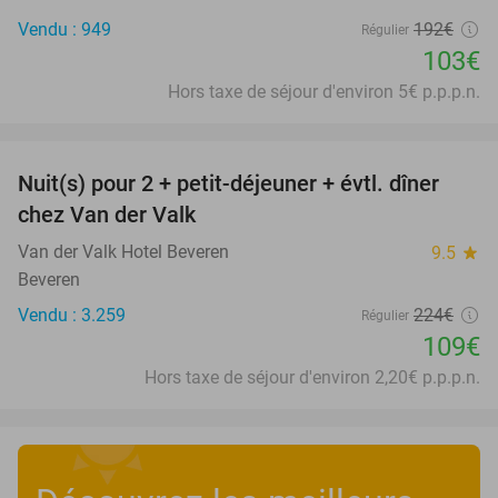
Vendu : 949
192€
Régulier
103€
Hors taxe de séjour d'environ 5€ p.p.p.n.
favorite_border
Nuit(s) pour 2 + petit-déjeuner + évtl. dîner
51%
chez Van der Valk
Van der Valk Hotel Beveren
9.5
star
Beveren
Vendu : 3.259
224€
Régulier
109€
Hors taxe de séjour d'environ 2,20€ p.p.p.n.