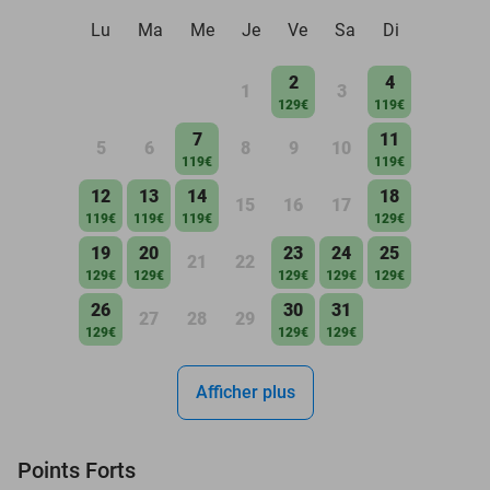
Lu
Ma
Me
Je
Ve
Sa
Di
2
4
1
3
129€
119€
7
11
5
6
8
9
10
119€
119€
12
13
14
18
15
16
17
119€
119€
119€
129€
19
20
23
24
25
21
22
129€
129€
129€
129€
129€
26
30
31
27
28
29
129€
129€
129€
Afficher plus
Points Forts