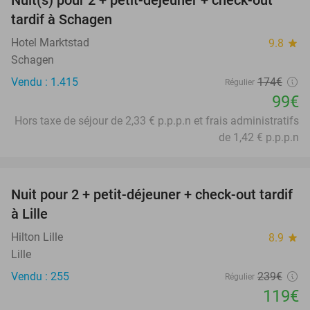
43%
tardif à Schagen
Hotel Marktstad
9.8
star
Schagen
Vendu : 1.415
174€
Régulier
99€
Hors taxe de séjour de 2,33 € p.p.p.n et frais administratifs
de 1,42 € p.p.p.n
favorite_border
Nuit pour 2 + petit-déjeuner + check-out tardif
50%
à Lille
Hilton Lille
8.9
star
Lille
Vendu : 255
239€
Régulier
119€