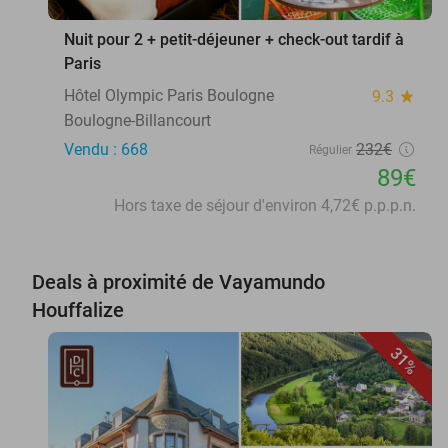
Nuit pour 2 + petit-déjeuner + check-out tardif à
Paris
Hôtel Olympic Paris Boulogne
9.3
star
Boulogne-Billancourt
Vendu : 668
232€
Régulier
89€
Hors taxe de séjour d'environ 4,72€ p.p.p.n.
Deals à proximité de Vayamundo
Houffalize
31%