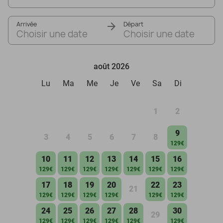
Arrivée
Départ
Choisir une date
Choisir une date
août 2026
Lu
Ma
Me
Je
Ve
Sa
Di
1
2
9
3
4
5
6
7
8
129€
10
11
12
13
14
15
16
129€
129€
129€
129€
129€
129€
129€
17
18
19
20
22
23
21
129€
129€
129€
129€
129€
129€
24
25
26
27
28
30
29
129€
129€
129€
129€
129€
129€