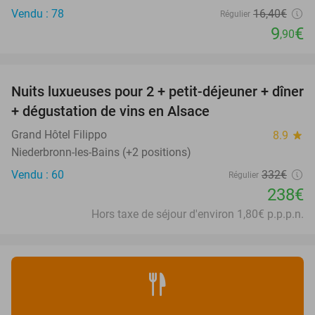
Vendu : 78
16
,40
€
Régulier
9
€
,90
favorite_border
Nuits luxueuses pour 2 + petit-déjeuner + dîner
28%
+ dégustation de vins en Alsace
Grand Hôtel Filippo
8.9
star
Niederbronn-les-Bains (+2 positions)
Vendu : 60
332€
Régulier
238€
Hors taxe de séjour d'environ 1,80€ p.p.p.n.