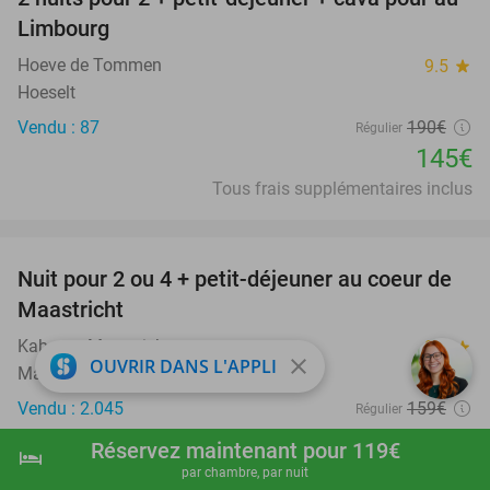
24%
Limbourg
Hoeve de Tommen
9.5
star
Hoeselt
Vendu : 87
190€
Régulier
145€
Tous frais supplémentaires inclus
favorite_border
Nuit pour 2 ou 4 + petit-déjeuner au coeur de
26%
Maastricht
Kaboom Maastricht
9.2
star
close
OUVRIR DANS L'APPLI
Maastricht (+2 positions)
Vendu : 2.045
159€
Régulier
118€
Réservez maintenant pour 119€
hotel
shopping_cart
Réserver maintenant
navigate_next
favorite_border
par chambre, par nuit