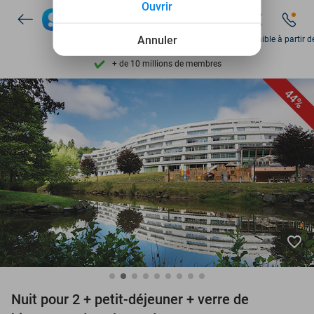
Ouvrir
Disponible 7 jours par semaine
Annuler
Disponible à partir d
+ de 10 millions de membres
9,4
basé sur
206 127 avis
Découvrez + de 15.000 deals
44%
Disponible 7 jours par semaine
+ de 10 millions de membres
favorite_border
Nuit pour 2 + petit-déjeuner + verre de