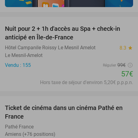
favorite_border
Nuit pour 2 + 1h d'accès au Spa + check-in
42%
anticipé en Île-de-France
Hôtel Campanile Roissy Le Mesnil Amelot
8.3
star
Le Mesnil-Amelot
Vendu : 155
99€
Régulier
57€
Hors taxe de séjour d'environ 5,20€ p.p.p.n.
favorite_border
Ticket de cinéma dans un cinéma Pathé en
40%
France
Pathé France
Amiens (+76 positions)