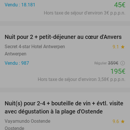
45€
Vendu : 18.181
Hors taxe de séjour d'environ 3€ p.p.p.n.
favorite_border
Nuit pour 2 + petit-déjeuner au cœur d'Anvers
46%
Secret 4-star Hotel Antwerpen
9.1
star
Antwerpen
Vendu : 987
359€
Régulier
195€
Hors taxe de séjour d'environ 3,58€ p.p.p.n.
favorite_border
Nuit(s) pour 2-4 + bouteille de vin + évtl. visite
46%
avec dégustation à la plage d'Ostende
Vayamundo Oostende
9.6
star
Oostende