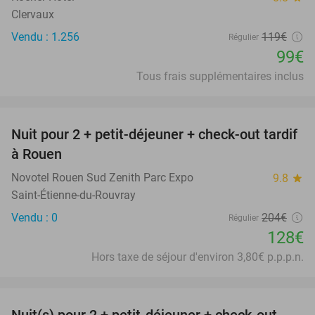
Clervaux
Vendu : 1.256
119€
Régulier
99€
Tous frais supplémentaires inclus
favorite_border
Nuit pour 2 + petit-déjeuner + check-out tardif
37%
à Rouen
Novotel Rouen Sud Zenith Parc Expo
9.8
star
Saint-Étienne-du-Rouvray
Vendu : 0
204€
Régulier
128€
Hors taxe de séjour d'environ 3,80€ p.p.p.n.
favorite_border
Nuit(s) pour 2 + petit-déjeuner + check-out