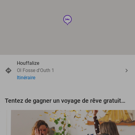
hotel
Houffalize
Ol Fosse d'Outh 1
Itinéraire
Tentez de gagner un voyage de rêve gratuit d'une valeur de 3.000 € !