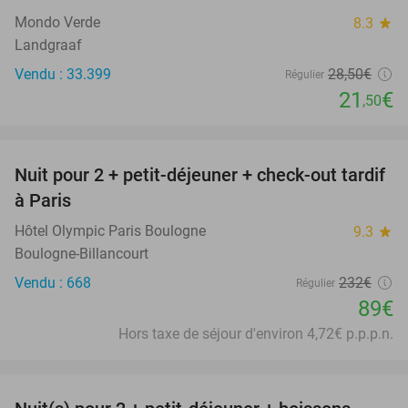
Mondo Verde
8.3
star
Landgraaf
Vendu : 33.399
28
,50
€
Régulier
21
€
,50
favorite_border
Nuit pour 2 + petit-déjeuner + check-out tardif
62%
à Paris
Hôtel Olympic Paris Boulogne
9.3
star
Boulogne-Billancourt
Vendu : 668
232€
Régulier
89€
Hors taxe de séjour d'environ 4,72€ p.p.p.n.
favorite_border