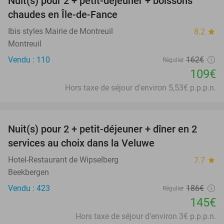
Nuit(s) pour 2 + petit-déjeuner + boissons
33%
chaudes en Île-de-Fance
Ibis styles Mairie de Montreuil
8.2
star
Montreuil
Vendu : 110
162€
Régulier
109€
Hors taxe de séjour d'environ 5,53€ p.p.p.n.
favorite_border
Nuit(s) pour 2 + petit-déjeuner + dîner en 2
22%
services au choix dans la Veluwe
Hotel-Restaurant de Wipselberg
7.7
star
Beekbergen
Vendu : 423
186€
Régulier
145€
Hors taxe de séjour d'environ 3€ p.p.p.n.