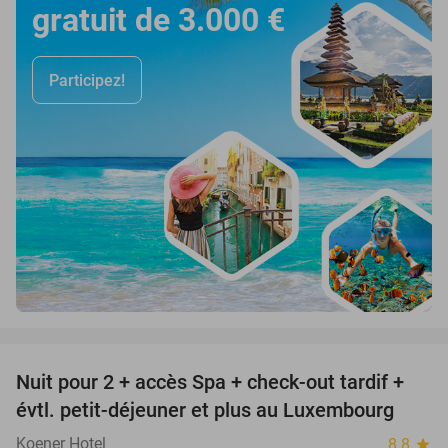
gratuit de 3.000 €
Participez!
favorite_border
Nuit pour 2 + accès Spa + check-out tardif +
17%
évtl. petit-déjeuner et plus au Luxembourg
Koener Hotel
8.8
star