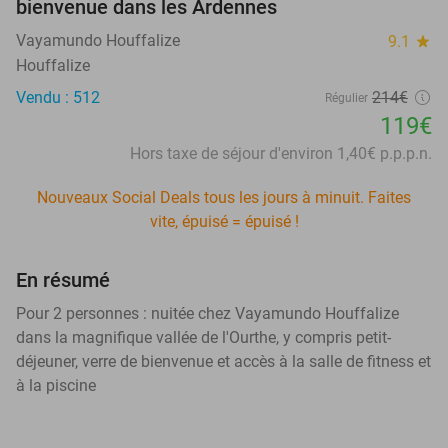
bienvenue dans les Ardennes
Vayamundo Houffalize
9.1
star
Houffalize
Vendu : 512
214€
Régulier
119€
Hors taxe de séjour d'environ 1,40€ p.p.p.n.
Nouveaux Social Deals tous les jours à minuit. Faites
vite, épuisé = épuisé !
En résumé
Pour 2 personnes : nuitée chez Vayamundo Houffalize
dans la magnifique vallée de l'Ourthe, y compris petit-
déjeuner, verre de bienvenue et accès à la salle de fitness et
à la piscine