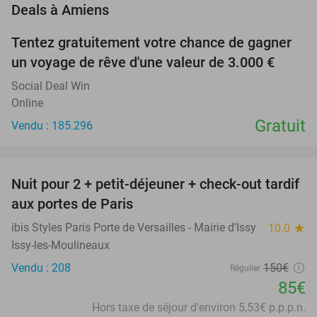
favorite_border
Deals à Amiens
Tentez gratuitement votre chance de gagner
un voyage de rêve d'une valeur de 3.000 €
Social Deal Win
Online
Gratuit
Vendu : 185.296
favorite_border
Nuit pour 2 + petit-déjeuner + check-out tardif
43%
aux portes de Paris
ibis Styles Paris Porte de Versailles - Mairie d'Issy
10.0
star
Issy-les-Moulineaux
Vendu : 208
150€
Régulier
85€
Hors taxe de séjour d'environ 5,53€ p.p.p.n.