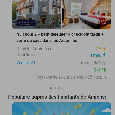
favorite_border
Nuit pour 2 + petit-déjeuner + check-out tardif +
verre de cava dans les Ardennes
Hôtel du Commerce
7.5
star
Houffalize
4 min.
directions_walk
Vendu : 51
205€
Régulier
142€
Hors taxe de séjour d'environ 2€ p.p.p.n.
Populaire auprès des habitants de Amiens: