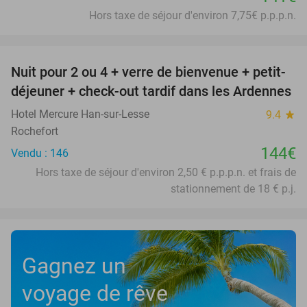
Hors taxe de séjour d'environ 7,75€ p.p.p.n.
favorite_border
Nuit pour 2 ou 4 + verre de bienvenue + petit-
déjeuner + check-out tardif dans les Ardennes
Hotel Mercure Han-sur-Lesse
9.4
star
Rochefort
144€
Vendu : 146
Hors taxe de séjour d'environ 2,50 € p.p.p.n. et frais de
stationnement de 18 € p.j.
Gagnez un
voyage de rêve