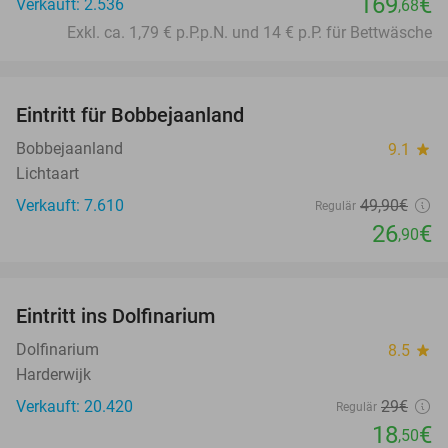
169
€
Verkauft: 2.536
,68
Exkl. ca. 1,79 € p.P.p.N. und 14 € p.P. für Bettwäsche
favorite_border
Eintritt für Bobbejaanland
46%
Bobbejaanland
9.1
star
Lichtaart
Verkauft: 7.610
49
,90
€
Regulär
26
€
,90
favorite_border
Eintritt ins Dolfinarium
36%
Dolfinarium
8.5
star
Harderwijk
Verkauft: 20.420
29€
Regulär
18
€
,50