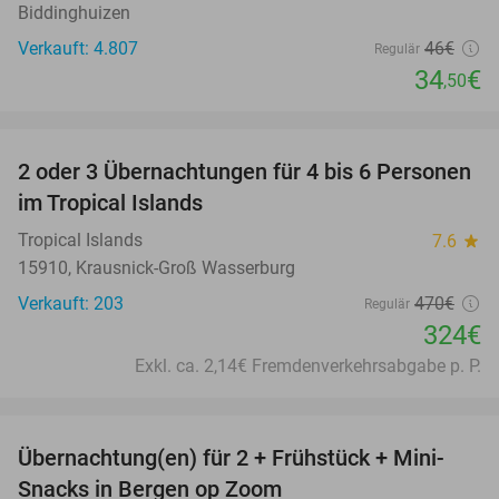
Biddinghuizen
Verkauft: 4.807
46€
Regulär
34
€
,50
favorite_border
2 oder 3 Übernachtungen für 4 bis 6 Personen
31%
im Tropical Islands
Tropical Islands
7.6
star
15910, Krausnick-Groß Wasserburg
Verkauft: 203
470€
Regulär
324€
Exkl. ca. 2,14€ Fremdenverkehrsabgabe p. P.
favorite_border
Übernachtung(en) für 2 + Frühstück + Mini-
44%
Snacks in Bergen op Zoom