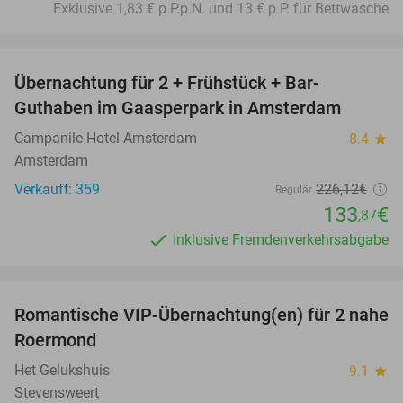
Exklusive 1,83 € p.P.p.N. und 13 € p.P. für Bettwäsche
favorite_border
Übernachtung für 2 + Frühstück + Bar-
41%
Guthaben im Gaasperpark in Amsterdam
Campanile Hotel Amsterdam
8.4
star
Amsterdam
Verkauft: 359
226
,12
€
Regulär
133
€
,87
Inklusive Fremdenverkehrsabgabe
favorite_border
Romantische VIP-Übernachtung(en) für 2 nahe
35%
Roermond
Het Gelukshuis
9.1
star
Stevensweert