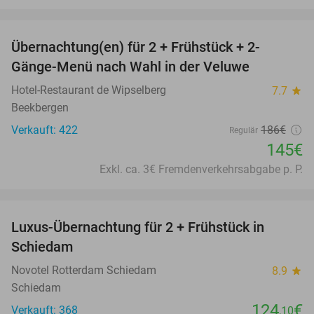
favorite_border
Übernachtung(en) für 2 + Frühstück + 2-
22%
Gänge-Menü nach Wahl in der Veluwe
Hotel-Restaurant de Wipselberg
7.7
star
Beekbergen
Verkauft: 422
186€
Regulär
145€
Exkl. ca. 3€ Fremdenverkehrsabgabe p. P.
favorite_border
Luxus-Übernachtung für 2 + Frühstück in
Schiedam
Novotel Rotterdam Schiedam
8.9
star
Schiedam
124
€
Verkauft: 368
,10