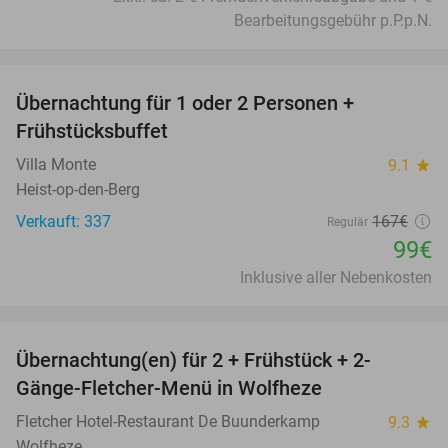
Bearbeitungsgebühr p.P.p.N.
favorite_border
Übernachtung für 1 oder 2 Personen +
41%
Frühstücksbuffet
Villa Monte
9.1
star
Heist-op-den-Berg
Verkauft: 337
167€
Regulär
99€
Inklusive aller Nebenkosten
favorite_border
Übernachtung(en) für 2 + Frühstück + 2-
13%
Gänge-Fletcher-Menü in Wolfheze
Fletcher Hotel-Restaurant De Buunderkamp
9.3
star
Wolfheze