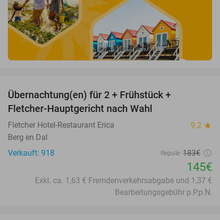
favorite_border
Übernachtung(en) für 2 + Frühstück +
21%
Fletcher-Hauptgericht nach Wahl
Fletcher Hotel-Restaurant Erica
9.2
star
Berg en Dal
Verkauft: 918
183€
Regulär
145€
Exkl. ca. 1,63 € Fremdenverkehrsabgabe und 1,37 €
Bearbeitungsgebühr p.P.p.N.
favorite_border