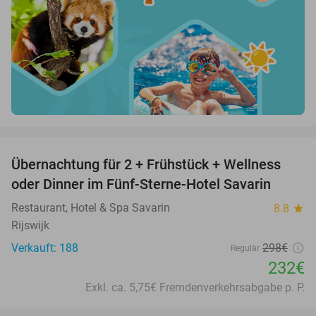
favorite_border
Übernachtung für 2 + Frühstück + Wellness
22%
oder Dinner im Fünf-Sterne-Hotel Savarin
Restaurant, Hotel & Spa Savarin
8.8
star
Rijswijk
Verkauft: 188
298€
Regulär
232€
Exkl. ca. 5,75€ Fremdenverkehrsabgabe p. P.
favorite_border