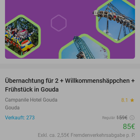
favorite_border
Übernachtung für 2 + Willkommenshäppchen +
47%
Frühstück in Gouda
Campanile Hotel Gouda
8.1
star
Gouda
Verkauft: 273
159€
Regulär
85€
Exkl. ca. 2,55€ Fremdenverkehrsabgabe p. P.