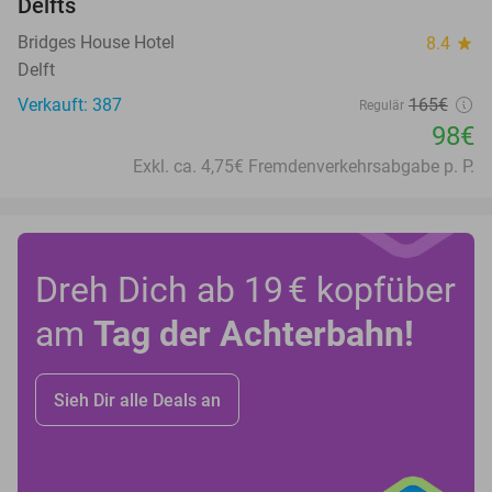
Delfts
Bridges House Hotel
8.4
star
Delft
Verkauft: 387
165€
Regulär
98€
Exkl. ca. 4,75€ Fremdenverkehrsabgabe p. P.
Dreh Dich ab 19 € kopfüber
am
Tag der Achterbahn!
Sieh Dir alle Deals an