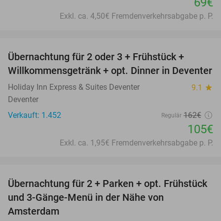
69€
Exkl. ca. 4,50€ Fremdenverkehrsabgabe p. P.
favorite_border
Übernachtung für 2 oder 3 + Frühstück +
35%
Willkommensgetränk + opt. Dinner in Deventer
Holiday Inn Express & Suites Deventer
9.1
star
Deventer
Verkauft: 1.452
162€
Regulär
105€
Exkl. ca. 1,95€ Fremdenverkehrsabgabe p. P.
favorite_border
Übernachtung für 2 + Parken + opt. Frühstück
51%
und 3-Gänge-Menü in der Nähe von
Amsterdam