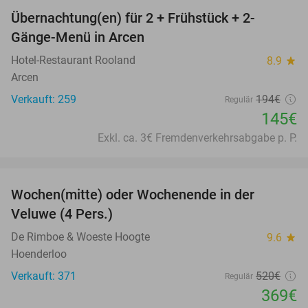
Übernachtung(en) für 2 + Frühstück + 2-
25%
Gänge-Menü in Arcen
Hotel-Restaurant Rooland
8.9
star
Arcen
Verkauft: 259
194€
Regulär
145€
Exkl. ca. 3€ Fremdenverkehrsabgabe p. P.
favorite_border
Wochen(mitte) oder Wochenende in der
34%
Veluwe (4 Pers.)
De Rimboe & Woeste Hoogte
9.6
star
Hoenderloo
Verkauft: 371
520€
Regulär
369€