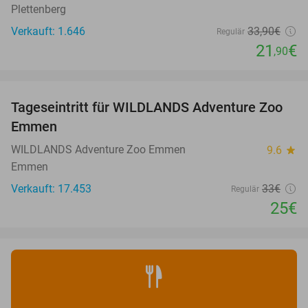
Plettenberg
Verkauft: 1.646
33
,90
€
Regulär
21
€
,90
favorite_border
Tageseintritt für WILDLANDS Adventure Zoo
24%
Emmen
WILDLANDS Adventure Zoo Emmen
9.6
star
Emmen
Verkauft: 17.453
33€
Regulär
25€