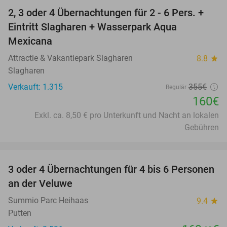
2, 3 oder 4 Übernachtungen für 2 - 6 Pers. +
55%
Eintritt Slagharen + Wasserpark Aqua
Mexicana
Attractie & Vakantiepark Slagharen
8.8
star
Slagharen
Verkauft: 1.315
355€
Regulär
160€
Exkl. ca. 8,50 € pro Unterkunft und Nacht an lokalen
Gebühren
favorite_border
3 oder 4 Übernachtungen für 4 bis 6 Personen
an der Veluwe
Summio Parc Heihaas
9.4
star
Putten