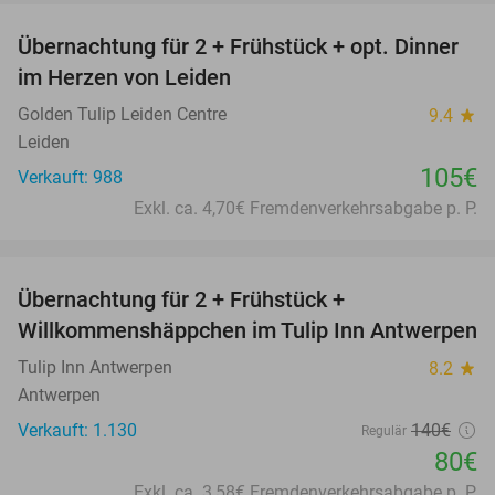
Übernachtung für 2 + Frühstück + opt. Dinner
im Herzen von Leiden
Golden Tulip Leiden Centre
9.4
star
Leiden
105€
Verkauft: 988
Exkl. ca. 4,70€ Fremdenverkehrsabgabe p. P.
favorite_border
Übernachtung für 2 + Frühstück +
43%
Willkommenshäppchen im Tulip Inn Antwerpen
Tulip Inn Antwerpen
8.2
star
Antwerpen
Verkauft: 1.130
140€
Regulär
80€
Exkl. ca. 3,58€ Fremdenverkehrsabgabe p. P.