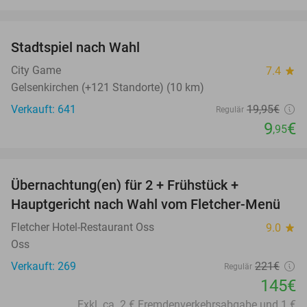
favorite_border
Stadtspiel nach Wahl
50%
City Game
7.4
star
Gelsenkirchen (+121 Standorte) (10 km)
Verkauft: 641
19
,95
€
Regulär
9
€
,95
favorite_border
Übernachtung(en) für 2 + Frühstück +
34%
Hauptgericht nach Wahl vom Fletcher-Menü
Fletcher Hotel-Restaurant Oss
9.0
star
Oss
Verkauft: 269
221€
Regulär
145€
Exkl. ca. 2 € Fremdenverkehrsabgabe und 1 €