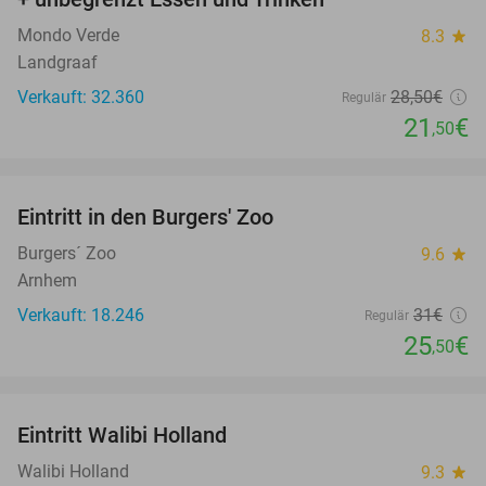
Mondo Verde
8.3
star
Landgraaf
Verkauft: 32.360
28
,50
€
Regulär
21
€
,50
favorite_border
Eintritt in den Burgers' Zoo
18%
Burgers´ Zoo
9.6
star
Arnhem
Verkauft: 18.246
31€
Regulär
25
€
,50
favorite_border
Eintritt Walibi Holland
25%
Walibi Holland
9.3
star