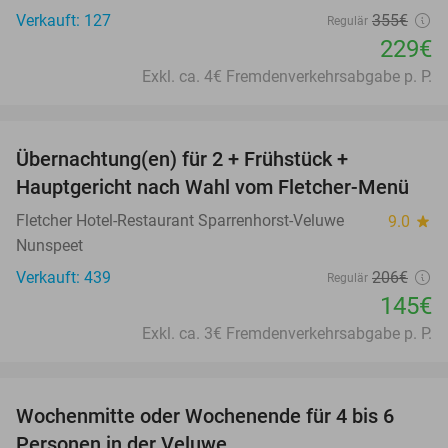
Verkauft: 127
355€
Regulär
229€
Exkl. ca. 4€ Fremdenverkehrsabgabe p. P.
favorite_border
Übernachtung(en) für 2 + Frühstück +
30%
Hauptgericht nach Wahl vom Fletcher-Menü
Fletcher Hotel-Restaurant Sparrenhorst-Veluwe
9.0
star
Nunspeet
Verkauft: 439
206€
Regulär
145€
Exkl. ca. 3€ Fremdenverkehrsabgabe p. P.
favorite_border
Wochenmitte oder Wochenende für 4 bis 6
Personen in der Veluwe