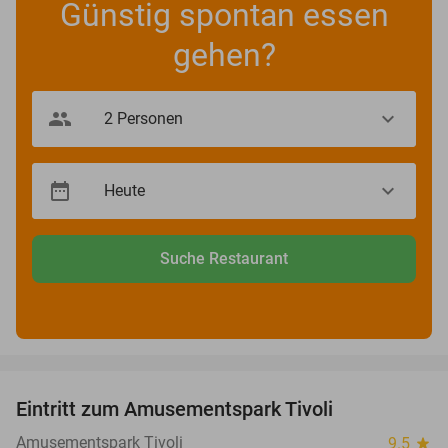
Günstig spontan essen
gehen?
Suche Restaurant
favorite_border
Eintritt zum Amusementspark Tivoli
12%
Amusementspark Tivoli
9.5
star