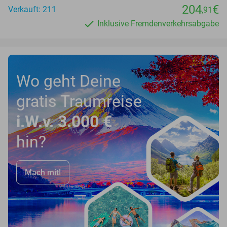
204
€
Verkauft: 211
,91
Inklusive Fremdenverkehrsabgabe
Wo geht Deine
gratis Traumreise
i.W.v. 3.000 €
hin?
Mach mit!