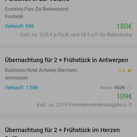
Summio Parc De Berkenhorst
Kootwijk
180€
Verkauft: 696
Exkl. ca. 3,35 € p.P.p.N. und 14 € p.P. für Bettwäsche
favorite_border
Übernachtung für 2 + Frühstück in Antwerpen
33%
Radisson Hotel Antwerp Berchem
9.6
star
Antwerpen
Verkauft: 1.586
162€
Regulär
109€
Exkl. ca. 2,97€ Fremdenverkehrsabgabe p. P.
favorite_border
Übernachtung für 2 + Frühstück im Herzen
41%