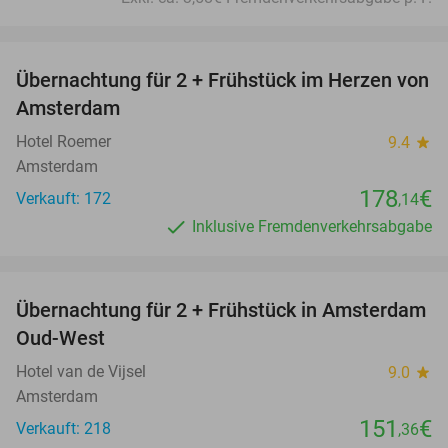
favorite_border
Übernachtung für 2 + Frühstück im Herzen von
Amsterdam
Hotel Roemer
9.4
star
Amsterdam
178
€
Verkauft: 172
,14
Inklusive Fremdenverkehrsabgabe
favorite_border
Übernachtung für 2 + Frühstück in Amsterdam
Oud-West
Hotel van de Vijsel
9.0
star
Amsterdam
151
€
Verkauft: 218
,36