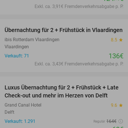
Exkl. ca. 3,91€ Fremdenverkehrsabgabe p. P.
favorite_border
Übernachtung für 2 + Frühstück in Vlaardingen
ibis Rotterdam Vlaardingen
8.5
star
Vlaardingen
136€
Verkauft: 71
Exkl. ca. 3,43€ Fremdenverkehrsabgabe p. P.
favorite_border
Luxus Übernachtung für 2 + Frühstück + Late
58%
SOLD
Check-out und mehr im Herzen von Delft
OUT
Grand Canal Hotel
9.6
star
Delft
Verkauft: 1.291
164€
Regulär