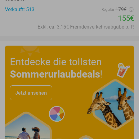
Verkauft: 513
179€
Regulär
155€
Exkl. ca. 3,15€ Fremdenverkehrsabgabe p. P.
Entdecke die tollsten
Sommerurlaubdeals
!
Jetzt ansehen