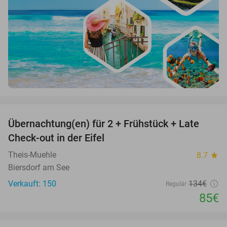
favorite_border
Übernachtung(en) für 2 + Frühstück + Late
37%
Check-out in der Eifel
Theis-Muehle
8.7
star
Biersdorf am See
Verkauft: 150
134€
Regulär
85€
favorite_border