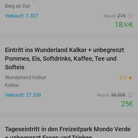
Berg en Dal
Verkauft: 1.307
21€
Regulär
18
€
,50
favorite_border
Eintritt ins Wunderland Kalkar + unbegrenzt
32%
Pommes, Eis, Softdrinks, Kaffee, Tee und
Softeis
Wunderland Kalkar
8.9
star
Kalkar
Verkauft: 27.339
36
,50
€
Regulär
25€
favorite_border
Tageseintritt in den Freizeitpark Mondo Verde
25%
+ unbegrenzt Essen und Trinken