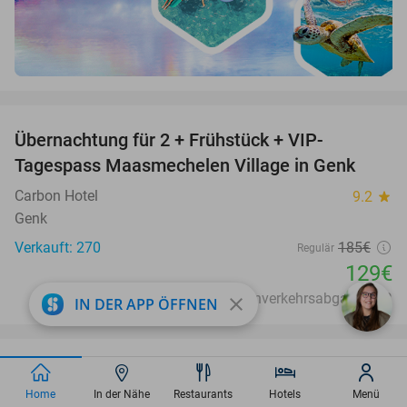
favorite_border
Übernachtung für 2 + Frühstück + VIP-
30%
Tagespass Maasmechelen Village in Genk
Carbon Hotel
9.2
star
Genk
Verkauft: 270
185€
Regulär
129€
Exkl. ca. 7,50€ Fremdenverkehrsabgabe p. P.
close
IN DER APP ÖFFNEN
favorite_border
Übernachtung für 2 + Frühstück im Herzen von
33%
Home
In der Nähe
Restaurants
Hotels
Menü
Genk