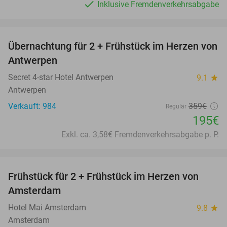
Inklusive Fremdenverkehrsabgabe
favorite_border
Übernachtung für 2 + Frühstück im Herzen von
46%
Antwerpen
Secret 4-star Hotel Antwerpen
9.1
star
Antwerpen
Verkauft: 984
359€
Regulär
195€
Exkl. ca. 3,58€ Fremdenverkehrsabgabe p. P.
favorite_border
Frühstück für 2 + Frühstück im Herzen von
Amsterdam
Hotel Mai Amsterdam
9.8
star
Amsterdam