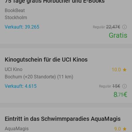
100%
75 Tage gratis Hörbücher und E-Books
BookBeat
Stockholm
Verkauft: 39.265
22
,47
€
Regulär
Gratis
favorite_border
Kinogutschein für die UCI Kinos
42%
UCI Kino
10.0
star
Bochum (+20 Standorte) (11 km)
Verkauft: 4.615
15€
Regulär
8
€
,75
favorite_border
Eintritt in das Schwimmparadies AquaMagis
35%
AquaMagis
9.0
star