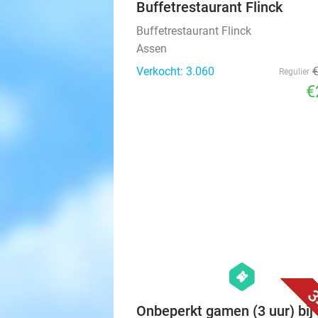
Buffetrestaurant Flinck
Buffetrestaurant Flinck
Assen
Verkocht: 3.060
Regulier
€
hexagon
events
3
Onbeperkt gamen (3 uur) bij