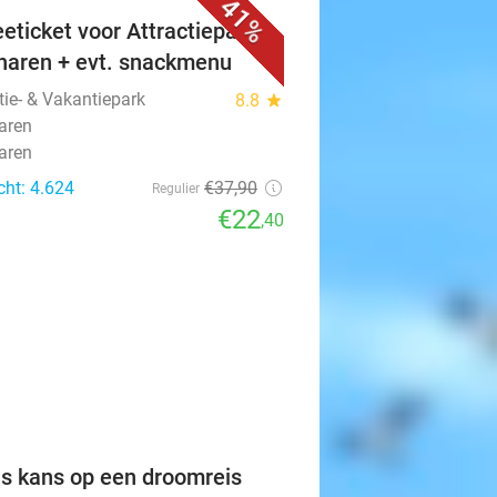
41%
eeticket voor Attractiepark
haren + evt. snackmenu
tie- & Vakantiepark
8.8
star
aren
aren
cht: 4.624
€37
,90
Regulier
€22
,40
favorite_border
is kans op een droomreis