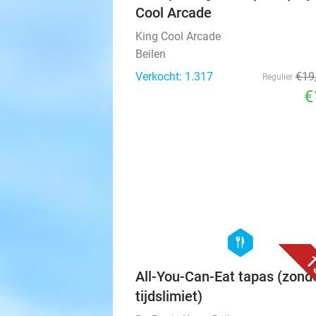
Cool Arcade
King Cool Arcade
Beilen
Verkocht: 1.317
€19
Regulier
€
hexagon
food
1
All-You-Can-Eat tapas (zond
tijdslimiet)