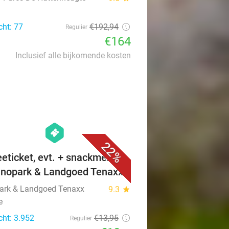
cht: 77
€192
,94
Regulier
€164
Inclusief alle bijkomende kosten
favorite_border
hexagon
events
22%
eeticket, evt. + snackmenu
Dinopark & Landgoed Tenaxx
ark & Landgoed Tenaxx
9.3
star
e
cht: 3.952
€13
,95
Regulier