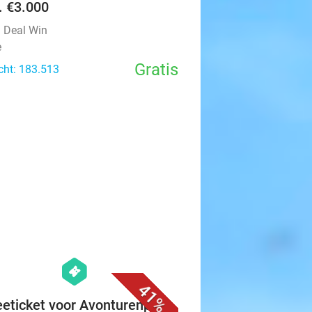
v. €3.000
l Deal Win
e
Gratis
cht: 183.513
favorite_border
hexagon
events
41%
eeticket voor Avonturenpark