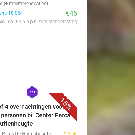
e (+ meerdere locaties)
€45
cht: 18.054
xcl. ca. €3 p.p.p.n. toeristenbelasting
favorite_border
hexagon
hotel
15%
 of 4 overnachtingen voor 2
6 personen bij Center Parcs
uttenheugte
r Parcs De Huttenheugte
9.5
star