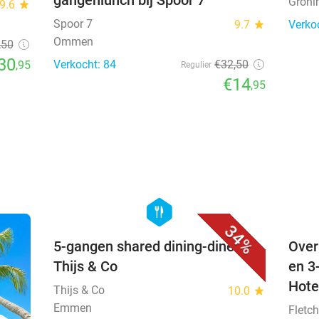
gangenlunch bij Spoor 7
Groni
9.6
star
Spoor 7
9.7
star
Verko
Ommen
,50
30
Verkocht: 84
€32
,50
,95
Regulier
€14
,95
favorite_border
hexagon
food
34%
5-gangen shared dining-diner bij
Over
Thijs & Co
en 3
Hote
Thijs & Co
10.0
star
Emmen
Fletch