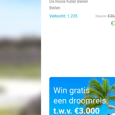
De Rooie Kater Beilen
Beilen
Verkocht: 1.235
€36
Regulier
€
Win gratis
een droomreis
t.w.v. €3.000