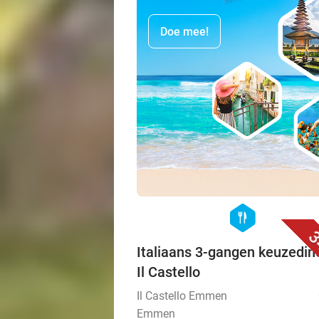
Doe mee!
hexagon
food
3
Italiaans 3-gangen keuzedine
Il Castello
Il Castello Emmen
Emmen