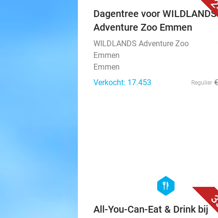
2
Dagentree voor WILDLANDS
Adventure Zoo Emmen
WILDLANDS Adventure Zoo
Emmen
Emmen
Verkocht: 17.453
Regulier
hexagon
food
3
All-You-Can-Eat & Drink bij