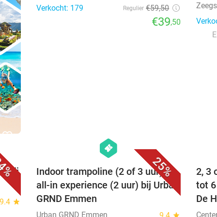
Zeegs
Verkocht: 179
€59
,50
Regulier
€39
Verko
,50
E
favorite_border
favorite_border
hexagon
events
4%
25%
r bij
Indoor trampoline (2 of 3 uur) of
2, 3
all-in experience (2 uur) bij Urban
tot 
GRND Emmen
De H
9.4
star
Urban GRND Emmen
Cente
9.4
star