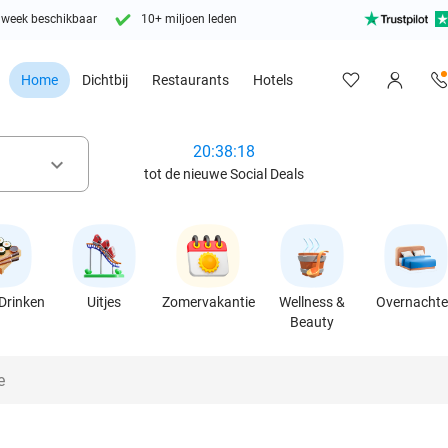
 week beschikbaar
10+ miljoen leden
Home
Dichtbij
Restaurants
Hotels
20:38:17
keyboard_arrow_down
tot de nieuwe Social Deals
Drinken
Uitjes
Zomervakantie
Wellness &
Overnacht
Beauty