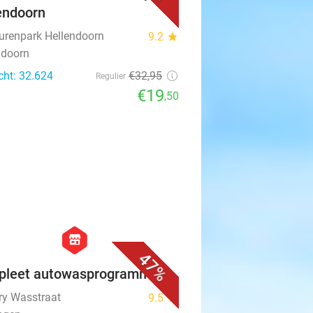
endoorn
urenpark Hellendoorn
9.2
star
ndoorn
cht: 32.624
€32
,95
Regulier
€19
,50
favorite_border
hexagon
store
47%
pleet autowasprogramma
ry Wasstraat
9.5
star