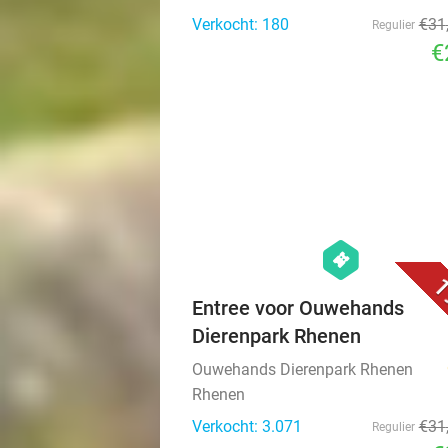
Verkocht: 180
€31
Regulier
€
hexagon
events
1
Entree voor Ouwehands
Dierenpark Rhenen
Ouwehands Dierenpark Rhenen
Rhenen
Verkocht: 3.071
€31
Regulier