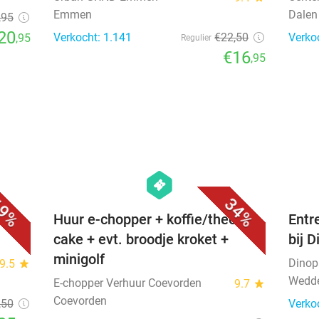
Emmen
Dalen
,95
20
Verkocht: 1.141
€22
,50
Verko
,95
Regulier
€16
,95
favorite_border
favorite_border
hexagon
events
9%
34%
Huur e-chopper + koffie/thee +
Entr
cake + evt. broodje kroket +
bij 
minigolf
Dinop
9.5
star
Wedd
E-chopper Verhuur Coevorden
9.7
star
Coevorden
,50
Verko