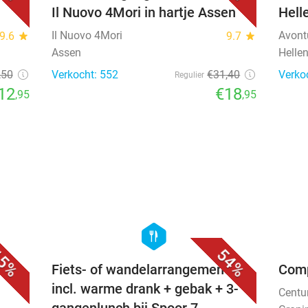
Il Nuovo 4Mori in hartje Assen
Hell
Il Nuovo 4Mori
Avont
9.6
star
9.7
star
Assen
Helle
,50
Verkocht: 552
€31
,40
Verko
Regulier
12
€18
,95
,95
favorite_border
favorite_border
hexagon
food
5%
54%
er
Fiets- of wandelarrangement
Com
incl. warme drank + gebak + 3-
Centu