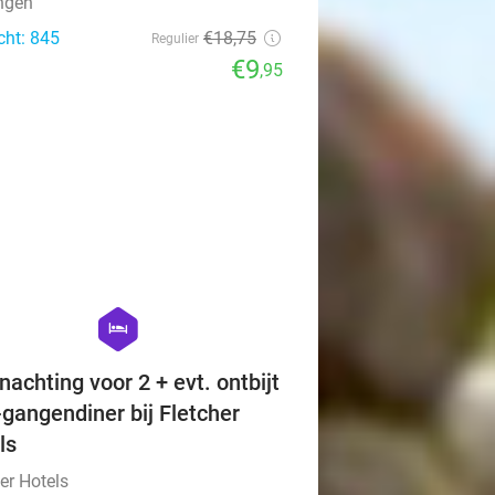
ngen
cht: 845
€18
,75
Regulier
€9
,95
favorite_border
hexagon
hotel
nachting voor 2 + evt. ontbijt
-gangendiner bij Fletcher
ls
er Hotels