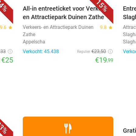
4%
15%
All-in entreeticket voor Verkeers-
Entr
en Attractiepark Duinen Zathe
Slag
Verkeers- en Attractiepark Duinen
Attrac
9.6
star
9.8
star
Zathe
Slagh
Appelscha
Slagh
€33
Verkocht: 45.438
€23
,50
Verko
Regulier
€25
€19
,99
favorite_border
3%
Grat