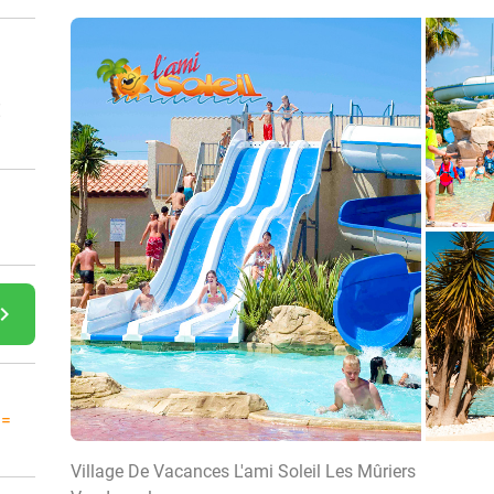
€
gate_next
 =
Village De Vacances L'ami Soleil Les Mûriers