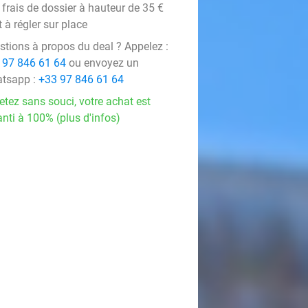
frais de dossier à hauteur de 35 €
 à régler sur place
stions à propos du deal ? Appelez :
 97 846 61 64
ou envoyez un
tsapp :
+33 97 846 61 64
etez sans souci, votre achat est
nti à 100% (plus d'infos)