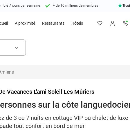
nible 7 jours par semaine
+ de 10 millions de membres
cueil
À proximité
Restaurants
Hôtels
keyboard_arrow_down
 De Vacances L'ami Soleil Les Mûriers
 personnes sur la côte languedoci
ez de 3 ou 7 nuits en cottage VIP ou chalet de luxe
apade tout confort en bord de mer