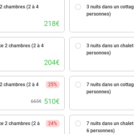
 2 chambres (2 à 4
3 nuits dans un cotta
plaisirs du littoral. Entre détente, loisirs et découverte
personnes)
réussies sous le soleil du sud.
218€
Cottage VIP 2 chambres (2 à 4 personnes)
35 m²
uxe 2 chambres (2 à 4
3 nuits dans un chale
2 chambres
personnes)
1 lit double et 2 lits simples
204€
2 salles de bain avec douche
Toilettes séparées
 2 chambres (2 à 4
25%
7 nuits dans un cotta
Coin salon
personnes)
Télévision
510€
665€
Éventuellement Wifi
Climatisation
uxe 2 chambres (2 à
24%
7 nuits dans un chale
Cuisine équipée
6 personnes)
lave-vaisselle