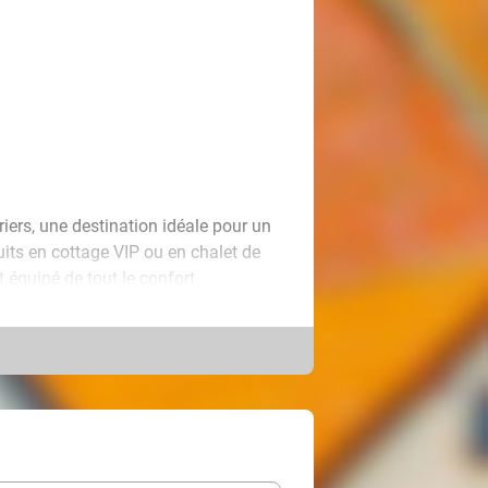
iers, une destination idéale pour un
uits en cottage VIP ou en chalet de
t équipé de tout le confort
s hébergements modernes et spacieux
 et partager des moments conviviaux
terranée, le village de vacances
r tous les âges. Vous pourrez
isirs et des animations sur place
rmet de savourer pleinement les