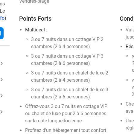
Vendres-plage
vos
 Le
Points Forts
Condi
nfo
)
Multideal :
Val
l
jus
3 ou 7 nuits dans un cottage VIP 2
chambres (2 à 4 personnes)
Rése
3 ou 7 nuits dans un cottage VIP 3
r
ard_arrow_right
chambres (2 à 6 personnes)
‘
s
3 ou 7 nuits dans un chalet de luxe 2
ard_arrow_right
chambres (2 à 4 personnes)
v
v
3 ou 7 nuits dans un chalet de luxe 3
2
ard_arrow_right
chambres (2 à 6 personnes)
Che
Offrez-vous 3 ou 7 nuits en cottage VIP
ard_arrow_right
ava
ou chalet de luxe pour 2 à 6 personnes
sur la côte languedocienne
Une
régl
Profitez d'un hébergement tout confort