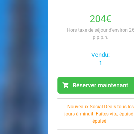
204€
Hors taxe de séjour d'environ 2
p.p.p.n.
Vendu:
1
shopping_cart
Réserver maintenant
navi
Nouveaux Social Deals tous les
jours à minuit. Faites vite, épuisé
épuisé !