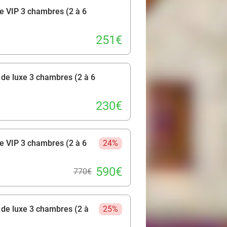
ge VIP 3 chambres (2 à 6
s, tout est réuni pour des vacances
251€
t de luxe 3 chambres (2 à 6
230€
ge VIP 3 chambres (2 à 6
24%
590€
770€
t de luxe 3 chambres (2 à
25%