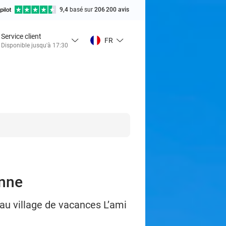
9,4
basé sur
206 200 avis
Service client
FR
Disponible jusqu'à 17:30
enne
 au village de vacances L’ami