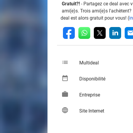
Gratuit?!
- Partagez ce deal avec 
ami(e)s. Trois ami(e)s l'achètent?
deal est alors gratuit pour vous! (
i
whatsapp
linkedin
fb
mai
list
keybo
Multideal
date_range
keybo
Disponibilité
work
keybo
Entreprise
language
keybo
Site Internet