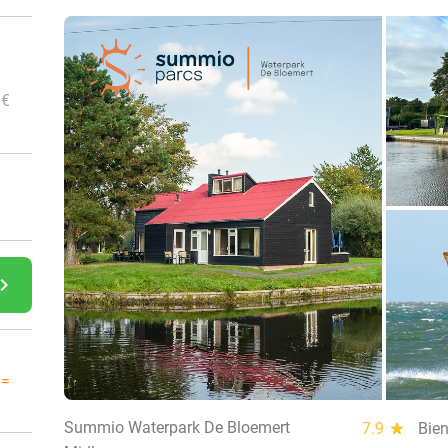
 €
gate_next
 =
Summio Waterpark De Bloemert
7.9
star
Bie