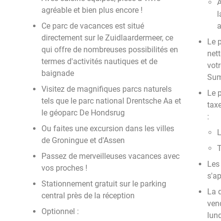
A
agréable et bien plus encore !
l
Ce parc de vacances est situé
a
directement sur le Zuidlaardermeer, ce
Le p
qui offre de nombreuses possibilités en
nett
termes d'activités nautiques et de
vot
baignade
Su
Visitez de magnifiques parcs naturels
Le p
tels que le parc national Drentsche Aa et
tax
le géoparc De Hondsrug
:
Ou faites une excursion dans les villes
L
de Groningue et d'Assen
T
Passez de merveilleuses vacances avec
Les
vos proches !
s'ap
Stationnement gratuit sur le parking
La 
central près de la réception
ven
Optionnel :
lund