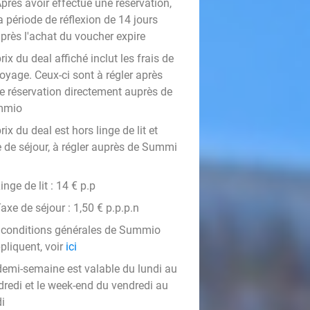
près avoir effectué une réservation,
a période de réflexion de 14 jours
près l'achat du voucher expire
rix du deal affiché inclut les frais de
oyage. Ceux-ci sont à régler après
re réservation directement auprès de
mmio
rix du deal est hors linge de lit et
e de séjour, à régler auprès de Summi
inge de lit : 14 € p.p
axe de séjour : 1,50 € p.p.p.n
 conditions générales de Summio
pliquent, voir
ici
demi-semaine est valable du lundi au
dredi et le week-end du vendredi au
i