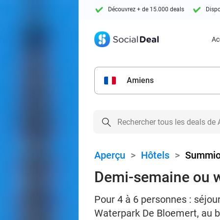
Découvrez + de 15.000 deals
Dispo
Ac
Amiens
Aperçu
>
Hôtels
>
Summio
Demi-semaine ou w
Pour 4 à 6 personnes : séj
Waterpark De Bloemert, au b