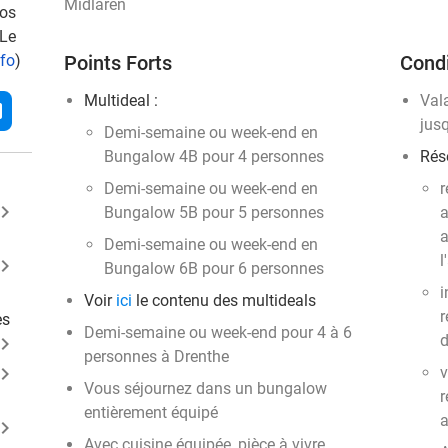
Midlaren
vos
 Le
nfo
)
Points Forts
Condi
Multideal :
Val
l
jus
Demi-semaine ou week-end en
Bungalow 4B pour 4 personnes
Rése
Demi-semaine ou week-end en
r
ard_arrow_right
Bungalow 5B pour 5 personnes
a
a
Demi-semaine ou week-end en
l
ard_arrow_right
Bungalow 6B pour 6 personnes
i
Voir
ici
le contenu des multideals
r
es
Demi-semaine ou week-end pour 4 à 6
d
ard_arrow_right
personnes à Drenthe
ard_arrow_right
v
Vous séjournez dans un bungalow
r
entièrement équipé
a
ard_arrow_right
Avec cuisine équipée, pièce à vivre