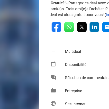
Gratuit?!
- Partagez ce deal avec 
ami(e)s. Trois ami(e)s l'achètent?
deal est alors gratuit pour vous! (
i
whatsapp
linkedin
fb
mai
list
keybo
Multideal
date_range
keybo
Disponibilité
chat
Sélection de commentair
keybo
work
keybo
Entreprise
language
keybo
Site Internet