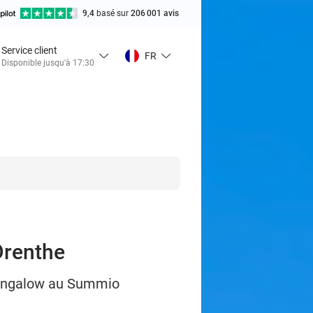
9,4
basé sur
206 001 avis
Service client
FR
Disponible jusqu'à 17:30
Drenthe
bungalow au Summio