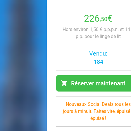
226
€
,50
Hors environ 1,50 € p.p.p.n. et 14
p.p. pour le linge de lit
Vendu:
184
shopping_cart
Réserver maintenant
navi
Nouveaux Social Deals tous les
jours à minuit. Faites vite, épuisé
épuisé !