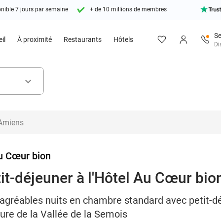
nible 7 jours par semaine
+ de 10 millions de membres
Se
il
À proximité
Restaurants
Hôtels
Di
keyboard_arrow_down
u Cœur bion
tit-déjeuner à l'Hôtel Au Cœur bio
agréables nuits en chambre standard avec petit-déj
ure de la Vallée de la Semois