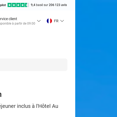
9,4
basé sur
206 123 avis
rvice client
FR
sponible à partir de 09:00
n
euner inclus à l'Hôtel Au