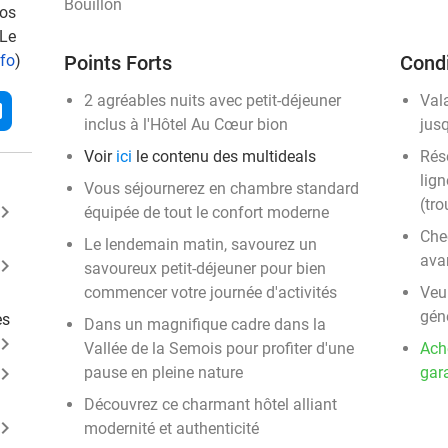
Bouillon
vos
 Le
nfo
)
Points Forts
Condi
2 agréables nuits avec petit-déjeuner
Val
l
inclus à l'Hôtel Au Cœur bion
jus
Voir
ici
le contenu des multideals
Rése
lign
Vous séjournerez en chambre standard
(tro
ard_arrow_right
équipée de tout le confort moderne
Chec
Le lendemain matin, savourez un
ava
ard_arrow_right
savoureux petit-déjeuner pour bien
commencer votre journée d'activités
Veui
gén
es
Dans un magnifique cadre dans la
ard_arrow_right
Vallée de la Semois pour profiter d'une
Ach
ard_arrow_right
pause en pleine nature
gara
Découvrez ce charmant hôtel alliant
ard_arrow_right
modernité et authenticité