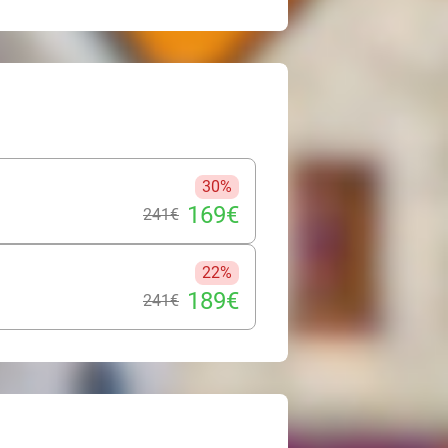
30%
169€
241€
22%
189€
241€