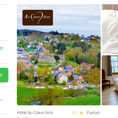
€
n:
gate_next
 =
Hôtel Au Cœur bion
9.1
star
Parfait