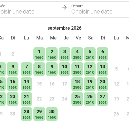
ivée
Départ
oisir une date
Choisir une date
septembre 2026
Sa
Di
Lu
Ma
Me
Je
Ve
Sa
Di
Lu
1
2
3
4
5
6
1
2
166€
166€
166€
250€
261€
166€
8
9
7
8
9
10
11
12
13
5
1€
166€
166€
166€
166€
166€
250€
261€
166€
5
16
14
18
19
20
15
16
17
12
1
1€
166€
166€
250€
261€
166€
2
23
21
25
26
27
22
23
24
19
2
1€
166€
166€
250€
261€
166€
28
29
30
9
30
26
2
166€
166€
166€