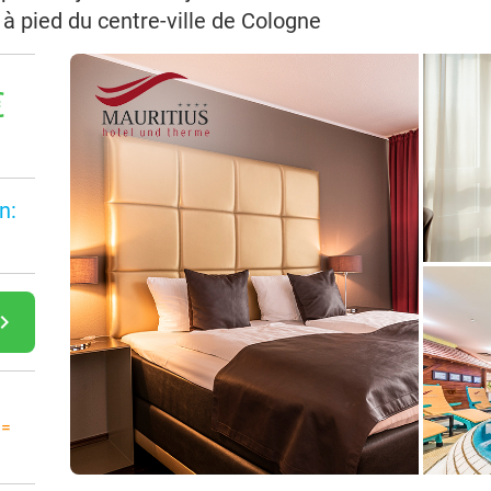
à pied du centre-ville de Cologne
€
n:
gate_next
 =