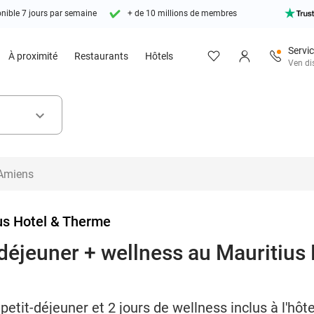
nible 7 jours par semaine
+ de 10 millions de membres
Servic
À proximité
Restaurants
Hôtels
Ven di
keyboard_arrow_down
us Hotel & Therme
t-déjeuner + wellness au Mauritius
petit-déjeuner et 2 jours de wellness inclus à l'hôte