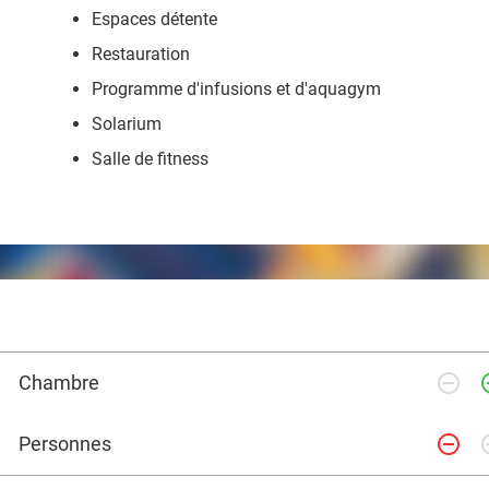
Espaces détente
Restauration
Programme d'infusions et d'aquagym
Solarium
Salle de fitness
remove_circle_outline
add_ci
Chambre
remove_circle_outline
add_ci
Personnes