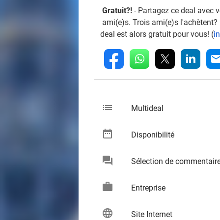
Gratuit?!
- Partagez ce deal avec 
ami(e)s. Trois ami(e)s l'achètent?
deal est alors gratuit pour vous! (
i
whatsapp
linkedin
fb
mai
list
keybo
Multideal
date_range
keybo
Disponibilité
chat
Sélection de commentair
keybo
work
keybo
Entreprise
language
keybo
Site Internet