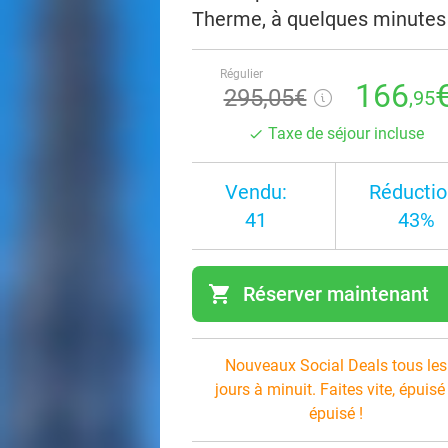
Therme, à quelques minutes 
Régulier
166
295,05€
,95
Taxe de séjour incluse
Vendu:
Réductio
41
43%
shopping_cart
Réserver maintenant
navi
Nouveaux Social Deals tous les
jours à minuit. Faites vite, épuisé
épuisé !