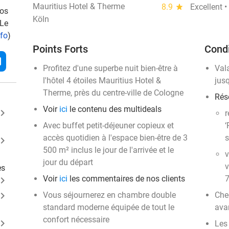
Mauritius Hotel & Therme
8.9
star
Excellent 
vos
Köln
 Le
nfo
)
Points Forts
Condi
l
Profitez d'une superbe nuit bien-être à
Val
l'hôtel 4 étoiles Mauritius Hotel &
jus
Therme, près du centre-ville de Cologne
Rése
Voir
ici
le contenu des multideals
ard_arrow_right
r
Avec buffet petit-déjeuner copieux et
‘
accès quotidien à l'espace bien-être de 3
s
ard_arrow_right
500 m² inclus le jour de l'arrivée et le
v
jour du départ
v
es
Voir
ici
les commentaires de nos clients
7
ard_arrow_right
ard_arrow_right
Vous séjournerez en chambre double
Chec
standard moderne équipée de tout le
ava
confort nécessaire
ard_arrow_right
Les