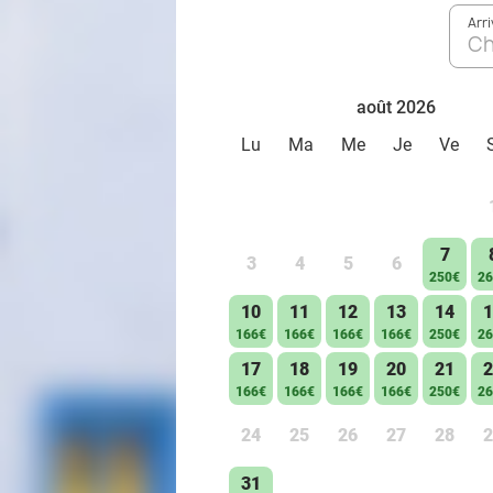
Arr
Ch
août 2026
Lu
Ma
Me
Je
Ve
7
3
4
5
6
250€
26
10
11
12
13
14
1
166€
166€
166€
166€
250€
26
17
18
19
20
21
2
166€
166€
166€
166€
250€
26
24
25
26
27
28
2
31