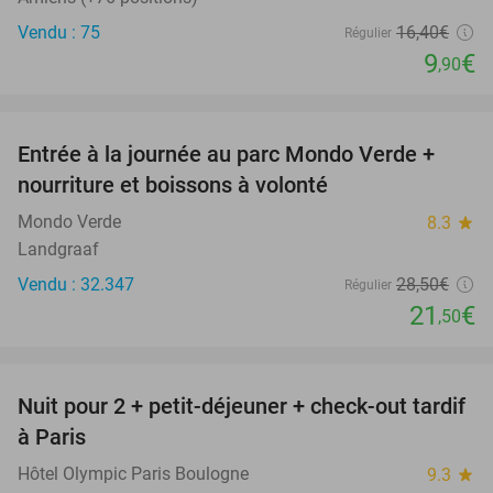
Vendu : 75
16
,40
€
Régulier
9
€
,90
favorite_border
Entrée à la journée au parc Mondo Verde +
25%
nourriture et boissons à volonté
Mondo Verde
8.3
star
Landgraaf
Vendu : 32.347
28
,50
€
Régulier
21
€
,50
favorite_border
Nuit pour 2 + petit-déjeuner + check-out tardif
62%
à Paris
Hôtel Olympic Paris Boulogne
9.3
star