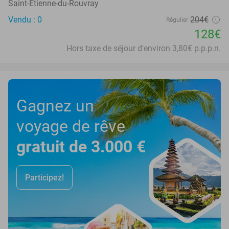
Saint-Étienne-du-Rouvray
Vendu : 0
204€
Régulier
128€
Hors taxe de séjour d'environ 3,80€ p.p.p.n.
Gagnez un
voyage de rêve
gratuit de 3.000 €
Participez!