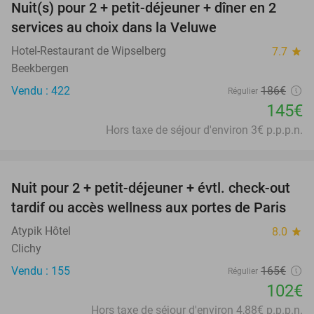
Nuit(s) pour 2 + petit-déjeuner + dîner en 2
22%
services au choix dans la Veluwe
Hotel-Restaurant de Wipselberg
7.7
star
Beekbergen
Vendu : 422
186€
Régulier
145€
Hors taxe de séjour d'environ 3€ p.p.p.n.
favorite_border
Nuit pour 2 + petit-déjeuner + évtl. check-out
38%
tardif ou accès wellness aux portes de Paris
Atypik Hôtel
8.0
star
Clichy
Vendu : 155
165€
Régulier
102€
Hors taxe de séjour d'environ 4,88€ p.p.p.n.