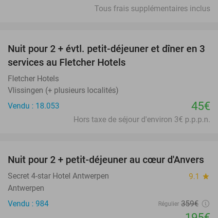
Tous frais supplémentaires inclus
favorite_border
Nuit pour 2 + évtl. petit-déjeuner et dîner en 3
services au Fletcher Hotels
Fletcher Hotels
Vlissingen (+ plusieurs localités)
45€
Vendu : 18.053
Hors taxe de séjour d'environ 3€ p.p.p.n.
favorite_border
Nuit pour 2 + petit-déjeuner au cœur d'Anvers
46%
Secret 4-star Hotel Antwerpen
9.1
star
Antwerpen
Vendu : 984
359€
Régulier
195€