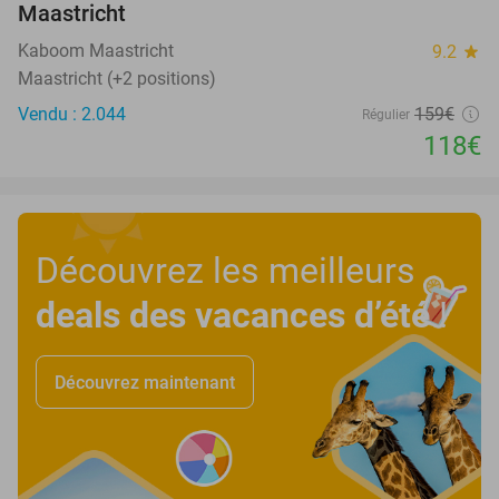
Maastricht
Kaboom Maastricht
9.2
star
Maastricht (+2 positions)
Vendu : 2.044
159€
Régulier
118€
Découvrez les meilleurs
deals des vacances d’été
!
Découvrez maintenant