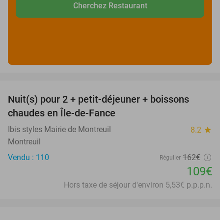
Cherchez Restaurant
favorite_border
Nuit(s) pour 2 + petit-déjeuner + boissons
33%
chaudes en Île-de-Fance
Ibis styles Mairie de Montreuil
8.2
star
Montreuil
Vendu : 110
162€
Régulier
109€
Hors taxe de séjour d'environ 5,53€ p.p.p.n.
favorite_border