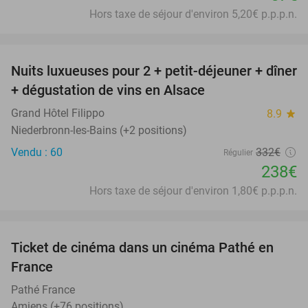
Hors taxe de séjour d'environ 5,20€ p.p.p.n.
favorite_border
Nuits luxueuses pour 2 + petit-déjeuner + dîner
28%
+ dégustation de vins en Alsace
Grand Hôtel Filippo
8.9
star
Niederbronn-les-Bains (+2 positions)
Vendu : 60
332€
Régulier
238€
Hors taxe de séjour d'environ 1,80€ p.p.p.n.
favorite_border
Ticket de cinéma dans un cinéma Pathé en
40%
France
Pathé France
Amiens (+76 positions)