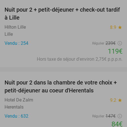
Nuit pour 2 + petit-déjeuner + check-out tardif
50%
à Lille
Hilton Lille
8.9
star
Lille
Vendu : 254
239€
Régulier
119€
Hors taxe de séjour d'environ 2,75€ p.p.p.n.
favorite_border
Nuit pour 2 dans la chambre de votre choix +
43%
petit-déjeuner au coeur d'Herentals
Hotel De Zalm
9.2
star
Herentals
Vendu : 632
147€
Régulier
84€