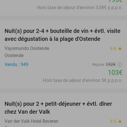
Hors taxe de séjour d'environ 3,58€ p.p.p.n.
favorite_border
Nuit(s) pour 2-4 + bouteille de vin + évtl. visite
46%
avec dégustation à la plage d'Ostende
Vayamundo Oostende
9.6
star
Oostende
Vendu : 949
192€
Régulier
103€
Hors taxe de séjour d'environ 5€ p.p.p.n.
favorite_border
Nuit(s) pour 2 + petit-déjeuner + évtl. dîner
51%
chez Van der Valk
Van der Valk Hotel Beveren
9.5
star