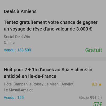
favorite_border
Deals à Amiens
Tentez gratuitement votre chance de gagner
un voyage de rêve d'une valeur de 3.000 €
Social Deal Win
Online
Gratuit
Vendu : 183.500
favorite_border
Nuit pour 2 + 1h d'accès au Spa + check-in
42%
anticipé en Île-de-France
Hôtel Campanile Roissy Le Mesnil Amelot
8.3
star
Le Mesnil-Amelot
Vendu : 155
99€
Régulier
57€