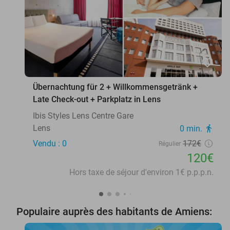
favorite_border
Übernachtung für 2 + Willkommensgetränk +
Late Check-out + Parkplatz in Lens
Ibis Styles Lens Centre Gare
Lens
0 min.
directions_walk
Vendu : 0
172€
Régulier
120€
Hors taxe de séjour d'environ 1€ p.p.p.n.
Populaire auprès des habitants de Amiens: