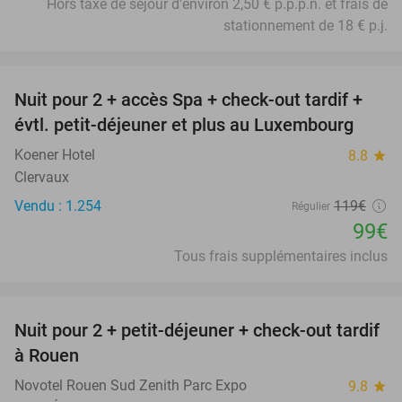
Hors taxe de séjour d'environ 2,50 € p.p.p.n. et frais de
stationnement de 18 € p.j.
favorite_border
Nuit pour 2 + accès Spa + check-out tardif +
17%
évtl. petit-déjeuner et plus au Luxembourg
Koener Hotel
8.8
star
Clervaux
Vendu : 1.254
119€
Régulier
99€
Tous frais supplémentaires inclus
favorite_border
Nuit pour 2 + petit-déjeuner + check-out tardif
37%
à Rouen
Novotel Rouen Sud Zenith Parc Expo
9.8
star