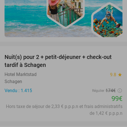
favorite_border
Nuit(s) pour 2 + petit-déjeuner + check-out
43%
tardif à Schagen
Hotel Marktstad
9.8
star
Schagen
Vendu : 1.415
174€
Régulier
99€
Hors taxe de séjour de 2,33 € p.p.p.n et frais administratifs
de 1,42 € p.p.p.n
favorite_border