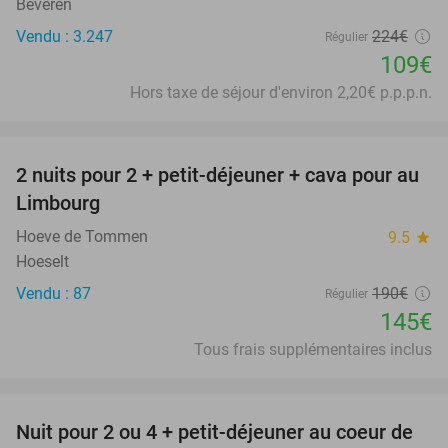
Beveren
Vendu : 3.247
224€
Régulier
109€
Hors taxe de séjour d'environ 2,20€ p.p.p.n.
favorite_border
2 nuits pour 2 + petit-déjeuner + cava pour au
24%
Limbourg
Hoeve de Tommen
9.5
star
Hoeselt
Vendu : 87
190€
Régulier
145€
Tous frais supplémentaires inclus
favorite_border
Nuit pour 2 ou 4 + petit-déjeuner au coeur de
26%