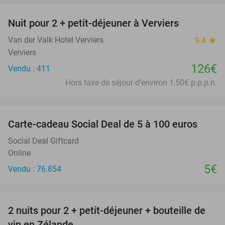
Nuit pour 2 + petit-déjeuner à Verviers
Van der Valk Hotel Verviers
9.4
star
Verviers
126€
Vendu : 411
Hors taxe de séjour d'environ 1,50€ p.p.p.n.
favorite_border
Carte-cadeau Social Deal de 5 à 100 euros
Social Deal Giftcard
Online
5€
Vendu : 76.854
favorite_border
2 nuits pour 2 + petit-déjeuner + bouteille de
55%
vin en Zélande