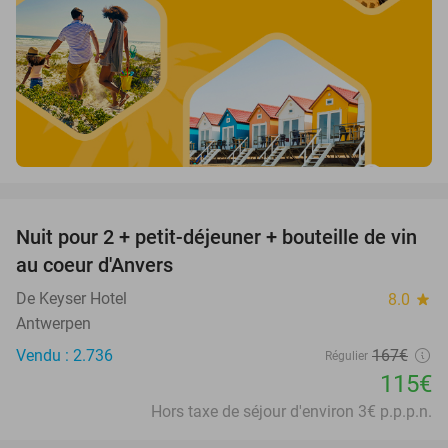
favorite_border
Nuit pour 2 + petit-déjeuner + bouteille de vin
31%
au coeur d'Anvers
De Keyser Hotel
8.0
star
Antwerpen
Vendu : 2.736
167€
Régulier
115€
Hors taxe de séjour d'environ 3€ p.p.p.n.
favorite_border