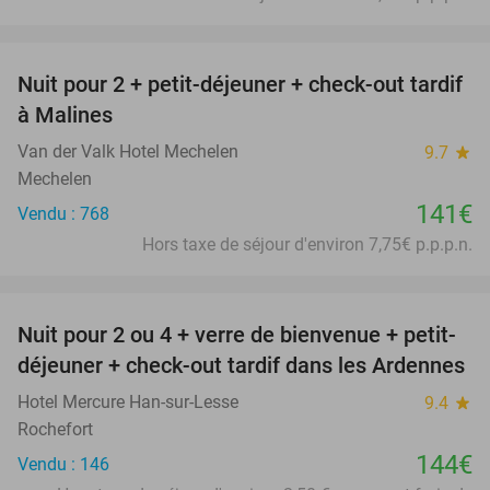
favorite_border
Nuit pour 2 + petit-déjeuner + check-out tardif
à Malines
Van der Valk Hotel Mechelen
9.7
star
Mechelen
141€
Vendu : 768
Hors taxe de séjour d'environ 7,75€ p.p.p.n.
favorite_border
Nuit pour 2 ou 4 + verre de bienvenue + petit-
déjeuner + check-out tardif dans les Ardennes
Hotel Mercure Han-sur-Lesse
9.4
star
Rochefort
144€
Vendu : 146