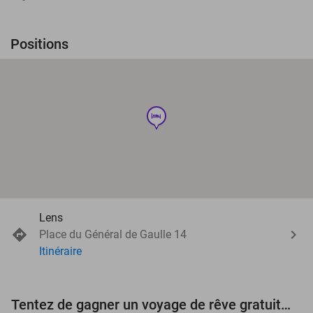
Positions
hotel
Lens
Place du Général de Gaulle 14
Itinéraire
Tentez de gagner un voyage de rêve gratuit d'une valeur de 3.000 € !