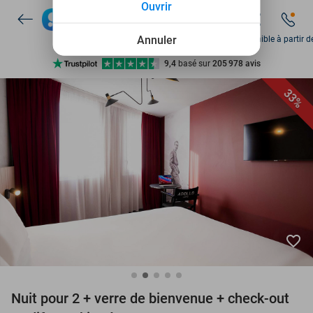
Ouvrir
+ de 10 millions de membres
Annuler
Disponible à partir d
9,4
basé sur
205 978 avis
Découvrez + de 15.000 deals
33%
Disponible 7 jours par semaine
+ de 10 millions de membres
favorite_border
Nuit pour 2 + verre de bienvenue + check-out