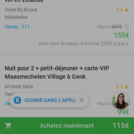
Hotel Bij Boone
9.4
star
Meliskerke
Vendu : 211
347€
Régulier
155€
Hors taxe de séjour d'environ 2,05€ p.p.p.n.
favorite_border
Nuit pour 2 + petit-déjeuner + carte VIP
45%
Maasmechelen Village à Genk
M Hotel Genk
8.9
star
Genk
close
OUVRIR DANS L'APPLI
Vendu : 1.201
180€
Régulier
99€
Hors taxe de séjour d'environ 8€ p.p.p.n.
115€
shopping_cart
Achetez maintenant
favorite_border