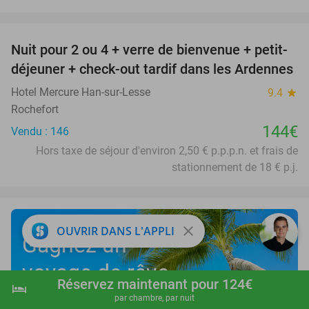
favorite_border
Nuit pour 2 ou 4 + verre de bienvenue + petit-
déjeuner + check-out tardif dans les Ardennes
Hotel Mercure Han-sur-Lesse
9.4
star
Rochefort
144€
Vendu : 146
Hors taxe de séjour d'environ 2,50 € p.p.p.n. et frais de
stationnement de 18 € p.j.
close
OUVRIR DANS L'APPLI
Gagnez un
voyage de rêve
Réservez maintenant pour 124€
hotel
shopping_cart
Réserver maintenant
navigate_next
gratuit de 3.000 €
par chambre, par nuit