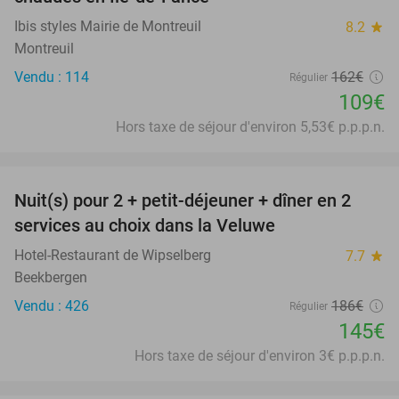
Ibis styles Mairie de Montreuil
8.2
star
Montreuil
Vendu : 114
162€
Régulier
109€
Hors taxe de séjour d'environ 5,53€ p.p.p.n.
favorite_border
Nuit(s) pour 2 + petit-déjeuner + dîner en 2
22%
services au choix dans la Veluwe
Hotel-Restaurant de Wipselberg
7.7
star
Beekbergen
Vendu : 426
186€
Régulier
145€
Hors taxe de séjour d'environ 3€ p.p.p.n.
favorite_border