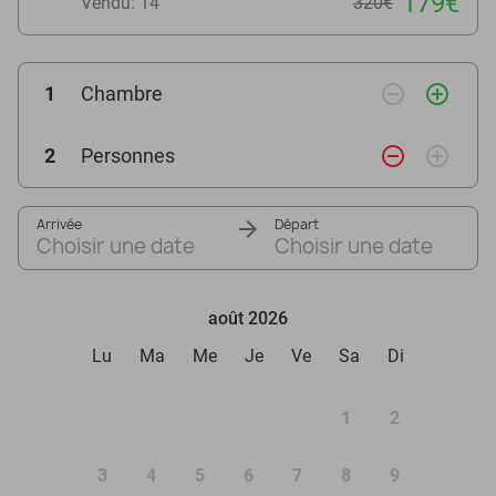
179€
Vendu: 14
320€
remove_circle_outline
add_circle_outline
1
Chambre
remove_circle_outline
add_circle_outline
2
Personnes
Arrivée
Départ
Choisir une date
Choisir une date
août 2026
Lu
Ma
Me
Je
Ve
Sa
Di
1
2
3
4
5
6
7
8
9