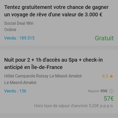
Tentez gratuitement votre chance de gagner
un voyage de rêve d'une valeur de 3.000 €
Social Deal Win
Online
Gratuit
Vendu : 189.515
favorite_border
Nuit pour 2 + 1h d'accès au Spa + check-in
42%
anticipé en Île-de-France
Hôtel Campanile Roissy Le Mesnil Amelot
8.3
star
Le Mesnil-Amelot
Vendu : 156
99€
Régulier
57€
Hors taxe de séjour d'environ 5,20€ p.p.p.n.