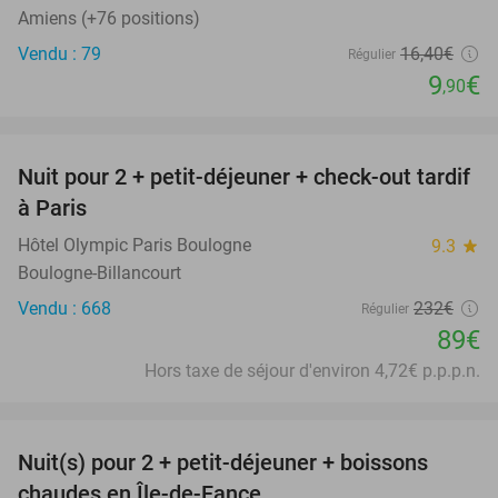
Amiens (+76 positions)
Vendu : 79
16
,40
€
Régulier
9
€
,90
favorite_border
Nuit pour 2 + petit-déjeuner + check-out tardif
62%
à Paris
Hôtel Olympic Paris Boulogne
9.3
star
Boulogne-Billancourt
Vendu : 668
232€
Régulier
89€
Hors taxe de séjour d'environ 4,72€ p.p.p.n.
favorite_border
Nuit(s) pour 2 + petit-déjeuner + boissons
33%
chaudes en Île-de-Fance