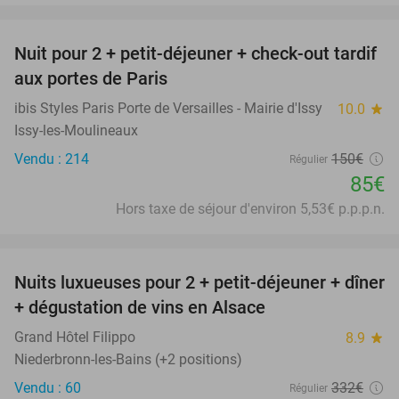
favorite_border
Nuit pour 2 + petit-déjeuner + check-out tardif
43%
aux portes de Paris
ibis Styles Paris Porte de Versailles - Mairie d'Issy
10.0
star
Issy-les-Moulineaux
Vendu : 214
150€
Régulier
85€
Hors taxe de séjour d'environ 5,53€ p.p.p.n.
favorite_border
Nuits luxueuses pour 2 + petit-déjeuner + dîner
28%
+ dégustation de vins en Alsace
Grand Hôtel Filippo
8.9
star
Niederbronn-les-Bains (+2 positions)
Vendu : 60
332€
Régulier