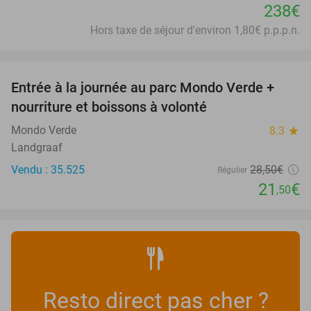
238€
Hors taxe de séjour d'environ 1,80€ p.p.p.n.
favorite_border
Entrée à la journée au parc Mondo Verde +
25%
nourriture et boissons à volonté
Mondo Verde
8.3
star
Landgraaf
Vendu : 35.525
28
,50
€
Régulier
21
€
,50
Resto direct pas cher ?