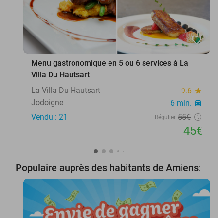
favorite_border
Menu gastronomique en 5 ou 6 services à La
Villa Du Hautsart
La Villa Du Hautsart
9.6
star
Jodoigne
6 min.
directions_car
Vendu : 21
55€
Régulier
45€
Populaire auprès des habitants de Amiens: