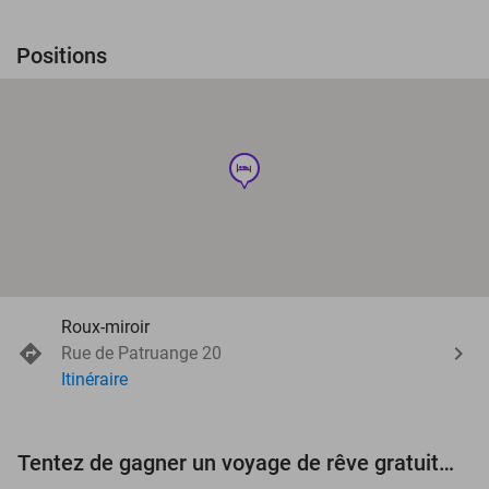
Positions
hotel
Roux-miroir
Rue de Patruange 20
Itinéraire
Tentez de gagner un voyage de rêve gratuit d'une valeur de 3.000 € !