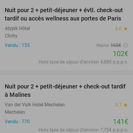
Nuit pour 2 + petit-déjeuner + évtl. check-out
38%
tardif ou accès wellness aux portes de Paris
Atypik Hôtel
8.0
star
Clichy
Vendu : 155
165€
Régulier
102€
Hors taxe de séjour d'environ 4,88€ p.p.p.n.
favorite_border
Nuit pour 2 + petit-déjeuner + check-out tardif
à Malines
Van der Valk Hotel Mechelen
9.7
star
Mechelen
141€
Vendu : 770
Hors taxe de séjour d'environ 7,75€ p.p.p.n.