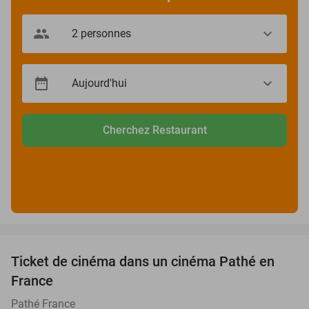
Cherchez Restaurant
favorite_border
Ticket de cinéma dans un cinéma Pathé en
40%
France
Pathé France