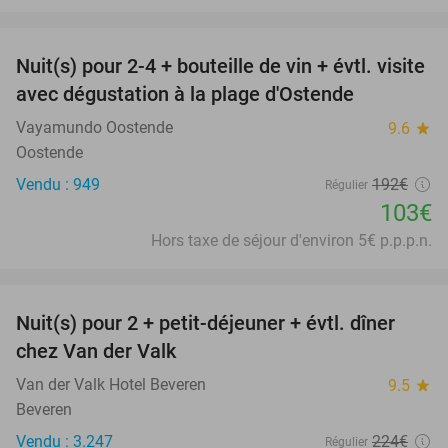
favorite_border
Nuit(s) pour 2-4 + bouteille de vin + évtl. visite
46%
avec dégustation à la plage d'Ostende
Vayamundo Oostende
9.6
star
Oostende
Vendu : 949
192€
Régulier
103€
Hors taxe de séjour d'environ 5€ p.p.p.n.
favorite_border
Nuit(s) pour 2 + petit-déjeuner + évtl. dîner
51%
chez Van der Valk
Van der Valk Hotel Beveren
9.5
star
Beveren
Vendu : 3.247
224€
Régulier