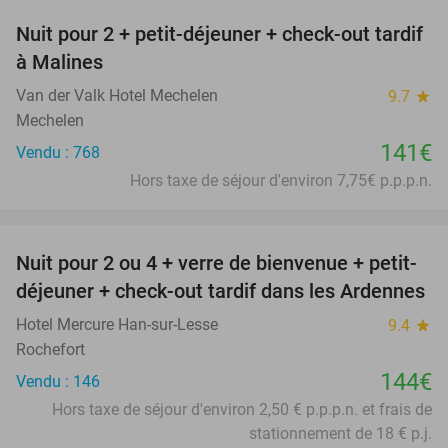
Nuit pour 2 + petit-déjeuner + check-out tardif
à Malines
Van der Valk Hotel Mechelen
9.7
star
Mechelen
141€
Vendu : 768
Hors taxe de séjour d'environ 7,75€ p.p.p.n.
favorite_border
Nuit pour 2 ou 4 + verre de bienvenue + petit-
déjeuner + check-out tardif dans les Ardennes
Hotel Mercure Han-sur-Lesse
9.4
star
Rochefort
144€
Vendu : 146
Hors taxe de séjour d'environ 2,50 € p.p.p.n. et frais de
stationnement de 18 € p.j.