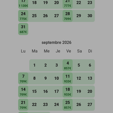
17
21
18
19
20
22
23
1 130€
777€
24
28
25
26
27
29
30
775€
709€
31
687€
septembre 2026
Lu
Ma
Me
Je
Ve
Sa
Di
4
1
2
3
5
6
857€
7
11
8
9
10
12
13
709€
933€
14
18
15
16
17
19
20
709€
933€
21
25
22
23
24
26
27
709€
857€