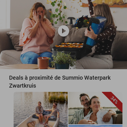
play_circle
Deals à proximité de Summio Waterpark
Zwartkruis
34%