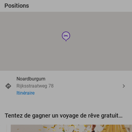
Positions
hotel
Noardburgum
Rijksstraatweg 78
Itinéraire
Tentez de gagner un voyage de rêve gratuit d'une valeur de 3.000 € !