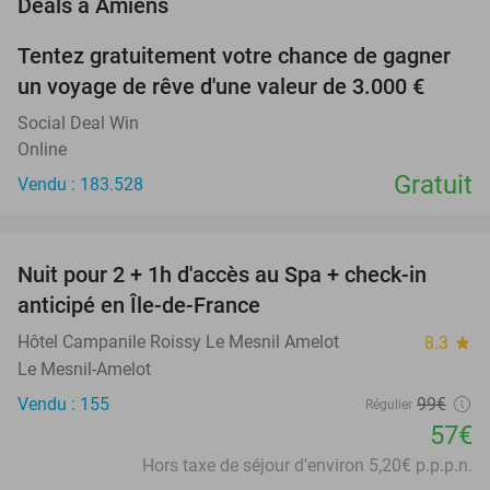
favorite_border
Deals à Amiens
Tentez gratuitement votre chance de gagner
un voyage de rêve d'une valeur de 3.000 €
Social Deal Win
Online
Gratuit
Vendu : 183.528
favorite_border
Nuit pour 2 + 1h d'accès au Spa + check-in
42%
anticipé en Île-de-France
Hôtel Campanile Roissy Le Mesnil Amelot
8.3
star
Le Mesnil-Amelot
Vendu : 155
99€
Régulier
57€
Hors taxe de séjour d'environ 5,20€ p.p.p.n.