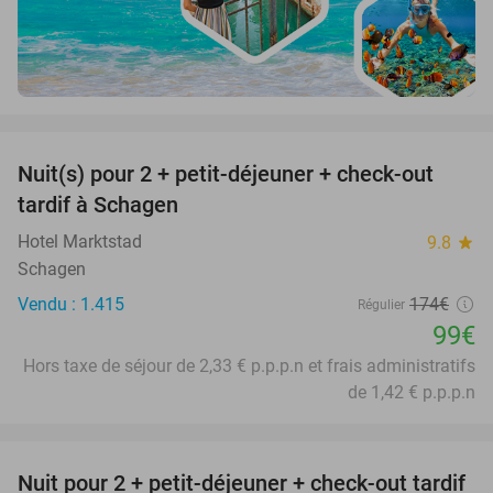
favorite_border
Nuit(s) pour 2 + petit-déjeuner + check-out
43%
tardif à Schagen
Hotel Marktstad
9.8
star
Schagen
Vendu : 1.415
174€
Régulier
99€
Hors taxe de séjour de 2,33 € p.p.p.n et frais administratifs
de 1,42 € p.p.p.n
favorite_border
Nuit pour 2 + petit-déjeuner + check-out tardif
50%