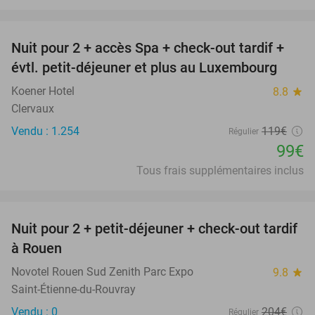
favorite_border
Nuit pour 2 + accès Spa + check-out tardif +
17%
évtl. petit-déjeuner et plus au Luxembourg
Koener Hotel
8.8
star
Clervaux
Vendu : 1.254
119€
Régulier
99€
Tous frais supplémentaires inclus
favorite_border
Nuit pour 2 + petit-déjeuner + check-out tardif
37%
à Rouen
Novotel Rouen Sud Zenith Parc Expo
9.8
star
Saint-Étienne-du-Rouvray
Vendu : 0
204€
Régulier