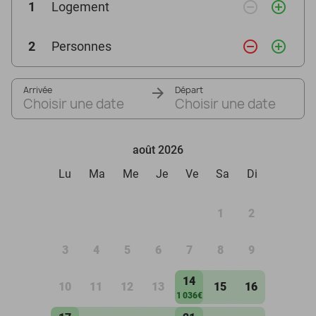
remove_circle_outline
add_circle_outline
1
Logement
remove_circle_outline
add_circle_outline
2
Personnes
Arrivée
Départ
Choisir une date
Choisir une date
août 2026
Lu
Ma
Me
Je
Ve
Sa
Di
1
2
3
4
5
6
7
8
9
14
10
11
12
13
15
16
1 036€