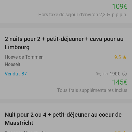
109€
Hors taxe de séjour d'environ 2,20€ p.p.p.n.
favorite_border
2 nuits pour 2 + petit-déjeuner + cava pour au
24%
Limbourg
Hoeve de Tommen
9.5
star
Hoeselt
Vendu : 87
190€
Régulier
145€
Tous frais supplémentaires inclus
favorite_border
Nuit pour 2 ou 4 + petit-déjeuner au coeur de
26%
Maastricht