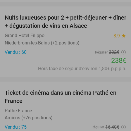
favorite_border
Nuits luxueuses pour 2 + petit-déjeuner + dîner
28%
+ dégustation de vins en Alsace
Grand Hôtel Filippo
8.9
star
Niederbronn-les-Bains (+2 positions)
Vendu : 60
332€
Régulier
238€
Hors taxe de séjour d'environ 1,80€ p.p.p.n.
favorite_border
Ticket de cinéma dans un cinéma Pathé en
40%
France
Pathé France
Amiens (+76 positions)
Vendu : 75
16
,40
€
Régulier