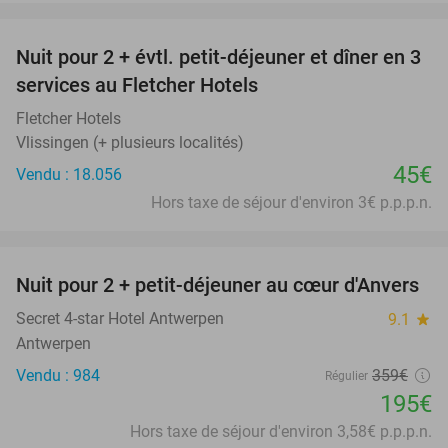
favorite_border
Nuit pour 2 + évtl. petit-déjeuner et dîner en 3
services au Fletcher Hotels
Fletcher Hotels
Vlissingen (+ plusieurs localités)
45€
Vendu : 18.056
Hors taxe de séjour d'environ 3€ p.p.p.n.
favorite_border
Nuit pour 2 + petit-déjeuner au cœur d'Anvers
46%
Secret 4-star Hotel Antwerpen
9.1
star
Antwerpen
Vendu : 984
359€
Régulier
195€
Hors taxe de séjour d'environ 3,58€ p.p.p.n.