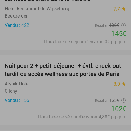
Hotel-Restaurant de Wipselberg
7.7
star
Beekbergen
Vendu : 422
186€
Régulier
145€
Hors taxe de séjour d'environ 3€ p.p.p.n.
favorite_border
Nuit pour 2 + petit-déjeuner + évtl. check-out
38%
tardif ou accès wellness aux portes de Paris
Atypik Hôtel
8.0
star
Clichy
Vendu : 155
165€
Régulier
102€
Hors taxe de séjour d'environ 4,88€ p.p.p.n.
favorite_border