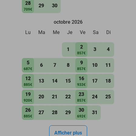
28
29
30
709€
octobre 2026
Lu
Ma
Me
Je
Ve
Sa
Di
2
1
3
4
857€
5
9
6
7
8
10
11
687€
857€
12
16
13
14
15
17
18
885€
933€
19
23
20
21
22
24
25
920€
857€
26
30
27
28
29
31
885€
692€
Afficher plus