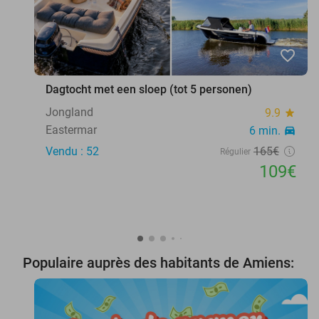
favorite_border
Dagtocht met een sloep (tot 5 personen)
Jongland
9.9
star
Eastermar
6 min.
directions_car
Vendu : 52
165€
Régulier
109€
Populaire auprès des habitants de Amiens: