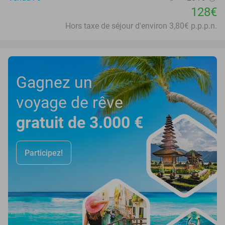
128€
Hors taxe de séjour d'environ 3,80€ p.p.p.n.
Gagnez un
voyage de rêve
gratuit de 3.000 €
Participez!