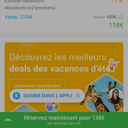
Kaboom Maastricht
9.2
star
Maastricht (+2 positions)
Vendu : 2.044
159€
Régulier
118€
Découvrez les meilleurs
deals des vacances d’été
!
Découvrez maintenant
close
OUVRIR DANS L'APPLI
Réservez maintenant pour 138€
hotel
shopping_cart
Réserver maintenant
navigate_next
par chambre, par nuit