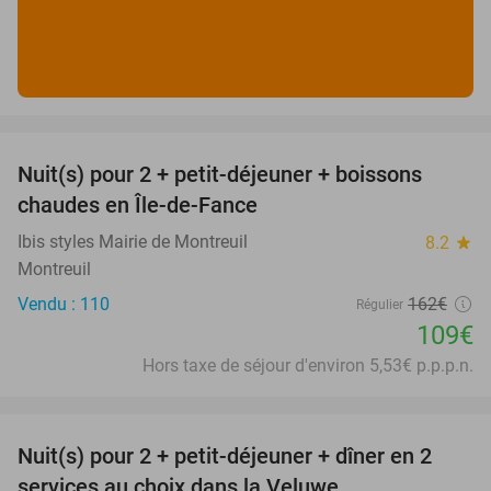
favorite_border
Nuit(s) pour 2 + petit-déjeuner + boissons
33%
chaudes en Île-de-Fance
Ibis styles Mairie de Montreuil
8.2
star
Montreuil
Vendu : 110
162€
Régulier
109€
Hors taxe de séjour d'environ 5,53€ p.p.p.n.
favorite_border
Nuit(s) pour 2 + petit-déjeuner + dîner en 2
22%
services au choix dans la Veluwe