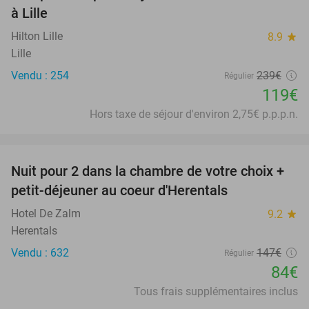
à Lille
Hilton Lille
8.9
star
Lille
Vendu : 254
239€
Régulier
119€
Hors taxe de séjour d'environ 2,75€ p.p.p.n.
favorite_border
Nuit pour 2 dans la chambre de votre choix +
43%
petit-déjeuner au coeur d'Herentals
Hotel De Zalm
9.2
star
Herentals
Vendu : 632
147€
Régulier
84€
Tous frais supplémentaires inclus