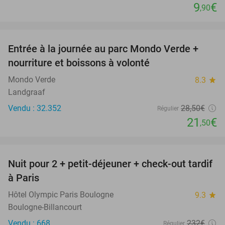
9
€
,90
favorite_border
Entrée à la journée au parc Mondo Verde +
25%
nourriture et boissons à volonté
Mondo Verde
8.3
star
Landgraaf
Vendu : 32.352
28
,50
€
Régulier
21
€
,50
favorite_border
Nuit pour 2 + petit-déjeuner + check-out tardif
62%
à Paris
Hôtel Olympic Paris Boulogne
9.3
star
Boulogne-Billancourt
Vendu : 668
232€
Régulier