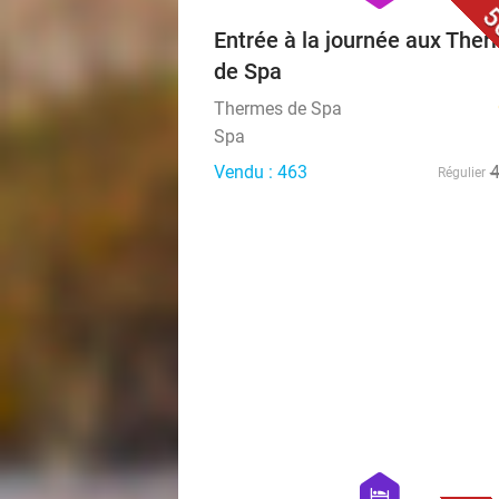
5
Entrée à la journée aux The
de Spa
Thermes de Spa
Spa
Vendu : 463
Régulier
hexagon
hotel