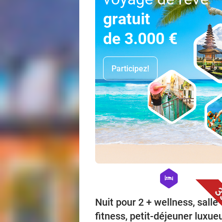
gratuit
de 3.000 €
Participez!
hexagon
hotel
3
Nuit pour 2 + wellness, salle
fitness, petit-déjeuner luxue