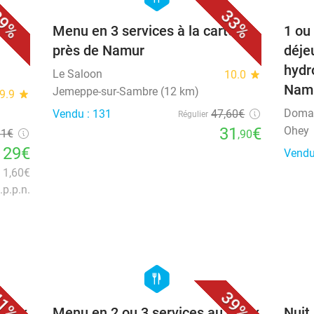
9%
33%
enue
Menu en 3 services à la carte
1 ou 
près de Namur
déje
hydr
Le Saloon
10.0
star
Nam
Jemeppe-sur-Sambre (12 km)
9.9
star
Domai
Vendu : 131
47
,60
€
Régulier
31
€
Ohey
81€
,90
129€
Vendu
n 1,60€
.p.p.n.
favorite_border
favorite_border
hexagon
food
1%
39%
choix
Menu en 2 ou 3 services au choix
Nuit