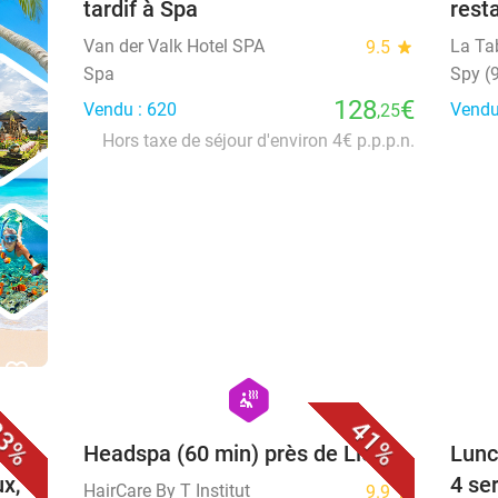
tardif à Spa
rest
Van der Valk Hotel SPA
La Ta
9.5
star
Spa
Spy (
128
€
Vendu : 620
Vendu
,25
Hors taxe de séjour d'environ 4€ p.p.p.n.
favorite_border
favorite_border
hexagon
wellness
3%
41%
Headspa (60 min) près de Liège
Lunc
ux,
4 se
HairCare By T Institut
9.9
star