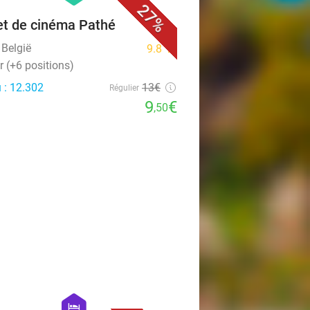
27%
et de cinéma Pathé
 België
9.8
star
 (+6 positions)
 : 12.302
13€
Régulier
9
€
,50
favorite_border
hexagon
hotel