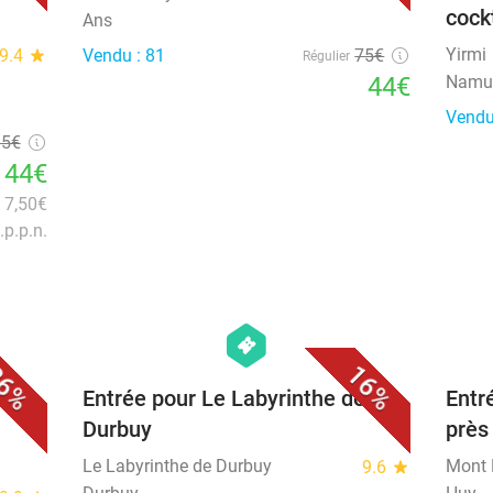
cock
Ans
Yirmi
9.4
star
Vendu : 81
75€
Régulier
44€
Namu
Vendu
15€
144€
n 7,50€
.p.p.n.
favorite_border
favorite_border
hexagon
events
6%
16%
r (1
Entrée pour Le Labyrinthe de
Entr
Durbuy
près
Le Labyrinthe de Durbuy
Mont
9.6
star