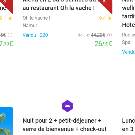
anc
au restaurant Oh la vache !
well
tard
Oh la vache !
9.1
star
9.4
star
Hote
Namur
Radis
15
€
Vendu : 220
44
,20
€
Régulier
7
€
26
€
Spa
,90
,90
Vendu
favorite_border
hexagon
hotel
Nuit pour 2 + petit-déjeuner +
Lunc
verre de bienvenue + check-out
en 3