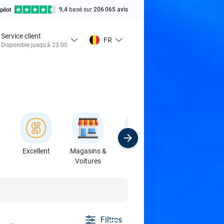
9,4
basé sur
206 065 avis
Service client
FR
Disponible jusqu'à 23:00
Excellent
Magasins &
Sport
Formations &
Voitures
Ateliers
Filtres