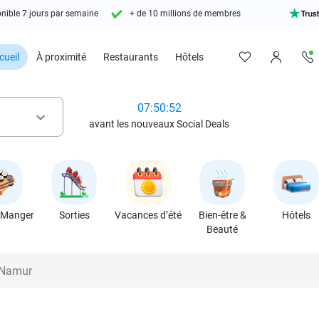
nible 7 jours par semaine
+ de 10 millions de membres
cueil
À proximité
Restaurants
Hôtels
07:50:50
keyboard_arrow_down
avant les nouveaux Social Deals
 Manger
Sorties
Vacances d’été
Bien-être &
Hôtels
Beauté