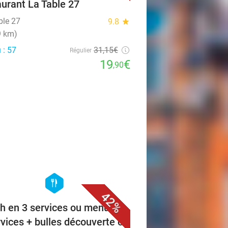
aurant La Table 27
ble 27
9.8
star
9 km)
 : 57
31
,15
€
Régulier
19
€
,90
favorite_border
hexagon
food
42%
h en 3 services ou menu en
rvices + bulles découverte ou