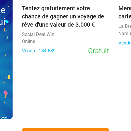
ne
Tentez gratuitement votre
Menu
chance de gagner un voyage de
cart
ui
rêve d'une valeur de 3.000 €
La Br
Namu
Social Deal Win
Online
Vendu
Gratuit
Vendu : 184.689
favorite_border