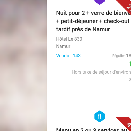
2
Nuit pour 2 + verre de bienv
+ petit-déjeuner + check-out
tardif près de Namur
Hôtel Le 830
Namur
Vendu : 143
1
Régulier
Hors taxe de séjour d'enviro
p
hexagon
food
4
Menu en 2 ou 3 services au 