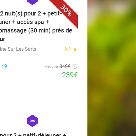
30%
2 nuit(s) pour 2 + petit-
uner + accès spa +
omassage (30 min) près de
ur
ne Sur Les Sarts
9.2
star
 : 9
340€
Régulier
239€
favorite_border
hexagon
hotel
 pour 2 + petit-déjeuner +