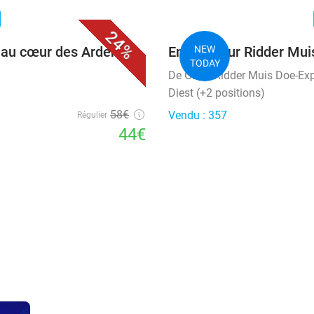
favorite_border
n
24%
x au cœur des Ardennes
Entrée pour Ridder Mui
NEW
TODAY
De Grote Ridder Muis Doe-Ex
Diest (+2 positions)
58€
Vendu : 357
Régulier
44€
favorite_border