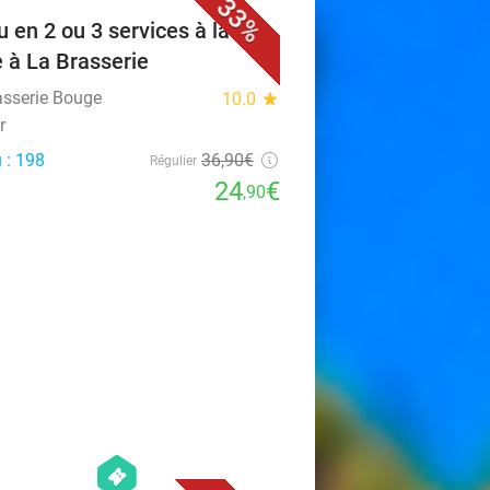
33%
 en 2 ou 3 services à la
e à La Brasserie
asserie Bouge
10.0
star
r
 : 198
36
,90
€
Régulier
24
€
,90
favorite_border
hexagon
events