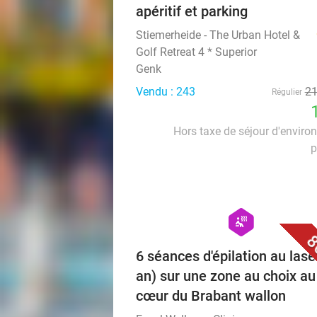
apéritif et parking
Stiemerheide - The Urban Hotel &
Golf Retreat 4 * Superior
Genk
Vendu : 243
2
Régulier
Hors taxe de séjour d'enviro
p
hexagon
wellness
8
6 séances d'épilation au lase
an) sur une zone au choix au
cœur du Brabant wallon