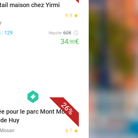
tail maison chez Yirmi
9.9
star
r
 : 129
60€
Régulier
34
€
,90
favorite_border
hexagon
events
26%
ée pour le parc Mont Mosan
 de Huy
 Mosan
8.7
star