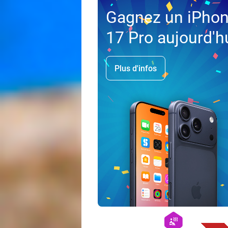
Gagnez un iPho
17 Pro aujourd'h
Plus d'infos
hexagon
wellness