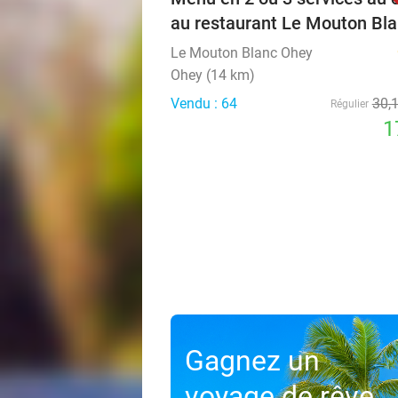
au restaurant Le Mouton Bl
Le Mouton Blanc Ohey
Ohey (14 km)
Vendu : 64
30
,
Régulier
1
Gagnez un
voyage de rêve