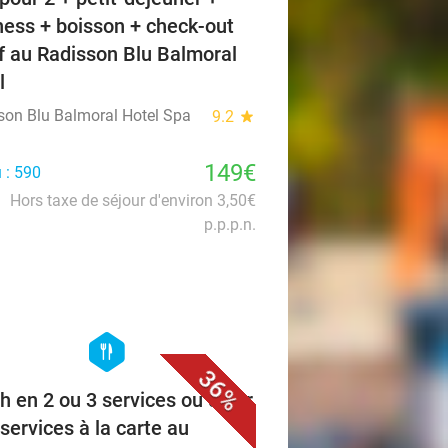
ness + boisson + check-out
if au Radisson Blu Balmoral
l
son Blu Balmoral Hotel Spa
9.2
star
149€
 : 590
Hors taxe de séjour d'environ 3,50€
p.p.p.n.
favorite_border
hexagon
food
36%
h en 2 ou 3 services ou dîner
 services à la carte au