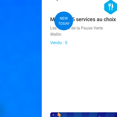
hexago
food
Menu en 5 services au choi
NEW
TODAY
Les Tables de la Pause Verte
Wellin
Vendu : 0