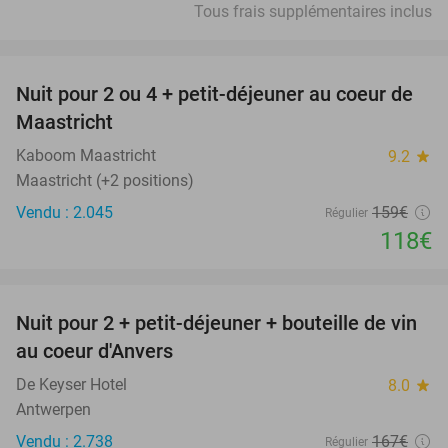
Tous frais supplémentaires inclus
favorite_border
Nuit pour 2 ou 4 + petit-déjeuner au coeur de
26%
Maastricht
Kaboom Maastricht
9.2
star
Maastricht (+2 positions)
Vendu : 2.045
159€
Régulier
118€
favorite_border
Nuit pour 2 + petit-déjeuner + bouteille de vin
31%
au coeur d'Anvers
De Keyser Hotel
8.0
star
Antwerpen
Vendu : 2.738
167€
Régulier