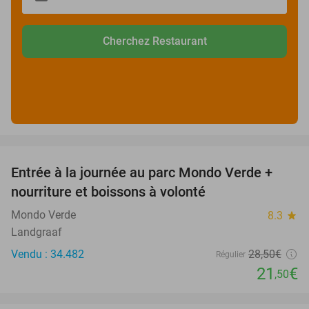
Cherchez Restaurant
favorite_border
Entrée à la journée au parc Mondo Verde +
25%
nourriture et boissons à volonté
Mondo Verde
8.3
star
Landgraaf
Vendu : 34.482
28
,50
€
Régulier
21
€
,50
favorite_border