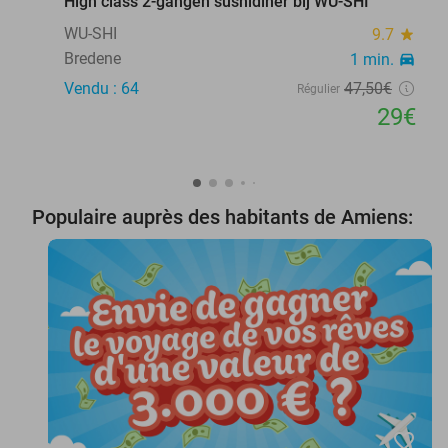
High class 2-gangen sushidiner bij WU-SHI
WU-SHI
9.7
star
Bredene
1 min.
directions_car
Vendu : 64
47
,50
€
Régulier
29€
Populaire auprès des habitants de Amiens:
favorite_border