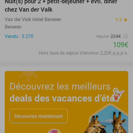
Nuit(s) pour 2 + petit-déjeuner + évtl. dîner
51%
chez Van der Valk
Van der Valk Hotel Beveren
9.5
star
Beveren
Vendu : 3.270
224€
Régulier
109€
Hors taxe de séjour d'environ 2,20€ p.p.p.n.
Découvrez les meilleurs
deals des vacances d’été
!
Découvrez maintenant