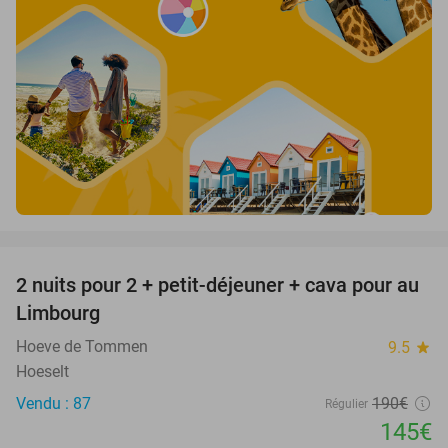
favorite_border
2 nuits pour 2 + petit-déjeuner + cava pour au
24%
Limbourg
Hoeve de Tommen
9.5
star
Hoeselt
Vendu : 87
190€
Régulier
145€