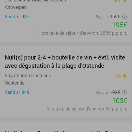
9.1
star
Antwerpen
Vendu : 987
359€
Régulier
195€
Hors taxe de séjour d'environ 3,58€ p.p.p.n.
favorite_border
Nuit(s) pour 2-4 + bouteille de vin + évtl. visite
46%
avec dégustation à la plage d'Ostende
Vayamundo Oostende
9.6
star
Oostende
Vendu : 949
192€
Régulier
103€
Hors taxe de séjour d'environ 5€ p.p.p.n.
favorite_border