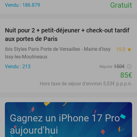
Gratuit
Vendu : 186.879
favorite_border
Nuit pour 2 + petit-déjeuner + check-out tardif
43%
aux portes de Paris
ibis Styles Paris Porte de Versailles - Mairie d'Issy
10.0
star
Issy-les-Moulineaux
Vendu : 213
150€
Régulier
85€
Hors taxe de séjour d'environ 5,53€ p.p.p.n.
Gagnez un iPhone 17 Pro
aujourd'hui