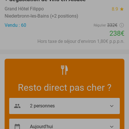
Grand Hôtel Filippo
8.9
star
Niederbronn-les-Bains (+2 positions)
Vendu : 60
332€
Régulier
238€
Hors taxe de séjour d'environ 1,80€ p.p.p.n.
Resto direct pas cher ?