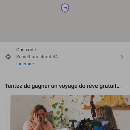
hotel
Oostende
Schietbaanstraat 84
Itinéraire
Tentez de gagner un voyage de rêve gratuit d'une valeur de 3.000 € !