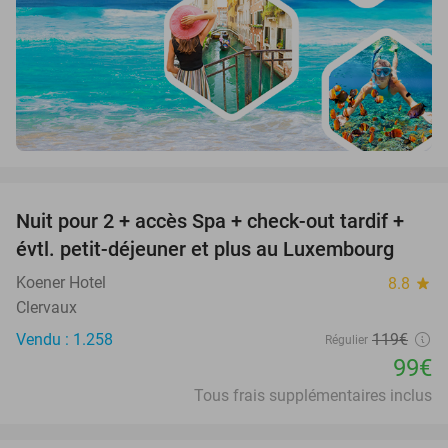
favorite_border
Nuit pour 2 + accès Spa + check-out tardif +
17%
évtl. petit-déjeuner et plus au Luxembourg
Koener Hotel
8.8
star
Clervaux
Vendu : 1.258
119€
Régulier
99€
Tous frais supplémentaires inclus
favorite_border