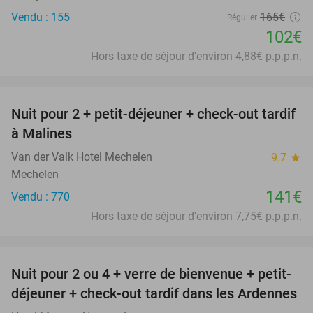
Vendu : 155
165€
Régulier
102€
Hors taxe de séjour d'environ 4,88€ p.p.p.n.
favorite_border
Nuit pour 2 + petit-déjeuner + check-out tardif
à Malines
Van der Valk Hotel Mechelen
9.7
star
Mechelen
141€
Vendu : 770
Hors taxe de séjour d'environ 7,75€ p.p.p.n.
favorite_border
Nuit pour 2 ou 4 + verre de bienvenue + petit-
déjeuner + check-out tardif dans les Ardennes