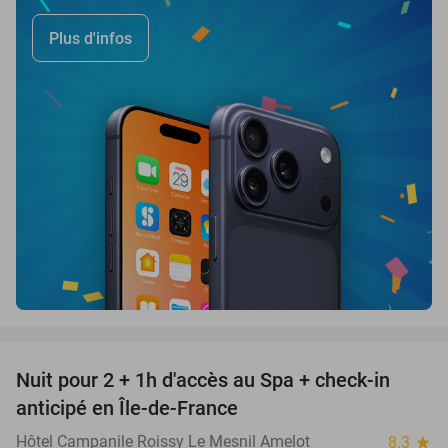
Plus d'infos
favorite_border
Nuit pour 2 + 1h d'accès au Spa + check-in
42%
anticipé en Île-de-France
Hôtel Campanile Roissy Le Mesnil Amelot
8.3
star