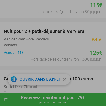
115€
Hors taxe de séjour d'environ 3€ p.p.p.n.
favorite_border
Nuit pour 2 + petit-déjeuner à Verviers
Van der Valk Hotel Verviers
9.4
star
Verviers
126€
Vendu : 413
Hors taxe de séjour d'environ 1,50€ p.p.p.n.
favorite_border
Carte-cadeau Social Deal de 5 à 100 euros
close
OUVRIR DANS L'APPLI
Social Deal Giftcard
Online
Réservez maintenant pour 79€
hotel
shopping_cart
Réserver maintenant
navigate_next
5€
Vendu : 76.890
par chambre, par nuit