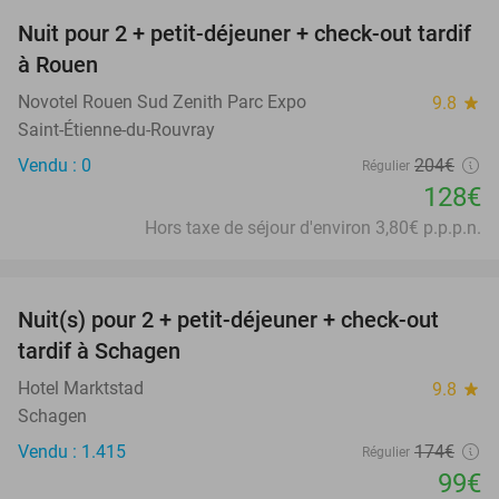
Nuit pour 2 + petit-déjeuner + check-out tardif
37%
à Rouen
Novotel Rouen Sud Zenith Parc Expo
9.8
star
Saint-Étienne-du-Rouvray
Vendu : 0
204€
Régulier
128€
Hors taxe de séjour d'environ 3,80€ p.p.p.n.
favorite_border
Nuit(s) pour 2 + petit-déjeuner + check-out
43%
tardif à Schagen
Hotel Marktstad
9.8
star
Schagen
Vendu : 1.415
174€
Régulier
99€