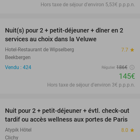
Hors taxe de séjour d'environ 5,53€ p.p.p.n.
favorite_border
Nuit(s) pour 2 + petit-déjeuner + dîner en 2
22%
services au choix dans la Veluwe
Hotel-Restaurant de Wipselberg
7.7
star
Beekbergen
Vendu : 424
186€
Régulier
145€
Hors taxe de séjour d'environ 3€ p.p.p.n.
favorite_border
Nuit pour 2 + petit-déjeuner + évtl. check-out
38%
tardif ou accès wellness aux portes de Paris
Atypik Hôtel
8.0
star
Clichy