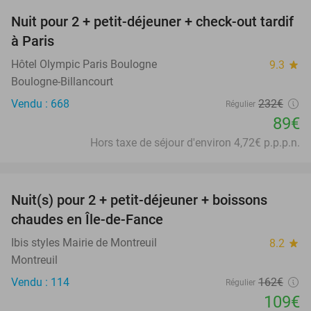
Nuit pour 2 + petit-déjeuner + check-out tardif
62%
à Paris
Hôtel Olympic Paris Boulogne
9.3
star
Boulogne-Billancourt
Vendu : 668
232€
Régulier
89€
Hors taxe de séjour d'environ 4,72€ p.p.p.n.
favorite_border
Nuit(s) pour 2 + petit-déjeuner + boissons
33%
chaudes en Île-de-Fance
Ibis styles Mairie de Montreuil
8.2
star
Montreuil
Vendu : 114
162€
Régulier
109€