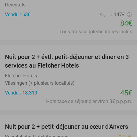
Herentals
Vendu : 636
147€
Régulier
84€
Tous frais supplémentaires inclus
favorite_border
Nuit pour 2 + évtl. petit-déjeuner et dîner en 3
services au Fletcher Hotels
Fletcher Hotels
Vlissingen (+ plusieurs localités)
45€
Vendu : 18.319
Hors taxe de séjour d'environ 3€ p.p.p.n.
favorite_border
Nuit pour 2 + petit-déjeuner au cœur d'Anvers
46%
Secret 4-star Hotel Antwerpen