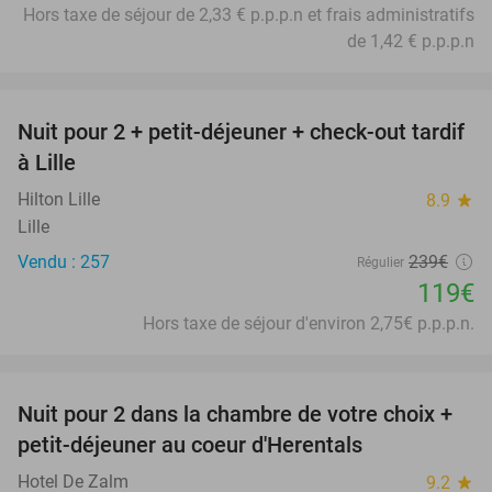
Hors taxe de séjour de 2,33 € p.p.p.n et frais administratifs
de 1,42 € p.p.p.n
favorite_border
Nuit pour 2 + petit-déjeuner + check-out tardif
50%
à Lille
Hilton Lille
8.9
star
Lille
Vendu : 257
239€
Régulier
119€
Hors taxe de séjour d'environ 2,75€ p.p.p.n.
favorite_border
Nuit pour 2 dans la chambre de votre choix +
43%
petit-déjeuner au coeur d'Herentals
Hotel De Zalm
9.2
star