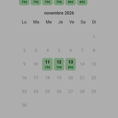
79€
79€
79€
79€
89€
89€
novembre 2026
Lu
Ma
Me
Je
Ve
Sa
Di
1
2
3
4
5
6
7
8
11
12
13
9
10
14
15
79€
79€
89€
16
17
18
19
20
21
22
23
24
25
26
27
28
29
30