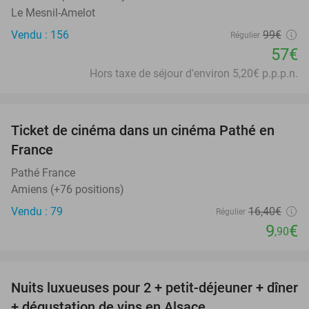
Le Mesnil-Amelot
Vendu : 156
99€
Régulier
57€
Hors taxe de séjour d'environ 5,20€ p.p.p.n.
favorite_border
Ticket de cinéma dans un cinéma Pathé en
40%
France
Pathé France
Amiens (+76 positions)
Vendu : 79
16
,40
€
Régulier
9
€
,90
favorite_border
Nuits luxueuses pour 2 + petit-déjeuner + dîner
28%
+ dégustation de vins en Alsace