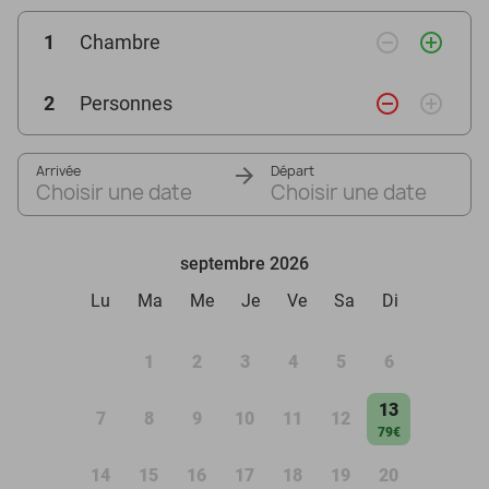
remove_circle_outline
add_circle_outline
1
Chambre
remove_circle_outline
add_circle_outline
2
Personnes
Arrivée
Départ
Choisir une date
Choisir une date
septembre 2026
Lu
Ma
Me
Je
Ve
Sa
Di
1
2
3
4
5
6
13
7
8
9
10
11
12
79€
14
15
16
17
18
19
20