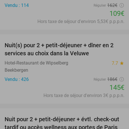
Vendu : 114
162€
Régulier
109€
Hors taxe de séjour d'environ 5,53€ p.p.p.n.
favorite_border
Nuit(s) pour 2 + petit-déjeuner + dîner en 2
22%
services au choix dans la Veluwe
Hotel-Restaurant de Wipselberg
7.7
star
Beekbergen
Vendu : 426
186€
Régulier
145€
Hors taxe de séjour d'environ 3€ p.p.p.n.
favorite_border
Nuit pour 2 + petit-déjeuner + évtl. check-out
38%
tardif ou accès wellness aux portes de Paris