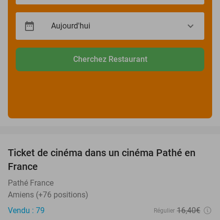
Cherchez Restaurant
favorite_border
Ticket de cinéma dans un cinéma Pathé en
40%
France
Pathé France
Amiens (+76 positions)
Vendu : 79
16
,40
€
Régulier