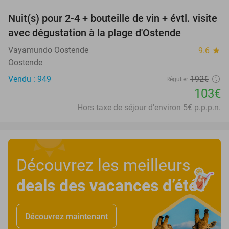
Nuit(s) pour 2-4 + bouteille de vin + évtl. visite
46%
avec dégustation à la plage d'Ostende
Vayamundo Oostende
9.6
star
Oostende
Vendu : 949
192€
Régulier
103€
Hors taxe de séjour d'environ 5€ p.p.p.n.
Découvrez les meilleurs
deals des vacances d’été
!
Découvrez maintenant