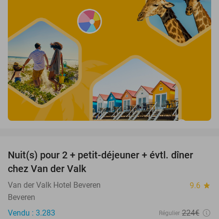
favorite_border
Nuit(s) pour 2 + petit-déjeuner + évtl. dîner
51%
chez Van der Valk
Van der Valk Hotel Beveren
9.6
star
Beveren
Vendu : 3.283
224€
Régulier