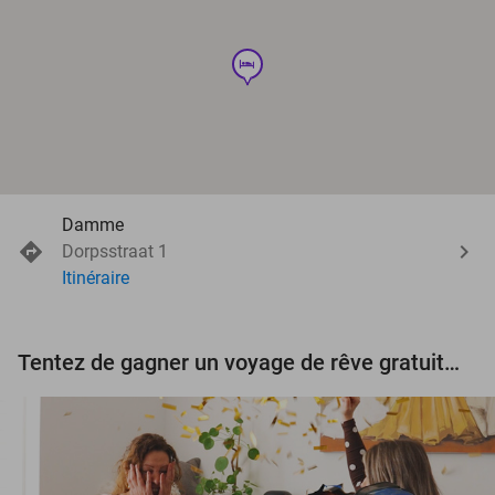
hotel
Damme
Dorpsstraat 1
Itinéraire
Tentez de gagner un voyage de rêve gratuit d'une valeur de 3.000 € !