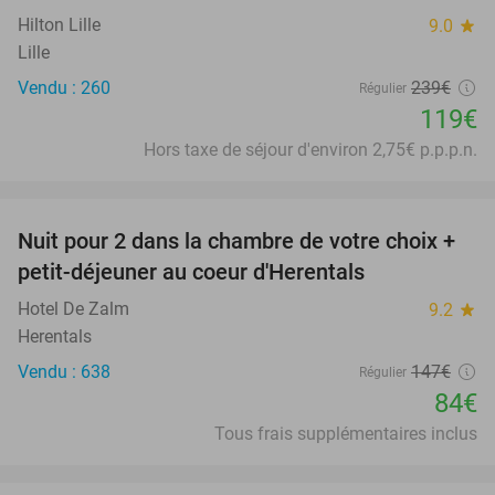
Hilton Lille
9.0
star
Lille
Vendu : 260
239€
Régulier
119€
Hors taxe de séjour d'environ 2,75€ p.p.p.n.
favorite_border
Nuit pour 2 dans la chambre de votre choix +
43%
petit-déjeuner au coeur d'Herentals
Hotel De Zalm
9.2
star
Herentals
Vendu : 638
147€
Régulier
84€
Tous frais supplémentaires inclus
favorite_border