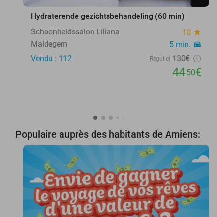
Hydraterende gezichtsbehandeling (60 min)
Schoonheidssalon Liliana
10
star
Maldegem
5 min.
directions_car
Vendu : 112
130€
Régulier
44
€
,50
Populaire auprès des habitants de Amiens: