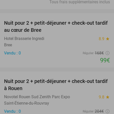
Tous frais supplémentaires inclus
favorite_border
Nuit pour 2 + petit-déjeuner + check-out tardif
41%
NEW
au cœur de Bree
TODAY
Hotel Brasserie Ingredi
8.9
star
Bree
Vendu : 0
168€
Régulier
99€
favorite_border
Nuit pour 2 + petit-déjeuner + check-out tardif
37%
à Rouen
Novotel Rouen Sud Zenith Parc Expo
9.8
star
Saint-Étienne-du-Rouvray
Vendu : 0
204€
Régulier