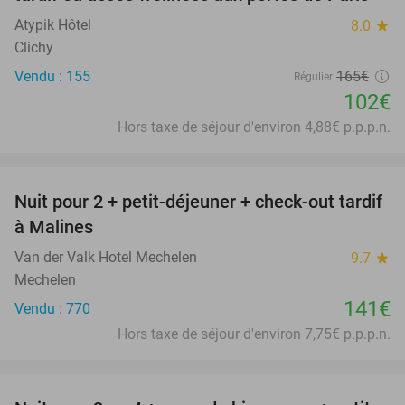
Atypik Hôtel
8.0
star
Clichy
Vendu : 155
165€
Régulier
102€
Hors taxe de séjour d'environ 4,88€ p.p.p.n.
favorite_border
Nuit pour 2 + petit-déjeuner + check-out tardif
à Malines
Van der Valk Hotel Mechelen
9.7
star
Mechelen
141€
Vendu : 770
Hors taxe de séjour d'environ 7,75€ p.p.p.n.
favorite_border