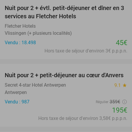
Nuit pour 2 + évtl. petit-déjeuner et dîner en 3
services au Fletcher Hotels
Fletcher Hotels
Vlissingen (+ plusieurs localités)
45€
Vendu : 18.498
Hors taxe de séjour d'environ 3€ p.p.p.n.
favorite_border
Nuit pour 2 + petit-déjeuner au cœur d'Anvers
46%
Secret 4-star Hotel Antwerpen
9.1
star
Antwerpen
Vendu : 987
359€
Régulier
195€
Hors taxe de séjour d'environ 3,58€ p.p.p.n.
favorite_border