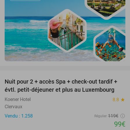
favorite_border
Nuit pour 2 + accès Spa + check-out tardif +
17%
évtl. petit-déjeuner et plus au Luxembourg
Koener Hotel
8.8
star
Clervaux
Vendu : 1.258
119€
Régulier
99€