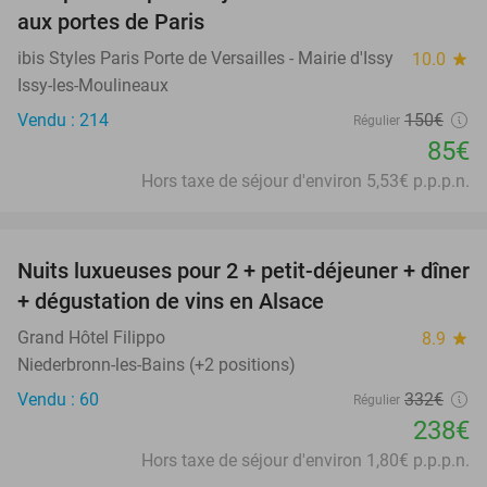
aux portes de Paris
ibis Styles Paris Porte de Versailles - Mairie d'Issy
10.0
star
Issy-les-Moulineaux
Vendu : 214
150€
Régulier
85€
Hors taxe de séjour d'environ 5,53€ p.p.p.n.
favorite_border
Nuits luxueuses pour 2 + petit-déjeuner + dîner
28%
+ dégustation de vins en Alsace
Grand Hôtel Filippo
8.9
star
Niederbronn-les-Bains (+2 positions)
Vendu : 60
332€
Régulier
238€
Hors taxe de séjour d'environ 1,80€ p.p.p.n.