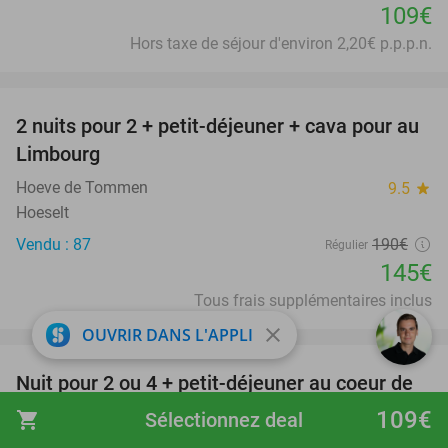
109€
Hors taxe de séjour d'environ 2,20€ p.p.p.n.
favorite_border
2 nuits pour 2 + petit-déjeuner + cava pour au
24%
Limbourg
Hoeve de Tommen
9.5
star
Hoeselt
Vendu : 87
190€
Régulier
145€
Tous frais supplémentaires inclus
favorite_border
close
OUVRIR DANS L'APPLI
Nuit pour 2 ou 4 + petit-déjeuner au coeur de
26%
Maastricht
109€
shopping_cart
Sélectionnez deal
Kaboom Maastricht
9.2
star