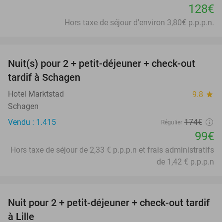
128€
Hors taxe de séjour d'environ 3,80€ p.p.p.n.
favorite_border
Nuit(s) pour 2 + petit-déjeuner + check-out
43%
tardif à Schagen
Hotel Marktstad
9.8
star
Schagen
Vendu : 1.415
174€
Régulier
99€
Hors taxe de séjour de 2,33 € p.p.p.n et frais administratifs
de 1,42 € p.p.p.n
favorite_border
Nuit pour 2 + petit-déjeuner + check-out tardif
50%
à Lille