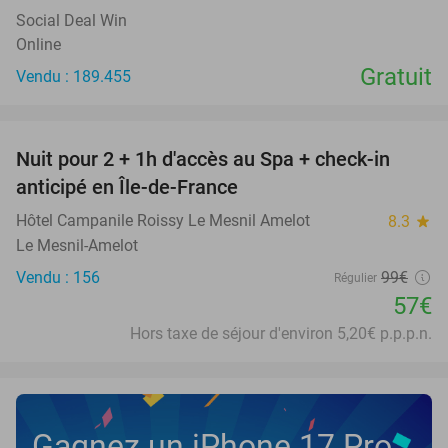
Social Deal Win
Online
Gratuit
Vendu : 189.455
favorite_border
Nuit pour 2 + 1h d'accès au Spa + check-in
42%
anticipé en Île-de-France
Hôtel Campanile Roissy Le Mesnil Amelot
8.3
star
Le Mesnil-Amelot
Vendu : 156
99€
Régulier
57€
Hors taxe de séjour d'environ 5,20€ p.p.p.n.
Gagnez un iPhone 17 Pro