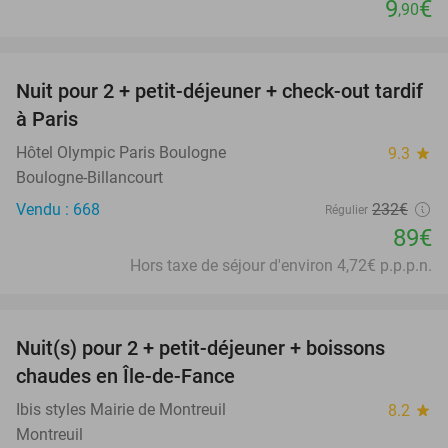
9
€
,90
favorite_border
Nuit pour 2 + petit-déjeuner + check-out tardif
62%
à Paris
Hôtel Olympic Paris Boulogne
9.3
star
Boulogne-Billancourt
Vendu : 668
232€
Régulier
89€
Hors taxe de séjour d'environ 4,72€ p.p.p.n.
favorite_border
Nuit(s) pour 2 + petit-déjeuner + boissons
33%
chaudes en Île-de-Fance
Ibis styles Mairie de Montreuil
8.2
star
Montreuil