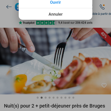
Ouvrir
Disponible 7 jours par semaine
+ de 10 millions de membres
Annuler
Disponible à partir d
9,4
basé sur
206 424 avis
Découvrez + de 15.000 deals
40%
Disponible 7 jours par semaine
+ de 10 millions de membres
favorite_border
Nuit(s) pour 2 + petit-déjeuner près de Bruges