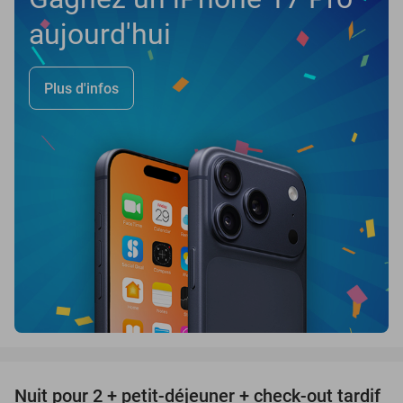
aujourd'hui
Plus d'infos
favorite_border
Nuit pour 2 + petit-déjeuner + check-out tardif
43%