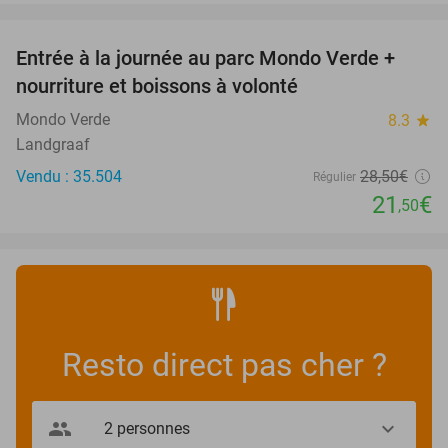
favorite_border
Entrée à la journée au parc Mondo Verde +
25%
nourriture et boissons à volonté
Mondo Verde
8.3
star
Landgraaf
Vendu : 35.504
28
,50
€
Régulier
21
€
,50
Resto direct pas cher ?