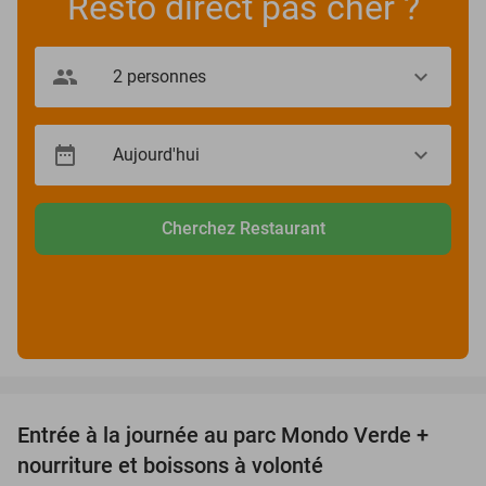
Resto direct pas cher ?
Cherchez Restaurant
favorite_border
Entrée à la journée au parc Mondo Verde +
25%
nourriture et boissons à volonté