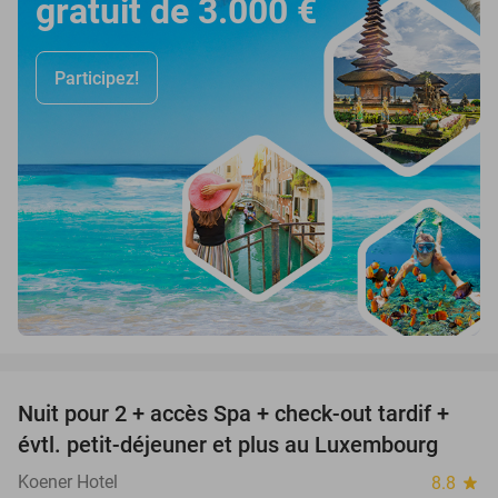
gratuit de 3.000 €
Participez!
favorite_border
Nuit pour 2 + accès Spa + check-out tardif +
17%
évtl. petit-déjeuner et plus au Luxembourg
Koener Hotel
8.8
star