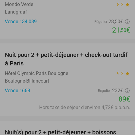
Mondo Verde
8.3
star
Landgraaf
Vendu : 34.039
28
,50
€
Régulier
21
€
,50
favorite_border
Nuit pour 2 + petit-déjeuner + check-out tardif
62%
à Paris
Hôtel Olympic Paris Boulogne
9.3
star
Boulogne-Billancourt
Vendu : 668
232€
Régulier
89€
Hors taxe de séjour d'environ 4,72€ p.p.p.n.
favorite_border
Nuit(s) pour 2 + petit-déjeuner + boissons
33%