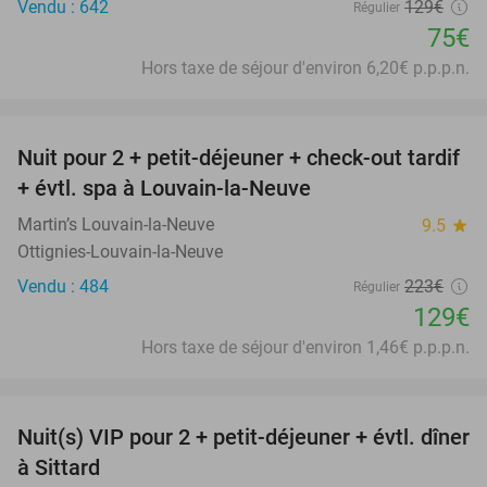
Vendu : 642
129€
Régulier
75€
Hors taxe de séjour d'environ 6,20€ p.p.p.n.
favorite_border
Nuit pour 2 + petit-déjeuner + check-out tardif
42%
+ évtl. spa à Louvain-la-Neuve
Martin’s Louvain-la-Neuve
9.5
star
Ottignies-Louvain-la-Neuve
Vendu : 484
223€
Régulier
129€
Hors taxe de séjour d'environ 1,46€ p.p.p.n.
favorite_border
Nuit(s) VIP pour 2 + petit-déjeuner + évtl. dîner
33%
à Sittard