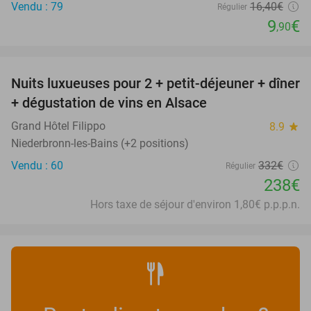
Vendu : 79
16
,40
€
Régulier
9
€
,90
favorite_border
Nuits luxueuses pour 2 + petit-déjeuner + dîner
28%
+ dégustation de vins en Alsace
Grand Hôtel Filippo
8.9
star
Niederbronn-les-Bains (+2 positions)
Vendu : 60
332€
Régulier
238€
Hors taxe de séjour d'environ 1,80€ p.p.p.n.