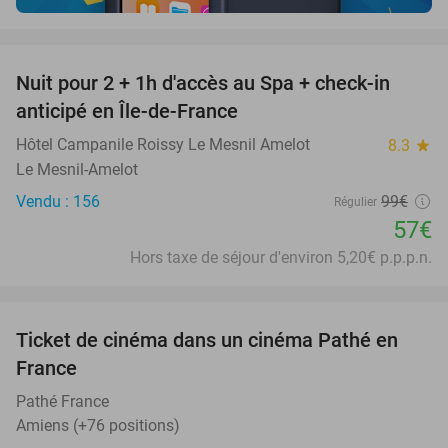
favorite_border
Nuit pour 2 + 1h d'accès au Spa + check-in
42%
anticipé en Île-de-France
Hôtel Campanile Roissy Le Mesnil Amelot
8.3
star
Le Mesnil-Amelot
Vendu : 156
99€
Régulier
57€
Hors taxe de séjour d'environ 5,20€ p.p.p.n.
favorite_border
Ticket de cinéma dans un cinéma Pathé en
40%
France
Pathé France
Amiens (+76 positions)