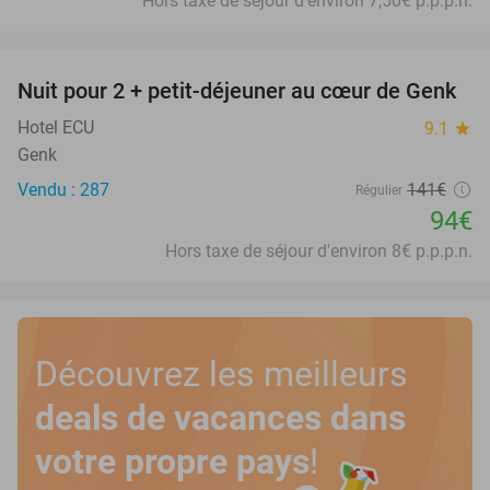
Hors taxe de séjour d'environ 7,50€ p.p.p.n.
favorite_border
Nuit pour 2 + petit-déjeuner au cœur de Genk
33%
Hotel ECU
9.1
star
Genk
Vendu : 287
141€
Régulier
94€
Hors taxe de séjour d'environ 8€ p.p.p.n.
Découvrez les meilleurs
deals de vacances dans
votre propre pays
!