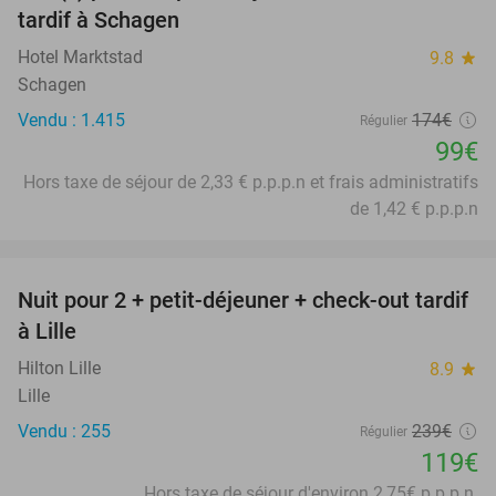
tardif à Schagen
Hotel Marktstad
9.8
star
Schagen
Vendu : 1.415
174€
Régulier
99€
Hors taxe de séjour de 2,33 € p.p.p.n et frais administratifs
de 1,42 € p.p.p.n
favorite_border
Nuit pour 2 + petit-déjeuner + check-out tardif
50%
à Lille
Hilton Lille
8.9
star
Lille
Vendu : 255
239€
Régulier
119€
Hors taxe de séjour d'environ 2,75€ p.p.p.n.