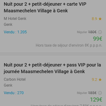
Nuit pour 2 + petit-déjeuner + carte VIP
45%
Maasmechelen Village à Genk
M Hotel Genk
8.9
star
Genk
Vendu : 1.205
180€
Régulier
99€
Hors taxe de séjour d'environ 8€ p.p.p.n.
favorite_border
Nuit pour 2 + petit-déjeuner + pass VIP pour la
30%
journée Maasmechelen Village à Genk
Carbon Hotel
9.2
star
Genk
Vendu : 270
185€
Régulier
129€