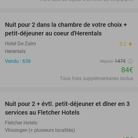
favorite_border
Nuit pour 2 dans la chambre de votre choix +
43%
petit-déjeuner au coeur d'Herentals
Hotel De Zalm
9.2
star
Herentals
Vendu : 636
147€
Régulier
84€
Tous frais supplémentaires inclus
favorite_border
Nuit pour 2 + évtl. petit-déjeuner et dîner en 3
services au Fletcher Hotels
Fletcher Hotels
Vlissingen (+ plusieurs localités)