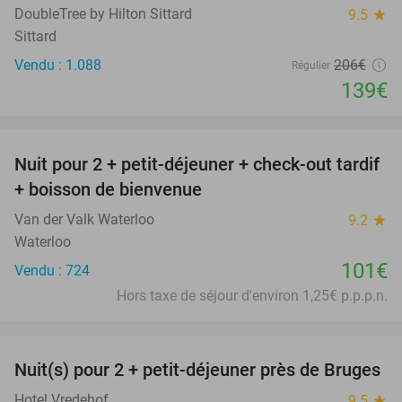
DoubleTree by Hilton Sittard
9.5
star
Sittard
Vendu : 1.088
206€
Régulier
139€
favorite_border
Nuit pour 2 + petit-déjeuner + check-out tardif
+ boisson de bienvenue
Van der Valk Waterloo
9.2
star
Waterloo
101€
Vendu : 724
Hors taxe de séjour d'environ 1,25€ p.p.p.n.
favorite_border
Nuit(s) pour 2 + petit-déjeuner près de Bruges
40%
Hotel Vredehof
9.5
star