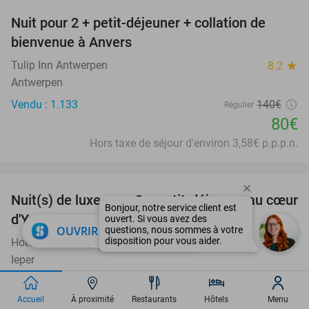
Nuit pour 2 + petit-déjeuner + collation de
43%
bienvenue à Anvers
Tulip Inn Antwerpen
8.2
star
Antwerpen
Vendu : 1.133
140€
Régulier
80€
Hors taxe de séjour d'environ 3,58€ p.p.p.n.
favorite_border
Nuit(s) de luxe pour 2 + petit-déjeuner au cœur
35%
d'Ypres
close
OUVRIR DANS L'APPLI
Hotel Novotel Ieper Centrum Flanders Fields
9.6
star
Ieper
Vendu : 109
221€
Régulier
144€
Accueil
À proximité
Restaurants
Hôtels
Menu