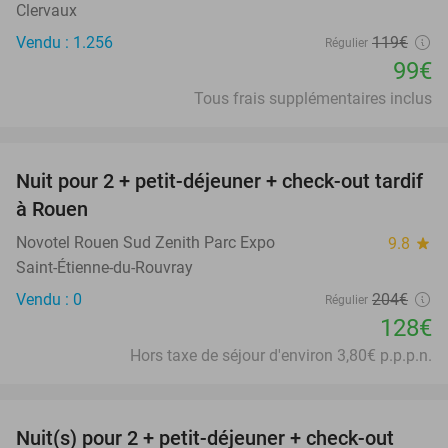
Clervaux
Vendu : 1.256
119€
Régulier
99€
Tous frais supplémentaires inclus
favorite_border
Nuit pour 2 + petit-déjeuner + check-out tardif
37%
à Rouen
Novotel Rouen Sud Zenith Parc Expo
9.8
star
Saint-Étienne-du-Rouvray
Vendu : 0
204€
Régulier
128€
Hors taxe de séjour d'environ 3,80€ p.p.p.n.
favorite_border
Nuit(s) pour 2 + petit-déjeuner + check-out
43%