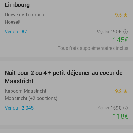
Limbourg
Hoeve de Tommen
9.5
star
Hoeselt
Vendu : 87
190€
Régulier
145€
Tous frais supplémentaires inclus
favorite_border
Nuit pour 2 ou 4 + petit-déjeuner au coeur de
26%
Maastricht
Kaboom Maastricht
9.2
star
Maastricht (+2 positions)
Vendu : 2.045
159€
Régulier
118€
favorite_border