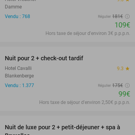
Damme
Vendu : 768
181€
Régulier
109€
Hors taxe de séjour d'environ 3€ p.p.p.n.
favorite_border
Nuit pour 2 + check-out tardif
43%
Hotel Cavalli
9.3
star
Blankenberge
Vendu : 1.377
175€
Régulier
99€
Hors taxe de séjour d'environ 2,50€ p.p.p.n.
favorite_border
Nuit de luxe pour 2 + petit-déjeuner + spa à
36%