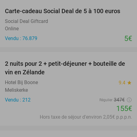
Carte-cadeau Social Deal de 5 à 100 euros
Social Deal Giftcard
Online
5€
Vendu : 76.879
favorite_border
2 nuits pour 2 + petit-déjeuner + bouteille de
55%
vin en Zélande
Hotel Bij Boone
9.4
star
Meliskerke
Vendu : 212
347€
Régulier
155€
Hors taxe de séjour d'environ 2,05€ p.p.p.n.
favorite_border