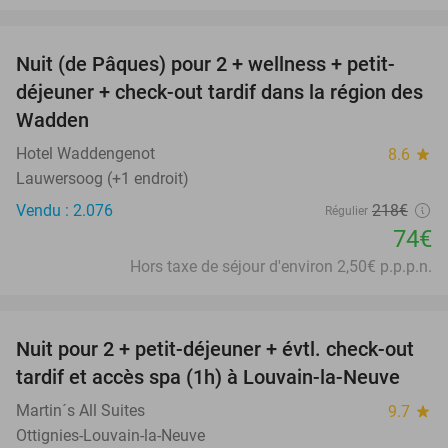
favorite_border
Nuit (de Pâques) pour 2 + wellness + petit-
66%
déjeuner + check-out tardif dans la région des
Wadden
Hotel Waddengenot
8.6
star
Lauwersoog (+1 endroit)
Vendu : 2.076
218€
Régulier
74€
Hors taxe de séjour d'environ 2,50€ p.p.p.n.
favorite_border
Nuit pour 2 + petit-déjeuner + évtl. check-out
48%
tardif et accès spa (1h) à Louvain-la-Neuve
Martin´s All Suites
9.7
star
Ottignies-Louvain-la-Neuve