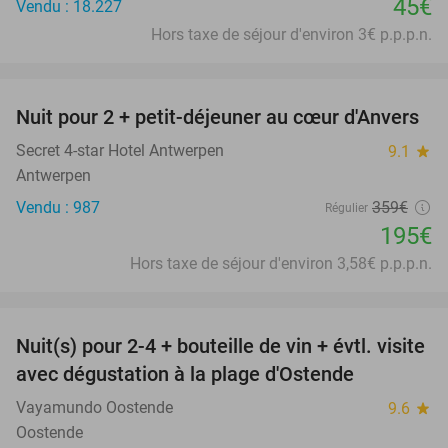
45€
Vendu : 18.227
Hors taxe de séjour d'environ 3€ p.p.p.n.
favorite_border
Nuit pour 2 + petit-déjeuner au cœur d'Anvers
46%
Secret 4-star Hotel Antwerpen
9.1
star
Antwerpen
Vendu : 987
359€
Régulier
195€
Hors taxe de séjour d'environ 3,58€ p.p.p.n.
favorite_border
Nuit(s) pour 2-4 + bouteille de vin + évtl. visite
46%
avec dégustation à la plage d'Ostende
Vayamundo Oostende
9.6
star
Oostende