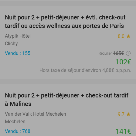
favorite_border
Nuit pour 2 + petit-déjeuner + évtl. check-out
38%
tardif ou accès wellness aux portes de Paris
Atypik Hôtel
8.0
star
Clichy
Vendu : 155
165€
Régulier
102€
Hors taxe de séjour d'environ 4,88€ p.p.p.n.
favorite_border
Nuit pour 2 + petit-déjeuner + check-out tardif
à Malines
Van der Valk Hotel Mechelen
9.7
star
Mechelen
141€
Vendu : 768