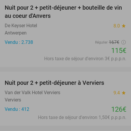
Nuit pour 2 + petit-déjeuner + bouteille de vin
31%
au coeur d'Anvers
De Keyser Hotel
8.0
star
Antwerpen
Vendu : 2.738
167€
Régulier
115€
Hors taxe de séjour d'environ 3€ p.p.p.n.
favorite_border
Nuit pour 2 + petit-déjeuner à Verviers
Van der Valk Hotel Verviers
9.4
star
Verviers
126€
Vendu : 412
Hors taxe de séjour d'environ 1,50€ p.p.p.n.
favorite_border