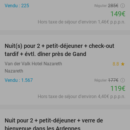
Vendu : 225
285€
Régulier
149€
Hors taxe de séjour d'environ 1,46€ p.p.p.n.
favorite_border
Nuit(s) pour 2 + petit-déjeuner + check-out
33%
tardif + évtl. dîner près de Gand
Van der Valk Hotel Nazareth
8.8
star
Nazareth
Vendu : 1.567
177€
Régulier
119€
Hors taxe de séjour d'environ 4,40€ p.p.p.n.
favorite_border
Nuit pour 2 + petit-déjeuner + verre de
44%
bienvenue dans les Ardennes