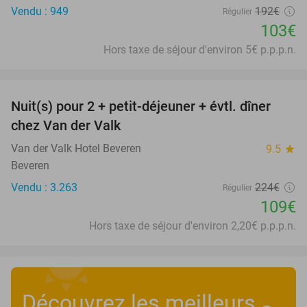
Vendu : 949
192€
Régulier
103€
Hors taxe de séjour d'environ 5€ p.p.p.n.
favorite_border
Nuit(s) pour 2 + petit-déjeuner + évtl. dîner
51%
chez Van der Valk
Van der Valk Hotel Beveren
9.5
star
Beveren
Vendu : 3.263
224€
Régulier
109€
Hors taxe de séjour d'environ 2,20€ p.p.p.n.
Découvrez les meilleurs