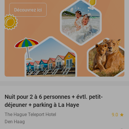
Découvrez ici
favorite_border
Nuit pour 2 à 6 personnes + évtl. petit-
42%
déjeuner + parking à La Haye
The Hague Teleport Hotel
9.0
star
Den Haag