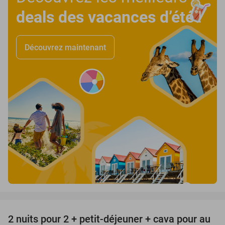
deals des vacances d’été
!
Découvrez maintenant
favorite_border
2 nuits pour 2 + petit-déjeuner + cava pour au
24%