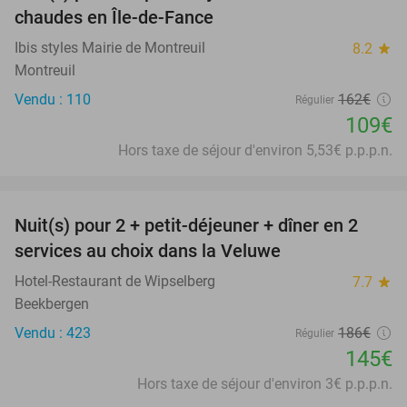
chaudes en Île-de-Fance
Ibis styles Mairie de Montreuil
8.2
star
Montreuil
Vendu : 110
162€
Régulier
109€
Hors taxe de séjour d'environ 5,53€ p.p.p.n.
favorite_border
Nuit(s) pour 2 + petit-déjeuner + dîner en 2
22%
services au choix dans la Veluwe
Hotel-Restaurant de Wipselberg
7.7
star
Beekbergen
Vendu : 423
186€
Régulier
145€
Hors taxe de séjour d'environ 3€ p.p.p.n.