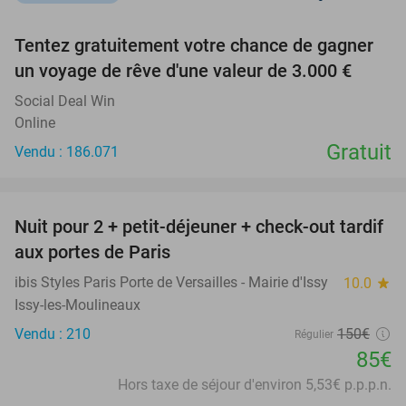
favorite_border
Tentez gratuitement votre chance de gagner
un voyage de rêve d'une valeur de 3.000 €
Social Deal Win
Online
Gratuit
Vendu : 186.071
favorite_border
Nuit pour 2 + petit-déjeuner + check-out tardif
43%
aux portes de Paris
ibis Styles Paris Porte de Versailles - Mairie d'Issy
10.0
star
Issy-les-Moulineaux
Vendu : 210
150€
Régulier
85€
Hors taxe de séjour d'environ 5,53€ p.p.p.n.