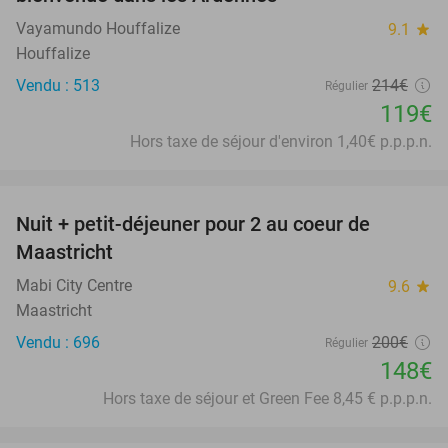
Vayamundo Houffalize
9.1
star
Houffalize
Vendu : 513
214€
Régulier
119€
Hors taxe de séjour d'environ 1,40€ p.p.p.n.
favorite_border
Nuit + petit-déjeuner pour 2 au coeur de
26%
Maastricht
Mabi City Centre
9.6
star
Maastricht
Vendu : 696
200€
Régulier
148€
Hors taxe de séjour et Green Fee 8,45 € p.p.p.n.
favorite_border