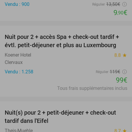
Vendu : 900
13
,50
€
Régulier
9
€
,90
favorite_border
Nuit pour 2 + accès Spa + check-out tardif +
17%
évtl. petit-déjeuner et plus au Luxembourg
Koener Hotel
8.8
star
Clervaux
Vendu : 1.258
119€
Régulier
99€
Tous frais supplémentaires inclus
favorite_border
Nuit(s) pour 2 + petit-déjeuner + check-out
37%
tardif dans l'Eifel
Theis-Muehle
8.7
star