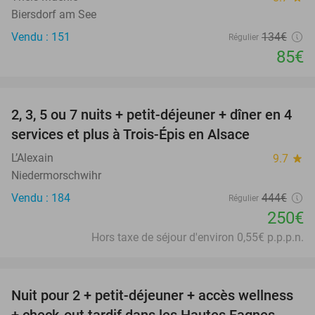
Biersdorf am See
Vendu : 151
134€
Régulier
85€
favorite_border
2, 3, 5 ou 7 nuits + petit-déjeuner + dîner en 4
44%
services et plus à Trois-Épis en Alsace
L’Alexain
9.7
star
Niedermorschwihr
Vendu : 184
444€
Régulier
250€
Hors taxe de séjour d'environ 0,55€ p.p.p.n.
favorite_border
Nuit pour 2 + petit-déjeuner + accès wellness
32%