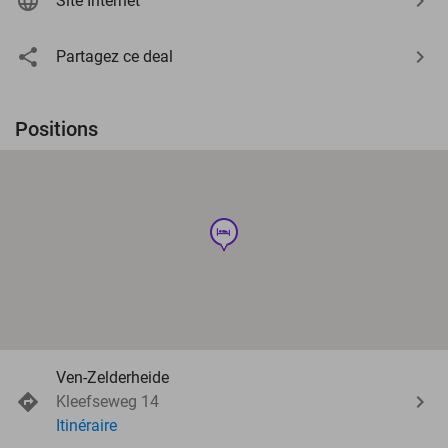
Site Internet
Partagez ce deal
Positions
hotel
Ven-Zelderheide
Kleefseweg 14
Itinéraire