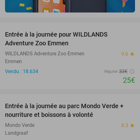
favorite_border
Entrée à la journée pour WILDLANDS
24%
Adventure Zoo Emmen
WILDLANDS Adventure Zoo Emmen
9.6
star
Emmen
Vendu : 18.634
33€
Régulier
25€
favorite_border
Entrée à la journée au parc Mondo Verde +
25%
nourriture et boissons à volonté
Mondo Verde
8.3
star
Landgraaf