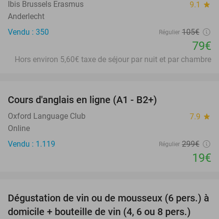
Ibis Brussels Erasmus
9.1
star
Anderlecht
Vendu : 350
105€
Régulier
79€
Hors environ 5,60€ taxe de séjour par nuit et par chambre
favorite_border
Cours d'anglais en ligne (A1 - B2+)
94%
Oxford Language Club
7.9
star
Online
Vendu : 1.119
299€
Régulier
19€
favorite_border
Dégustation de vin ou de mousseux (6 pers.) à
91%
domicile + bouteille de vin (4, 6 ou 8 pers.)