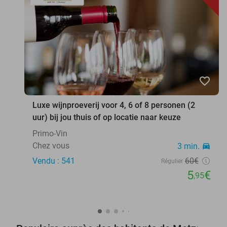
favorite_border
Luxe wijnproeverij voor 4, 6 of 8 personen (2
uur) bij jou thuis of op locatie naar keuze
Primo-Vin
Chez vous
3 min.
directions_car
Vendu : 541
60€
Régulier
5
€
,95