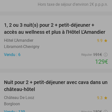
Hors taxe de séjour d'environ 2€ p.p.p.n.
favorite_border
1, 2 ou 3 nuit(s) pour 2 + petit-déjeuner +
32%
NEW
accès au wellness et plus à l'Hôtel L'Amandier
TODAY
Hôtel L'Amandier
9.9
star
Libramont-Chevigny
Vendu : 6
191€
Régulier
129€
favorite_border
Nuit pour 2 + petit-déjeuner avec cava dans un
48%
château-hôtel
Château De Looz
9.3
star
Borgloon
Vendu : 139
180€