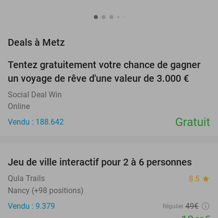
favorite_border
Deals à Metz
Tentez gratuitement votre chance de gagner
un voyage de rêve d'une valeur de 3.000 €
Social Deal Win
Online
Gratuit
Vendu : 188.642
favorite_border
Jeu de ville interactif pour 2 à 6 personnes
61%
Qula Trails
8.5
star
Nancy (+98 positions)
Vendu : 9.379
49€
Régulier