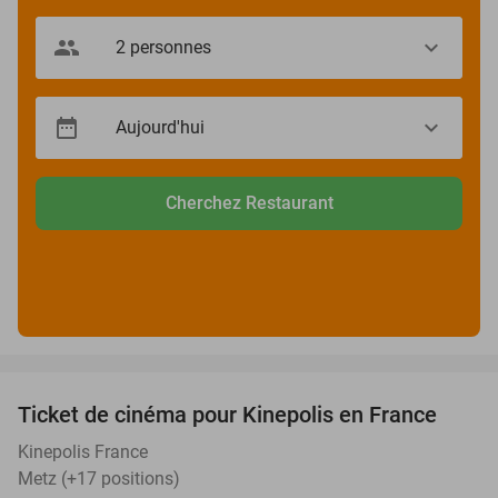
Cherchez Restaurant
favorite_border
Ticket de cinéma pour Kinepolis en France
27%
SOLD
OUT
Kinepolis France
Metz (+17 positions)