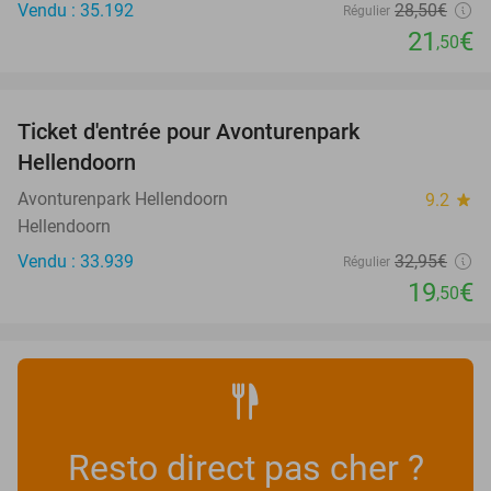
Vendu : 35.192
28
,50
€
Régulier
21
€
,50
favorite_border
Ticket d'entrée pour Avonturenpark
41%
Hellendoorn
Avonturenpark Hellendoorn
9.2
star
Hellendoorn
Vendu : 33.939
32
,95
€
Régulier
19
€
,50
Resto direct pas cher ?