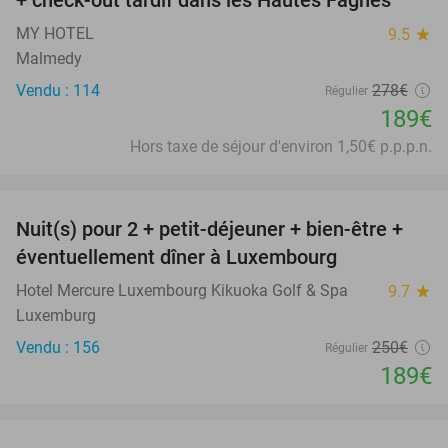
+ check-out tardif dans les Hautes Fagnes
MY HOTEL
9.5
star
Malmedy
Vendu : 114
278€
Régulier
189€
Hors taxe de séjour d'environ 1,50€ p.p.p.n.
favorite_border
Nuit(s) pour 2 + petit-déjeuner + bien-être +
24%
éventuellement dîner à Luxembourg
Hotel Mercure Luxembourg Kikuoka Golf & Spa
9.7
star
Luxemburg
Vendu : 156
250€
Régulier
189€
favorite_border