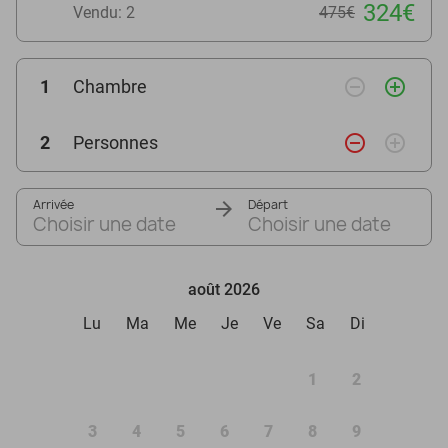
324€
Vendu: 2
475€
remove_circle_outline
add_circle_outline
1
Chambre
remove_circle_outline
add_circle_outline
2
Personnes
Arrivée
Départ
Choisir une date
Choisir une date
août 2026
Lu
Ma
Me
Je
Ve
Sa
Di
1
2
3
4
5
6
7
8
9