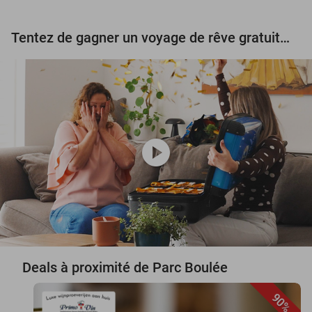
Tentez de gagner un voyage de rêve gratuit d'une valeur de 3.000 € !
play_circle
Deals à proximité de Parc Boulée
90%