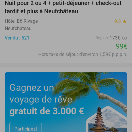
Nuit pour 2 ou 4 + petit-déjeuner + check-out
43%
tardif et plus à Neufchâteau
Hôtel Bô Rivage
9.3
star
Neufchâteau
Vendu : 521
173€
Régulier
99€
Hors taxe de séjour d'environ 1,59€ p.p.p.n.
Gagnez un
voyage de rêve
gratuit de 3.000 €
Participez!