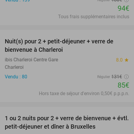
Régulier
94€
Tous frais supplémentaires inclus
favorite_border
Nuit(s) pour 2 + petit-déjeuner + verre de
35%
bienvenue à Charleroi
ibis Charleroi Centre Gare
8.0
star
Charleroi
Vendu : 80
131€
Régulier
85€
Hors taxe de séjour d'environ 0,50€ p.p.p.n.
favorite_border
1 ou 2 nuits pour 2 + verre de bienvenue + évtl.
25%
petit-déjeuner et dîner à Bruxelles