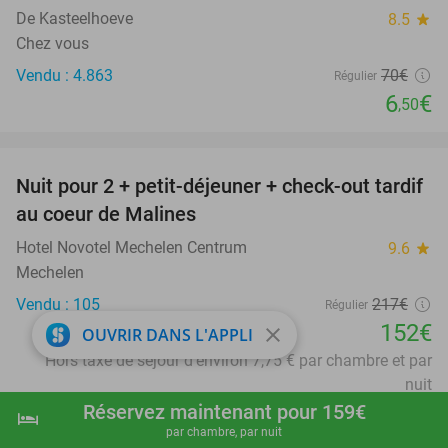
De Kasteelhoeve
8.5
star
Chez vous
Vendu : 4.863
70€
Régulier
6
€
,50
favorite_border
Nuit pour 2 + petit-déjeuner + check-out tardif
30%
au coeur de Malines
Hotel Novotel Mechelen Centrum
9.6
star
Mechelen
Vendu : 105
217€
Régulier
152€
close
OUVRIR DANS L'APPLI
Hors taxe de séjour d'environ 7,75 € par chambre et par
nuit
Réservez maintenant pour 159€
favorite_border
hotel
shopping_cart
Réserver maintenant
navigate_next
par chambre, par nuit