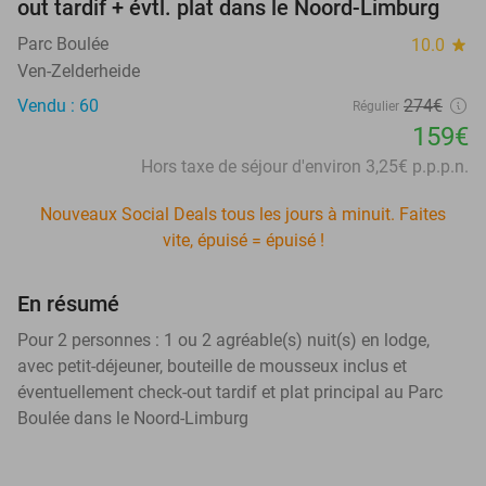
out tardif + évtl. plat dans le Noord-Limburg
Parc Boulée
10.0
star
Ven-Zelderheide
Vendu : 60
274€
Régulier
159€
Hors taxe de séjour d'environ 3,25€ p.p.p.n.
Nouveaux Social Deals tous les jours à minuit. Faites
vite, épuisé = épuisé !
En résumé
Pour 2 personnes : 1 ou 2 agréable(s) nuit(s) en lodge,
avec petit-déjeuner, bouteille de mousseux inclus et
éventuellement check-out tardif et plat principal au Parc
Boulée dans le Noord-Limburg