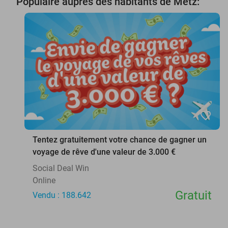
Populaire auprès des habitants de Metz:
favorite_border
Tentez gratuitement votre chance de gagner un
voyage de rêve d'une valeur de 3.000 €
Social Deal Win
Online
Gratuit
Vendu : 188.642