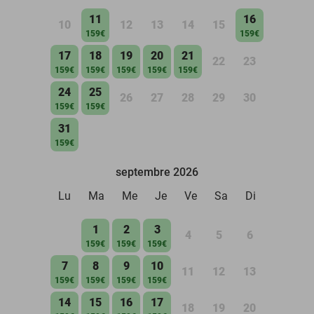
11
16
10
12
13
14
15
159€
159€
17
18
19
20
21
22
23
159€
159€
159€
159€
159€
24
25
26
27
28
29
30
159€
159€
31
159€
septembre 2026
Lu
Ma
Me
Je
Ve
Sa
Di
1
2
3
4
5
6
159€
159€
159€
7
8
9
10
11
12
13
159€
159€
159€
159€
14
15
16
17
18
19
20