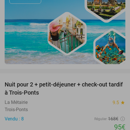
favorite_border
Nuit pour 2 + petit-déjeuner + check-out tardif
43%
à Trois-Ponts
La Métairie
9.5
star
Trois-Ponts
Vendu : 8
168€
Régulier
95€