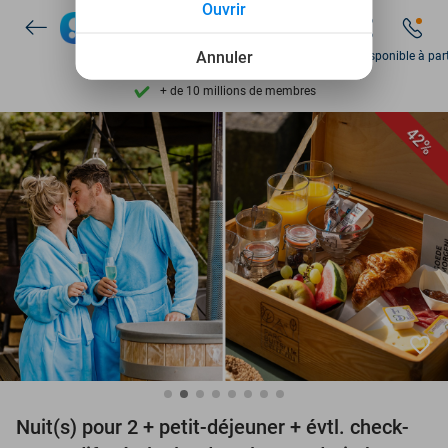
Ouvrir
Disponible 7 jours par semaine
+ de 10 millions de membres
Annuler
Lun disponible à par
9,4
basé sur
206 346 avis
Découvrez + de 15.000 deals
42%
Disponible 7 jours par semaine
+ de 10 millions de membres
favorite_border
Nuit(s) pour 2 + petit-déjeuner + évtl. check-