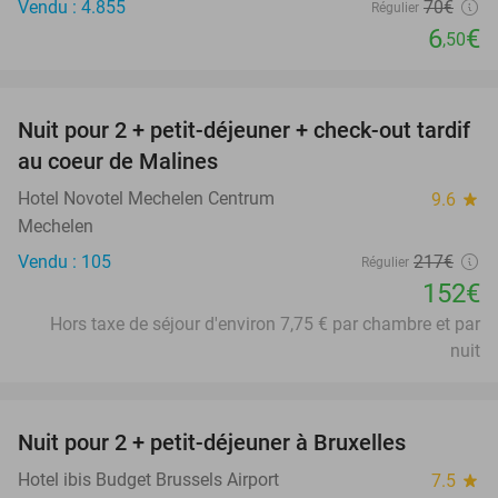
Vendu : 4.855
70€
Régulier
6
€
,50
favorite_border
Nuit pour 2 + petit-déjeuner + check-out tardif
30%
au coeur de Malines
Hotel Novotel Mechelen Centrum
9.6
star
Mechelen
Vendu : 105
217€
Régulier
152€
Hors taxe de séjour d'environ 7,75 € par chambre et par
nuit
favorite_border
Nuit pour 2 + petit-déjeuner à Bruxelles
25%
Hotel ibis Budget Brussels Airport
7.5
star