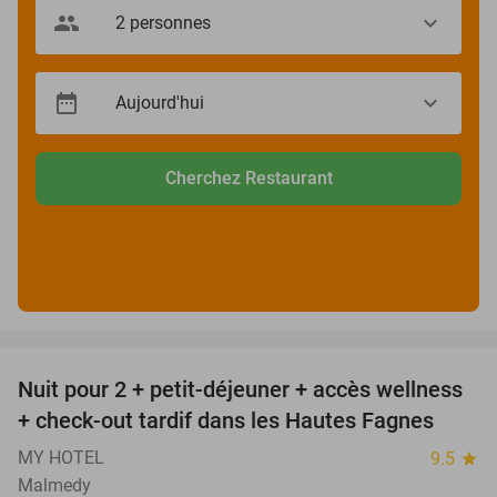
Cherchez Restaurant
favorite_border
Nuit pour 2 + petit-déjeuner + accès wellness
32%
+ check-out tardif dans les Hautes Fagnes
MY HOTEL
9.5
star
Malmedy