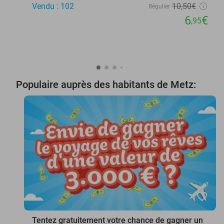
Vendu : 102
10
,50
€
Régulier
6
€
,95
Populaire auprès des habitants de Metz:
favorite_border
Tentez gratuitement votre chance de gagner un