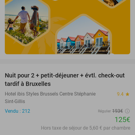
favorite_border
Nuit pour 2 + petit-déjeuner + évtl. check-out
35%
tardif à Bruxelles
Hotel ibis Styles Brussels Centre Stéphanie
9.4
star
Sint-Gillis
Vendu : 212
193€
Régulier
125€
Hors taxe de séjour de 5,60 € par chambre