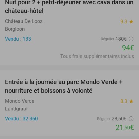
Nuit pour 2 + petit-déjeuner avec cava dans un
48%
château-hôtel
Château De Looz
9.3
star
Borgloon
Vendu : 133
180€
Régulier
94€
Tous frais supplémentaires inclus
favorite_border
Entrée à la journée au parc Mondo Verde +
25%
nourriture et boissons à volonté
Mondo Verde
8.3
star
Landgraaf
Vendu : 32.360
28
,50
€
Régulier
21
€
,50
favorite_border