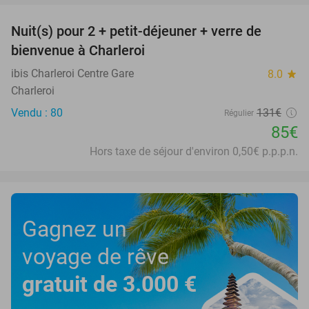
Nuit(s) pour 2 + petit-déjeuner + verre de
35%
bienvenue à Charleroi
ibis Charleroi Centre Gare
8.0
star
Charleroi
Vendu : 80
131€
Régulier
85€
Hors taxe de séjour d'environ 0,50€ p.p.p.n.
Gagnez un
voyage de rêve
gratuit de 3.000 €