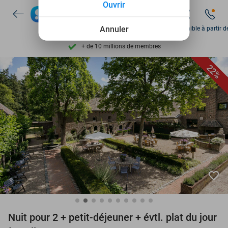
Ouvrir
Disponible 7 jours par semaine
+ de 10 millions de membres
Annuler
Disponible à partir d
9,4
basé sur
205 983 avis
Découvrez + de 15.000 deals
22%
Disponible 7 jours par semaine
+ de 10 millions de membres
favorite_border
Nuit pour 2 + petit-déjeuner + évtl. plat du jour