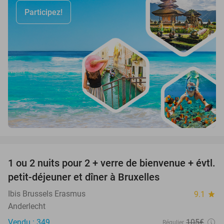
Participez!
favorite_border
1 ou 2 nuits pour 2 + verre de bienvenue + évtl.
25%
petit-déjeuner et dîner à Bruxelles
Ibis Brussels Erasmus
9.1
star
Anderlecht
Vendu : 349
105€
Régulier