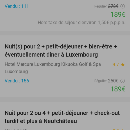
Vendu : 111
278€
Régulier
189€
Hors taxe de séjour d'environ 1,50€ p.p.p.n.
favorite_border
Nuit(s) pour 2 + petit-déjeuner + bien-être +
24%
éventuellement dîner à Luxembourg
Hotel Mercure Luxembourg Kikuoka Golf & Spa
9.7
star
Luxemburg
Vendu : 156
250€
Régulier
189€
favorite_border
Nuit pour 2 ou 4 + petit-déjeuner + check-out
43%
tardif et plus à Neufchâteau