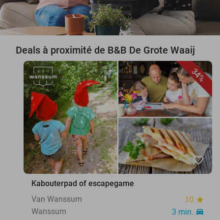
Deals à proximité de B&B De Grote Waaij
34%
favorite_border
Kabouterpad of escapegame
Van Wanssum
10
star
Wanssum
3 min.
directions_car