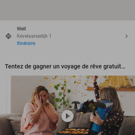
Well
Kevelaarsedijk 1
Itinéraire
Tentez de gagner un voyage de rêve gratuit d'une valeur de 3.000 € !
play_circle