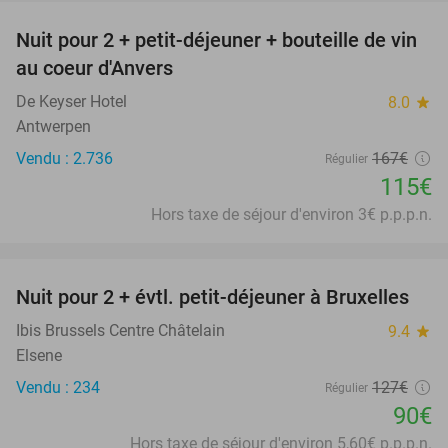
Nuit pour 2 + petit-déjeuner + bouteille de vin
31%
au coeur d'Anvers
De Keyser Hotel
8.0
star
Antwerpen
Vendu : 2.736
167€
Régulier
115€
Hors taxe de séjour d'environ 3€ p.p.p.n.
favorite_border
Nuit pour 2 + évtl. petit-déjeuner à Bruxelles
29%
Ibis Brussels Centre Châtelain
9.4
star
Elsene
Vendu : 234
127€
Régulier
90€
Hors taxe de séjour d'environ 5,60€ p.p.p.n.