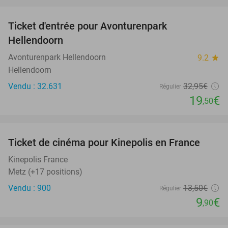
favorite_border
Ticket d'entrée pour Avonturenpark
41%
Hellendoorn
Avonturenpark Hellendoorn
9.2
star
Hellendoorn
Vendu : 32.631
32
,95
€
Régulier
19
€
,50
favorite_border
Ticket de cinéma pour Kinepolis en France
27%
SOLD
OUT
Kinepolis France
Metz (+17 positions)
Vendu : 900
13
,50
€
Régulier
9
€
,90
favorite_border