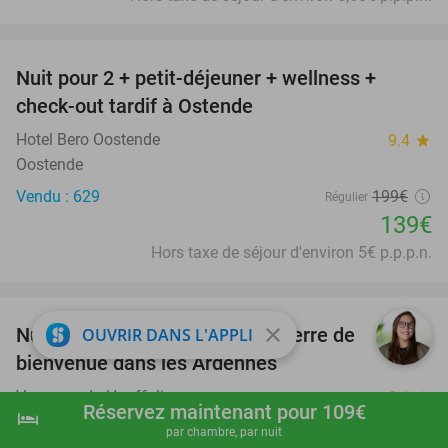
favorite_border
Nuit pour 2 + petit-déjeuner + wellness +
30%
check-out tardif à Ostende
Hotel Bero Oostende
9.4
star
Oostende
Vendu : 629
199€
Régulier
139€
Hors taxe de séjour d'environ 5€ p.p.p.n.
favorite_border
close
Nuit pour 2 + petit-déjeuner + verre de
OUVRIR DANS L'APPLI
44%
bienvenue dans les Ardennes
Vayamundo Houffalize
9.1
star
Réservez maintenant pour 109€
hotel
shopping_cart
Réserver maintenant
navigate_next
Houffalize
par chambre, par nuit