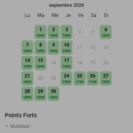
septembre 2026
Lu
Ma
Me
Je
Ve
Sa
Di
1
2
3
6
4
5
109€
109€
109€
109€
7
8
9
10
11
12
13
109€
109€
109€
109€
14
15
17
16
18
19
20
109€
109€
109€
21
24
25
26
27
22
23
109€
109€
119€
119€
109€
28
29
30
109€
109€
109€
Points Forts
Multideal :