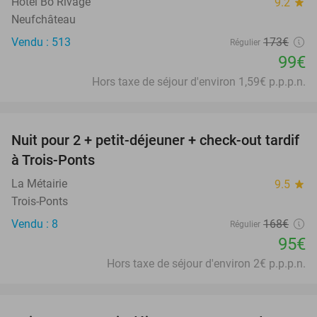
Hôtel Bô Rivage
9.2
star
Neufchâteau
Vendu : 513
173€
Régulier
99€
Hors taxe de séjour d'environ 1,59€ p.p.p.n.
favorite_border
Nuit pour 2 + petit-déjeuner + check-out tardif
43%
à Trois-Ponts
La Métairie
9.5
star
Trois-Ponts
Vendu : 8
168€
Régulier
95€
Hors taxe de séjour d'environ 2€ p.p.p.n.
favorite_border