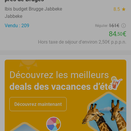
Ibis budget Brugge Jabbeke
8.5
star
Jabbeke
Vendu : 209
161€
Régulier
84
€
,50
Hors taxe de séjour d'environ 2,50€ p.p.p.n.
Découvrez les meilleurs
deals des vacances d’été
!
Découvrez maintenant