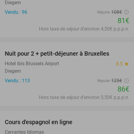
Diegem
Vendu : 96
108€
Régulier
81€
Hors taxe de séjour d'environ 4,50€ p.p.p.n.
favorite_border
Nuit pour 2 + petit-déjeuner à Bruxelles
31%
Hotel ibis Brussels Airport
8.5
star
Diegem
Vendu : 113
125€
Régulier
86€
Hors taxe de séjour d'environ 5,50€ p.p.p.n.
favorite_border
Cours d'espagnol en ligne
94%
Cervantes Idiomas