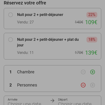
Réservez votre offre
Nuit pour 2 + petit-déjeuner
22%
109€
Vendu: 27
140€
Nuit pour 2 + petit-déjeuner + plat du
18%
jour
139€
Vendu: 11
170€
remove_circle_outline
add_circle_outline
1
Chambre
remove_circle_outline
add_circle_outline
2
Personnes
Arrivée
Départ
Choisir une date
Choisir une date