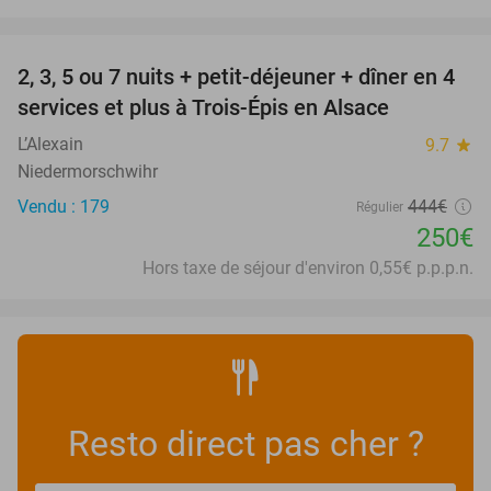
favorite_border
2, 3, 5 ou 7 nuits + petit-déjeuner + dîner en 4
44%
services et plus à Trois-Épis en Alsace
L’Alexain
9.7
star
Niedermorschwihr
Vendu : 179
444€
Régulier
250€
Hors taxe de séjour d'environ 0,55€ p.p.p.n.
Resto direct pas cher ?