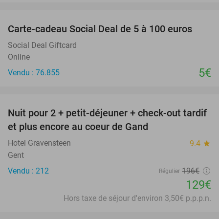
favorite_border
Carte-cadeau Social Deal de 5 à 100 euros
Social Deal Giftcard
Online
5€
Vendu : 76.855
favorite_border
Nuit pour 2 + petit-déjeuner + check-out tardif
34%
et plus encore au coeur de Gand
Hotel Gravensteen
9.4
star
Gent
Vendu : 212
196€
Régulier
129€
Hors taxe de séjour d'environ 3,50€ p.p.p.n.
favorite_border