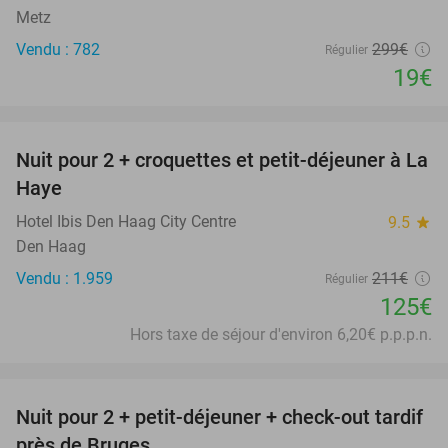
Metz
Vendu : 782
299€
Régulier
19€
favorite_border
Nuit pour 2 + croquettes et petit-déjeuner à La
41%
Haye
Hotel Ibis Den Haag City Centre
9.5
star
Den Haag
Vendu : 1.959
211€
Régulier
125€
Hors taxe de séjour d'environ 6,20€ p.p.p.n.
favorite_border
Nuit pour 2 + petit-déjeuner + check-out tardif
48%
près de Bruges