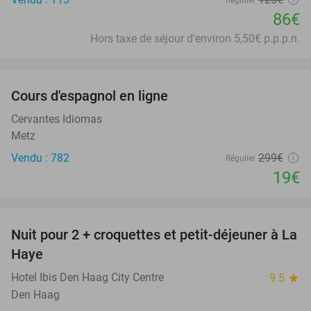
Régulier
86€
Hors taxe de séjour d'environ 5,50€ p.p.p.n.
favorite_border
Cours d'espagnol en ligne
94%
Cervantes Idiomas
Metz
Vendu : 782
299€
Régulier
19€
favorite_border
Nuit pour 2 + croquettes et petit-déjeuner à La
41%
Haye
Hotel Ibis Den Haag City Centre
9.5
star
Den Haag