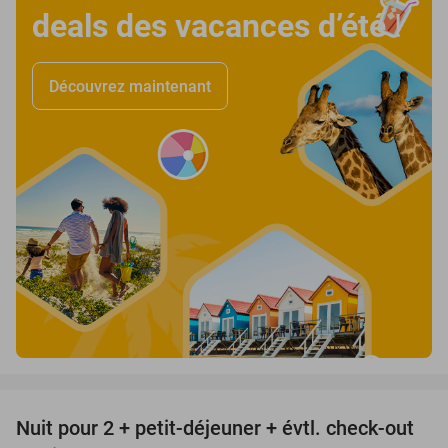
deals des vacances d’été
!
Découvrez maintenant
favorite_border
Nuit pour 2 + petit-déjeuner + évtl. check-out
35%