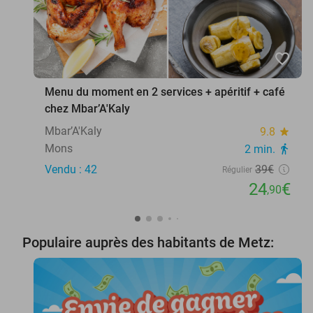
favorite_border
Menu du moment en 2 services + apéritif + café
chez Mbar’A'Kaly
Mbar’A'Kaly
9.8
star
Mons
2 min.
directions_walk
Vendu : 42
39€
Régulier
24
€
,90
Populaire auprès des habitants de Metz: