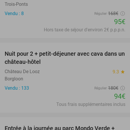
Trois-Ponts
Vendu : 8
168€
Régulier
95€
Hors taxe de séjour d'environ 2€ p.p.p.n.
favorite_border
Nuit pour 2 + petit-déjeuner avec cava dans un
48%
château-hôtel
Château De Looz
9.3
star
Borgloon
Vendu : 133
180€
Régulier
94€
Tous frais supplémentaires inclus
favorite_border
Entrée à la journée au parc Mondo Verde +