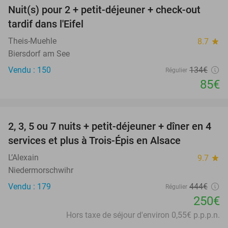
Nuit(s) pour 2 + petit-déjeuner + check-out
37%
tardif dans l'Eifel
Theis-Muehle
8.7
star
Biersdorf am See
Vendu : 150
134€
Régulier
85€
favorite_border
2, 3, 5 ou 7 nuits + petit-déjeuner + dîner en 4
44%
services et plus à Trois-Épis en Alsace
L’Alexain
9.7
star
Niedermorschwihr
Vendu : 179
444€
Régulier
250€
Hors taxe de séjour d'environ 0,55€ p.p.p.n.