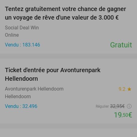
Tentez gratuitement votre chance de gagner
un voyage de rêve d'une valeur de 3.000 €
Social Deal Win
Online
Gratuit
Vendu : 183.146
favorite_border
Ticket d'entrée pour Avonturenpark
41%
Hellendoorn
Avonturenpark Hellendoorn
9.2
star
Hellendoorn
Vendu : 32.496
32
,95
€
Régulier
19
€
,50
favorite_border