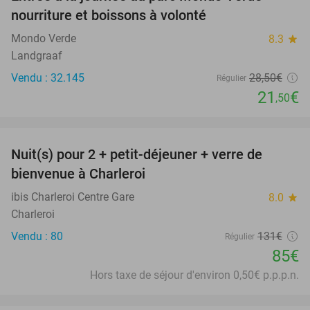
25%
nourriture et boissons à volonté
Mondo Verde
8.3
star
Landgraaf
Vendu : 32.145
28
,50
€
Régulier
21
€
,50
favorite_border
Nuit(s) pour 2 + petit-déjeuner + verre de
35%
bienvenue à Charleroi
ibis Charleroi Centre Gare
8.0
star
Charleroi
Vendu : 80
131€
Régulier
85€
Hors taxe de séjour d'environ 0,50€ p.p.p.n.