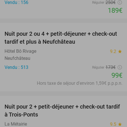
Vendu : 156
250€
Régulier
189€
favorite_border
Nuit pour 2 ou 4 + petit-déjeuner + check-out
43%
tardif et plus à Neufchâteau
Hôtel Bô Rivage
9.2
star
Neufchâteau
Vendu : 513
173€
Régulier
99€
Hors taxe de séjour d'environ 1,59€ p.p.p.n.
favorite_border
Nuit pour 2 + petit-déjeuner + check-out tardif
43%
à Trois-Ponts
La Métairie
9.5
star