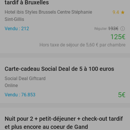
tardif à Bruxelles
Hotel ibis Styles Brussels Centre Stéphanie
9.4
star
Sint-Gillis
Vendu : 212
193€
Régulier
125€
Hors taxe de séjour de 5,60 € par chambre
favorite_border
Carte-cadeau Social Deal de 5 à 100 euros
Social Deal Giftcard
Online
5€
Vendu : 76.853
favorite_border
Nuit pour 2 + petit-déjeuner + check-out tardif
34%
et plus encore au coeur de Gand