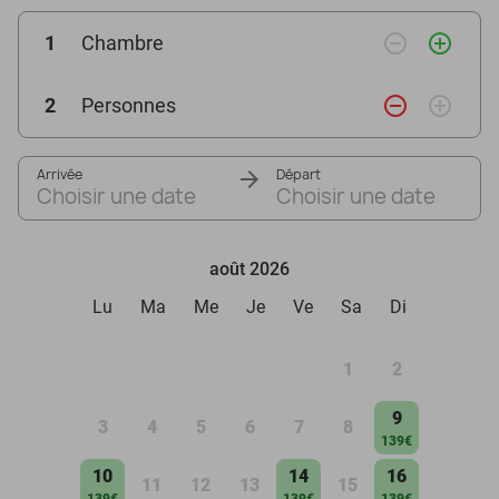
remove_circle_outline
add_circle_outline
1
Chambre
remove_circle_outline
add_circle_outline
2
Personnes
Arrivée
Départ
Choisir une date
Choisir une date
août 2026
Lu
Ma
Me
Je
Ve
Sa
Di
1
2
9
3
4
5
6
7
8
139€
10
14
16
11
12
13
15
139€
139€
139€