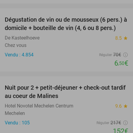
favorite_border
Dégustation de vin ou de mousseux (6 pers.) à
91%
domicile + bouteille de vin (4, 6 ou 8 pers.)
De Kasteelhoeve
8.5
star
Chez vous
Vendu : 4.854
70€
Régulier
6
€
,50
favorite_border
Nuit pour 2 + petit-déjeuner + check-out tardif
30%
au coeur de Malines
Hotel Novotel Mechelen Centrum
9.6
star
Mechelen
Vendu : 105
217€
Régulier
152€