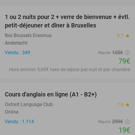
favorite_border
1 ou 2 nuits pour 2 + verre de bienvenue + évtl.
25%
petit-déjeuner et dîner à Bruxelles
Ibis Brussels Erasmus
9.1
star
Anderlecht
Vendu : 349
105€
Régulier
79€
Hors environ 5,60€ taxe de séjour par nuit et par chambre
favorite_border
Cours d'anglais en ligne (A1 - B2+)
94%
Oxford Language Club
7.9
star
Online
Vendu : 1.114
299€
Régulier
19€