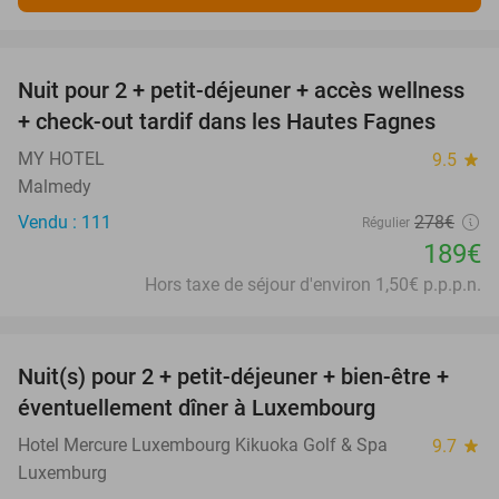
favorite_border
Nuit pour 2 + petit-déjeuner + accès wellness
32%
+ check-out tardif dans les Hautes Fagnes
MY HOTEL
9.5
star
Malmedy
Vendu : 111
278€
Régulier
189€
Hors taxe de séjour d'environ 1,50€ p.p.p.n.
favorite_border
Nuit(s) pour 2 + petit-déjeuner + bien-être +
24%
éventuellement dîner à Luxembourg
Hotel Mercure Luxembourg Kikuoka Golf & Spa
9.7
star
Luxemburg