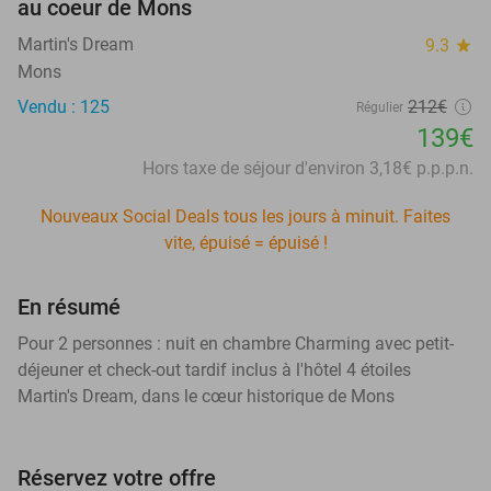
au coeur de Mons
Martin's Dream
9.3
star
Mons
Vendu : 125
212€
Régulier
139€
Hors taxe de séjour d'environ 3,18€ p.p.p.n.
Nouveaux Social Deals tous les jours à minuit. Faites
vite, épuisé = épuisé !
En résumé
Pour 2 personnes : nuit en chambre Charming avec petit-
déjeuner et check-out tardif inclus à l'hôtel 4 étoiles
Martin's Dream, dans le cœur historique de Mons
Réservez votre offre