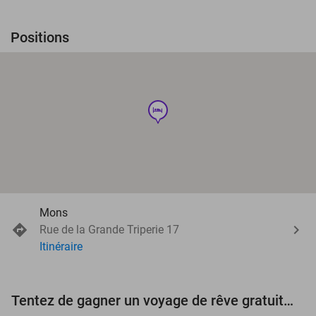
Positions
hotel
Mons
Rue de la Grande Triperie 17
Itinéraire
Tentez de gagner un voyage de rêve gratuit d'une valeur de 3.000 € !