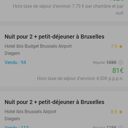
Hors taxe de séjour d'environ 7,75 € par chambre et par
nuit
favorite_border
Nuit pour 2 + petit-déjeuner à Bruxelles
25%
Hotel ibis Budget Brussels Airport
7.5
star
Diegem
Vendu : 94
108€
Régulier
81€
Hors taxe de séjour d'environ 4,50€ p.p.p.n.
favorite_border
Nuit pour 2 + petit-déjeuner à Bruxelles
31%
Hotel ibis Brussels Airport
8.5
star
Diegem
Vendu : 113
125€