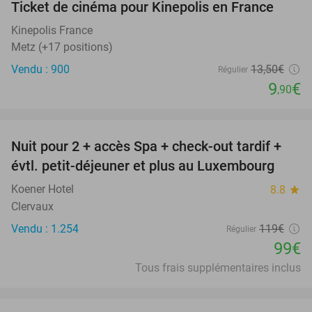
Ticket de cinéma pour Kinepolis en France
27%
SOLD
OUT
Kinepolis France
Metz (+17 positions)
Vendu : 900
13
,50
€
Régulier
9
€
,90
favorite_border
Nuit pour 2 + accès Spa + check-out tardif +
17%
évtl. petit-déjeuner et plus au Luxembourg
Koener Hotel
8.8
star
Clervaux
Vendu : 1.254
119€
Régulier
99€
Tous frais supplémentaires inclus
favorite_border