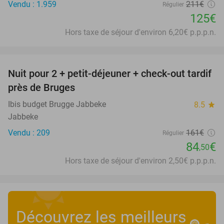
Vendu : 1.959
211€
Régulier
125€
Hors taxe de séjour d'environ 6,20€ p.p.p.n.
favorite_border
Nuit pour 2 + petit-déjeuner + check-out tardif
48%
près de Bruges
Ibis budget Brugge Jabbeke
8.5
star
Jabbeke
Vendu : 209
161€
Régulier
84
€
,50
Hors taxe de séjour d'environ 2,50€ p.p.p.n.
Découvrez les meilleurs