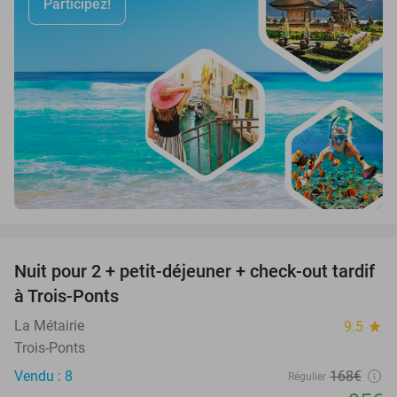
Participez!
favorite_border
Nuit pour 2 + petit-déjeuner + check-out tardif
43%
à Trois-Ponts
La Métairie
9.5
star
Trois-Ponts
Vendu : 8
168€
Régulier