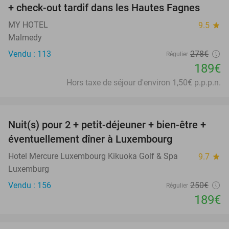
+ check-out tardif dans les Hautes Fagnes
MY HOTEL
9.5
star
Malmedy
Vendu : 113
278€
Régulier
189€
Hors taxe de séjour d'environ 1,50€ p.p.p.n.
favorite_border
Nuit(s) pour 2 + petit-déjeuner + bien-être +
24%
éventuellement dîner à Luxembourg
Hotel Mercure Luxembourg Kikuoka Golf & Spa
9.7
star
Luxemburg
Vendu : 156
250€
Régulier
189€
favorite_border