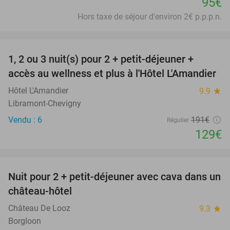
95€
Hors taxe de séjour d'environ 2€ p.p.p.n.
favorite_border
1, 2 ou 3 nuit(s) pour 2 + petit-déjeuner +
32%
NEW
accès au wellness et plus à l'Hôtel L'Amandier
TODAY
Hôtel L'Amandier
9.9
star
Libramont-Chevigny
Vendu : 6
191€
Régulier
129€
favorite_border
Nuit pour 2 + petit-déjeuner avec cava dans un
48%
château-hôtel
Château De Looz
9.3
star
Borgloon