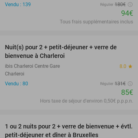
Vendu : 139
180€
Régulier
94€
Tous frais supplémentaires inclus
favorite_border
Nuit(s) pour 2 + petit-déjeuner + verre de
35%
bienvenue à Charleroi
ibis Charleroi Centre Gare
8.0
star
Charleroi
Vendu : 80
131€
Régulier
85€
Hors taxe de séjour d'environ 0,50€ p.p.p.n.
favorite_border
1 ou 2 nuits pour 2 + verre de bienvenue + évtl.
25%
petit-déjeuner et dîner à Bruxelles