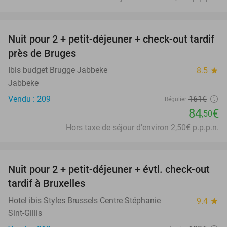
favorite_border
Nuit pour 2 + petit-déjeuner + check-out tardif
48%
près de Bruges
Ibis budget Brugge Jabbeke
8.5
star
Jabbeke
Vendu : 209
161€
Régulier
84
€
,50
Hors taxe de séjour d'environ 2,50€ p.p.p.n.
favorite_border
Nuit pour 2 + petit-déjeuner + évtl. check-out
35%
tardif à Bruxelles
Hotel ibis Styles Brussels Centre Stéphanie
9.4
star
Sint-Gillis