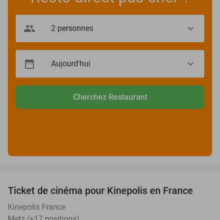
Cherchez Restaurant
favorite_border
Ticket de cinéma pour Kinepolis en France
27%
SOLD
OUT
Kinepolis France
Metz (+17 positions)