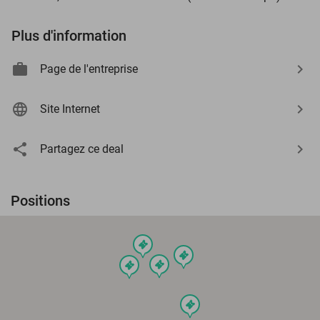
Plus d'information
Page de l'entreprise
Site Internet
Partagez ce deal
Positions
events
events
events
events
events