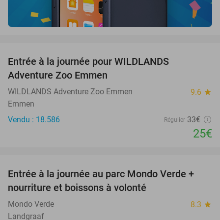
favorite_border
Entrée à la journée pour WILDLANDS
24%
Adventure Zoo Emmen
WILDLANDS Adventure Zoo Emmen
9.6
star
Emmen
Vendu : 18.586
33€
Régulier
25€
favorite_border
Entrée à la journée au parc Mondo Verde +
25%
nourriture et boissons à volonté
Mondo Verde
8.3
star
Landgraaf