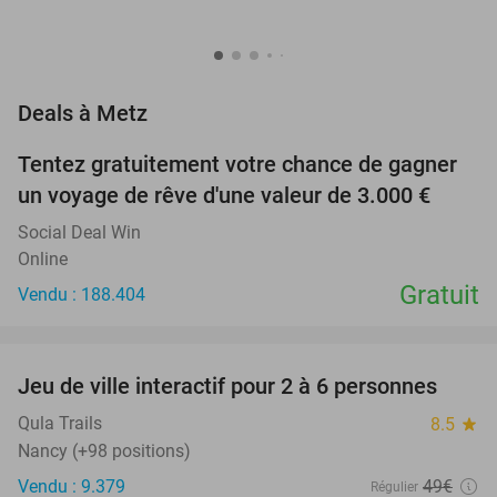
favorite_border
Deals à Metz
Tentez gratuitement votre chance de gagner
un voyage de rêve d'une valeur de 3.000 €
Social Deal Win
Online
Gratuit
Vendu : 188.404
favorite_border
Jeu de ville interactif pour 2 à 6 personnes
61%
Qula Trails
8.5
star
Nancy (+98 positions)
Vendu : 9.379
49€
Régulier