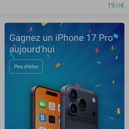
19
€
,25
Gagnez un iPhone 17 Pro
aujourd'hui
Plus d'infos