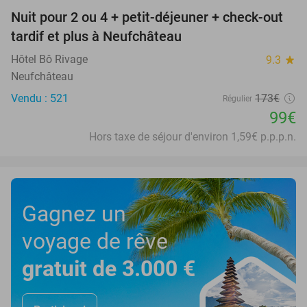
Nuit pour 2 ou 4 + petit-déjeuner + check-out
43%
tardif et plus à Neufchâteau
Hôtel Bô Rivage
9.3
star
Neufchâteau
Vendu : 521
173€
Régulier
99€
Hors taxe de séjour d'environ 1,59€ p.p.p.n.
Gagnez un
voyage de rêve
gratuit de 3.000 €