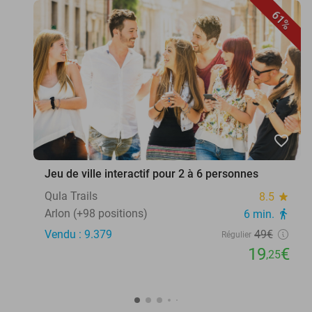
61%
favorite_border
Jeu de ville interactif pour 2 à 6 personnes
Qula Trails
8.5
star
Arlon (+98 positions)
6 min.
directions_walk
Vendu : 9.379
49€
Régulier
19
€
,25