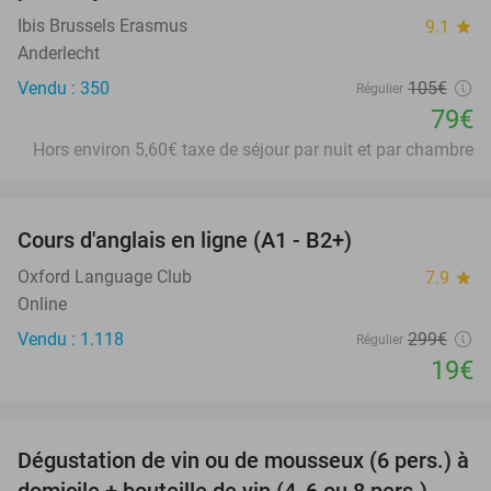
Ibis Brussels Erasmus
9.1
star
Anderlecht
Vendu : 350
105€
Régulier
79€
Hors environ 5,60€ taxe de séjour par nuit et par chambre
favorite_border
Cours d'anglais en ligne (A1 - B2+)
94%
Oxford Language Club
7.9
star
Online
Vendu : 1.118
299€
Régulier
19€
favorite_border
Dégustation de vin ou de mousseux (6 pers.) à
91%
domicile + bouteille de vin (4, 6 ou 8 pers.)