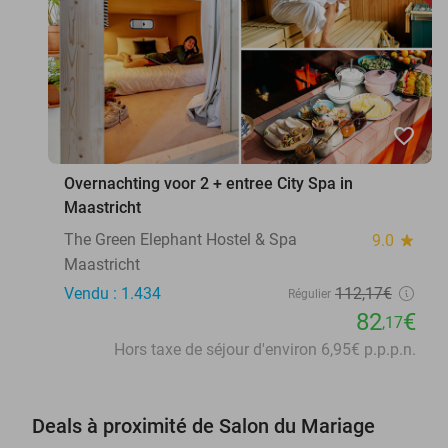
favorite_border
Overnachting voor 2 + entree City Spa in
Maastricht
The Green Elephant Hostel & Spa
9.0
star
Maastricht
Vendu : 1.434
112
,17
€
Régulier
82
€
,17
Hors taxe de séjour d'environ 6,95€ p.p.p.n.
Deals à proximité de Salon du Mariage