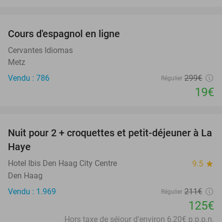
favorite_border
Cours d'espagnol en ligne
94%
Cervantes Idiomas
Metz
Vendu : 786
299€
Régulier
19€
favorite_border
Nuit pour 2 + croquettes et petit-déjeuner à La
41%
Haye
Hotel Ibis Den Haag City Centre
9.5
star
Den Haag
Vendu : 1.969
211€
Régulier
125€
Hors taxe de séjour d'environ 6,20€ p.p.p.n.