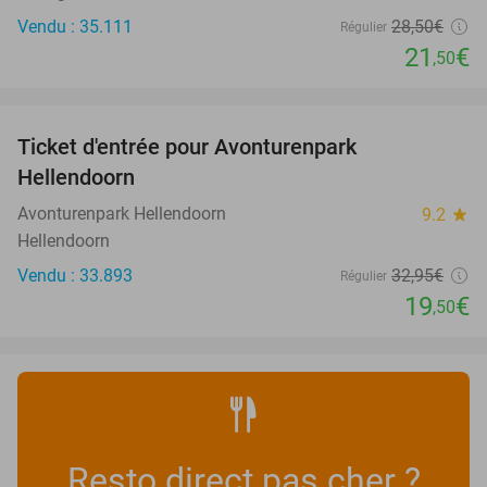
Vendu : 35.111
28
,50
€
Régulier
21
€
,50
favorite_border
Ticket d'entrée pour Avonturenpark
41%
Hellendoorn
Avonturenpark Hellendoorn
9.2
star
Hellendoorn
Vendu : 33.893
32
,95
€
Régulier
19
€
,50
Resto direct pas cher ?