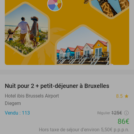
favorite_border
Nuit pour 2 + petit-déjeuner à Bruxelles
31%
Hotel ibis Brussels Airport
8.5
star
Diegem
Vendu : 113
125€
Régulier
86€
Hors taxe de séjour d'environ 5,50€ p.p.p.n.