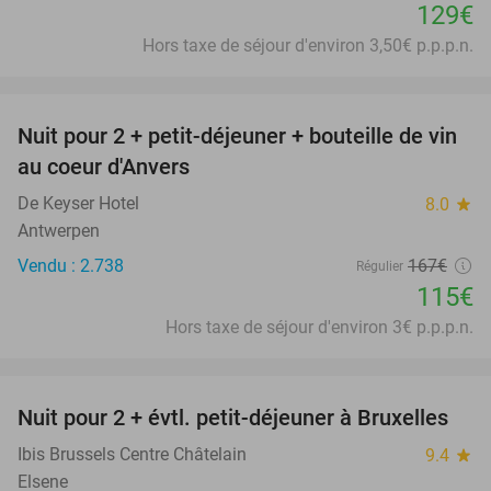
129€
Hors taxe de séjour d'environ 3,50€ p.p.p.n.
favorite_border
Nuit pour 2 + petit-déjeuner + bouteille de vin
31%
au coeur d'Anvers
De Keyser Hotel
8.0
star
Antwerpen
Vendu : 2.738
167€
Régulier
115€
Hors taxe de séjour d'environ 3€ p.p.p.n.
favorite_border
Nuit pour 2 + évtl. petit-déjeuner à Bruxelles
29%
Ibis Brussels Centre Châtelain
9.4
star
Elsene