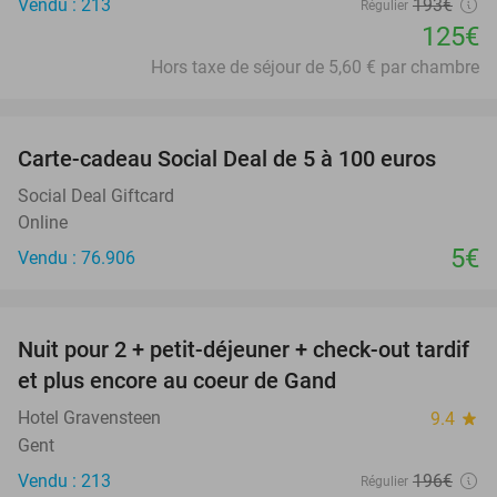
Vendu : 213
193€
Régulier
125€
Hors taxe de séjour de 5,60 € par chambre
favorite_border
Carte-cadeau Social Deal de 5 à 100 euros
Social Deal Giftcard
Online
5€
Vendu : 76.906
favorite_border
Nuit pour 2 + petit-déjeuner + check-out tardif
34%
et plus encore au coeur de Gand
Hotel Gravensteen
9.4
star
Gent
Vendu : 213
196€
Régulier