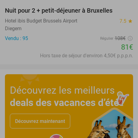
Nuit pour 2 + petit-déjeuner à Bruxelles
25%
Hotel ibis Budget Brussels Airport
7.5
star
Diegem
Vendu : 95
108€
Régulier
81€
Hors taxe de séjour d'environ 4,50€ p.p.p.n.
Découvrez les meilleurs
deals des vacances d’été
!
Découvrez maintenant