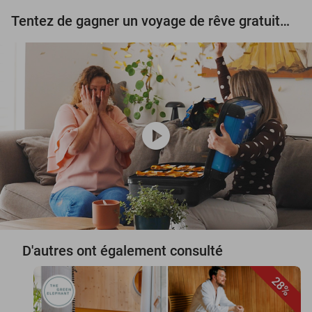
Tentez de gagner un voyage de rêve gratuit d'une valeur de 3.000 € !
play_circle
D'autres ont également consulté
28%