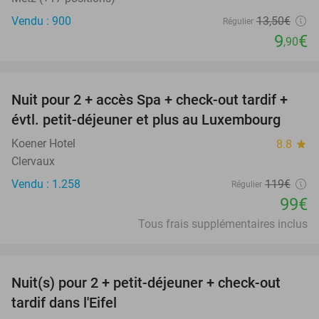
Vendu : 900
13
,50
€
Régulier
9
€
,90
favorite_border
Nuit pour 2 + accès Spa + check-out tardif +
17%
évtl. petit-déjeuner et plus au Luxembourg
Koener Hotel
8.8
star
Clervaux
Vendu : 1.258
119€
Régulier
99€
Tous frais supplémentaires inclus
favorite_border
Nuit(s) pour 2 + petit-déjeuner + check-out
37%
tardif dans l'Eifel