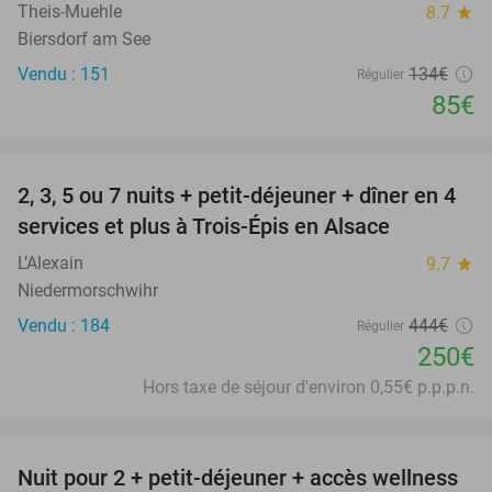
Theis-Muehle
8.7
star
Biersdorf am See
Vendu : 151
134€
Régulier
85€
favorite_border
2, 3, 5 ou 7 nuits + petit-déjeuner + dîner en 4
44%
services et plus à Trois-Épis en Alsace
L’Alexain
9.7
star
Niedermorschwihr
Vendu : 184
444€
Régulier
250€
Hors taxe de séjour d'environ 0,55€ p.p.p.n.
favorite_border
Nuit pour 2 + petit-déjeuner + accès wellness
32%