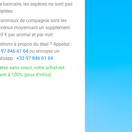
te bancaire, les espèces ne sont pas
eptées
 animaux de compagnie sont les
nvenus moyennant un supplément
0 € par animal et par nuit
stions à propos du deal ? Appelez :
 97 846 61 64
ou envoyez un
tsapp :
+33 97 846 61 64
etez sans souci, votre achat est
nti à 100% (plus d'infos)