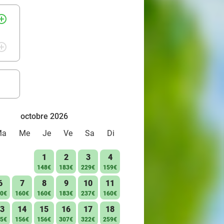
rcle_outline
rcle_outline
octobre 2026
Ma
Me
Je
Ve
Sa
Di
1
2
3
4
148€
183€
229€
159€
6
7
8
9
10
11
0€
160€
160€
183€
237€
160€
3
14
15
16
17
18
5€
156€
156€
307€
322€
259€