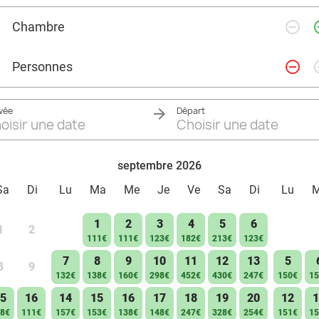
remove_circle_outline
add_ci
Chambre
remove_circle_outline
add_ci
Personnes
ivée
Départ
oisir une date
Choisir une date
septembre 2026
Sa
Di
Lu
Ma
Me
Je
Ve
Sa
Di
Lu
1
2
3
4
5
6
1
2
111€
111€
123€
182€
213€
123€
7
8
9
10
11
12
13
5
8
9
132€
138€
160€
298€
452€
430€
247€
150€
15
5
16
14
15
16
17
18
19
20
12
1
8€
111€
157€
153€
138€
148€
247€
328€
254€
151€
15