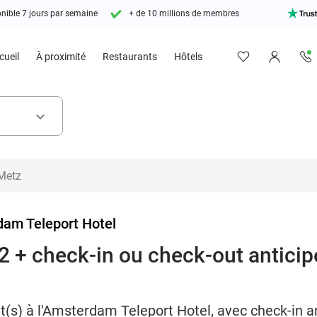
nible 7 jours par semaine
+ de 10 millions de membres
cueil
À proximité
Restaurants
Hôtels
keyboard_arrow_down
am Teleport Hotel
 2 + check-in ou check-out antici
t(s) à l'Amsterdam Teleport Hotel, avec check-in an