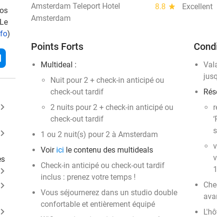
Amsterdam Teleport Hotel
8.8
star
Excellent
vos
Amsterdam
 Le
nfo
)
Points Forts
Condi
l
Multideal :
Val
jus
Nuit pour 2 + check-in anticipé ou
check-out tardif
Rése
ard_arrow_right
2 nuits pour 2 + check-in anticipé ou
r
check-out tardif
‘
s
ard_arrow_right
1 ou 2 nuit(s) pour 2 à Amsterdam
v
Voir
ici
le contenu des multideals
v
es
Check-in anticipé ou check-out tardif
1
ard_arrow_right
inclus : prenez votre temps !
ard_arrow_right
Che
Vous séjournerez dans un studio double
ava
confortable et entièrement équipé
ard_arrow_right
L'hô