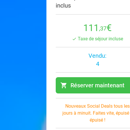
inclus
111
€
,37
Taxe de séjour incluse
Vendu:
4
shopping_cart
Réserver maintenant
navi
Nouveaux Social Deals tous les
jours à minuit. Faites vite, épuisé
épuisé !