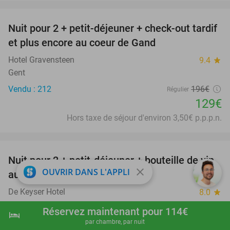
favorite_border
Nuit pour 2 + petit-déjeuner + check-out tardif
34%
et plus encore au coeur de Gand
Hotel Gravensteen
9.4
star
Gent
Vendu : 212
196€
Régulier
129€
Hors taxe de séjour d'environ 3,50€ p.p.p.n.
favorite_border
Nuit pour 2 + petit-déjeuner + bouteille de vin
31%
close
OUVRIR DANS L'APPLI
au coeur d'Anvers
De Keyser Hotel
8.0
star
Antwerpen
Réservez maintenant pour 114€
hotel
shopping_cart
Réserver maintenant
navigate_next
Vendu : 2.737
167€
Régulier
par chambre, par nuit