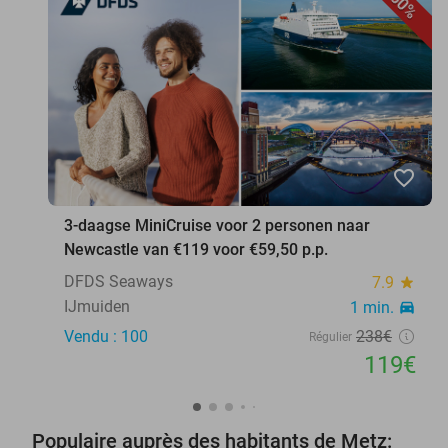
50%
favorite_border
3-daagse MiniCruise voor 2 personen naar
Newcastle van €119 voor €59,50 p.p.
DFDS Seaways
7.9
star
IJmuiden
1 min.
directions_car
Vendu : 100
238€
Régulier
119€
Populaire auprès des habitants de Metz: