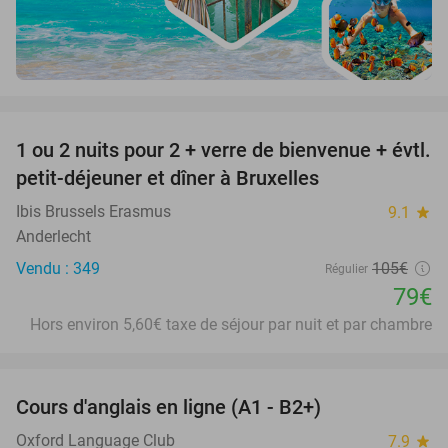
favorite_border
1 ou 2 nuits pour 2 + verre de bienvenue + évtl.
25%
petit-déjeuner et dîner à Bruxelles
Ibis Brussels Erasmus
9.1
star
Anderlecht
Vendu : 349
105€
Régulier
79€
Hors environ 5,60€ taxe de séjour par nuit et par chambre
favorite_border
Cours d'anglais en ligne (A1 - B2+)
94%
Oxford Language Club
7.9
star