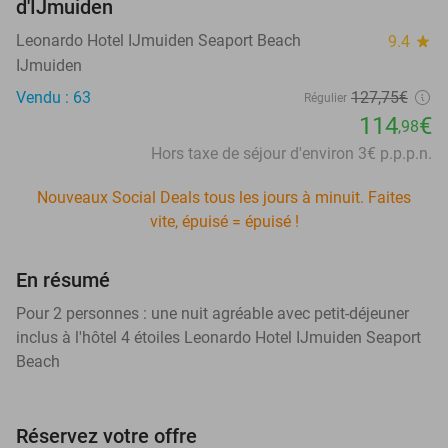
d'IJmuiden
Leonardo Hotel IJmuiden Seaport Beach
9.4
star
IJmuiden
Vendu : 63
127,75€
Régulier
114
€
,98
Hors taxe de séjour d'environ 3€ p.p.p.n.
Nouveaux Social Deals tous les jours à minuit. Faites
vite, épuisé = épuisé !
En résumé
Pour 2 personnes : une nuit agréable avec petit-déjeuner
inclus à l'hôtel 4 étoiles Leonardo Hotel IJmuiden Seaport
Beach
Réservez votre offre