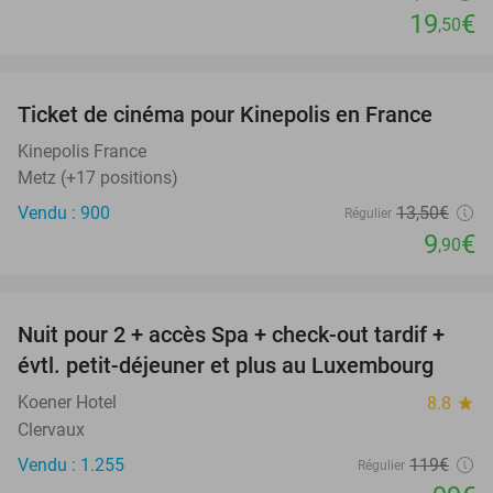
19
€
,50
favorite_border
Ticket de cinéma pour Kinepolis en France
27%
SOLD
OUT
Kinepolis France
Metz (+17 positions)
Vendu : 900
13
,50
€
Régulier
9
€
,90
favorite_border
Nuit pour 2 + accès Spa + check-out tardif +
17%
évtl. petit-déjeuner et plus au Luxembourg
Koener Hotel
8.8
star
Clervaux
Vendu : 1.255
119€
Régulier