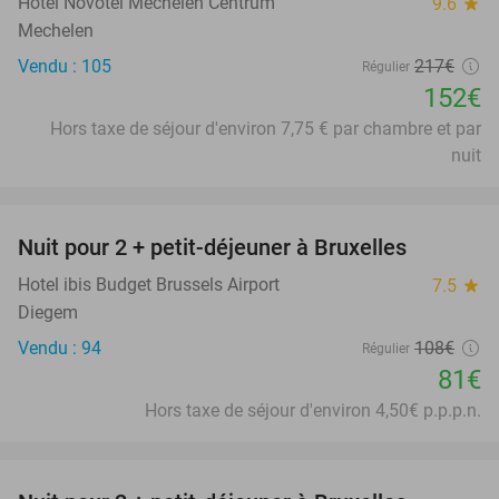
Hotel Novotel Mechelen Centrum
9.6
star
Mechelen
Vendu : 105
217€
Régulier
152€
Hors taxe de séjour d'environ 7,75 € par chambre et par
nuit
favorite_border
Nuit pour 2 + petit-déjeuner à Bruxelles
25%
Hotel ibis Budget Brussels Airport
7.5
star
Diegem
Vendu : 94
108€
Régulier
81€
Hors taxe de séjour d'environ 4,50€ p.p.p.n.
favorite_border