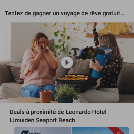
Tentez de gagner un voyage de rêve gratuit d'une valeur de 3.000 € !
play_circle
Deals à proximité de Leonardo Hotel
IJmuiden Seaport Beach