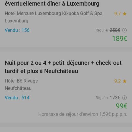
éventuellement dîner à Luxembourg
Hotel Mercure Luxembourg Kikuoka Golf & Spa
9.7
star
Luxemburg
Vendu : 156
250€
Régulier
189€
favorite_border
Nuit pour 2 ou 4 + petit-déjeuner + check-out
43%
tardif et plus à Neufchâteau
Hôtel Bô Rivage
9.2
star
Neufchâteau
Vendu : 514
173€
Régulier
99€
Hors taxe de séjour d'environ 1,59€ p.p.p.n.
favorite_border