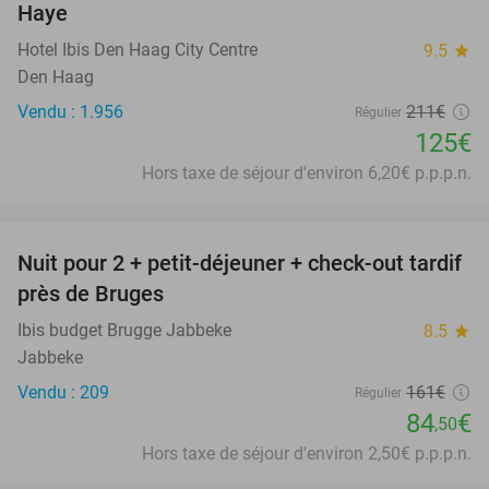
Haye
Hotel Ibis Den Haag City Centre
9.5
star
Den Haag
Vendu : 1.956
211€
Régulier
125€
Hors taxe de séjour d'environ 6,20€ p.p.p.n.
favorite_border
Nuit pour 2 + petit-déjeuner + check-out tardif
48%
près de Bruges
Ibis budget Brugge Jabbeke
8.5
star
Jabbeke
Vendu : 209
161€
Régulier
84
€
,50
Hors taxe de séjour d'environ 2,50€ p.p.p.n.