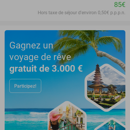
85€
Hors taxe de séjour d'environ 0,50€ p.p.p.n.
Gagnez un
voyage de rêve
gratuit de 3.000 €
Participez!