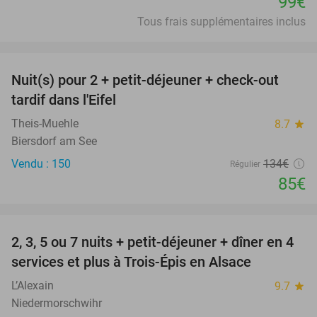
99€
Tous frais supplémentaires inclus
favorite_border
Nuit(s) pour 2 + petit-déjeuner + check-out
37%
tardif dans l'Eifel
Theis-Muehle
8.7
star
Biersdorf am See
Vendu : 150
134€
Régulier
85€
favorite_border
2, 3, 5 ou 7 nuits + petit-déjeuner + dîner en 4
44%
services et plus à Trois-Épis en Alsace
L’Alexain
9.7
star
Niedermorschwihr