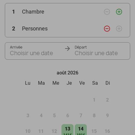
remove_circle_outline
add_circle_outline
1
Chambre
remove_circle_outline
add_circle_outline
2
Personnes
Arrivée
Départ
Choisir une date
Choisir une date
août 2026
Lu
Ma
Me
Je
Ve
Sa
Di
1
2
3
4
5
6
7
8
9
13
14
10
11
12
15
16
141€
191€