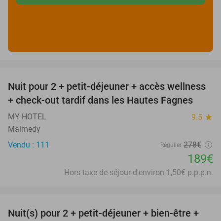
favorite_border
Nuit pour 2 + petit-déjeuner + accès wellness
32%
+ check-out tardif dans les Hautes Fagnes
MY HOTEL
9.5
star
Malmedy
Vendu : 111
278€
Régulier
189€
Hors taxe de séjour d'environ 1,50€ p.p.p.n.
favorite_border
Nuit(s) pour 2 + petit-déjeuner + bien-être +
24%