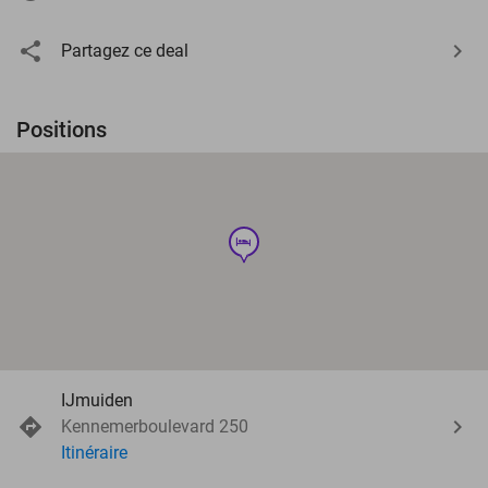
Partagez ce deal
Positions
hotel
IJmuiden
Kennemerboulevard 250
Itinéraire