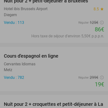
Nuit pour 2 + petit-déjeuner à Bruxelles
31%
Hotel ibis Brussels Airport
8.5
star
Diegem
Vendu : 113
125€
Régulier
86€
Hors taxe de séjour d'environ 5,50€ p.p.p.n.
favorite_border
Cours d'espagnol en ligne
94%
Cervantes Idiomas
Metz
Vendu : 782
299€
Régulier
19€
favorite_border
Nuit pour 2 + croquettes et petit-déjeuner à La
41%