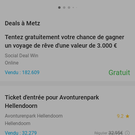
favorite_border
Deals à Metz
Tentez gratuitement votre chance de gagner
un voyage de rêve d'une valeur de 3.000 €
Social Deal Win
Online
Gratuit
Vendu : 182.609
favorite_border
Ticket d'entrée pour Avonturenpark
41%
Hellendoorn
Avonturenpark Hellendoorn
9.2
star
Hellendoorn
Vendu : 32.279
32
,95
€
Régulier