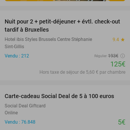
favorite_border
Nuit pour 2 + petit-déjeuner + évtl. check-out
35%
tardif à Bruxelles
Hotel ibis Styles Brussels Centre Stéphanie
9.4
star
Sint-Gillis
Vendu : 212
193€
Régulier
125€
Hors taxe de séjour de 5,60 € par chambre
favorite_border
Carte-cadeau Social Deal de 5 à 100 euros
Social Deal Giftcard
Online
5€
Vendu : 76.848