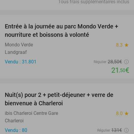
Tous frais supplémentaires inclus
favorite_border
Entrée à la journée au parc Mondo Verde +
25%
nourriture et boissons à volonté
Mondo Verde
8.3
star
Landgraaf
Vendu : 31.801
28
,50
€
Régulier
21
€
,50
favorite_border
Nuit(s) pour 2 + petit-déjeuner + verre de
35%
bienvenue à Charleroi
ibis Charleroi Centre Gare
8.0
star
Charleroi
Vendu : 80
131€
Régulier