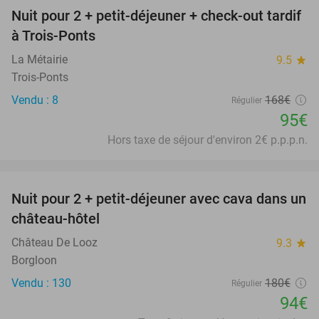
Nuit pour 2 + petit-déjeuner + check-out tardif
43%
à Trois-Ponts
La Métairie
9.5
star
Trois-Ponts
Vendu : 8
168€
Régulier
95€
Hors taxe de séjour d'environ 2€ p.p.p.n.
favorite_border
Nuit pour 2 + petit-déjeuner avec cava dans un
48%
château-hôtel
Château De Looz
9.3
star
Borgloon
Vendu : 130
180€
Régulier
94€