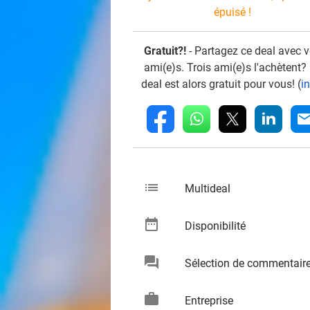
épuisé !
Gratuit?!
- Partagez ce deal avec 
ami(e)s. Trois ami(e)s l'achètent?
deal est alors gratuit pour vous! (
i
whatsapp
linkedin
fb
mai
list
keybo
Multideal
date_range
keybo
Disponibilité
chat
Sélection de commentair
keybo
work
keybo
Entreprise