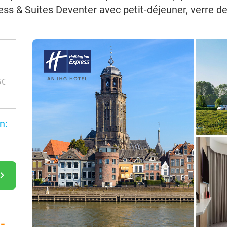
ess & Suites Deventer avec petit-déjeuner, verre de
5€
n:
gate_next
 =