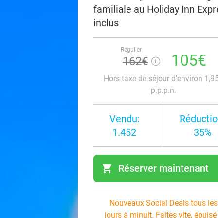
familiale au Holiday Inn Expr
inclus
Régulier
105€
162€
Hors taxe de séjour d'environ 1,9
p.p.p.n.
Vendu:
Réductio
1.452
35%
shopping_cart
Réserver maintenant
navi
Nouveaux Social Deals tous les
jours à minuit. Faites vite, épuisé