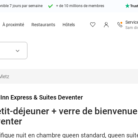
nible 7 jours par semaine
+ de 10 millions de membres
Service
À proximité
Restaurants
Hôtels
Sam dis
keyboard_arrow_down
 Inn Express & Suites Deventer
etit-déjeuner + verre de bienvenue 
venter
fique nuit en chambre queen standard, queen suite