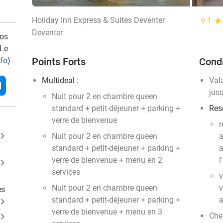
Holiday Inn Express & Suites Deventer
9.1
star
Deventer
vos
 Le
nfo
)
Points Forts
Condi
Multideal :
Val
l
jus
Nuit pour 2 en chambre queen
standard + petit-déjeuner + parking +
Res
verre de bienvenue
r
ard_arrow_right
Nuit pour 2 en chambre queen
a
standard + petit-déjeuner + parking +
a
verre de bienvenue + menu en 2
l
ard_arrow_right
services
v
Nuit pour 2 en chambre queen
v
es
standard + petit-déjeuner + parking +
a
ard_arrow_right
verre de bienvenue + menu en 3
ard_arrow_right
Chec