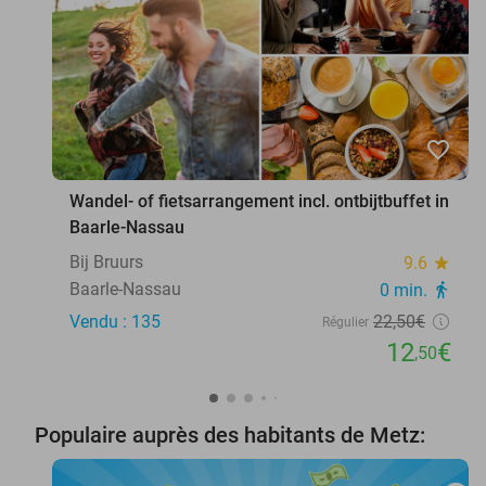
favorite_border
Wandel- of fietsarrangement incl. ontbijtbuffet in
Baarle-Nassau
Bij Bruurs
9.6
star
Baarle-Nassau
0 min.
directions_walk
Vendu : 135
22
,50
€
Régulier
12
€
,50
Populaire auprès des habitants de Metz: