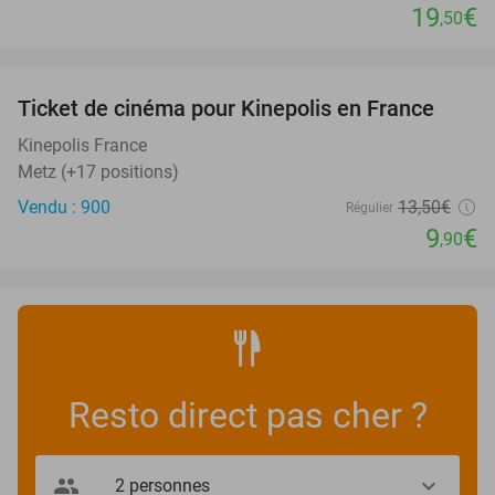
19
€
,50
favorite_border
Ticket de cinéma pour Kinepolis en France
27%
SOLD
OUT
Kinepolis France
Metz (+17 positions)
Vendu : 900
13
,50
€
Régulier
9
€
,90
Resto direct pas cher ?