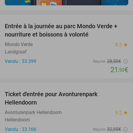
favorite_border
Entrée à la journée au parc Mondo Verde +
25%
nourriture et boissons à volonté
Mondo Verde
8.3
star
Landgraaf
Vendu : 33.399
28
,50
€
Régulier
21
€
,50
favorite_border
Ticket d'entrée pour Avonturenpark
41%
Hellendoorn
Avonturenpark Hellendoorn
9.2
star
Hellendoorn
Vendu : 33.166
32
,95
€
Régulier