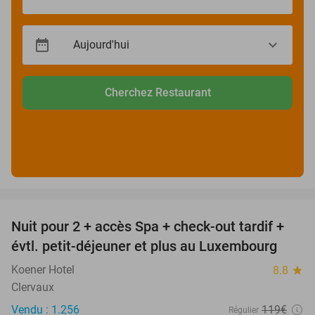
Cherchez Restaurant
favorite_border
Nuit pour 2 + accès Spa + check-out tardif +
17%
évtl. petit-déjeuner et plus au Luxembourg
Koener Hotel
8.8
star
Clervaux
Vendu : 1.256
119€
Régulier