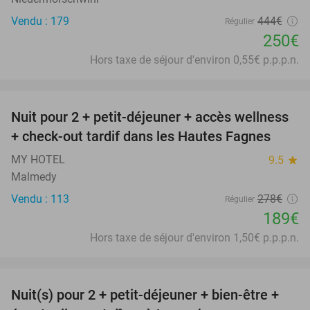
Vendu : 179
444€
Régulier
250€
Hors taxe de séjour d'environ 0,55€ p.p.p.n.
favorite_border
Nuit pour 2 + petit-déjeuner + accès wellness
32%
+ check-out tardif dans les Hautes Fagnes
MY HOTEL
9.5
star
Malmedy
Vendu : 113
278€
Régulier
189€
Hors taxe de séjour d'environ 1,50€ p.p.p.n.
favorite_border
Nuit(s) pour 2 + petit-déjeuner + bien-être +
24%