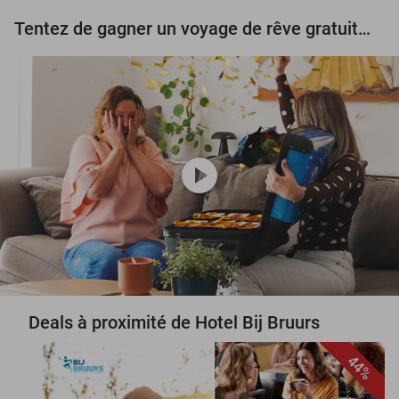
Tentez de gagner un voyage de rêve gratuit d'une valeur de 3.000 € !
play_circle
Deals à proximité de Hotel Bij Bruurs
44%