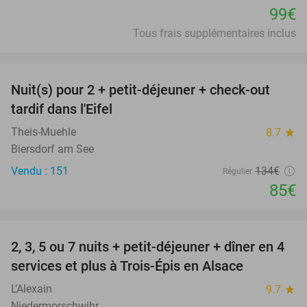
99€
Tous frais supplémentaires inclus
favorite_border
Nuit(s) pour 2 + petit-déjeuner + check-out
37%
tardif dans l'Eifel
Theis-Muehle
8.7
star
Biersdorf am See
Vendu : 151
134€
Régulier
85€
favorite_border
2, 3, 5 ou 7 nuits + petit-déjeuner + dîner en 4
44%
services et plus à Trois-Épis en Alsace
L’Alexain
9.7
star
Niedermorschwihr