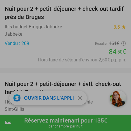
Nuit pour 2 + petit-déjeuner + check-out tardif
48%
près de Bruges
Ibis budget Brugge Jabbeke
8.5
star
Jabbeke
Vendu : 209
161€
Régulier
84
€
,50
Hors taxe de séjour d'environ 2,50€ p.p.p.n.
favorite_border
Nuit pour 2 + petit-déjeuner + évtl. check-out
35%
tardif à Bruxelles
close
OUVRIR DANS L'APPLI
Hotel ibis Styles Brussels Centre Stéphanie
9.4
star
Sint-Gillis
Vendu : 212
193€
Régulier
Réservez maintenant pour 135€
hotel
shopping_cart
Réserver maintenant
navigate_next
125€
par chambre, par nuit