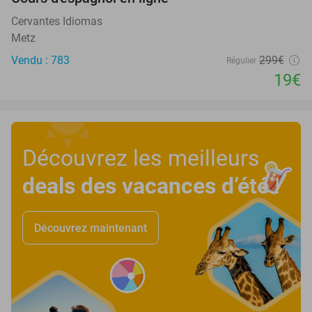
94%
Cervantes Idiomas
Metz
Vendu : 783
299€
Régulier
19€
Découvrez les meilleurs
deals des vacances d’été
!
Découvrez maintenant