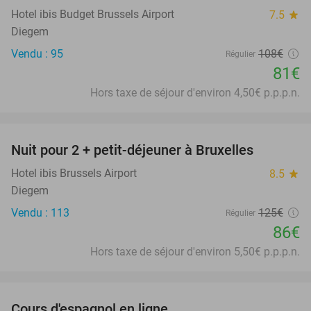
Hotel ibis Budget Brussels Airport
7.5
star
Diegem
Vendu : 95
108€
Régulier
81€
Hors taxe de séjour d'environ 4,50€ p.p.p.n.
favorite_border
Nuit pour 2 + petit-déjeuner à Bruxelles
31%
Hotel ibis Brussels Airport
8.5
star
Diegem
Vendu : 113
125€
Régulier
86€
Hors taxe de séjour d'environ 5,50€ p.p.p.n.
favorite_border
Cours d'espagnol en ligne