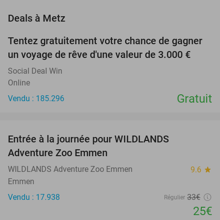
favorite_border
Deals à Metz
Tentez gratuitement votre chance de gagner
un voyage de rêve d'une valeur de 3.000 €
Social Deal Win
Online
Gratuit
Vendu : 185.296
favorite_border
Entrée à la journée pour WILDLANDS
24%
Adventure Zoo Emmen
WILDLANDS Adventure Zoo Emmen
9.6
star
Emmen
Vendu : 17.938
33€
Régulier
25€