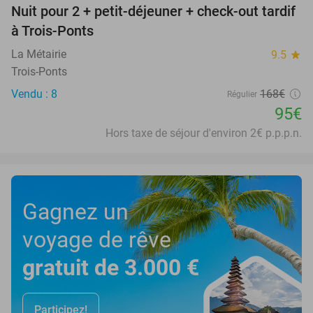
Nuit pour 2 + petit-déjeuner + check-out tardif
43%
à Trois-Ponts
La Métairie
9.5
star
Trois-Ponts
Vendu : 8
168€
Régulier
95€
Hors taxe de séjour d'environ 2€ p.p.p.n.
Gagnez un
voyage de rêve
gratuit de 3.000 €
Participez!