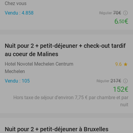
Chez vous
Vendu : 4.858
70€
Régulier
6
€
,50
favorite_border
Nuit pour 2 + petit-déjeuner + check-out tardif
30%
au coeur de Malines
Hotel Novotel Mechelen Centrum
9.6
star
Mechelen
Vendu : 105
217€
Régulier
152€
Hors taxe de séjour d'environ 7,75 € par chambre et par
nuit
favorite_border
Nuit pour 2 + petit-déjeuner à Bruxelles
25%