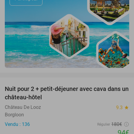
favorite_border
Nuit pour 2 + petit-déjeuner avec cava dans un
48%
château-hôtel
Château De Looz
9.3
star
Borgloon
Vendu : 136
180€
Régulier
94€