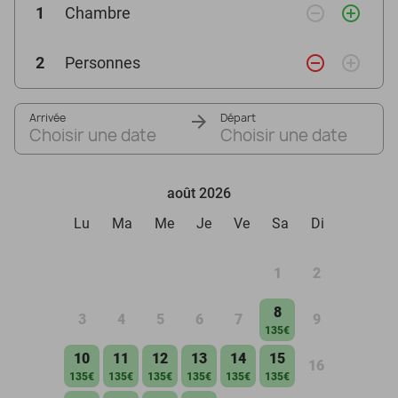
remove_circle_outline
add_circle_outline
1
Chambre
remove_circle_outline
add_circle_outline
2
Personnes
Arrivée
Départ
Choisir une date
Choisir une date
août 2026
Lu
Ma
Me
Je
Ve
Sa
Di
1
2
8
3
4
5
6
7
9
135€
10
11
12
13
14
15
16
135€
135€
135€
135€
135€
135€