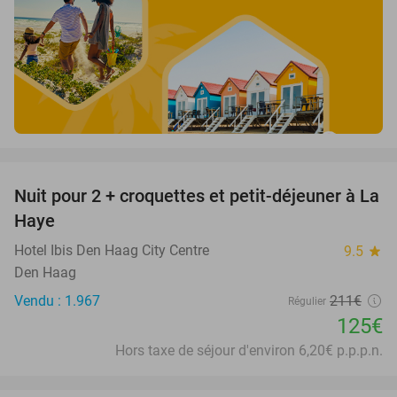
favorite_border
Nuit pour 2 + croquettes et petit-déjeuner à La
41%
Haye
Hotel Ibis Den Haag City Centre
9.5
star
Den Haag
Vendu : 1.967
211€
Régulier
125€
Hors taxe de séjour d'environ 6,20€ p.p.p.n.
favorite_border