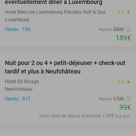
éventuellement dîner à Luxembourg
Hotel Mercure Luxembourg Kikuoka Golf & Spa
9.7
star
Luxemburg
Vendu : 156
250€
Régulier
189€
favorite_border
Nuit pour 2 ou 4 + petit-déjeuner + check-out
43%
tardif et plus à Neufchâteau
Hôtel Bô Rivage
9.2
star
Neufchâteau
Vendu : 517
173€
Régulier
99€
Hors taxe de séjour d'environ 1,59€ p.p.p.n.
favorite_border