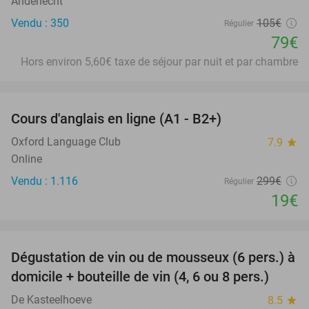
Anderlecht
Vendu : 350
105€
Régulier
79€
Hors environ 5,60€ taxe de séjour par nuit et par chambre
favorite_border
Cours d'anglais en ligne (A1 - B2+)
94%
Oxford Language Club
7.9
star
Online
Vendu : 1.116
299€
Régulier
19€
favorite_border
Dégustation de vin ou de mousseux (6 pers.) à
91%
domicile + bouteille de vin (4, 6 ou 8 pers.)
De Kasteelhoeve
8.5
star