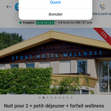
Ouvrir
+ de 10 millions de membres
9,4
basé sur
206 127 avis
Annuler
Disponible à partir d
Découvrez + de 15.000 deals
Disponible 7 jours par semaine
11%
+ de 10 millions de membres
favorite_border
Nuit pour 2 + petit-déjeuner + forfait wellness