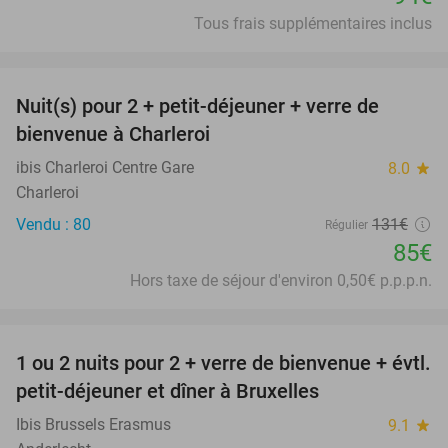
Tous frais supplémentaires inclus
favorite_border
Nuit(s) pour 2 + petit-déjeuner + verre de
35%
bienvenue à Charleroi
ibis Charleroi Centre Gare
8.0
star
Charleroi
Vendu : 80
131€
Régulier
85€
Hors taxe de séjour d'environ 0,50€ p.p.p.n.
favorite_border
1 ou 2 nuits pour 2 + verre de bienvenue + évtl.
25%
petit-déjeuner et dîner à Bruxelles
Ibis Brussels Erasmus
9.1
star