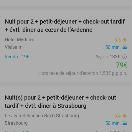
favorite_border
Nuit pour 2 + petit-déjeuner + check-out tardif
41%
+ évtl. dîner au cœur de l’Ardenne
Hôtel Myrtilles
8.3
star
Vielsalm
150 min.
directions_car
Vendu : 196
133€
Régulier
79€
Hors taxe de séjour d'environ 1,50€ p.p.p.n.
favorite_border
Nuit(s) pour 2 + petit-déjeuner + check-out
51%
tardif + évtl. dîner à Strasbourg
Le Jean-Sébastien Bach Strasbourg
9.4
star
Strasbourg
150 min.
directions_car