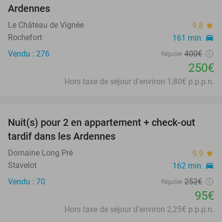
Ardennes
Le Château de Vignée
9.8
star
Rochefort
161 min.
directions_car
Vendu : 276
400€
Régulier
250€
Hors taxe de séjour d'environ 1,80€ p.p.p.n.
favorite_border
Nuit(s) pour 2 en appartement + check-out
62%
tardif dans les Ardennes
Domaine Long Pré
9.9
star
Stavelot
162 min.
directions_car
Vendu : 70
252€
Régulier
95€
Hors taxe de séjour d'environ 2,25€ p.p.p.n.