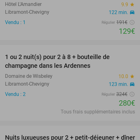
Hôtel L'Amandier
9.9
star
Libramont-Chevigny
122 min.
directions_car
Vendu : 1
191€
Régulier
129€
favorite_border
1 ou 2 nuit(s) pour 2 à 8 + bouteille de
14%
champagne dans les Ardennes
Domaine de Wisbeley
10.0
star
Libramont-Chevigny
123 min.
directions_car
Vendu : 2
324€
Régulier
280€
Tous frais supplémentaires inclus
favorite_border
Nuits luxueuses pour 2 + petit-déjeuner + dîner
28%