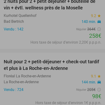
2 nuits pour 2 + petit déjeuner + bouteille de
29%
vin + évtl. wellness près de la Moselle
Kurhotel Quellenhof
9.2
star
Bad Bertrich
140 min.
directions_car
Vendu : 142
364€
Régulier
258€
Hors taxe de séjour d'environ 2,20€ p.p.p.n.
favorite_border
Nuit pour 2 + petit-déjeuner + check-out tardif
52%
et plus à La Roche-en-Ardenne
Floréal La Roche-en-Ardenne
9.1
star
La Roche-en-Ardenne
144 min.
directions_car
Vendu : 724
205€
Régulier
98€
Hors taxe de séjour d'environ 1€ p.p.p.n.