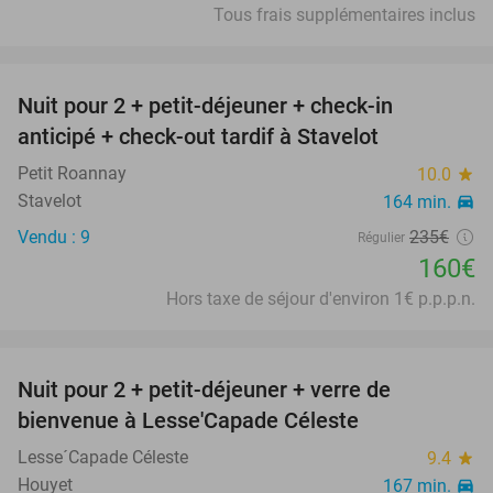
Tous frais supplémentaires inclus
favorite_border
Nuit pour 2 + petit-déjeuner + check-in
32%
anticipé + check-out tardif à Stavelot
Petit Roannay
10.0
star
Stavelot
164 min.
directions_car
Vendu : 9
235€
Régulier
160€
Hors taxe de séjour d'environ 1€ p.p.p.n.
favorite_border
Nuit pour 2 + petit-déjeuner + verre de
33%
bienvenue à Lesse'Capade Céleste
Lesse´Capade Céleste
9.4
star
Houyet
167 min.
directions_car