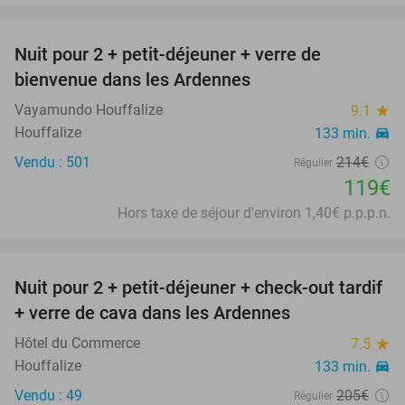
favorite_border
Nuit pour 2 + petit-déjeuner + verre de
44%
bienvenue dans les Ardennes
Vayamundo Houffalize
9.1
star
Houffalize
133 min.
directions_car
Vendu : 501
214€
Régulier
119€
Hors taxe de séjour d'environ 1,40€ p.p.p.n.
favorite_border
Nuit pour 2 + petit-déjeuner + check-out tardif
31%
+ verre de cava dans les Ardennes
Hôtel du Commerce
7.5
star
Houffalize
133 min.
directions_car
Vendu : 49
205€
Régulier