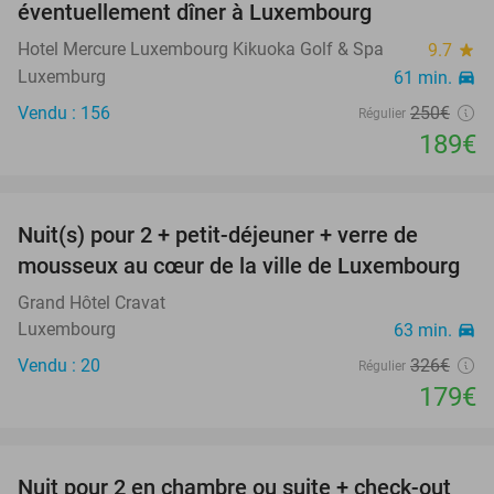
éventuellement dîner à Luxembourg
Hotel Mercure Luxembourg Kikuoka Golf & Spa
9.7
star
Luxemburg
61 min.
directions_car
Vendu : 156
250€
Régulier
189€
favorite_border
Nuit(s) pour 2 + petit-déjeuner + verre de
45%
mousseux au cœur de la ville de Luxembourg
Grand Hôtel Cravat
Luxembourg
63 min.
directions_car
Vendu : 20
326€
Régulier
179€
favorite_border
Nuit pour 2 en chambre ou suite + check-out