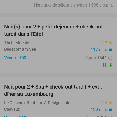
Hors taxe de séjour d'environ 1,59€ p.p.p.n.
favorite_border
Nuit(s) pour 2 + petit-déjeuner + check-out
37%
tardif dans l'Eifel
Theis-Muehle
8.7
star
Biersdorf am See
117 min.
directions_car
Vendu : 150
134€
Régulier
85€
favorite_border
Nuit pour 2 + Spa + check-out tardif + évtl.
38%
dîner au Luxembourg
Le Clervaux Boutique & Design Hotel
8.0
star
Clervaux
120 min.
directions_car