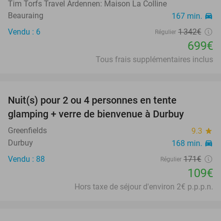
Tim Torfs Travel Ardennen: Maison La Colline
Beauraing
167 min.
directions_car
Vendu : 6
1 342€
Régulier
699€
Tous frais supplémentaires inclus
favorite_border
Nuit(s) pour 2 ou 4 personnes en tente
36%
glamping + verre de bienvenue à Durbuy
Greenfields
9.3
star
Durbuy
168 min.
directions_car
Vendu : 88
171€
Régulier
109€
Hors taxe de séjour d'environ 2€ p.p.p.n.
favorite_border