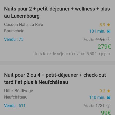
Nuits pour 2 + petit-déjeuner + wellness + plus
33%
au Luxembourg
Cocoon Hotel La Rive
8.9
star
Bourscheid
101 min.
directions_car
Vendu : 75
419€
Régulier
279€
Hors taxe de séjour d'environ 5,50€ p.p.p.n.
favorite_border
Nuit pour 2 ou 4 + petit-déjeuner + check-out
43%
tardif et plus à Neufchâteau
Hôtel Bô Rivage
9.2
star
Neufchâteau
110 min.
directions_car
Vendu : 511
173€
Régulier
99€