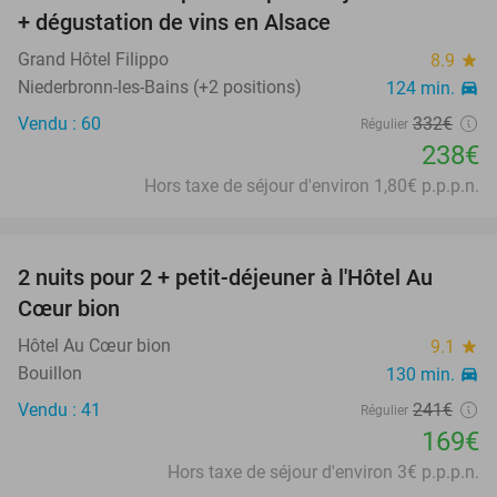
+ dégustation de vins en Alsace
Grand Hôtel Filippo
8.9
star
Niederbronn-les-Bains (+2 positions)
124 min.
directions_car
Vendu : 60
332€
Régulier
238€
Hors taxe de séjour d'environ 1,80€ p.p.p.n.
favorite_border
2 nuits pour 2 + petit-déjeuner à l'Hôtel Au
30%
Cœur bion
Hôtel Au Cœur bion
9.1
star
Bouillon
130 min.
directions_car
Vendu : 41
241€
Régulier
169€
Hors taxe de séjour d'environ 3€ p.p.p.n.