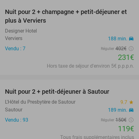
Nuit pour 2 + champagne + petit-déjeuner et
43%
plus à Verviers
Designer Hotel
Verviers
188 min.
directions_car
Vendu : 7
402€
Régulier
231€
Hors taxe de séjour d'environ 5€ p.p.p.n.
favorite_border
Nuit pour 2 + petit-déjeuner à Sautour
21%
L'Hôtel du Presbytère de Sautour
9.7
star
Sautour
189 min.
directions_car
Vendu : 93
150€
Régulier
119€
Tous frais supplémentaires inclus