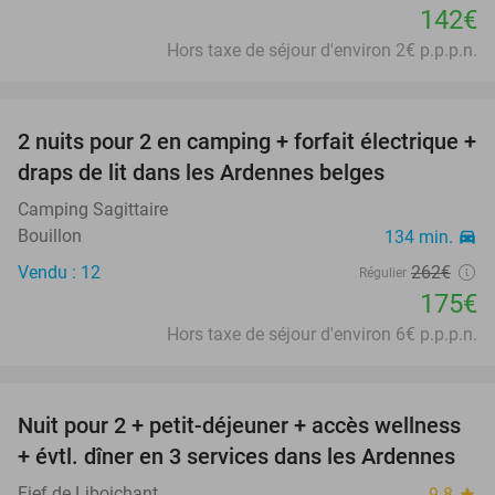
142€
Hors taxe de séjour d'environ 2€ p.p.p.n.
favorite_border
2 nuits pour 2 en camping + forfait électrique +
33%
draps de lit dans les Ardennes belges
Camping Sagittaire
Bouillon
134 min.
directions_car
Vendu : 12
262€
Régulier
175€
Hors taxe de séjour d'environ 6€ p.p.p.n.
favorite_border
Nuit pour 2 + petit-déjeuner + accès wellness
36%
+ évtl. dîner en 3 services dans les Ardennes
Fief de Liboichant
9.8
star