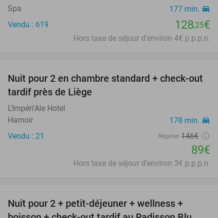
Spa
177 min.
directions_car
128
€
Vendu : 619
,25
Hors taxe de séjour d'environ 4€ p.p.p.n.
favorite_border
Nuit pour 2 en chambre standard + check-out
39%
tardif près de Liège
L’Impéri'Ale Hotel
Hamoir
178 min.
directions_car
Vendu : 21
146€
Régulier
89€
Hors taxe de séjour d'environ 3€ p.p.p.n.
favorite_border
Nuit pour 2 + petit-déjeuner + wellness +
boisson + check-out tardif au Radisson Blu