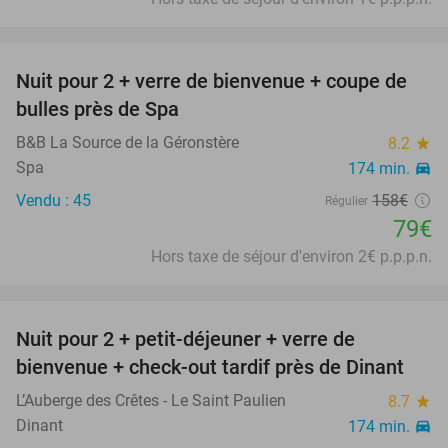
favorite_border
Nuit pour 2 + verre de bienvenue + coupe de
50%
bulles près de Spa
B&B La Source de la Géronstère
8.2
star
Spa
174 min.
directions_car
Vendu : 45
158€
Régulier
79€
Hors taxe de séjour d'environ 2€ p.p.p.n.
favorite_border
Nuit pour 2 + petit-déjeuner + verre de
56%
bienvenue + check-out tardif près de Dinant
L’Auberge des Crêtes - Le Saint Paulien
8.7
star
Dinant
174 min.
directions_car