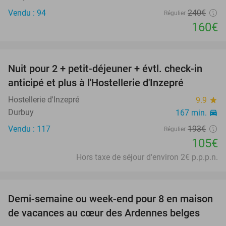
Vendu : 94
240€
Régulier
160€
favorite_border
Nuit pour 2 + petit-déjeuner + évtl. check-in
46%
anticipé et plus à l'Hostellerie d'Inzepré
Hostellerie d'Inzepré
9.9
star
Durbuy
167 min.
directions_car
Vendu : 117
193€
Régulier
105€
Hors taxe de séjour d'environ 2€ p.p.p.n.
favorite_border
Demi-semaine ou week-end pour 8 en maison
54%
de vacances au cœur des Ardennes belges