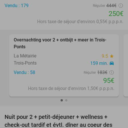
Vendu : 179
444€
Régulier
250€
Hors taxe de séjour d'environ 0,55€ p.p.p.n.
favorite_border
Overnachting voor 2 + ontbijt + meer in Trois-
48%
Ponts
La Métairie
9.5
star
Trois-Ponts
159 min.
directions_car
Vendu : 58
183€
Régulier
95€
Hors taxe de séjour d'environ 1,50€ p.p.p.n.
favorite_border
Nuit pour 2 + petit-déjeuner + wellness +
38%
check-out tardif et évtl. dîner au coeur des