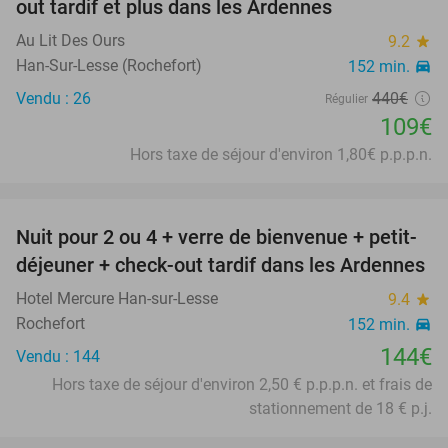
out tardif et plus dans les Ardennes
Au Lit Des Ours
9.2
star
Han-Sur-Lesse (Rochefort)
152 min.
directions_car
Vendu : 26
440€
Régulier
109€
Hors taxe de séjour d'environ 1,80€ p.p.p.n.
favorite_border
Nuit pour 2 ou 4 + verre de bienvenue + petit-
déjeuner + check-out tardif dans les Ardennes
Hotel Mercure Han-sur-Lesse
9.4
star
Rochefort
152 min.
directions_car
144€
Vendu : 144
Hors taxe de séjour d'environ 2,50 € p.p.p.n. et frais de
stationnement de 18 € p.j.
favorite_border