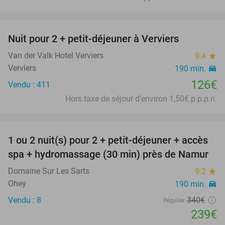
favorite_border
Nuit pour 2 + petit-déjeuner à Verviers
Van der Valk Hotel Verviers
9.4
star
Verviers
190 min.
directions_car
126€
Vendu : 411
Hors taxe de séjour d'environ 1,50€ p.p.p.n.
favorite_border
1 ou 2 nuit(s) pour 2 + petit-déjeuner + accès
30%
spa + hydromassage (30 min) près de Namur
Domaine Sur Les Sarts
9.2
star
Ohey
190 min.
directions_car
Vendu : 8
340€
Régulier
239€