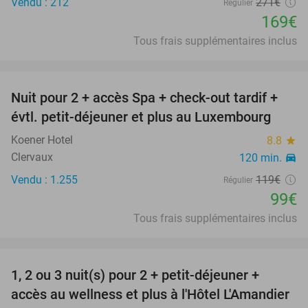
Vendu : 212
271€
Régulier
169€
Tous frais supplémentaires inclus
favorite_border
Nuit pour 2 + accès Spa + check-out tardif +
17%
évtl. petit-déjeuner et plus au Luxembourg
Koener Hotel
8.8
star
Clervaux
120 min.
directions_car
Vendu : 1.255
119€
Régulier
99€
Tous frais supplémentaires inclus
favorite_border
1, 2 ou 3 nuit(s) pour 2 + petit-déjeuner +
32%
accès au wellness et plus à l'Hôtel L'Amandier