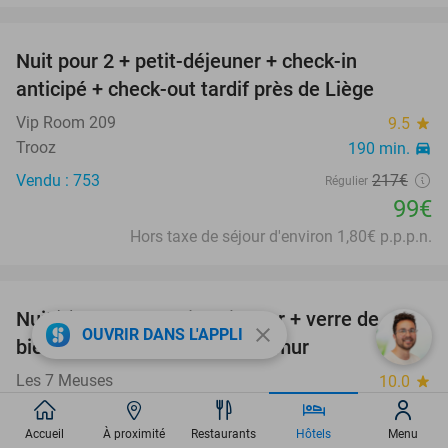
favorite_border
Nuit pour 2 + petit-déjeuner + check-in
54%
anticipé + check-out tardif près de Liège
Vip Room 209
9.5
star
Trooz
190 min.
directions_car
Vendu : 753
217€
Régulier
99€
Hors taxe de séjour d'environ 1,80€ p.p.p.n.
favorite_border
Nuit(s) pour 2 + petit-déjeuner + verre de
19%
close
OUVRIR DANS L'APPLI
bienvenue et plus près de Namur
Les 7 Meuses
10.0
star
Profondeville
191 min.
directions_car
Accueil
À proximité
Restaurants
Hôtels
Menu
Vendu : 8
245€
Régulier