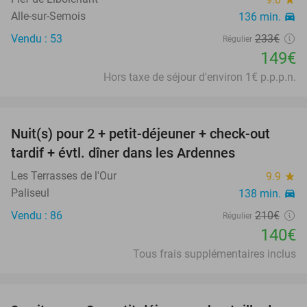
Alle-sur-Semois
136 min.
directions_car
Vendu : 53
233€
Régulier
149€
Hors taxe de séjour d'environ 1€ p.p.p.n.
favorite_border
Nuit(s) pour 2 + petit-déjeuner + check-out
33%
tardif + évtl. dîner dans les Ardennes
Les Terrasses de l'Our
9.9
star
Paliseul
138 min.
directions_car
Vendu : 86
210€
Régulier
140€
Tous frais supplémentaires inclus
favorite_border