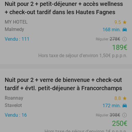
Nuit pour 2 + petit-déjeuner + accès wellness
32%
+ check-out tardif dans les Hautes Fagnes
MY HOTEL
9.5
star
Malmedy
168 min.
directions_car
Vendu : 111
278€
Régulier
189€
Hors taxe de séjour d'environ 1,50€ p.p.p.n.
favorite_border
Nuit pour 2 + verre de bienvenue + check-out
37%
tardif + évtl. petit-déjeuner à Francorchamps
Roannay
8.8
star
Stavelot
172 min.
directions_car
Vendu : 16
398€
Régulier
250€
Hors taxe de séjour d'environ 1€ p.p.p.n.