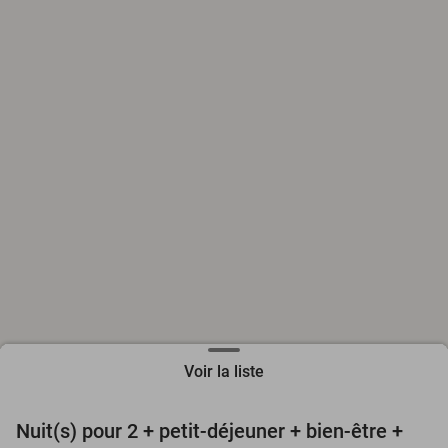
Voir la liste
favorite_border
Nuit(s) pour 2 + petit-déjeuner + bien-être +
24%