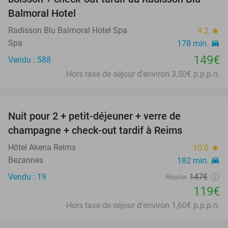
Balmoral Hotel
Radisson Blu Balmoral Hotel Spa
9.2
star
Spa
178 min.
directions_car
149€
Vendu : 588
Hors taxe de séjour d'environ 3,50€ p.p.p.n.
favorite_border
Nuit pour 2 + petit-déjeuner + verre de
19%
champagne + check-out tardif à Reims
Hôtel Akena Reims
10.0
star
Bezannes
182 min.
directions_car
Vendu : 19
147€
Régulier
119€
Hors taxe de séjour d'environ 1,60€ p.p.p.n.
favorite_border