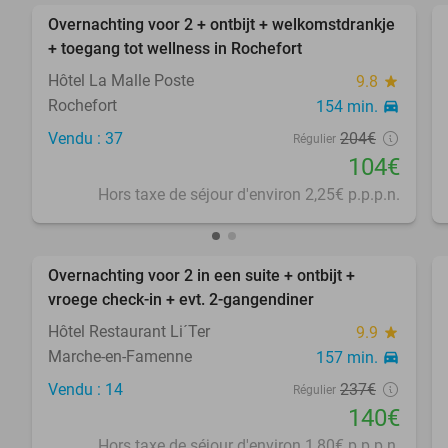
Overnachting voor 2 + ontbijt + welkomstdrankje
49%
+ toegang tot wellness in Rochefort
Hôtel La Malle Poste
9.8
star
Rochefort
154 min.
directions_car
Vendu : 37
204€
Régulier
104€
Hors taxe de séjour d'environ 2,25€ p.p.p.n.
favorite_border
Overnachting voor 2 in een suite + ontbijt +
41%
vroege check-in + evt. 2-gangendiner
Hôtel Restaurant Li´Ter
9.9
star
Marche-en-Famenne
157 min.
directions_car
Vendu : 14
237€
Régulier
140€
Hors taxe de séjour d'environ 1,80€ p.p.p.n.