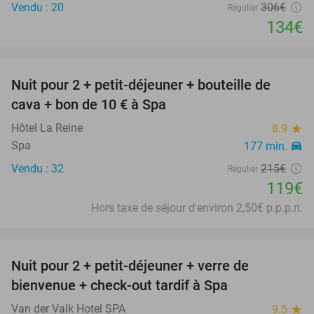
Vendu : 20
306€
Régulier
134€
favorite_border
Nuit pour 2 + petit-déjeuner + bouteille de
45%
cava + bon de 10 € à Spa
Hôtel La Reine
8.9
star
Spa
177 min.
directions_car
Vendu : 32
215€
Régulier
119€
Hors taxe de séjour d'environ 2,50€ p.p.p.n.
favorite_border
Nuit pour 2 + petit-déjeuner + verre de
bienvenue + check-out tardif à Spa
Van der Valk Hotel SPA
9.5
star