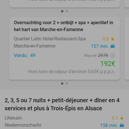
favorite_border
Overnachting voor 2 + ontbijt + spa + aperitief in
35%
het hart van Marche-en-Famenne
Quartier Latin Hotel-Restaurant-Spa
9.8
star
Marche-en-Famenne
157 min.
directions_car
Vendu : 49
297€
Régulier
192€
Hors taxe de séjour d'environ 0,65€ p.p.p.n.
favorite_border
2, 3, 5 ou 7 nuits + petit-déjeuner + dîner en 4
44%
services et plus à Trois-Épis en Alsace
L’Alexain
9.7
star
Niedermorschwihr
158 min.
directions_car