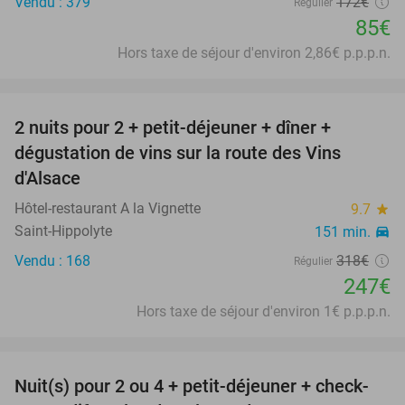
Vendu : 379
172€
Régulier
85€
Hors taxe de séjour d'environ 2,86€ p.p.p.n.
favorite_border
2 nuits pour 2 + petit-déjeuner + dîner +
22%
dégustation de vins sur la route des Vins
d'Alsace
Hôtel-restaurant A la Vignette
9.7
star
Saint-Hippolyte
151 min.
directions_car
Vendu : 168
318€
Régulier
247€
Hors taxe de séjour d'environ 1€ p.p.p.n.
favorite_border
Nuit(s) pour 2 ou 4 + petit-déjeuner + check-
75%