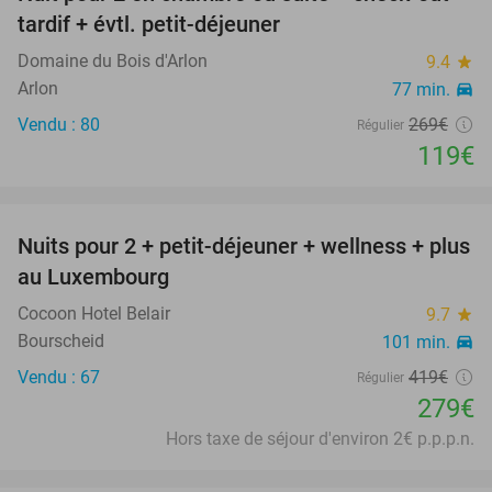
56%
tardif + évtl. petit-déjeuner
Domaine du Bois d'Arlon
9.4
star
Arlon
77 min.
directions_car
Vendu : 80
269€
Régulier
119€
favorite_border
Nuits pour 2 + petit-déjeuner + wellness + plus
33%
au Luxembourg
Cocoon Hotel Belair
9.7
star
Bourscheid
101 min.
directions_car
Vendu : 67
419€
Régulier
279€
Hors taxe de séjour d'environ 2€ p.p.p.n.
favorite_border