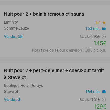
favorite_border
Nuit pour 2 + bain à remous et sauna
51%
Linfinity
8.4
star
Somme-Leuze
163 min.
directions_car
Vendu : 58
296€
Régulier
145€
Hors taxe de séjour d'environ 1,80€ p.p.p.n.
favorite_border
Nuit pour 2 + petit-déjeuner + check-out tardif
20%
à Stavelot
Boutique Hotel Dufays
Stavelot
164 min.
directions_car
Vendu : 3
161€
Régulier
129€