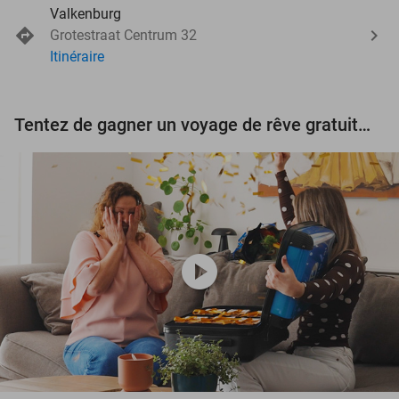
Valkenburg
Grotestraat Centrum 32
Itinéraire
Tentez de gagner un voyage de rêve gratuit d'une valeur de 3.000 € !
play_circle