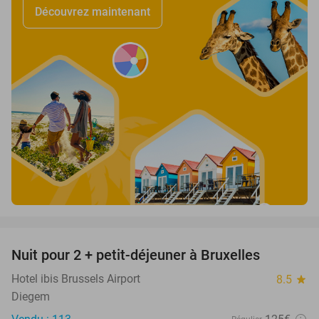
Découvrez maintenant
favorite_border
Nuit pour 2 + petit-déjeuner à Bruxelles
31%
Hotel ibis Brussels Airport
8.5
star
Diegem