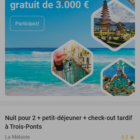
gratuit de 3.000 €
Participez!
favorite_border
Nuit pour 2 + petit-déjeuner + check-out tardif
43%
à Trois-Ponts
La Métairie
9.5
star