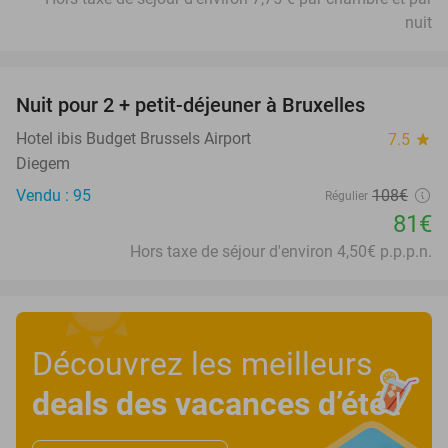
nuit
favorite_border
Nuit pour 2 + petit-déjeuner à Bruxelles
25%
Hotel ibis Budget Brussels Airport
7.5
star
Diegem
Vendu : 95
108€
Régulier
81€
Hors taxe de séjour d'environ 4,50€ p.p.p.n.
Découvrez les meilleurs
deals des vacances d’été
!