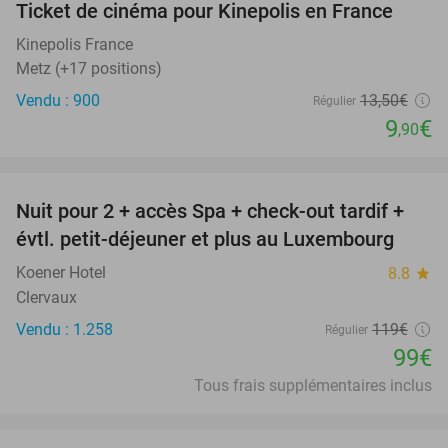
Ticket de cinéma pour Kinepolis en France
27%
SOLD
OUT
Kinepolis France
Metz (+17 positions)
Vendu : 900
13
,50
€
Régulier
9
€
,90
favorite_border
Nuit pour 2 + accès Spa + check-out tardif +
17%
évtl. petit-déjeuner et plus au Luxembourg
Koener Hotel
8.8
star
Clervaux
Vendu : 1.258
119€
Régulier
99€
Tous frais supplémentaires inclus
favorite_border