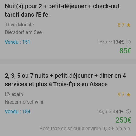
Nuit(s) pour 2 + petit-déjeuner + check-out
37%
tardif dans l'Eifel
Theis-Muehle
8.7
star
Biersdorf am See
Vendu : 151
134€
Régulier
85€
favorite_border
2, 3, 5 ou 7 nuits + petit-déjeuner + dîner en 4
44%
services et plus à Trois-Épis en Alsace
L’Alexain
9.7
star
Niedermorschwihr
Vendu : 184
444€
Régulier
250€
Hors taxe de séjour d'environ 0,55€ p.p.p.n.