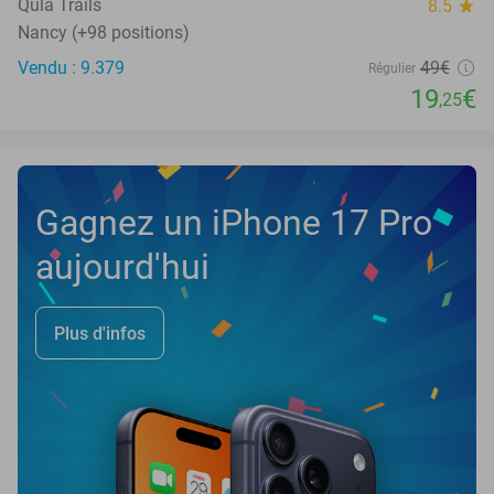
Qula Trails
8.5
star
Nancy (+98 positions)
Vendu : 9.379
49€
Régulier
19
€
,25
Gagnez un iPhone 17 Pro
aujourd'hui
Plus d'infos