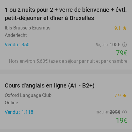
1 ou 2 nuits pour 2 + verre de bienvenue + évtl.
25%
petit-déjeuner et dîner à Bruxelles
Ibis Brussels Erasmus
9.1
star
Anderlecht
Vendu : 350
105€
Régulier
79€
Hors environ 5,60€ taxe de séjour par nuit et par chambre
favorite_border
Cours d'anglais en ligne (A1 - B2+)
94%
Oxford Language Club
7.9
star
Online
Vendu : 1.118
299€
Régulier
19€
favorite_border