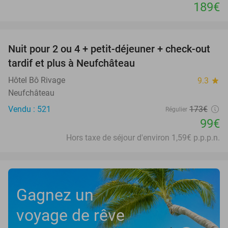
189€
favorite_border
Nuit pour 2 ou 4 + petit-déjeuner + check-out
43%
tardif et plus à Neufchâteau
Hôtel Bô Rivage
9.3
star
Neufchâteau
Vendu : 521
173€
Régulier
99€
Hors taxe de séjour d'environ 1,59€ p.p.p.n.
Gagnez un
voyage de rêve