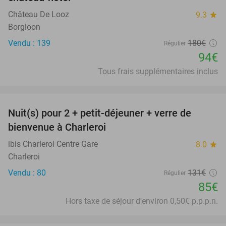
Château De Looz
9.3
star
Borgloon
Vendu : 139
180€
Régulier
94€
Tous frais supplémentaires inclus
favorite_border
Nuit(s) pour 2 + petit-déjeuner + verre de
35%
bienvenue à Charleroi
ibis Charleroi Centre Gare
8.0
star
Charleroi
Vendu : 80
131€
Régulier
85€
Hors taxe de séjour d'environ 0,50€ p.p.p.n.
favorite_border