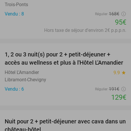
Trois-Ponts
Vendu : 8
168€
Régulier
95€
Hors taxe de séjour d'environ 2€ p.p.p.n.
favorite_border
1, 2 ou 3 nuit(s) pour 2 + petit-déjeuner +
32%
NEW
accès au wellness et plus à l'Hôtel L'Amandier
TODAY
Hôtel L'Amandier
9.9
star
Libramont-Chevigny
Vendu : 6
191€
Régulier
129€
favorite_border
Nuit pour 2 + petit-déjeuner avec cava dans un
48%
château-hôtel