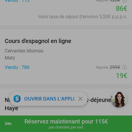
Vendu : 113
125€
Régulier
86€
Hors taxe de séjour d'environ 5,50€ p.p.p.n.
favorite_border
Cours d'espagnol en ligne
94%
Cervantes Idiomas
Metz
Vendu : 786
299€
Régulier
19€
favorite_border
close
OUVRIR DANS L'APPLI
Nuit pour 2 + croquettes et petit-déjeuner à La
41%
Haye
Hotel Ibis Den Haag City Centre
9.5
star
Réservez maintenant pour 115€
hotel
shopping_cart
Réserver maintenant
navigate_next
Den Haag
par chambre, par nuit