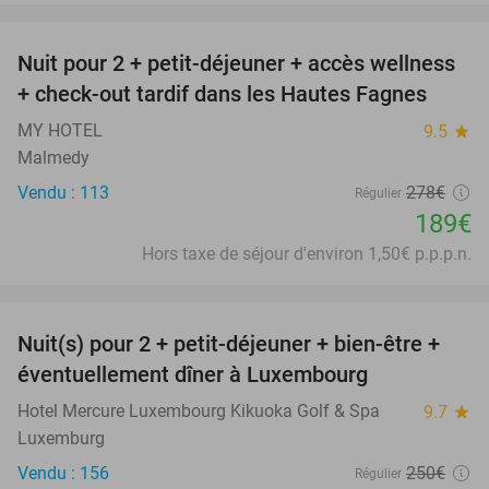
favorite_border
Nuit pour 2 + petit-déjeuner + accès wellness
32%
+ check-out tardif dans les Hautes Fagnes
MY HOTEL
9.5
star
Malmedy
Vendu : 113
278€
Régulier
189€
Hors taxe de séjour d'environ 1,50€ p.p.p.n.
favorite_border
Nuit(s) pour 2 + petit-déjeuner + bien-être +
24%
éventuellement dîner à Luxembourg
Hotel Mercure Luxembourg Kikuoka Golf & Spa
9.7
star
Luxemburg
Vendu : 156
250€
Régulier