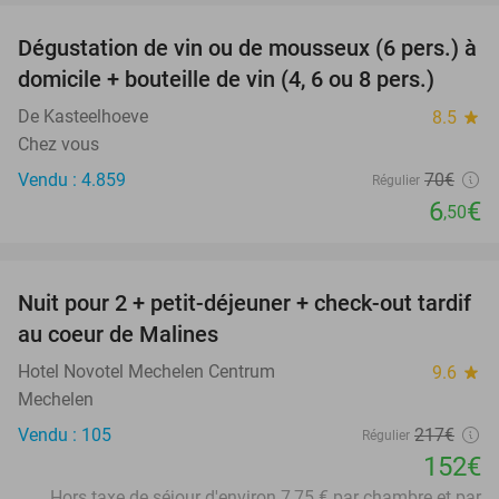
Dégustation de vin ou de mousseux (6 pers.) à
91%
domicile + bouteille de vin (4, 6 ou 8 pers.)
De Kasteelhoeve
8.5
star
Chez vous
Vendu : 4.859
70€
Régulier
6
€
,50
favorite_border
Nuit pour 2 + petit-déjeuner + check-out tardif
30%
au coeur de Malines
Hotel Novotel Mechelen Centrum
9.6
star
Mechelen
Vendu : 105
217€
Régulier
152€
Hors taxe de séjour d'environ 7,75 € par chambre et par