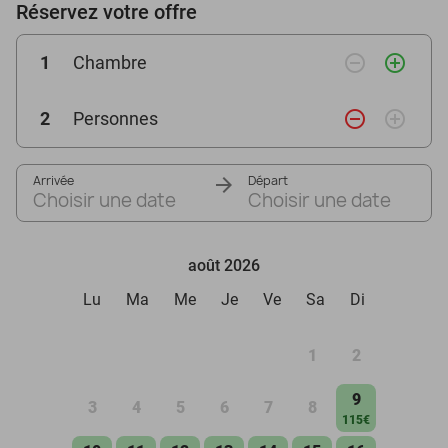
Réservez votre offre
remove_circle_outline
add_circle_outline
1
Chambre
remove_circle_outline
add_circle_outline
2
Personnes
Arrivée
Départ
Choisir une date
Choisir une date
août 2026
Lu
Ma
Me
Je
Ve
Sa
Di
1
2
9
3
4
5
6
7
8
115€