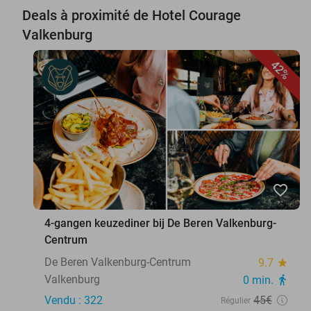
Deals à proximité de Hotel Courage
Valkenburg
42%
favorite_border
4-gangen keuzediner bij De Beren Valkenburg-
Centrum
De Beren Valkenburg-Centrum
9.7
star
Valkenburg
0 min.
directions_walk
Vendu : 322
45€
Régulier