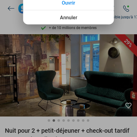
Ouvrir
Disponible 7 jours par semaine
+ de 10 millions de membres
Annuler
Disponible jusqu'à 1
9,4
basé sur
206 298 avis
Découvrez + de 15.000 deals
29%
Disponible 7 jours par semaine
+ de 10 millions de membres
favorite_border
Nuit pour 2 + petit-déjeuner + check-out tardif