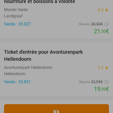
nourriture et boissons à volonté
Mondo Verde
8.3
star
Landgraaf
Vendu : 35.027
28
,50
€
Régulier
21
€
,50
favorite_border
Ticket d'entrée pour Avonturenpark
41%
Hellendoorn
Avonturenpark Hellendoorn
9.2
star
Hellendoorn
Vendu : 33.831
32
,95
€
Régulier
19
€
,50