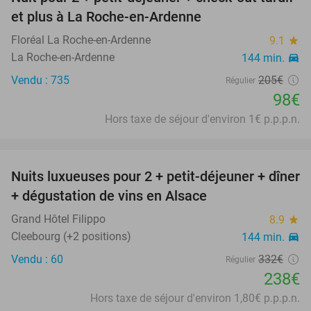
52%
et plus à La Roche-en-Ardenne
Floréal La Roche-en-Ardenne
9.1
star
La Roche-en-Ardenne
144 min.
directions_car
Vendu : 735
205€
Régulier
98€
Hors taxe de séjour d'environ 1€ p.p.p.n.
favorite_border
Nuits luxueuses pour 2 + petit-déjeuner + dîner
28%
+ dégustation de vins en Alsace
Grand Hôtel Filippo
8.9
star
Cleebourg (+2 positions)
144 min.
directions_car
Vendu : 60
332€
Régulier
238€
Hors taxe de séjour d'environ 1,80€ p.p.p.n.