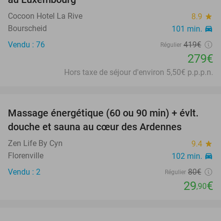
Cocoon Hotel La Rive
8.9
star
Bourscheid
101 min.
directions_car
Vendu : 76
419€
Régulier
279€
Hors taxe de séjour d'environ 5,50€ p.p.p.n.
favorite_border
Massage énergétique (60 ou 90 min) + évlt.
63%
douche et sauna au cœur des Ardennes
Zen Life By Cyn
9.4
star
Florenville
102 min.
directions_car
Vendu : 2
80€
Régulier
29
€
,90
favorite_border