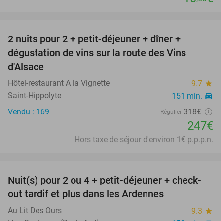
favorite_border
2 nuits pour 2 + petit-déjeuner + dîner +
22%
dégustation de vins sur la route des Vins
d'Alsace
Hôtel-restaurant A la Vignette
9.7
star
Saint-Hippolyte
151 min.
directions_car
Vendu : 169
318€
Régulier
247€
Hors taxe de séjour d'environ 1€ p.p.p.n.
favorite_border
Nuit(s) pour 2 ou 4 + petit-déjeuner + check-
75%
out tardif et plus dans les Ardennes
Au Lit Des Ours
9.3
star