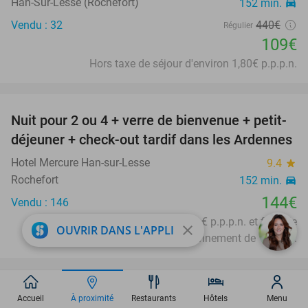
Han-Sur-Lesse (Rochefort)
152 min.
directions_car
Vendu : 32
440€
Régulier
109€
Hors taxe de séjour d'environ 1,80€ p.p.p.n.
favorite_border
Nuit pour 2 ou 4 + verre de bienvenue + petit-
déjeuner + check-out tardif dans les Ardennes
Hotel Mercure Han-sur-Lesse
9.4
star
Rochefort
152 min.
directions_car
144€
Vendu : 146
Hors taxe de séjour d'environ 2,50 € p.p.p.n. et frais de
close
OUVRIR DANS L'APPLI
stationnement de 18 € p.j.
favorite_border
Manucure + évtl. vernis semi-permanent ou
50%
Accueil
À proximité
Restaurants
Hôtels
Menu