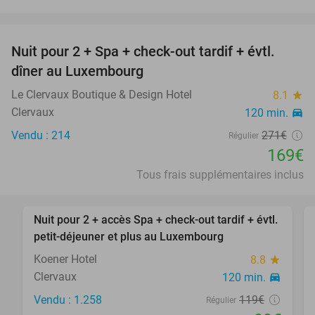
favorite_border
Nuit pour 2 + Spa + check-out tardif + évtl.
38%
dîner au Luxembourg
Le Clervaux Boutique & Design Hotel
8.1
star
Clervaux
120 min.
directions_car
Vendu : 214
271€
Régulier
169€
Tous frais supplémentaires inclus
favorite_border
Nuit pour 2 + accès Spa + check-out tardif + évtl.
17%
petit-déjeuner et plus au Luxembourg
Koener Hotel
8.8
star
Clervaux
120 min.
directions_car
Vendu : 1.258
119€
Régulier