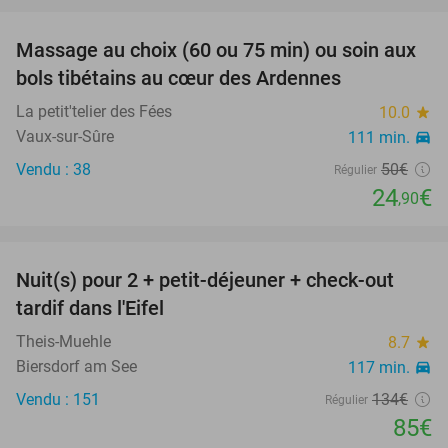
favorite_border
Massage au choix (60 ou 75 min) ou soin aux
50%
bols tibétains au cœur des Ardennes
La petit'telier des Fées
10.0
star
Vaux-sur-Sûre
111 min.
directions_car
Vendu : 38
50€
Régulier
24
€
,90
favorite_border
Nuit(s) pour 2 + petit-déjeuner + check-out
37%
tardif dans l'Eifel
Theis-Muehle
8.7
star
Biersdorf am See
117 min.
directions_car
Vendu : 151
134€
Régulier
85€