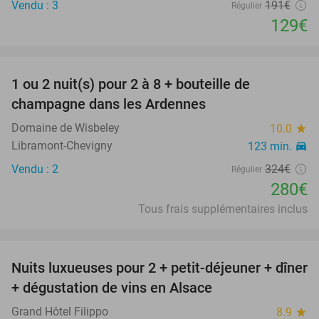
Vendu : 3
191€
Régulier
129€
favorite_border
1 ou 2 nuit(s) pour 2 à 8 + bouteille de
14%
champagne dans les Ardennes
Domaine de Wisbeley
10.0
star
Libramont-Chevigny
123 min.
directions_car
Vendu : 2
324€
Régulier
280€
Tous frais supplémentaires inclus
favorite_border
Nuits luxueuses pour 2 + petit-déjeuner + dîner
28%
+ dégustation de vins en Alsace
Grand Hôtel Filippo
8.9
star