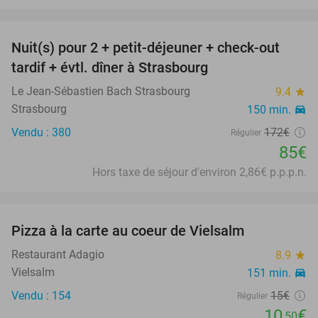
favorite_border
Nuit(s) pour 2 + petit-déjeuner + check-out
51%
tardif + évtl. dîner à Strasbourg
Le Jean-Sébastien Bach Strasbourg
9.4
star
Strasbourg
150 min.
directions_car
Vendu : 380
172€
Régulier
85€
Hors taxe de séjour d'environ 2,86€ p.p.p.n.
favorite_border
Pizza à la carte au coeur de Vielsalm
30%
Restaurant Adagio
8.9
star
Vielsalm
151 min.
directions_car
Vendu : 154
15€
Régulier
10
€
,50