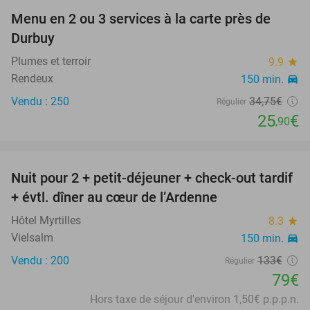
Menu en 2 ou 3 services à la carte près de
25%
Durbuy
Plumes et terroir
9.9
star
Rendeux
150 min.
directions_car
Vendu : 250
34
,75
€
Régulier
25
€
,90
favorite_border
Nuit pour 2 + petit-déjeuner + check-out tardif
41%
+ évtl. dîner au cœur de l’Ardenne
Hôtel Myrtilles
8.3
star
Vielsalm
150 min.
directions_car
Vendu : 200
133€
Régulier
79€
Hors taxe de séjour d'environ 1,50€ p.p.p.n.