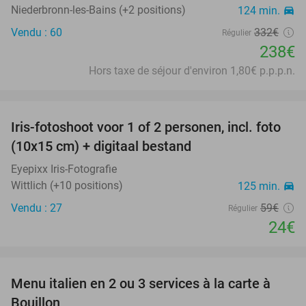
Niederbronn-les-Bains (+2 positions)
124 min.
directions_car
Vendu : 60
332€
Régulier
238€
Hors taxe de séjour d'environ 1,80€ p.p.p.n.
favorite_border
Iris-fotoshoot voor 1 of 2 personen, incl. foto
59%
(10x15 cm) + digitaal bestand
Eyepixx Iris-Fotografie
Wittlich (+10 positions)
125 min.
directions_car
Vendu : 27
59€
Régulier
24€
favorite_border
Menu italien en 2 ou 3 services à la carte à
39%
Bouillon