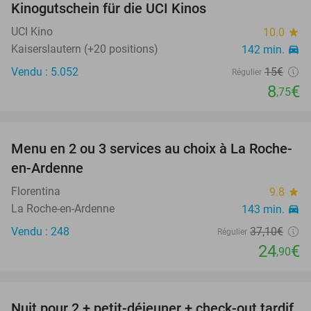
Kinogutschein für die UCI Kinos
42%
UCI Kino
10.0
star
Kaiserslautern (+20 positions)
142 min.
directions_car
Vendu : 5.052
15€
Régulier
8
€
,75
favorite_border
Menu en 2 ou 3 services au choix à La Roche-
33%
en-Ardenne
Florentina
9.8
star
La Roche-en-Ardenne
143 min.
directions_car
Vendu : 248
37
,10
€
Régulier
24
€
,90
favorite_border
Nuit pour 2 + petit-déjeuner + check-out tardif