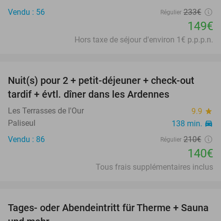
Vendu : 56
233€
Régulier
149€
Hors taxe de séjour d'environ 1€ p.p.p.n.
favorite_border
Nuit(s) pour 2 + petit-déjeuner + check-out
33%
tardif + évtl. dîner dans les Ardennes
Les Terrasses de l'Our
9.9
star
Paliseul
138 min.
directions_car
Vendu : 86
210€
Régulier
140€
Tous frais supplémentaires inclus
favorite_border
Tages- oder Abendeintritt für Therme + Sauna
42%