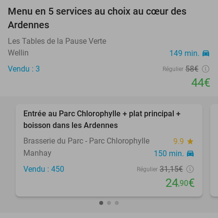
Menu en 5 services au choix au cœur des
24%
Ardennes
Les Tables de la Pause Verte
Wellin
149 min.
directions_car
Vendu : 3
58€
Régulier
44€
favorite_border
Entrée au Parc Chlorophylle + plat principal +
20%
boisson dans les Ardennes
Brasserie du Parc - Parc Chlorophylle
9.9
star
Manhay
150 min.
directions_car
Vendu : 450
31
,15
€
Régulier
24
€
,90
favorite_border