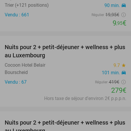
Trier (+121 positions)
90 min.
directions_car
Vendu : 661
19
,95
€
Régulier
9
€
,95
favorite_border
Nuits pour 2 + petit-déjeuner + wellness + plus
33%
au Luxembourg
Cocoon Hotel Belair
9.7
star
Bourscheid
101 min.
directions_car
Vendu : 67
419€
Régulier
279€
Hors taxe de séjour d'environ 2€ p.p.p.n.
favorite_border
Nuits pour 2 + petit-déjeuner + wellness + plus
33%
au Luxembourg