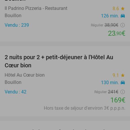
Il Padrino Pizzeria - Restaurant
8.6
star
Bouillon
126 min.
directions_car
Vendu : 239
38
,90
€
Régulier
23
€
,90
favorite_border
2 nuits pour 2 + petit-déjeuner à l'Hôtel Au
30%
Cœur bion
Hôtel Au Cœur bion
9.1
star
Bouillon
130 min.
directions_car
Vendu : 42
241€
Régulier
169€
Hors taxe de séjour d'environ 3€ p.p.p.n.
favorite_border