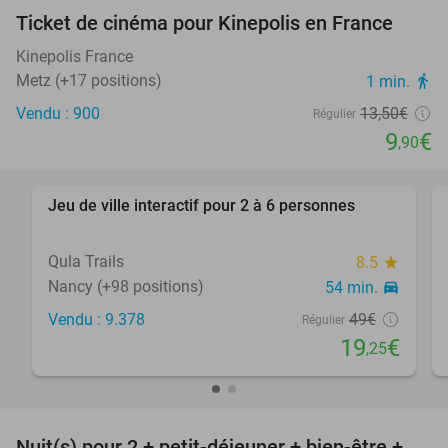
Ticket de cinéma pour Kinepolis en France
27%
SOLD
OUT
Kinepolis France
Metz (+17 positions)
1 min.
directions_walk
Vendu : 900
13
,50
€
Régulier
9
€
,90
favorite_border
Jeu de ville interactif pour 2 à 6 personnes
61%
Qula Trails
8.5
star
Nancy (+98 positions)
54 min.
directions_car
Vendu : 9.378
49€
Régulier
19
€
,25
favorite_border
Nuit(s) pour 2 + petit-déjeuner + bien-être +