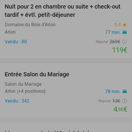
Nuit pour 2 en chambre ou suite + check-out
56%
tardif + évtl. petit-déjeuner
Domaine du Bois d'Arlon
9.4
star
Arlon
77 min.
directions_car
Vendu : 80
269€
Régulier
119€
favorite_border
Entrée Salon du Mariage
62%
Salon du Mariage
Arlon (+4 positions)
78 min.
directions_car
Vendu : 342
13€
Régulier
4
€
,90
favorite_border