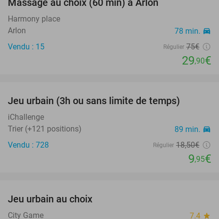
Massage au choix (60 min) à Arlon
60%
Harmony place
Arlon
78 min.
directions_car
Vendu : 15
75€
Régulier
29
€
,90
favorite_border
Jeu urbain (3h ou sans limite de temps)
46%
iChallenge
Trier (+121 positions)
89 min.
directions_car
Vendu : 728
18
,50
€
Régulier
9
€
,95
favorite_border
Jeu urbain au choix
50%
City Game
7.4
star