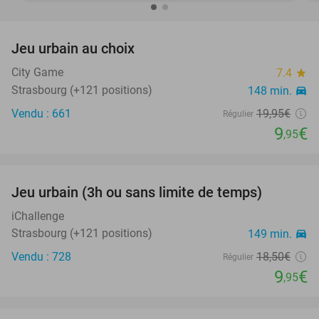
favorite_border
Jeu urbain au choix
50%
City Game
7.4
star
Strasbourg (+121 positions)
148 min.
directions_car
Vendu : 661
19
,95
€
Régulier
9
€
,95
favorite_border
Jeu urbain (3h ou sans limite de temps)
46%
iChallenge
Strasbourg (+121 positions)
149 min.
directions_car
Vendu : 728
18
,50
€
Régulier
9
€
,95
favorite_border