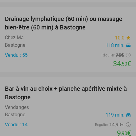
favorite_border
Drainage lymphatique (60 min) ou massage
54%
bien-être (60 min) à Bastogne
Chez Ma
10.0
star
Bastogne
118 min.
directions_car
Vendu : 55
75€
Régulier
34
€
,50
favorite_border
Bar à vin au choix + planche apéritive mixte à
34%
Bastogne
Vendanges
Bastogne
119 min.
directions_car
Vendu : 14
14
,90
€
Régulier
9
€
,90