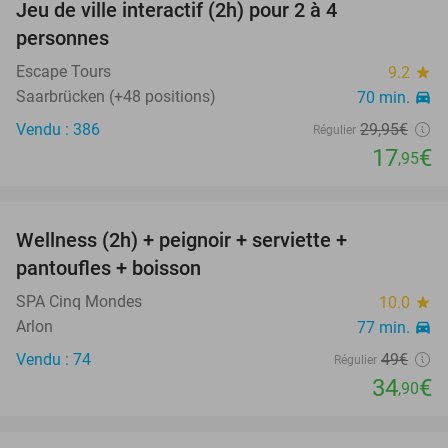
Jeu de ville interactif (2h) pour 2 à 4
40%
personnes
Escape Tours
9.2
star
Saarbrücken (+48 positions)
70 min.
directions_car
Vendu : 386
29
,95
€
Régulier
17
€
,95
favorite_border
Wellness (2h) + peignoir + serviette +
29%
pantoufles + boisson
SPA Cinq Mondes
10.0
star
Arlon
77 min.
directions_car
Vendu : 74
49€
Régulier
34
€
,90
favorite_border