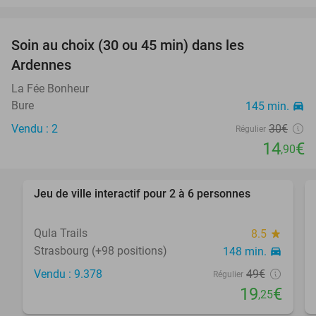
favorite_border
Soin au choix (30 ou 45 min) dans les
50%
Ardennes
La Fée Bonheur
Bure
145 min.
directions_car
Vendu : 2
30€
Régulier
14
€
,90
favorite_border
Jeu de ville interactif pour 2 à 6 personnes
61%
Qula Trails
8.5
star
Strasbourg (+98 positions)
148 min.
directions_car
Vendu : 9.378
49€
Régulier
19
€
,25