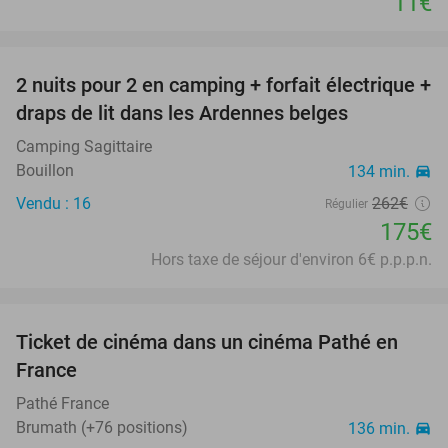
11€
favorite_border
2 nuits pour 2 en camping + forfait électrique +
33%
draps de lit dans les Ardennes belges
Camping Sagittaire
Bouillon
134 min.
directions_car
Vendu : 16
262€
Régulier
175€
Hors taxe de séjour d'environ 6€ p.p.p.n.
favorite_border
Ticket de cinéma dans un cinéma Pathé en
40%
France
Pathé France
Brumath (+76 positions)
136 min.
directions_car