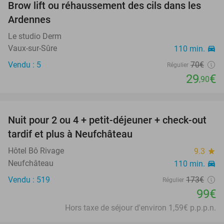
Brow lift ou réhaussement des cils dans les
57%
Ardennes
Le studio Derm
Vaux-sur-Sûre
110 min.
directions_car
Vendu : 5
70€
Régulier
29
€
,90
favorite_border
Nuit pour 2 ou 4 + petit-déjeuner + check-out
43%
tardif et plus à Neufchâteau
Hôtel Bô Rivage
9.3
star
Neufchâteau
110 min.
directions_car
Vendu : 519
173€
Régulier
99€
Hors taxe de séjour d'environ 1,59€ p.p.p.n.