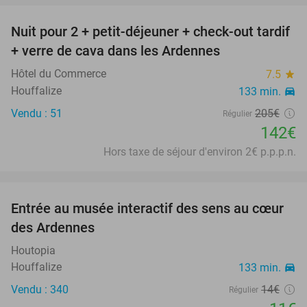
Nuit pour 2 + petit-déjeuner + check-out tardif
31%
+ verre de cava dans les Ardennes
Hôtel du Commerce
7.5
star
Houffalize
133 min.
directions_car
Vendu : 51
205€
Régulier
142€
Hors taxe de séjour d'environ 2€ p.p.p.n.
favorite_border
Entrée au musée interactif des sens au cœur
21%
des Ardennes
Houtopia
Houffalize
133 min.
directions_car
Vendu : 340
14€
Régulier