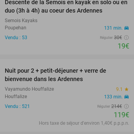
Descente de la Semois en kayak en solo ou en
37%
duo (3h à 4h) au coeur des Ardennes
Semois Kayaks
Poupehan
131 min.
directions_car
Vendu : 53
30€
Régulier
19€
favorite_border
Nuit pour 2 + petit-déjeuner + verre de
44%
bienvenue dans les Ardennes
Vayamundo Houffalize
9.1
star
Houffalize
133 min.
directions_car
Vendu : 521
214€
Régulier
119€
Hors taxe de séjour d'environ 1,40€ p.p.p.n.
favorite_border