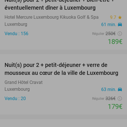
24%
éventuellement dîner à Luxembourg
Hotel Mercure Luxembourg Kikuoka Golf & Spa
9.7
star
Luxemburg
61 min.
directions_car
Vendu : 156
250€
Régulier
189€
favorite_border
Nuit(s) pour 2 + petit-déjeuner + verre de
45%
mousseux au cœur de la ville de Luxembourg
Grand Hôtel Cravat
Luxembourg
63 min.
directions_car
Vendu : 20
326€
Régulier
179€
favorite_border