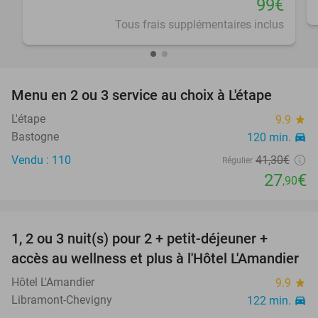
99€
Tous frais supplémentaires inclus
favorite_border
Menu en 2 ou 3 service au choix à L'étape
32%
L'étape
9.9
star
Bastogne
120 min.
directions_car
Vendu : 110
41
,30
€
Régulier
27
€
,90
favorite_border
1, 2 ou 3 nuit(s) pour 2 + petit-déjeuner +
32%
NEW
accès au wellness et plus à l'Hôtel L'Amandier
TODAY
Hôtel L'Amandier
9.9
star
Libramont-Chevigny
122 min.
directions_car