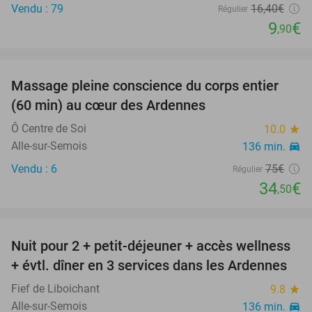
Vendu : 79
16
,40
€
Régulier
9
€
,90
favorite_border
Massage pleine conscience du corps entier
54%
(60 min) au cœur des Ardennes
Ô Centre de Soi
10.0
star
Alle-sur-Semois
136 min.
directions_car
Vendu : 6
75€
Régulier
34
€
,50
favorite_border
Nuit pour 2 + petit-déjeuner + accès wellness
36%
+ évtl. dîner en 3 services dans les Ardennes
Fief de Liboichant
9.8
star
Alle-sur-Semois
136 min.
directions_car