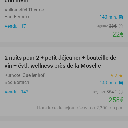
und mehr
Vulkaneifel Therme
Bad Bertrich
140 min.
directions_car
Vendu : 17
38€
Régulier
22€
favorite_border
2 nuits pour 2 + petit déjeuner + bouteille de
29%
vin + évtl. wellness près de la Moselle
Kurhotel Quellenhof
9.2
star
Bad Bertrich
140 min.
directions_car
Vendu : 142
364€
Régulier
258€
Hors taxe de séjour d'environ 2,20€ p.p.p.n.
favorite_border