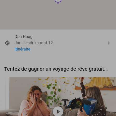
Den Haag
Jan Hendrikstraat 12
Itinéraire
Tentez de gagner un voyage de rêve gratuit d'une valeur de 3.000 € !
play_circle