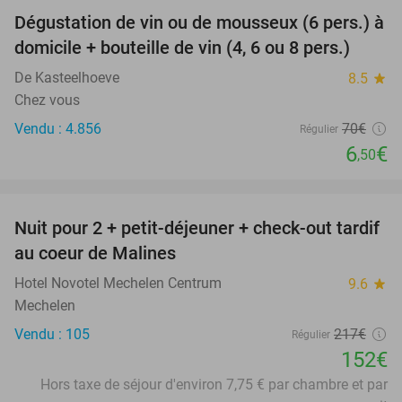
Dégustation de vin ou de mousseux (6 pers.) à
91%
domicile + bouteille de vin (4, 6 ou 8 pers.)
De Kasteelhoeve
8.5
star
Chez vous
Vendu : 4.856
70€
Régulier
6
€
,50
favorite_border
Nuit pour 2 + petit-déjeuner + check-out tardif
30%
au coeur de Malines
Hotel Novotel Mechelen Centrum
9.6
star
Mechelen
Vendu : 105
217€
Régulier
152€
Hors taxe de séjour d'environ 7,75 € par chambre et par