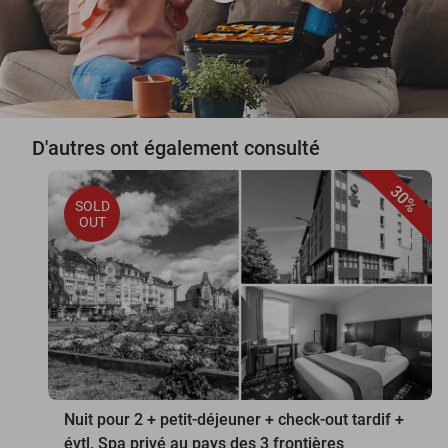
D'autres ont également consulté
30%
SOLD
OUT
Nuit pour 2 + petit-déjeuner + check-out tardif +
évtl. Spa privé au pays des 3 frontières