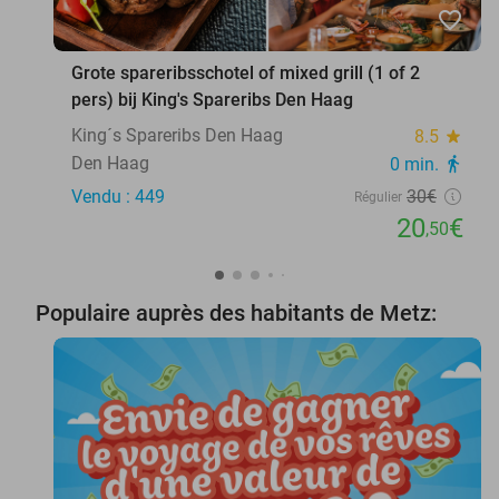
favorite_border
Grote spareribsschotel of mixed grill (1 of 2
pers) bij King's Spareribs Den Haag
King´s Spareribs Den Haag
8.5
star
Den Haag
0 min.
directions_walk
Vendu : 449
30€
Régulier
20
€
,50
Populaire auprès des habitants de Metz: