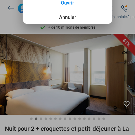
Ouvrir
Disponible 7 jours par semaine
Annuler
Sam disponible à par
+ de 10 millions de membres
9,4
basé sur
206 065 avis
41%
Découvrez + de 15.000 deals
Disponible 7 jours par semaine
+ de 10 millions de membres
favorite_border
Nuit pour 2 + croquettes et petit-déjeuner à La