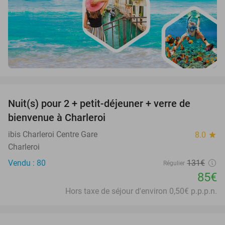
favorite_border
Nuit(s) pour 2 + petit-déjeuner + verre de
35%
bienvenue à Charleroi
ibis Charleroi Centre Gare
8.0
star
Charleroi
Vendu : 80
131€
Régulier
85€
Hors taxe de séjour d'environ 0,50€ p.p.p.n.
favorite_border