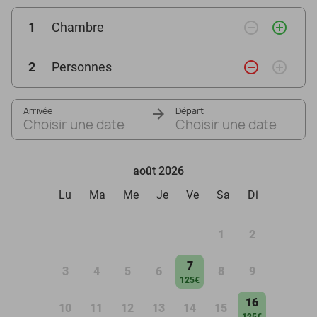
remove_circle_outline
add_circle_outline
1
Chambre
remove_circle_outline
add_circle_outline
2
Personnes
Arrivée
Départ
Choisir une date
Choisir une date
août 2026
Lu
Ma
Me
Je
Ve
Sa
Di
1
2
7
3
4
5
6
8
9
125€
16
10
11
12
13
14
15
125€