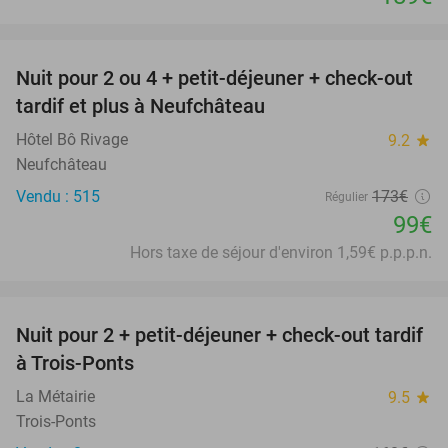
favorite_border
Nuit pour 2 ou 4 + petit-déjeuner + check-out
43%
tardif et plus à Neufchâteau
Hôtel Bô Rivage
9.2
star
Neufchâteau
Vendu : 515
173€
Régulier
99€
Hors taxe de séjour d'environ 1,59€ p.p.p.n.
favorite_border
Nuit pour 2 + petit-déjeuner + check-out tardif
43%
à Trois-Ponts
La Métairie
9.5
star
Trois-Ponts