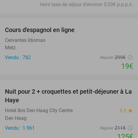
Hors taxe de séjour d'environ 5,50€ p.p.p.n.
favorite_border
Cours d'espagnol en ligne
94%
Cervantes Idiomas
Metz
Vendu : 782
299€
Régulier
19€
favorite_border
Nuit pour 2 + croquettes et petit-déjeuner à La
41%
Haye
Hotel Ibis Den Haag City Centre
9.5
star
Den Haag
Vendu : 1.961
211€
Régulier
125€