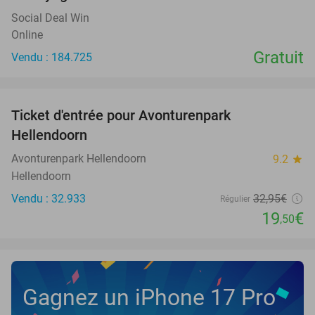
Social Deal Win
Online
Gratuit
Vendu : 184.725
favorite_border
Ticket d'entrée pour Avonturenpark
41%
Hellendoorn
Avonturenpark Hellendoorn
9.2
star
Hellendoorn
Vendu : 32.933
32
,95
€
Régulier
19
€
,50
Gagnez un iPhone 17 Pro