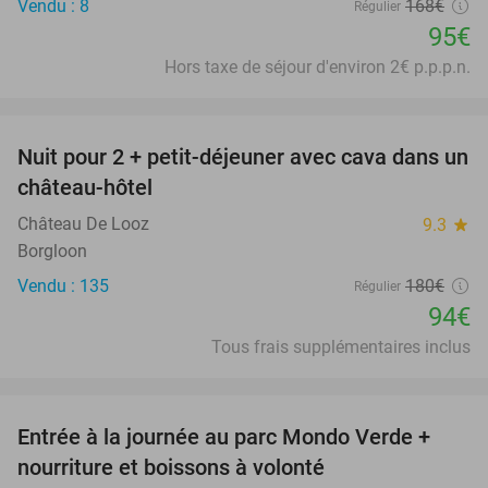
Vendu : 8
168€
Régulier
95€
Hors taxe de séjour d'environ 2€ p.p.p.n.
favorite_border
Nuit pour 2 + petit-déjeuner avec cava dans un
48%
château-hôtel
Château De Looz
9.3
star
Borgloon
Vendu : 135
180€
Régulier
94€
Tous frais supplémentaires inclus
favorite_border
Entrée à la journée au parc Mondo Verde +
25%
nourriture et boissons à volonté