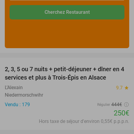
Cherchez Restaurant
favorite_border
2, 3, 5 ou 7 nuits + petit-déjeuner + dîner en 4
44%
services et plus à Trois-Épis en Alsace
L’Alexain
9.7
star
Niedermorschwihr
Vendu : 179
444€
Régulier
250€
Hors taxe de séjour d'environ 0,55€ p.p.p.n.
favorite_border