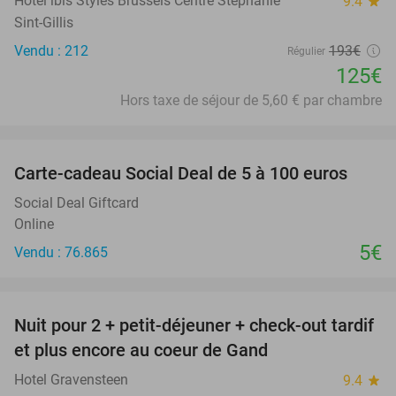
Hotel ibis Styles Brussels Centre Stéphanie
9.4
star
Sint-Gillis
Vendu : 212
193€
Régulier
125€
Hors taxe de séjour de 5,60 € par chambre
favorite_border
Carte-cadeau Social Deal de 5 à 100 euros
Social Deal Giftcard
Online
5€
Vendu : 76.865
favorite_border
Nuit pour 2 + petit-déjeuner + check-out tardif
34%
et plus encore au coeur de Gand
Hotel Gravensteen
9.4
star