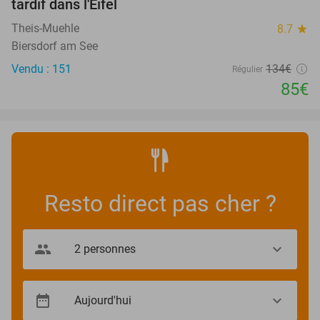
tardif dans l'Eifel
Theis-Muehle
8.7
star
Biersdorf am See
Vendu : 151
134€
Régulier
85€
Resto direct pas cher ?