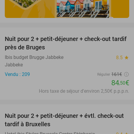
favorite_border
Nuit pour 2 + petit-déjeuner + check-out tardif
48%
près de Bruges
Ibis budget Brugge Jabbeke
8.5
star
Jabbeke
Vendu : 209
161€
Régulier
84
€
,50
Hors taxe de séjour d'environ 2,50€ p.p.p.n.
favorite_border
Nuit pour 2 + petit-déjeuner + évtl. check-out
35%
tardif à Bruxelles