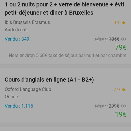
1 ou 2 nuits pour 2 + verre de bienvenue + évtl.
25%
petit-déjeuner et dîner à Bruxelles
Ibis Brussels Erasmus
9.1
star
Anderlecht
Vendu : 349
105€
Régulier
79€
Hors environ 5,60€ taxe de séjour par nuit et par chambre
favorite_border
Cours d'anglais en ligne (A1 - B2+)
94%
Oxford Language Club
7.9
star
Online
Vendu : 1.115
299€
Régulier
19€
favorite_border