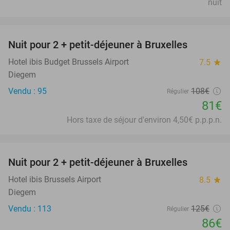
nuit
favorite_border
Nuit pour 2 + petit-déjeuner à Bruxelles
25%
Hotel ibis Budget Brussels Airport
7.5
star
Diegem
Vendu : 95
108€
Régulier
81€
Hors taxe de séjour d'environ 4,50€ p.p.p.n.
favorite_border
Nuit pour 2 + petit-déjeuner à Bruxelles
31%
Hotel ibis Brussels Airport
8.5
star
Diegem
Vendu : 113
125€
Régulier
86€