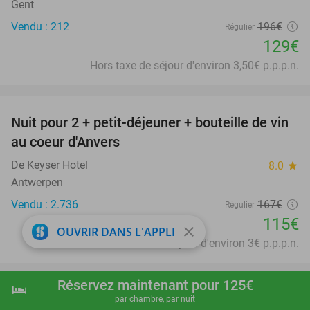
Gent
Vendu : 212
196€
Régulier
129€
Hors taxe de séjour d'environ 3,50€ p.p.p.n.
favorite_border
Nuit pour 2 + petit-déjeuner + bouteille de vin
31%
au coeur d'Anvers
De Keyser Hotel
8.0
star
Antwerpen
Vendu : 2.736
167€
Régulier
115€
close
OUVRIR DANS L'APPLI
Hors taxe de séjour d'environ 3€ p.p.p.n.
favorite_border
Réservez maintenant pour 125€
hotel
shopping_cart
Réserver maintenant
navigate_next
Nuit pour 2 + évtl. petit-déjeuner à Bruxelles
29%
par chambre, par nuit