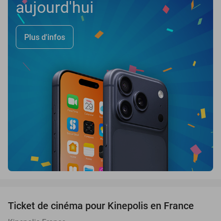
aujourd'hui
Plus d'infos
favorite_border
Ticket de cinéma pour Kinepolis en France
27%
SOLD
OUT