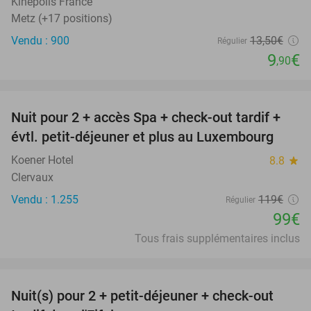
Kinepolis France
Metz (+17 positions)
Vendu : 900
13
,50
€
Régulier
9
€
,90
favorite_border
Nuit pour 2 + accès Spa + check-out tardif +
17%
évtl. petit-déjeuner et plus au Luxembourg
Koener Hotel
8.8
star
Clervaux
Vendu : 1.255
119€
Régulier
99€
Tous frais supplémentaires inclus
favorite_border
Nuit(s) pour 2 + petit-déjeuner + check-out
37%