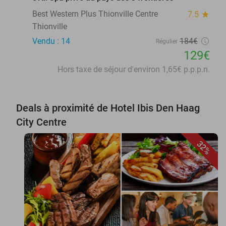
Best Western Plus Thionville Centre
7.5
star
Thionville
Vendu : 14
184€
Régulier
129€
Hors taxe de séjour d'environ 1,65€ p.p.p.n.
Deals à proximité de Hotel Ibis Den Haag
City Centre
32%