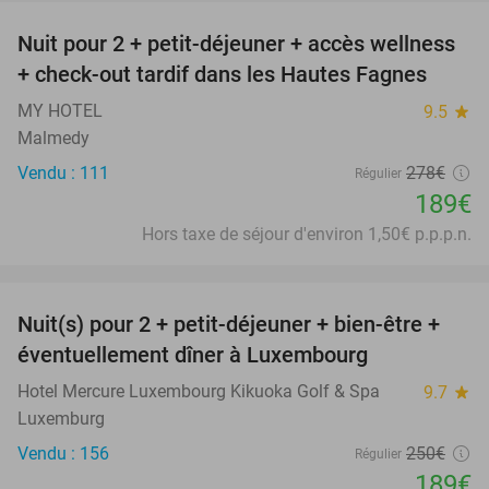
Nuit pour 2 + petit-déjeuner + accès wellness
32%
+ check-out tardif dans les Hautes Fagnes
MY HOTEL
9.5
star
Malmedy
Vendu : 111
278€
Régulier
189€
Hors taxe de séjour d'environ 1,50€ p.p.p.n.
favorite_border
Nuit(s) pour 2 + petit-déjeuner + bien-être +
24%
éventuellement dîner à Luxembourg
Hotel Mercure Luxembourg Kikuoka Golf & Spa
9.7
star
Luxemburg
Vendu : 156
250€
Régulier
189€